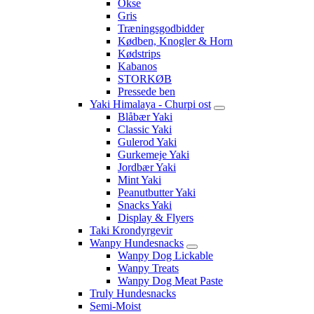
Okse
Gris
Træningsgodbidder
Kødben, Knogler & Horn
Kødstrips
Kabanos
STORKØB
Pressede ben
Yaki Himalaya - Churpi ost
Blåbær Yaki
Classic Yaki
Gulerod Yaki
Gurkemeje Yaki
Jordbær Yaki
Mint Yaki
Peanutbutter Yaki
Snacks Yaki
Display & Flyers
Taki Krondyrgevir
Wanpy Hundesnacks
Wanpy Dog Lickable
Wanpy Treats
Wanpy Dog Meat Paste
Truly Hundesnacks
Semi-Moist