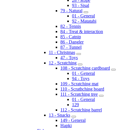
28 - Rope
93 - Sisal
79 - Natural
01 - General
92 - Matatabi
82 - Tennis
84 - Treat & interaction
85 - Catnip
86 - Dangler
87 - Tunnel
11 - Christmas
47 - Toys
12 - Scratching
108 - Scratching cardboard
01 - General
94 - Toys
109 - Scratching mat
110 - Scrathching board
111 - Scratching tree
01 - General
129
112 - Scratching barrel
13 - Snacks
149 - General
Hapki