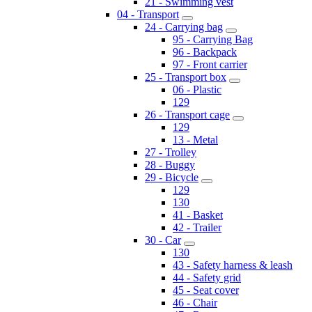
21 - Swimming vest
04 - Transport
24 - Carrying bag
95 - Carrying Bag
96 - Backpack
97 - Front carrier
25 - Transport box
06 - Plastic
129
26 - Transport cage
129
13 - Metal
27 - Trolley
28 - Buggy
29 - Bicycle
129
130
41 - Basket
42 - Trailer
30 - Car
130
43 - Safety harness & leash
44 - Safety grid
45 - Seat cover
46 - Chair