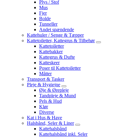
Plys / Stof
Mus
Fjer
Bolde
Tunneller
Andet spændende
Kattehuler / Senge & Tæpper
Kattetoiletter, Kattegrus & Tilbehør
Kattetoiletter
Kattebakker
Kattegrus & Dufte
Katteskeer
Poser til Kattetoiletter
Måtter
Transport & Tasker
Pleje & Hygiejne
Øje & Ørepleje
Tandpleje & Mund
Pels & Hud
Klør
Diverse
Kat i Hus & Have
Halsbånd, Seler & Liner
Kattehalsbånd
Kattehalsbånd inkl. Seler