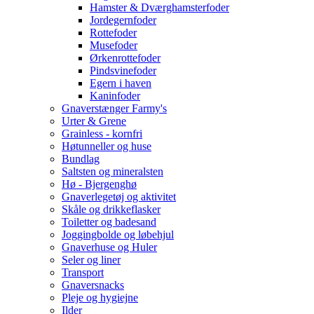
Hamster & Dværghamsterfoder
Jordegernfoder
Rottefoder
Musefoder
Ørkenrottefoder
Pindsvinefoder
Egern i haven
Kaninfoder
Gnaverstænger Farmy's
Urter & Grene
Grainless - kornfri
Høtunneller og huse
Bundlag
Saltsten og mineralsten
Hø - Bjergenghø
Gnaverlegetøj og aktivitet
Skåle og drikkeflasker
Toiletter og badesand
Joggingbolde og løbehjul
Gnaverhuse og Huler
Seler og liner
Transport
Gnaversnacks
Pleje og hygiejne
Ilder