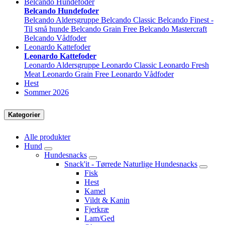
Belcando Hundefoder
Belcando Hundefoder
Belcando Aldersgruppe
Belcando Classic
Belcando Finest -
Til små hunde
Belcando Grain Free
Belcando Mastercraft
Belcando Vådfoder
Leonardo Kattefoder
Leonardo Kattefoder
Leonardo Aldersgruppe
Leonardo Classic
Leonardo Fresh
Meat
Leonardo Grain Free
Leonardo Vådfoder
Hest
Sommer 2026
Kategorier
Alle produkter
Hund
Hundesnacks
Snack'it - Tørrede Naturlige Hundesnacks
Fisk
Hest
Kamel
Vildt & Kanin
Fjerkræ
Lam/Ged