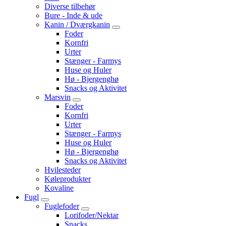
Diverse tilbehør
Bure - Inde & ude
Kanin / Dværgkanin
Foder
Kornfri
Urter
Stænger - Farmys
Huse og Huler
Hø - Bjergenghø
Snacks og Aktivitet
Marsvin
Foder
Kornfri
Urter
Stænger - Farmys
Huse og Huler
Hø - Bjergenghø
Snacks og Aktivitet
Hvilesteder
Køleprodukter
Kovaline
Fugl
Fuglefoder
Lorifoder/Nektar
Snacks