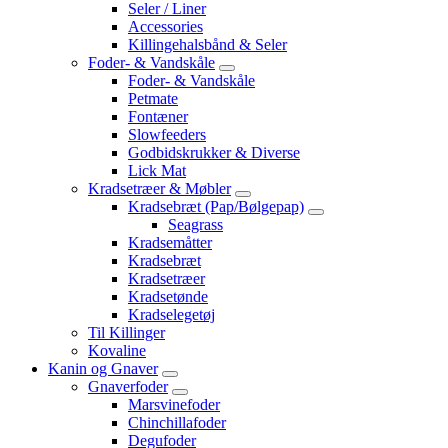
Seler / Liner
Accessories
Killingehalsbånd & Seler
Foder- & Vandskåle
Foder- & Vandskåle
Petmate
Fontæner
Slowfeeders
Godbidskrukker & Diverse
Lick Mat
Kradsetræer & Møbler
Kradsebræt (Pap/Bølgepap)
Seagrass
Kradsemåtter
Kradsebræt
Kradsetræer
Kradsetønde
Kradselegetøj
Til Killinger
Kovaline
Kanin og Gnaver
Gnaverfoder
Marsvinefoder
Chinchillafoder
Degufoder