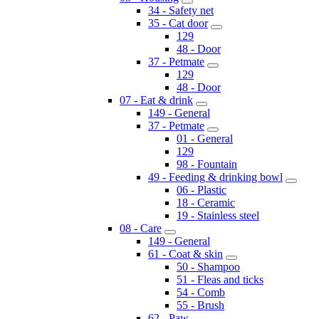
34 - Safety net
35 - Cat door
129
48 - Door
37 - Petmate
129
48 - Door
07 - Eat & drink
149 - General
37 - Petmate
01 - General
129
98 - Fountain
49 - Feeding & drinking bowl
06 - Plastic
18 - Ceramic
19 - Stainless steel
08 - Care
149 - General
61 - Coat & skin
50 - Shampoo
51 - Fleas and ticks
54 - Comb
55 - Brush
62 - Paw