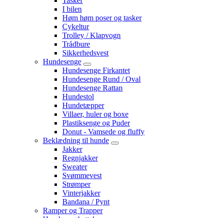
Tasker
I bilen
Høm høm poser og tasker
Cykeltur
Trolley / Klapvogn
Trådbure
Sikkerhedsvest
Hundesenge
Hundesenge Firkantet
Hundesenge Rund / Oval
Hundesenge Rattan
Hundestol
Hundetæpper
Villaer, huler og boxe
Plastiksenge og Puder
Donut - Vamsede og fluffy
Beklædning til hunde
Jakker
Regnjakker
Sweater
Svømmevest
Strømper
Vinterjakker
Bandana / Pynt
Ramper og Trapper