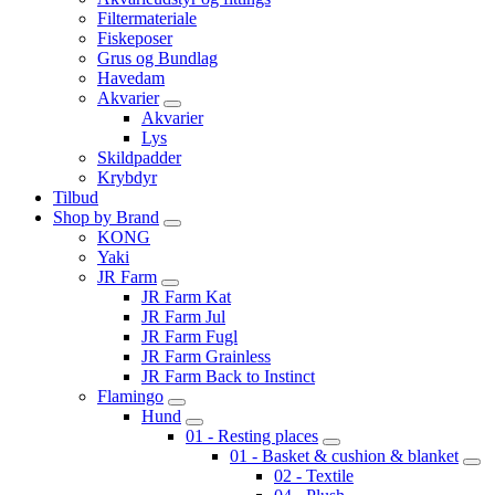
Filtermateriale
Fiskeposer
Grus og Bundlag
Havedam
Akvarier
Akvarier
Lys
Skildpadder
Krybdyr
Tilbud
Shop by Brand
KONG
Yaki
JR Farm
JR Farm Kat
JR Farm Jul
JR Farm Fugl
JR Farm Grainless
JR Farm Back to Instinct
Flamingo
Hund
01 - Resting places
01 - Basket & cushion & blanket
02 - Textile