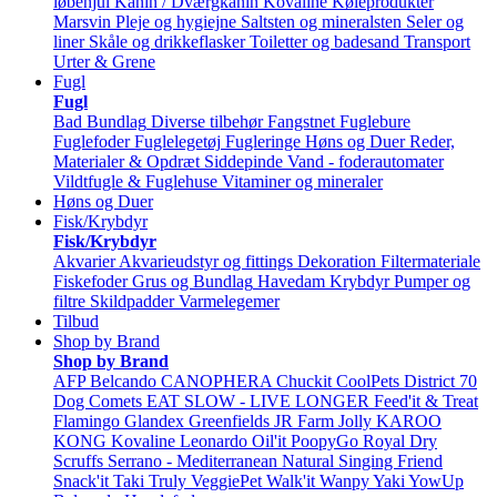
løbehjul
Kanin / Dværgkanin
Kovaline
Køleprodukter
Marsvin
Pleje og hygiejne
Saltsten og mineralsten
Seler og
liner
Skåle og drikkeflasker
Toiletter og badesand
Transport
Urter & Grene
Fugl
Fugl
Bad
Bundlag
Diverse tilbehør
Fangstnet
Fuglebure
Fuglefoder
Fuglelegetøj
Fugleringe
Høns og Duer
Reder,
Materialer & Opdræt
Siddepinde
Vand - foderautomater
Vildtfugle & Fuglehuse
Vitaminer og mineraler
Høns og Duer
Fisk/Krybdyr
Fisk/Krybdyr
Akvarier
Akvarieudstyr og fittings
Dekoration
Filtermateriale
Fiskefoder
Grus og Bundlag
Havedam
Krybdyr
Pumper og
filtre
Skildpadder
Varmelegemer
Tilbud
Shop by Brand
Shop by Brand
AFP
Belcando
CANOPHERA
Chuckit
CoolPets
District 70
Dog Comets
EAT SLOW - LIVE LONGER
Feed'it & Treat
Flamingo
Glandex
Greenfields
JR Farm
Jolly
KAROO
KONG
Kovaline
Leonardo
Oil'it
PoopyGo
Royal Dry
Scruffs
Serrano - Mediterranean Natural
Singing Friend
Snack'it
Taki
Truly
VeggiePet
Walk'it
Wanpy
Yaki
YowUp