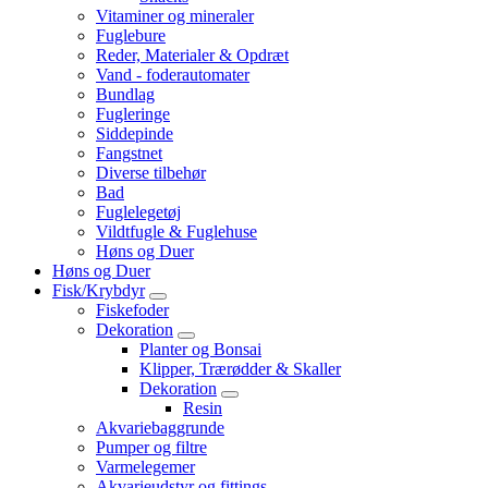
Vitaminer og mineraler
Fuglebure
Reder, Materialer & Opdræt
Vand - foderautomater
Bundlag
Fugleringe
Siddepinde
Fangstnet
Diverse tilbehør
Bad
Fuglelegetøj
Vildtfugle & Fuglehuse
Høns og Duer
Høns og Duer
Fisk/Krybdyr
Fiskefoder
Dekoration
Planter og Bonsai
Klipper, Trærødder & Skaller
Dekoration
Resin
Akvariebaggrunde
Pumper og filtre
Varmelegemer
Akvarieudstyr og fittings