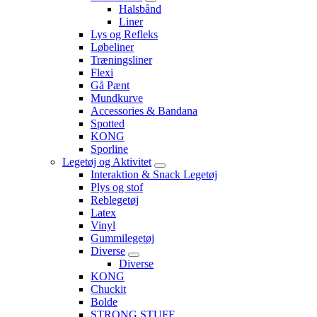
Halsbånd
Liner
Lys og Refleks
Løbeliner
Træningsliner
Flexi
Gå Pænt
Mundkurve
Accessories & Bandana
Spotted
KONG
Sporline
Legetøj og Aktivitet
Interaktion & Snack Legetøj
Plys og stof
Reblegetøj
Latex
Vinyl
Gummilegetøj
Diverse
Diverse
KONG
Chuckit
Bolde
STRONG STUFF