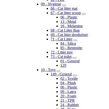
09 - Hygiene
66 - Cat litter mat
67 - Cat litter scoop
06 - Plastic
13 - Metal
16 - Melamine
68 - Cat Litter Bag
69 - Cat litter deodoriser
71 - Cat Litter
84 - Silica
85 - Bentonite
72 - Litter tray
73 - Cat toilet
01 - General
129
10 - Toys
149 - General
02 - Textile
04 - Plush
06 - Plastic
09 - Latex
20 - Foam
21 - TPR
24 - Rubber