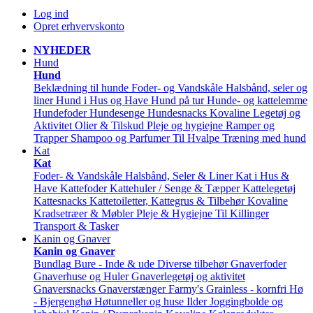
Log ind
Opret erhvervskonto
NYHEDER
Hund
Hund
Beklædning til hunde
Foder- og Vandskåle
Halsbånd, seler og
liner
Hund i Hus og Have
Hund på tur
Hunde- og kattelemme
Hundefoder
Hundesenge
Hundesnacks
Kovaline
Legetøj og
Aktivitet
Olier & Tilskud
Pleje og hygiejne
Ramper og
Trapper
Shampoo og Parfumer
Til Hvalpe
Træning med hund
Kat
Kat
Foder- & Vandskåle
Halsbånd, Seler & Liner
Kat i Hus &
Have
Kattefoder
Kattehuler / Senge & Tæpper
Kattelegetøj
Kattesnacks
Kattetoiletter, Kattegrus & Tilbehør
Kovaline
Kradsetræer & Møbler
Pleje & Hygiejne
Til Killinger
Transport & Tasker
Kanin og Gnaver
Kanin og Gnaver
Bundlag
Bure - Inde & ude
Diverse tilbehør
Gnaverfoder
Gnaverhuse og Huler
Gnaverlegetøj og aktivitet
Gnaversnacks
Gnaverstænger Farmy's
Grainless - kornfri
Hø
- Bjergenghø
Høtunneller og huse
Ilder
Joggingbolde og