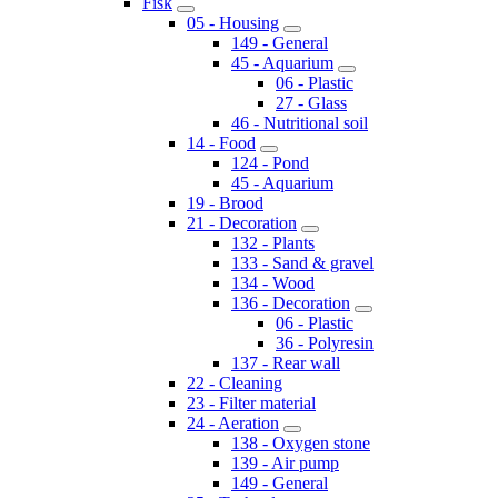
Fisk
05 - Housing
149 - General
45 - Aquarium
06 - Plastic
27 - Glass
46 - Nutritional soil
14 - Food
124 - Pond
45 - Aquarium
19 - Brood
21 - Decoration
132 - Plants
133 - Sand & gravel
134 - Wood
136 - Decoration
06 - Plastic
36 - Polyresin
137 - Rear wall
22 - Cleaning
23 - Filter material
24 - Aeration
138 - Oxygen stone
139 - Air pump
149 - General