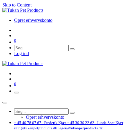
Skip to Content
Opret erhvervskonto
0
Log ind
0
Opret erhvervskonto
+ 45 40 78 07 67 - Frederik Kjær
+ 45 30 30 22 62 - Linda Scot Kjær
info@tukanpetproducts.dk
lager@tukanpetproducts.dk