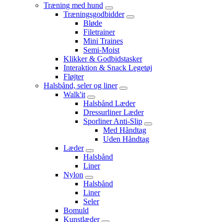
Træning med hund
Træningsgodbidder
Bløde
Filetrainer
Mini Traines
Semi-Moist
Klikker & Godbidstasker
Interaktion & Snack Legetøj
Fløjter
Halsbånd, seler og liner
Walk'it
Halsbånd Læder
Dressurliner Læder
Sporliner Anti-Slip
Med Håndtag
Uden Håndtag
Læder
Halsbånd
Liner
Nylon
Halsbånd
Liner
Seler
Bomuld
Kunstlæder