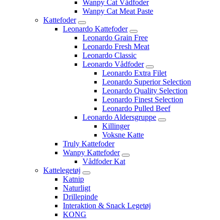
Wanpy Cat Vådfoder
Wanpy Cat Meat Paste
Kattefoder
Leonardo Kattefoder
Leonardo Grain Free
Leonardo Fresh Meat
Leonardo Classic
Leonardo Vådfoder
Leonardo Extra Filet
Leonardo Superior Selection
Leonardo Quality Selection
Leonardo Finest Selection
Leonardo Pulled Beef
Leonardo Aldersgruppe
Killinger
Voksne Katte
Truly Kattefoder
Wanpy Kattefoder
Vådfoder Kat
Kattelegetøj
Katnip
Naturligt
Drillepinde
Interaktion & Snack Legetøj
KONG