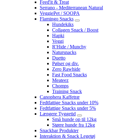
Feed'it & Treat
Serrano - Mediterranean Natural
VeggiePet / SOOPA
Flamingo Snacks
Hundekiks
Collagen Snack / Boost
Hapki
Veggi
R'Hide / Munchy
Natursnacks
Duetto
Pølser og div.
Zero Rawhide
Fast Food Snacks
Meateez
Chomps
Training Snack
Canophera Kaffetræ
Fedtfattige Snacks under 10%
Fedtfattige Snacks under 5%
Længere Tyggetid
Små hunde op til 12kg
Større hunde fra 12kg
Snackbar Produkter
Interaktion & Snack Legetøj