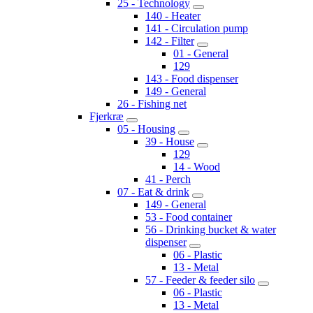
25 - Technology
140 - Heater
141 - Circulation pump
142 - Filter
01 - General
129
143 - Food dispenser
149 - General
26 - Fishing net
Fjerkræ
05 - Housing
39 - House
129
14 - Wood
41 - Perch
07 - Eat & drink
149 - General
53 - Food container
56 - Drinking bucket & water
dispenser
06 - Plastic
13 - Metal
57 - Feeder & feeder silo
06 - Plastic
13 - Metal