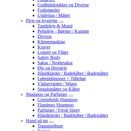
Godbidskrukker og Diverse
Fodertønder
Underlag / Måtter
Pleje og hygiejne
Tandpleje & Mund
Pelspleje - Børster / Kamme
Diverse
Klippemaskine
Kraver
Lopper og Flåter
Safety Body
Sakse / Neglesakse
Øje og Ørepleje
Håndklæder / Badekåber / Bademåtter
Løbetidstrusser + Tilbehør
Vådservietter / Wipes
Smudsmåtter og Kåber
Shampoo og Parfumer
Greenfields Shampoo
Flamingo Shampoo
Parfumer / Fresh Spray
Håndklæder / Badekåber / Bademåtter
Hund på tur
Transportbure