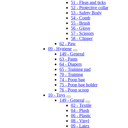
51 - Fleas and ticks
52 - Protective collar
53 - Safety Body
54 - Comb
55 - Brush
56 - Glove
57 - Scissors
58 - Clipper
62 - Paw
09 - Hygiene
149 - General
63 - Pants
64 - Diapers
65 - Training pad
70 - Training
74 - Poop bag
75 - Poop bag holder
76 - Poop scoop
10 - Toys
149 - General
02 - Textile
04 - Plush
06 - Plastic
08 - Vinyl
09 - Latex