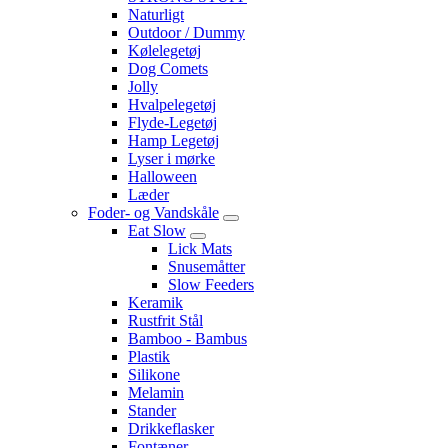
Naturligt
Outdoor / Dummy
Kølelegetøj
Dog Comets
Jolly
Hvalpelegetøj
Flyde-Legetøj
Hamp Legetøj
Lyser i mørke
Halloween
Læder
Foder- og Vandskåle
Eat Slow
Lick Mats
Snusemåtter
Slow Feeders
Keramik
Rustfrit Stål
Bamboo - Bambus
Plastik
Silikone
Melamin
Stander
Drikkeflasker
Fontæner