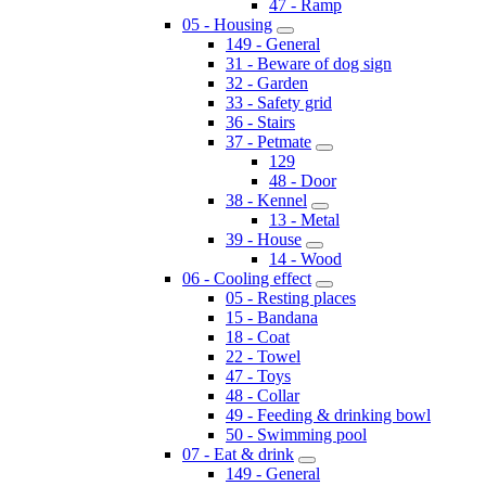
47 - Ramp
05 - Housing
149 - General
31 - Beware of dog sign
32 - Garden
33 - Safety grid
36 - Stairs
37 - Petmate
129
48 - Door
38 - Kennel
13 - Metal
39 - House
14 - Wood
06 - Cooling effect
05 - Resting places
15 - Bandana
18 - Coat
22 - Towel
47 - Toys
48 - Collar
49 - Feeding & drinking bowl
50 - Swimming pool
07 - Eat & drink
149 - General