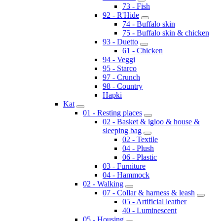
73 - Fish
92 - R'Hide
74 - Buffalo skin
75 - Buffalo skin & chicken
93 - Duetto
61 - Chicken
94 - Veggi
95 - Starco
97 - Crunch
98 - Country
Hapki
Kat
01 - Resting places
02 - Basket & igloo & house &
sleeping bag
02 - Textile
04 - Plush
06 - Plastic
03 - Furniture
04 - Hammock
02 - Walking
07 - Collar & harness & leash
05 - Artificial leather
40 - Luminescent
05 - Housing