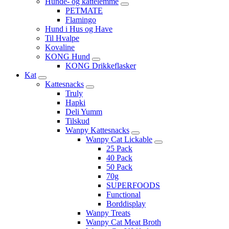
Hunde- og kattelemme
PETMATE
Flamingo
Hund i Hus og Have
Til Hvalpe
Kovaline
KONG Hund
KONG Drikkeflasker
Kat
Kattesnacks
Truly
Hapki
Deli Yumm
Tilskud
Wanpy Kattesnacks
Wanpy Cat Lickable
25 Pack
40 Pack
50 Pack
70g
SUPERFOODS
Functional
Borddisplay
Wanpy Treats
Wanpy Cat Meat Broth