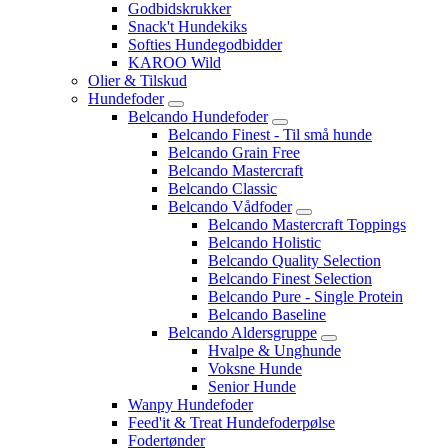
Godbidskrukker
Snack't Hundekiks
Softies Hundegodbidder
KAROO Wild
Olier & Tilskud
Hundefoder
Belcando Hundefoder
Belcando Finest - Til små hunde
Belcando Grain Free
Belcando Mastercraft
Belcando Classic
Belcando Vådfoder
Belcando Mastercraft Toppings
Belcando Holistic
Belcando Quality Selection
Belcando Finest Selection
Belcando Pure - Single Protein
Belcando Baseline
Belcando Aldersgruppe
Hvalpe & Unghunde
Voksne Hunde
Senior Hunde
Wanpy Hundefoder
Feed'it & Treat Hundefoderpølse
Fodertønder