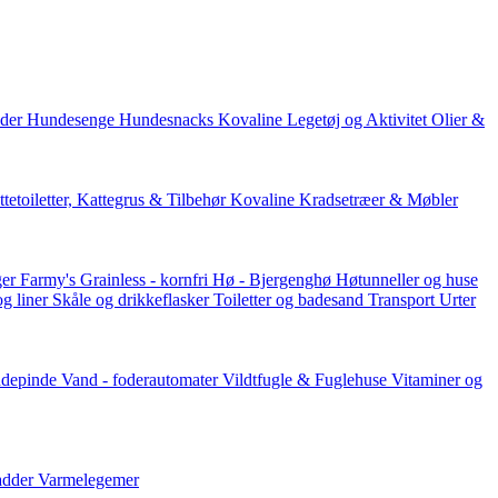
der
Hundesenge
Hundesnacks
Kovaline
Legetøj og Aktivitet
Olier &
tetoiletter, Kattegrus & Tilbehør
Kovaline
Kradsetræer & Møbler
er Farmy's
Grainless - kornfri
Hø - Bjergenghø
Høtunneller og huse
og liner
Skåle og drikkeflasker
Toiletter og badesand
Transport
Urter
ddepinde
Vand - foderautomater
Vildtfugle & Fuglehuse
Vitaminer og
adder
Varmelegemer