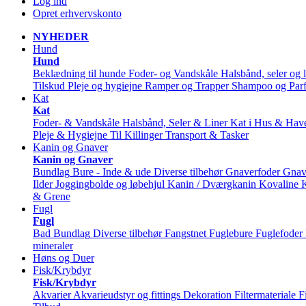
Log ind
Opret erhvervskonto
NYHEDER
Hund
Hund
Beklædning til hunde
Foder- og Vandskåle
Halsbånd, seler og l
Tilskud
Pleje og hygiejne
Ramper og Trapper
Shampoo og Par
Kat
Kat
Foder- & Vandskåle
Halsbånd, Seler & Liner
Kat i Hus & Hav
Pleje & Hygiejne
Til Killinger
Transport & Tasker
Kanin og Gnaver
Kanin og Gnaver
Bundlag
Bure - Inde & ude
Diverse tilbehør
Gnaverfoder
Gnav
Ilder
Joggingbolde og løbehjul
Kanin / Dværgkanin
Kovaline
& Grene
Fugl
Fugl
Bad
Bundlag
Diverse tilbehør
Fangstnet
Fuglebure
Fuglefoder
mineraler
Høns og Duer
Fisk/Krybdyr
Fisk/Krybdyr
Akvarier
Akvarieudstyr og fittings
Dekoration
Filtermateriale
F