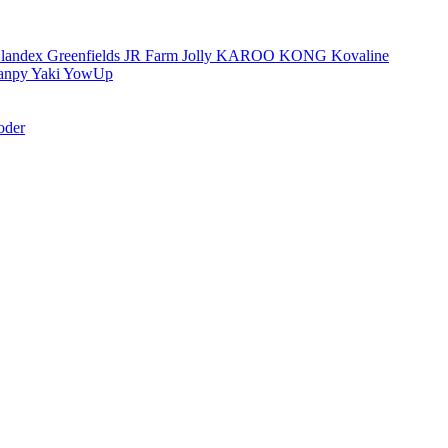
landex
Greenfields
JR Farm
Jolly
KAROO
KONG
Kovaline
anpy
Yaki
YowUp
oder