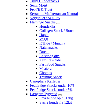
Truly Hundesnacks
Semi-Moist
Feed'it & Treat
Serrano - Mediterranean Natural
VeggiePet / SOOPA
Flamingo Snacks
Hundekiks
Collagen Snack / Boost
Hapki
Veggi
R'Hide / Munchy
Natursnacks
Duetto
Pølser og div.
Zero Rawhide
Fast Food Snacks
Meateez
Chomps
Training Snack
Canophera Kaffetræ
Fedtfattige Snacks under 10%
Fedtfattige Snacks under 5%
Længere Tyggetid
Små hunde op til 12kg
Større hunde fra 12kg