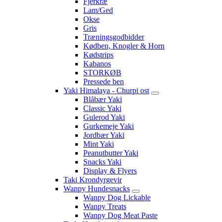
Fjerkræ
Lam/Ged
Okse
Gris
Træningsgodbidder
Kødben, Knogler & Horn
Kødstrips
Kabanos
STORKØB
Pressede ben
Yaki Himalaya - Churpi ost
Blåbær Yaki
Classic Yaki
Gulerod Yaki
Gurkemeje Yaki
Jordbær Yaki
Mint Yaki
Peanutbutter Yaki
Snacks Yaki
Display & Flyers
Taki Krondyrgevir
Wanpy Hundesnacks
Wanpy Dog Lickable
Wanpy Treats
Wanpy Dog Meat Paste