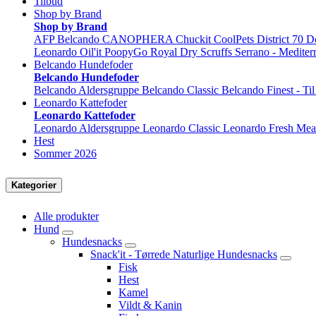
Tilbud
Shop by Brand
Shop by Brand
AFP
Belcando
CANOPHERA
Chuckit
CoolPets
District 70
D
Leonardo
Oil'it
PoopyGo
Royal Dry
Scruffs
Serrano - Mediter
Belcando Hundefoder
Belcando Hundefoder
Belcando Aldersgruppe
Belcando Classic
Belcando Finest - Ti
Leonardo Kattefoder
Leonardo Kattefoder
Leonardo Aldersgruppe
Leonardo Classic
Leonardo Fresh Mea
Hest
Sommer 2026
Kategorier
Alle produkter
Hund
Hundesnacks
Snack'it - Tørrede Naturlige Hundesnacks
Fisk
Hest
Kamel
Vildt & Kanin