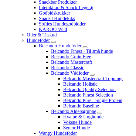
Snackbar Produkter
Interaktion & Snack Legetøj
Godbidskrukker
Snack't Hundekiks
Softies Hundegodbidder
KAROO Wild
Olier & Tilskud
Hundefoder
Belcando Hundefoder
Belcando Finest - Til små hunde
Belcando Grain Free
Belcando Mastercraft
Belcando Classic
Belcando Vådfoder
Belcando Mastercraft Toppings
Belcando Holistic
Belcando Quality Selection
Belcando Finest Selection
Belcando Pure - Single Protein
Belcando Baseline
Belcando Aldersgruppe
Hvalpe & Unghunde
Voksne Hunde
Senior Hunde
Wanpy Hundefoder