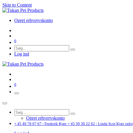
Skip to Content
Opret erhvervskonto
0
Log ind
0
Opret erhvervskonto
+ 45 40 78 07 67 - Frederik Kjær
+ 45 30 30 22 62 - Linda Scot Kjær
info