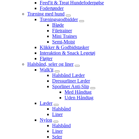
Feed'it & Treat Hundefoderpølse
Fodertønder
Træning med hund
Træningsgodbidder
Bløde
Filetrainer
Mini Traines
Semi-Moist
Klikker & Godbidstasker
Interaktion & Snack Legetøj
Fløjter
Halsbånd, seler og liner
Walk'it
Halsbånd Læder
Dressurliner Læder
Sporliner Anti-Slip
Med Håndtag
Uden Håndtag
Læder
Halsbånd
Liner
Nylon
Halsbånd
Liner
Seler