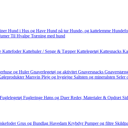
iner
Hund i Hus og Have
Hund på tur
Hunde- og kattelemme
Hundefo
fumer
Til Hvalpe
Træning med hund
e
Kattefoder
Kattehuler / Senge & Tæpper
Kattelegetøj
Kattesnacks
Kat
erhuse og Huler
Gnaverlegetøj og aktivitet
Gnaversnacks
Gnaverstæng
Køleprodukter
Marsvin
Pleje og hygiejne
Saltsten og mineralsten
Seler 
Fuglelegetøj
Fugleringe
Høns og Duer
Reder, Materialer & Opdræt
Si
iskefoder
Grus og Bundlag
Havedam
Krybdyr
Pumper og filtre
Skildp