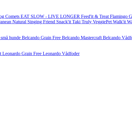
og Comets
EAT SLOW - LIVE LONGER
Feed'it & Treat
Flamingo
G
ranean Natural
Singing Friend
Snack'it
Taki
Truly
VeggiePet
Walk'it
W
l små hunde
Belcando Grain Free
Belcando Mastercraft
Belcando Vådf
t
Leonardo Grain Free
Leonardo Vådfoder