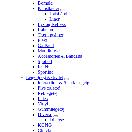
Bomuld
Kunstlæder
Halsbånd
Liner
Lys og Refleks
Løbeliner
Træningsliner
Flexi
Gå Pænt
Mundkurve
Accessories & Bandana
Spotted
KONG
Sporline
Legetøj og Aktivitet
Interaktion & Snack Legetøj
Plys og stof
Reblegetøj
Latex
Vinyl
Gummilegetøj
Diverse
Diverse
KONG
Chuckit