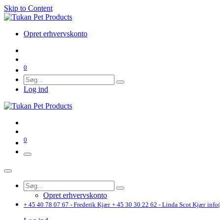
Skip to Content
Opret erhvervskonto
0
Log ind
0
Opret erhvervskonto
+ 45 40 78 07 67 - Frederik Kjær
+ 45 30 30 22 62 - Linda Scot Kjær
info