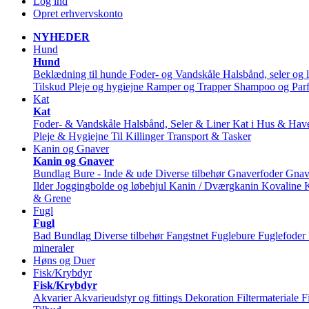
Log ind
Opret erhvervskonto
NYHEDER
Hund
Hund
Beklædning til hunde
Foder- og Vandskåle
Halsbånd, seler og l
Tilskud
Pleje og hygiejne
Ramper og Trapper
Shampoo og Par
Kat
Kat
Foder- & Vandskåle
Halsbånd, Seler & Liner
Kat i Hus & Hav
Pleje & Hygiejne
Til Killinger
Transport & Tasker
Kanin og Gnaver
Kanin og Gnaver
Bundlag
Bure - Inde & ude
Diverse tilbehør
Gnaverfoder
Gnav
Ilder
Joggingbolde og løbehjul
Kanin / Dværgkanin
Kovaline
& Grene
Fugl
Fugl
Bad
Bundlag
Diverse tilbehør
Fangstnet
Fuglebure
Fuglefoder
mineraler
Høns og Duer
Fisk/Krybdyr
Fisk/Krybdyr
Akvarier
Akvarieudstyr og fittings
Dekoration
Filtermateriale
F