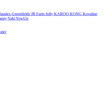
landex
Greenfields
JR Farm
Jolly
KAROO
KONG
Kovaline
anpy
Yaki
YowUp
oder