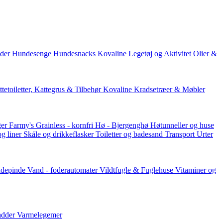
der
Hundesenge
Hundesnacks
Kovaline
Legetøj og Aktivitet
Olier &
tetoiletter, Kattegrus & Tilbehør
Kovaline
Kradsetræer & Møbler
er Farmy's
Grainless - kornfri
Hø - Bjergenghø
Høtunneller og huse
og liner
Skåle og drikkeflasker
Toiletter og badesand
Transport
Urter
ddepinde
Vand - foderautomater
Vildtfugle & Fuglehuse
Vitaminer og
adder
Varmelegemer