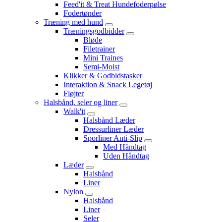
Feed'it & Treat Hundefoderpølse
Fodertønder
Træning med hund
Træningsgodbidder
Bløde
Filetrainer
Mini Traines
Semi-Moist
Klikker & Godbidstasker
Interaktion & Snack Legetøj
Fløjter
Halsbånd, seler og liner
Walk'it
Halsbånd Læder
Dressurliner Læder
Sporliner Anti-Slip
Med Håndtag
Uden Håndtag
Læder
Halsbånd
Liner
Nylon
Halsbånd
Liner
Seler