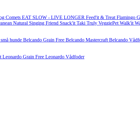
og Comets
EAT SLOW - LIVE LONGER
Feed'it & Treat
Flamingo
G
ranean Natural
Singing Friend
Snack'it
Taki
Truly
VeggiePet
Walk'it
W
l små hunde
Belcando Grain Free
Belcando Mastercraft
Belcando Vådf
t
Leonardo Grain Free
Leonardo Vådfoder