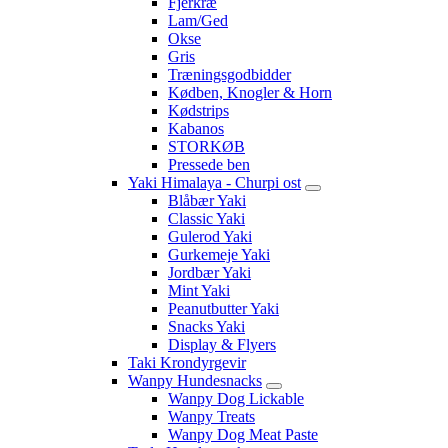
Fjerkræ
Lam/Ged
Okse
Gris
Træningsgodbidder
Kødben, Knogler & Horn
Kødstrips
Kabanos
STORKØB
Pressede ben
Yaki Himalaya - Churpi ost
Blåbær Yaki
Classic Yaki
Gulerod Yaki
Gurkemeje Yaki
Jordbær Yaki
Mint Yaki
Peanutbutter Yaki
Snacks Yaki
Display & Flyers
Taki Krondyrgevir
Wanpy Hundesnacks
Wanpy Dog Lickable
Wanpy Treats
Wanpy Dog Meat Paste