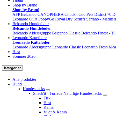
Tilbud
Shop by Brand
Shop by Brand
AFP
Belcando
CANOPHERA
Chuckit
CoolPets
District 70
D
Leonardo
Oil'it
PoopyGo
Royal Dry
Scruffs
Serrano - Mediter
Belcando Hundefoder
Belcando Hundefoder
Belcando Aldersgruppe
Belcando Classic
Belcando Finest - Ti
Leonardo Kattefoder
Leonardo Kattefoder
Leonardo Aldersgruppe
Leonardo Classic
Leonardo Fresh Mea
Hest
Sommer 2026
Kategorier
Alle produkter
Hund
Hundesnacks
Snack'it - Tørrede Naturlige Hundesnacks
Fisk
Hest
Kamel
Vildt & Kanin