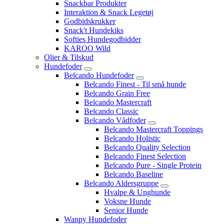
Snackbar Produkter
Interaktion & Snack Legetøj
Godbidskrukker
Snack't Hundekiks
Softies Hundegodbidder
KAROO Wild
Olier & Tilskud
Hundefoder
Belcando Hundefoder
Belcando Finest - Til små hunde
Belcando Grain Free
Belcando Mastercraft
Belcando Classic
Belcando Vådfoder
Belcando Mastercraft Toppings
Belcando Holistic
Belcando Quality Selection
Belcando Finest Selection
Belcando Pure - Single Protein
Belcando Baseline
Belcando Aldersgruppe
Hvalpe & Unghunde
Voksne Hunde
Senior Hunde
Wanpy Hundefoder