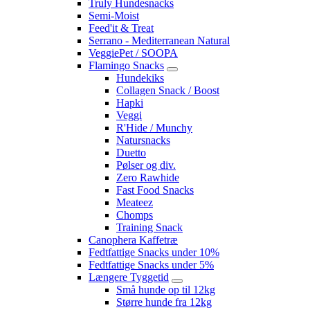
Truly Hundesnacks
Semi-Moist
Feed'it & Treat
Serrano - Mediterranean Natural
VeggiePet / SOOPA
Flamingo Snacks
Hundekiks
Collagen Snack / Boost
Hapki
Veggi
R'Hide / Munchy
Natursnacks
Duetto
Pølser og div.
Zero Rawhide
Fast Food Snacks
Meateez
Chomps
Training Snack
Canophera Kaffetræ
Fedtfattige Snacks under 10%
Fedtfattige Snacks under 5%
Længere Tyggetid
Små hunde op til 12kg
Større hunde fra 12kg