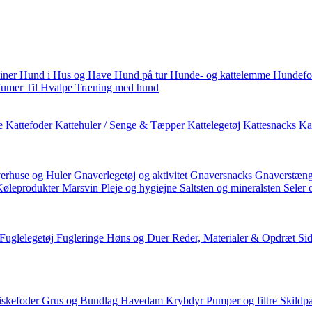
iner
Hund i Hus og Have
Hund på tur
Hunde- og kattelemme
Hundefo
fumer
Til Hvalpe
Træning med hund
e
Kattefoder
Kattehuler / Senge & Tæpper
Kattelegetøj
Kattesnacks
Kat
erhuse og Huler
Gnaverlegetøj og aktivitet
Gnaversnacks
Gnaverstæng
Køleprodukter
Marsvin
Pleje og hygiejne
Saltsten og mineralsten
Seler 
Fuglelegetøj
Fugleringe
Høns og Duer
Reder, Materialer & Opdræt
Si
iskefoder
Grus og Bundlag
Havedam
Krybdyr
Pumper og filtre
Skildp