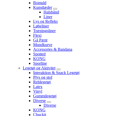
Bomuld
Kunstlæder
Halsbånd
Liner
Lys og Refleks
Løbeliner
Træningsliner
Flexi
Gå Pænt
Mundkurve
Accessories & Bandana
Spotted
KONG
Sporline
Legetøj og Aktivitet
Interaktion & Snack Legetøj
Plys og stof
Reblegetøj
Latex
Vinyl
Gummilegetøj
Diverse
Diverse
KONG
Chuckit