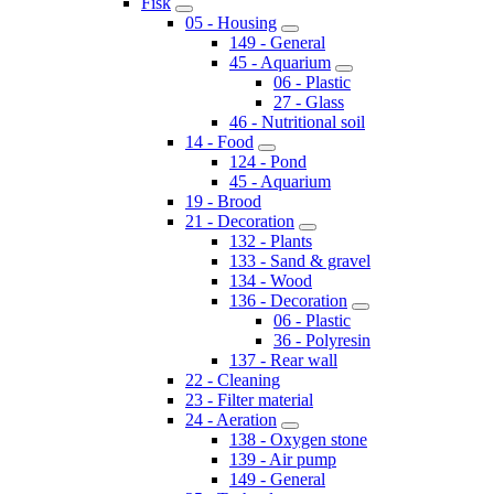
Fisk
05 - Housing
149 - General
45 - Aquarium
06 - Plastic
27 - Glass
46 - Nutritional soil
14 - Food
124 - Pond
45 - Aquarium
19 - Brood
21 - Decoration
132 - Plants
133 - Sand & gravel
134 - Wood
136 - Decoration
06 - Plastic
36 - Polyresin
137 - Rear wall
22 - Cleaning
23 - Filter material
24 - Aeration
138 - Oxygen stone
139 - Air pump
149 - General