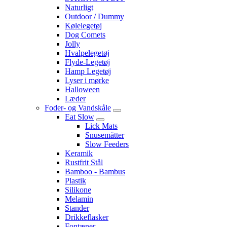
Naturligt
Outdoor / Dummy
Kølelegetøj
Dog Comets
Jolly
Hvalpelegetøj
Flyde-Legetøj
Hamp Legetøj
Lyser i mørke
Halloween
Læder
Foder- og Vandskåle
Eat Slow
Lick Mats
Snusemåtter
Slow Feeders
Keramik
Rustfrit Stål
Bamboo - Bambus
Plastik
Silikone
Melamin
Stander
Drikkeflasker
Fontæner