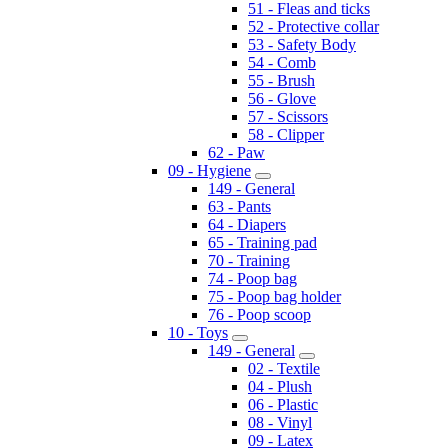
51 - Fleas and ticks
52 - Protective collar
53 - Safety Body
54 - Comb
55 - Brush
56 - Glove
57 - Scissors
58 - Clipper
62 - Paw
09 - Hygiene
149 - General
63 - Pants
64 - Diapers
65 - Training pad
70 - Training
74 - Poop bag
75 - Poop bag holder
76 - Poop scoop
10 - Toys
149 - General
02 - Textile
04 - Plush
06 - Plastic
08 - Vinyl
09 - Latex