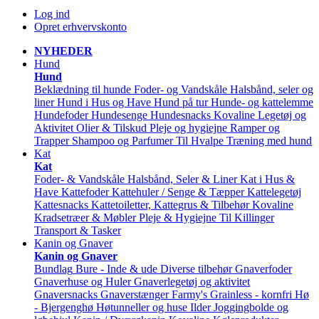
Log ind
Opret erhvervskonto
NYHEDER
Hund
Hund
Beklædning til hunde
Foder- og Vandskåle
Halsbånd, seler og
liner
Hund i Hus og Have
Hund på tur
Hunde- og kattelemme
Hundefoder
Hundesenge
Hundesnacks
Kovaline
Legetøj og
Aktivitet
Olier & Tilskud
Pleje og hygiejne
Ramper og
Trapper
Shampoo og Parfumer
Til Hvalpe
Træning med hund
Kat
Kat
Foder- & Vandskåle
Halsbånd, Seler & Liner
Kat i Hus &
Have
Kattefoder
Kattehuler / Senge & Tæpper
Kattelegetøj
Kattesnacks
Kattetoiletter, Kattegrus & Tilbehør
Kovaline
Kradsetræer & Møbler
Pleje & Hygiejne
Til Killinger
Transport & Tasker
Kanin og Gnaver
Kanin og Gnaver
Bundlag
Bure - Inde & ude
Diverse tilbehør
Gnaverfoder
Gnaverhuse og Huler
Gnaverlegetøj og aktivitet
Gnaversnacks
Gnaverstænger Farmy's
Grainless - kornfri
Hø
- Bjergenghø
Høtunneller og huse
Ilder
Joggingbolde og