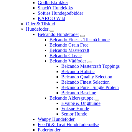
Godbidskrukker
Snack't Hundekiks
Softies Hundegodbidder
KAROO Wild
Olier & Tilskud
Hundefoder
Belcando Hundefoder
Belcando Finest - Til små hunde
Belcando Grain Free
Belcando Mastercraft
Belcando Classic
Belcando Vådfoder
Belcando Mastercraft Toppings
Belcando Holistic
Belcando Quality Selection
Belcando Finest Selection
Belcando Pure - Single Protein
Belcando Baseline
Belcando Aldersgruppe
Hvalpe & Unghunde
Voksne Hunde
Senior Hunde
Wanpy Hundefoder
Feed'it & Treat Hundefoderpølse
Fodertønder