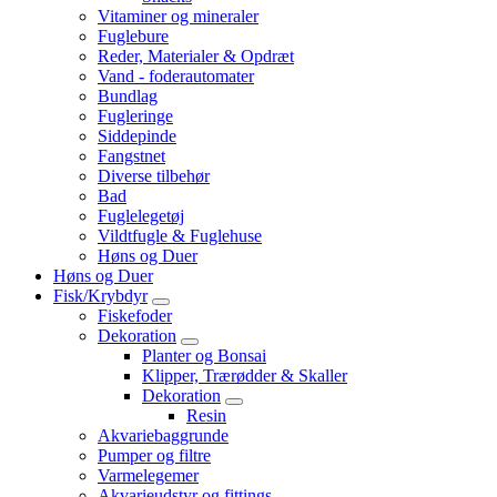
Vitaminer og mineraler
Fuglebure
Reder, Materialer & Opdræt
Vand - foderautomater
Bundlag
Fugleringe
Siddepinde
Fangstnet
Diverse tilbehør
Bad
Fuglelegetøj
Vildtfugle & Fuglehuse
Høns og Duer
Høns og Duer
Fisk/Krybdyr
Fiskefoder
Dekoration
Planter og Bonsai
Klipper, Trærødder & Skaller
Dekoration
Resin
Akvariebaggrunde
Pumper og filtre
Varmelegemer
Akvarieudstyr og fittings