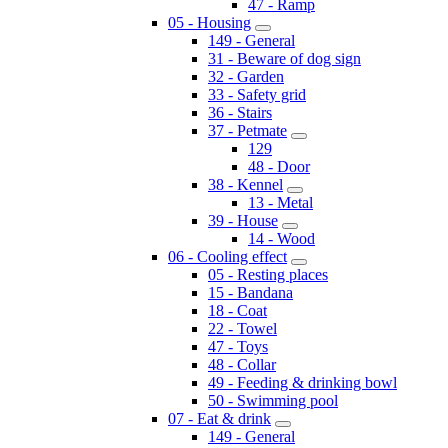
47 - Ramp
05 - Housing
149 - General
31 - Beware of dog sign
32 - Garden
33 - Safety grid
36 - Stairs
37 - Petmate
129
48 - Door
38 - Kennel
13 - Metal
39 - House
14 - Wood
06 - Cooling effect
05 - Resting places
15 - Bandana
18 - Coat
22 - Towel
47 - Toys
48 - Collar
49 - Feeding & drinking bowl
50 - Swimming pool
07 - Eat & drink
149 - General