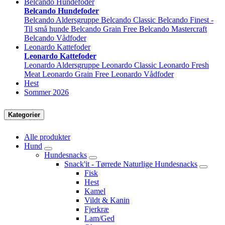
Belcando Hundefoder
Belcando Hundefoder
Belcando Aldersgruppe
Belcando Classic
Belcando Finest -
Til små hunde
Belcando Grain Free
Belcando Mastercraft
Belcando Vådfoder
Leonardo Kattefoder
Leonardo Kattefoder
Leonardo Aldersgruppe
Leonardo Classic
Leonardo Fresh
Meat
Leonardo Grain Free
Leonardo Vådfoder
Hest
Sommer 2026
Kategorier
Alle produkter
Hund
Hundesnacks
Snack'it - Tørrede Naturlige Hundesnacks
Fisk
Hest
Kamel
Vildt & Kanin
Fjerkræ
Lam/Ged