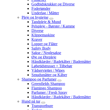
Godbidskrukker og Diverse
Fodertønder
Underlag / Måtter
Pleje og hygiejne
Tandpleje & Mund
Pelspleje - Børster / Kamme
Diverse
Klippemaskine
Kraver
Lopper og Flåter
Safety Body
Sakse / Neglesakse
Øje og Ørepleje
Håndklæder / Badekåber / Bademåtter
Løbetidstrusser + Tilbehør
Vådservietter / Wipes
Smudsmåtter og Kåber
Shampoo og Parfumer
Greenfields Shampoo
Flamingo Shampoo
Parfumer / Fresh Spray
Håndklæder / Badekåber / Bademåtter
Hund på tur
Transportbure