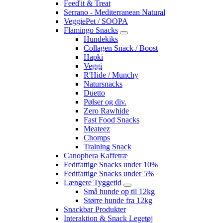
Feed'it & Treat
Serrano - Mediterranean Natural
VeggiePet / SOOPA
Flamingo Snacks
Hundekiks
Collagen Snack / Boost
Hapki
Veggi
R'Hide / Munchy
Natursnacks
Duetto
Pølser og div.
Zero Rawhide
Fast Food Snacks
Meateez
Chomps
Training Snack
Canophera Kaffetræ
Fedtfattige Snacks under 10%
Fedtfattige Snacks under 5%
Længere Tyggetid
Små hunde op til 12kg
Større hunde fra 12kg
Snackbar Produkter
Interaktion & Snack Legetøj