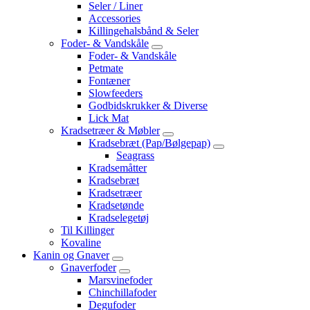
Seler / Liner
Accessories
Killingehalsbånd & Seler
Foder- & Vandskåle
Foder- & Vandskåle
Petmate
Fontæner
Slowfeeders
Godbidskrukker & Diverse
Lick Mat
Kradsetræer & Møbler
Kradsebræt (Pap/Bølgepap)
Seagrass
Kradsemåtter
Kradsebræt
Kradsetræer
Kradsetønde
Kradselegetøj
Til Killinger
Kovaline
Kanin og Gnaver
Gnaverfoder
Marsvinefoder
Chinchillafoder
Degufoder