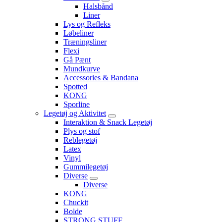
Halsbånd
Liner
Lys og Refleks
Løbeliner
Træningsliner
Flexi
Gå Pænt
Mundkurve
Accessories & Bandana
Spotted
KONG
Sporline
Legetøj og Aktivitet
Interaktion & Snack Legetøj
Plys og stof
Reblegetøj
Latex
Vinyl
Gummilegetøj
Diverse
Diverse
KONG
Chuckit
Bolde
STRONG STUFF