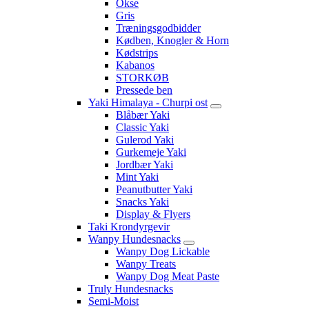
Okse
Gris
Træningsgodbidder
Kødben, Knogler & Horn
Kødstrips
Kabanos
STORKØB
Pressede ben
Yaki Himalaya - Churpi ost
Blåbær Yaki
Classic Yaki
Gulerod Yaki
Gurkemeje Yaki
Jordbær Yaki
Mint Yaki
Peanutbutter Yaki
Snacks Yaki
Display & Flyers
Taki Krondyrgevir
Wanpy Hundesnacks
Wanpy Dog Lickable
Wanpy Treats
Wanpy Dog Meat Paste
Truly Hundesnacks
Semi-Moist