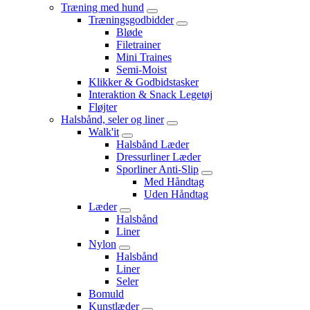
Træning med hund
Træningsgodbidder
Bløde
Filetrainer
Mini Traines
Semi-Moist
Klikker & Godbidstasker
Interaktion & Snack Legetøj
Fløjter
Halsbånd, seler og liner
Walk'it
Halsbånd Læder
Dressurliner Læder
Sporliner Anti-Slip
Med Håndtag
Uden Håndtag
Læder
Halsbånd
Liner
Nylon
Halsbånd
Liner
Seler
Bomuld
Kunstlæder