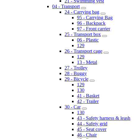
21 - Swimming vest
04 - Transport
24 - Carrying bag
95 - Carrying Bag
96 - Backpack
97 - Front carrier
25 - Transport box
06 - Plastic
129
26 - Transport cage
129
13 - Metal
27 - Trolley
28 - Buggy
29 - Bicycle
129
130
41 - Basket
42 - Trailer
30 - Car
130
43 - Safety harness & leash
44 - Safety grid
45 - Seat cover
46 - Chair