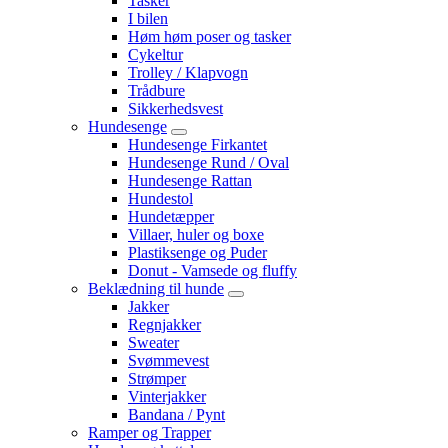
Tasker
I bilen
Høm høm poser og tasker
Cykeltur
Trolley / Klapvogn
Trådbure
Sikkerhedsvest
Hundesenge
Hundesenge Firkantet
Hundesenge Rund / Oval
Hundesenge Rattan
Hundestol
Hundetæpper
Villaer, huler og boxe
Plastiksenge og Puder
Donut - Vamsede og fluffy
Beklædning til hunde
Jakker
Regnjakker
Sweater
Svømmevest
Strømper
Vinterjakker
Bandana / Pynt
Ramper og Trapper