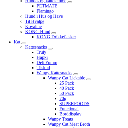
Hunde- og kattelemme
PETMATE
Flamingo
Hund i Hus og Have
Til Hvalpe
Kovaline
KONG Hund
KONG Drikkeflasker
Kat
Kattesnacks
Truly
Hapki
Deli Yumm
Tilskud
Wanpy Kattesnacks
Wanpy Cat Lickable
25 Pack
40 Pack
50 Pack
70g
SUPERFOODS
Functional
Borddisplay
Wanpy Treats
Wanpy Cat Meat Broth