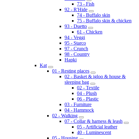
73 - Fish
92 - R'Hide
74 - Buffalo skin
75 - Buffalo skin & chicken
93 - Duetto
61 - Chicken
94 - Veggi
95 - Starco
97 - Crunch
98 - Country
Hapki
Kat
01 - Resting places
02 - Basket & igloo & house &
sleeping bag
02 - Textile
04 - Plush
06 - Plastic
03 - Furniture
04 - Hammock
02 - Walking
07 - Collar & harness & leash
05 - Artificial leather
40 - Luminescent
05 - Housing