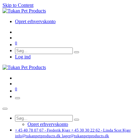
Skip to Content
Opret erhvervskonto
0
Log ind
0
Opret erhvervskonto
+ 45 40 78 07 67 - Frederik Kjær
+ 45 30 30 22 62 - Linda Scot Kjær
info@tukanpetproducts.dk
lager@tukanpetproducts.dk