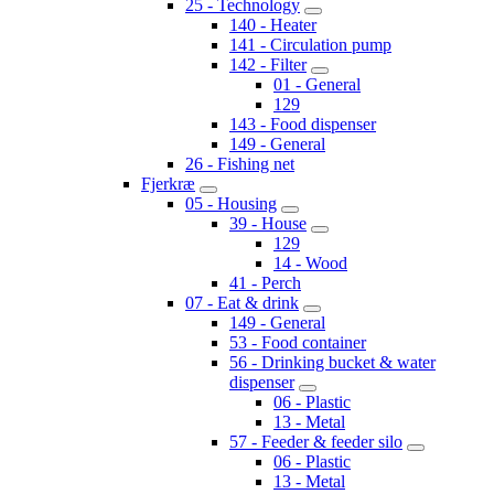
25 - Technology
140 - Heater
141 - Circulation pump
142 - Filter
01 - General
129
143 - Food dispenser
149 - General
26 - Fishing net
Fjerkræ
05 - Housing
39 - House
129
14 - Wood
41 - Perch
07 - Eat & drink
149 - General
53 - Food container
56 - Drinking bucket & water
dispenser
06 - Plastic
13 - Metal
57 - Feeder & feeder silo
06 - Plastic
13 - Metal