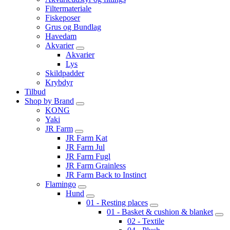
Filtermateriale
Fiskeposer
Grus og Bundlag
Havedam
Akvarier
Akvarier
Lys
Skildpadder
Krybdyr
Tilbud
Shop by Brand
KONG
Yaki
JR Farm
JR Farm Kat
JR Farm Jul
JR Farm Fugl
JR Farm Grainless
JR Farm Back to Instinct
Flamingo
Hund
01 - Resting places
01 - Basket & cushion & blanket
02 - Textile