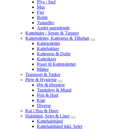
Plys / Stof
Mus
Fjer
Bolde
Tunneller
Andet spændende
Kattehuler / Senge & Tæpper
Kattetoiletter, Kattegrus & Tilbehør
Kattetoiletter
Kattebakker
Kattegrus & Dufte
Katteskeer
Poser til Kattetoiletter
Måtter
Transport & Tasker
Pleje & Hygiejne
Øje & Ørepleje
Tandpleje & Mund
Pels & Hud
Klør
Diverse
Kat i Hus & Have
Halsbånd, Seler & Liner
Kattehalsbånd
Kattehalsbånd inkl. Seler