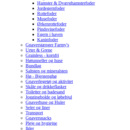
Hamster & Dværghamsterfoder
Jordegernfoder
Rottefoder
Musefoder
Ørkenrottefoder
Pindsvinefoder
Egern i haven
Kaninfoder
Gnaverstænger Farmy's
Urter & Grene
Grainless - kornfri
Høtunneller og huse
Bundlag
Saltsten og mineralsten
Hø - Bjergenghø
Gnaverlegetøj og aktivitet
Skåle og drikkeflasker
Toiletter og badesand
Joggingbolde og løbehjul
Gnaverhuse og Huler
Seler og liner
Transport
Gnaversnacks
Pleje og hygiejne
Ilder