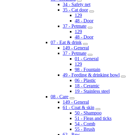
34 - Safety net
35 - Cat door
129
48 - Door
37 - Petmate
129
48 - Door
07 - Eat & drink
149 - General
37 - Petmate
01 - General
129
98 - Fountain
49 - Feeding & drinking bowl
06 - Plastic
18 - Ceramic
19 - Stainless steel
08 - Care
149 - General
61 - Coat & skin
50 - Shampoo
51 - Fleas and ticks
54 - Comb
55 - Brush
62 - Paw