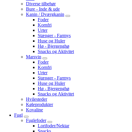
Diverse tilbehør
Bure - Inde & ude
Kanin / Dværgkanin
Foder
Kornfri
Urter
Stænger - Farmys
Huse og Huler
Hø - Bjergenghø
Snacks og Aktivitet
Marsvin
Foder
Kornfri
Urter
Stænger - Farmys
Huse og Huler
Hø - Bjergenghø
Snacks og Aktivitet
Hvilesteder
Køleprodukter
Kovaline
Fugl
Fuglefoder
Lorifoder/Nektar
Snacks