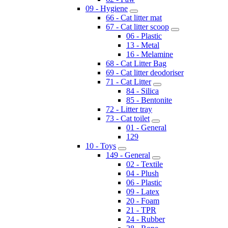
09 - Hygiene
66 - Cat litter mat
67 - Cat litter scoop
06 - Plastic
13 - Metal
16 - Melamine
68 - Cat Litter Bag
69 - Cat litter deodoriser
71 - Cat Litter
84 - Silica
85 - Bentonite
72 - Litter tray
73 - Cat toilet
01 - General
129
10 - Toys
149 - General
02 - Textile
04 - Plush
06 - Plastic
09 - Latex
20 - Foam
21 - TPR
24 - Rubber