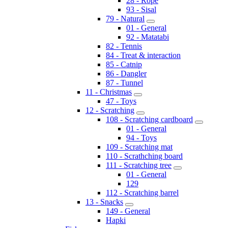
28 - Rope
93 - Sisal
79 - Natural
01 - General
92 - Matatabi
82 - Tennis
84 - Treat & interaction
85 - Catnip
86 - Dangler
87 - Tunnel
11 - Christmas
47 - Toys
12 - Scratching
108 - Scratching cardboard
01 - General
94 - Toys
109 - Scratching mat
110 - Scrathching board
111 - Scratching tree
01 - General
129
112 - Scratching barrel
13 - Snacks
149 - General
Hapki