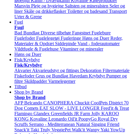
løbehjul
Kanin / Dværgkanin
Kovaline
Køleprodukter
Marsvin
Pleje og hygiejne
Saltsten og mineralsten
Seler og
liner
Skåle og drikkeflasker
Toiletter og badesand
Transport
Urter & Grene
Fugl
Fugl
Bad
Bundlag
Diverse tilbehør
Fangstnet
Fuglebure
Fuglefoder
Fuglelegetøj
Fugleringe
Høns og Duer
Reder,
Materialer & Opdræt
Siddepinde
Vand - foderautomater
Vildtfugle & Fuglehuse
Vitaminer og mineraler
Høns og Duer
Fisk/Krybdyr
Fisk/Krybdyr
Akvarier
Akvarieudstyr og fittings
Dekoration
Filtermateriale
Fiskefoder
Grus og Bundlag
Havedam
Krybdyr
Pumper og
filtre
Skildpadder
Varmelegemer
Tilbud
Shop by Brand
Shop by Brand
AFP
Belcando
CANOPHERA
Chuckit
CoolPets
District 70
Dog Comets
EAT SLOW - LIVE LONGER
Feed'it & Treat
Flamingo
Glandex
Greenfields
JR Farm
Jolly
KAROO
KONG
Kovaline
Leonardo
Oil'it
PoopyGo
Royal Dry
Scruffs
Serrano - Mediterranean Natural
Singing Friend
Snack'it
Taki
Truly
VeggiePet
Walk'it
Wanpy
Yaki
YowUp