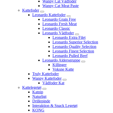
Wanpy Cat Vådfoder
Wanpy Cat Meat Paste
Kattefoder
Leonardo Kattefoder
Leonardo Grain Free
Leonardo Fresh Meat
Leonardo Classic
Leonardo Vådfoder
Leonardo Extra Filet
Leonardo Superior Selection
Leonardo Quality Selection
Leonardo Finest Selection
Leonardo Pulled Beef
Leonardo Aldersgruppe
Killinger
Voksne Katte
Truly Kattefoder
Wanpy Kattefoder
Vådfoder Kat
Kattelegetøj
Katnip
Naturligt
Drillepinde
Interaktion & Snack Legetøj
KONG