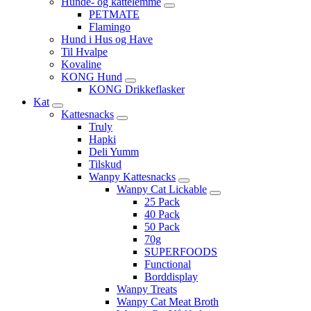
Hunde- og kattelemme
PETMATE
Flamingo
Hund i Hus og Have
Til Hvalpe
Kovaline
KONG Hund
KONG Drikkeflasker
Kat
Kattesnacks
Truly
Hapki
Deli Yumm
Tilskud
Wanpy Kattesnacks
Wanpy Cat Lickable
25 Pack
40 Pack
50 Pack
70g
SUPERFOODS
Functional
Borddisplay
Wanpy Treats
Wanpy Cat Meat Broth