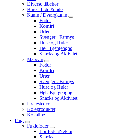
Diverse tilbehør
Bure - Inde & ude
Kanin / Dværgkanin
Foder
Kornfri
Urter
Stænger - Farmys
Huse og Huler
Hø - Bjergenghø
Snacks og Aktivitet
Marsvin
Foder
Kornfri
Urter
Stænger - Farmys
Huse og Huler
Hø - Bjergenghø
Snacks og Aktivitet
Hvilesteder
Køleprodukter
Kovaline
Fugl
Fuglefoder
Lorifoder/Nektar
Snacks