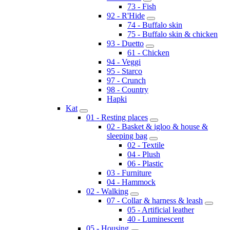
73 - Fish
92 - R'Hide
74 - Buffalo skin
75 - Buffalo skin & chicken
93 - Duetto
61 - Chicken
94 - Veggi
95 - Starco
97 - Crunch
98 - Country
Hapki
Kat
01 - Resting places
02 - Basket & igloo & house &
sleeping bag
02 - Textile
04 - Plush
06 - Plastic
03 - Furniture
04 - Hammock
02 - Walking
07 - Collar & harness & leash
05 - Artificial leather
40 - Luminescent
05 - Housing