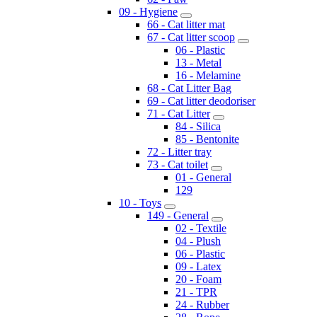
09 - Hygiene
66 - Cat litter mat
67 - Cat litter scoop
06 - Plastic
13 - Metal
16 - Melamine
68 - Cat Litter Bag
69 - Cat litter deodoriser
71 - Cat Litter
84 - Silica
85 - Bentonite
72 - Litter tray
73 - Cat toilet
01 - General
129
10 - Toys
149 - General
02 - Textile
04 - Plush
06 - Plastic
09 - Latex
20 - Foam
21 - TPR
24 - Rubber