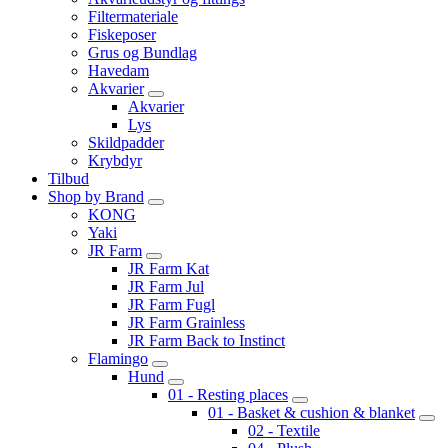
Filtermateriale
Fiskeposer
Grus og Bundlag
Havedam
Akvarier
Akvarier
Lys
Skildpadder
Krybdyr
Tilbud
Shop by Brand
KONG
Yaki
JR Farm
JR Farm Kat
JR Farm Jul
JR Farm Fugl
JR Farm Grainless
JR Farm Back to Instinct
Flamingo
Hund
01 - Resting places
01 - Basket & cushion & blanket
02 - Textile