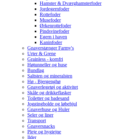
Hamster & Dværghamsterfoder
Jordegernfoder
Rottefoder
Musefoder
Ørkenrottefoder
Pindsvinefoder
Egern i haven
Kaninfoder
Gnaverstænger Farmy's
Urter & Grene
Grainless - kornfri
Høtunneller og huse
Bundlag
Saltsten og mineralsten
Hø - Bjergenghø
Gnaverlegetøj og aktivitet
Skåle og drikkeflasker
Toiletter og badesand
Joggingbolde og løbehjul
Gnaverhuse og Huler
Seler og liner
Transport
Gnaversnacks
Pleje og hygiejne
Ilder