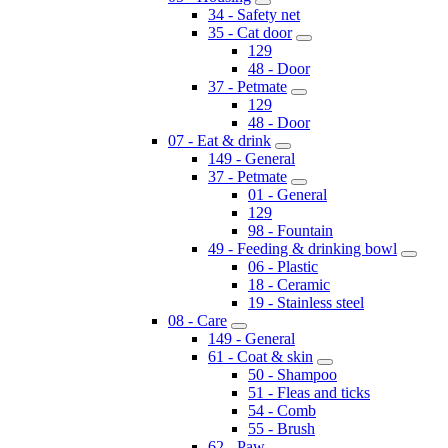
34 - Safety net
35 - Cat door
129
48 - Door
37 - Petmate
129
48 - Door
07 - Eat & drink
149 - General
37 - Petmate
01 - General
129
98 - Fountain
49 - Feeding & drinking bowl
06 - Plastic
18 - Ceramic
19 - Stainless steel
08 - Care
149 - General
61 - Coat & skin
50 - Shampoo
51 - Fleas and ticks
54 - Comb
55 - Brush
62 - Paw