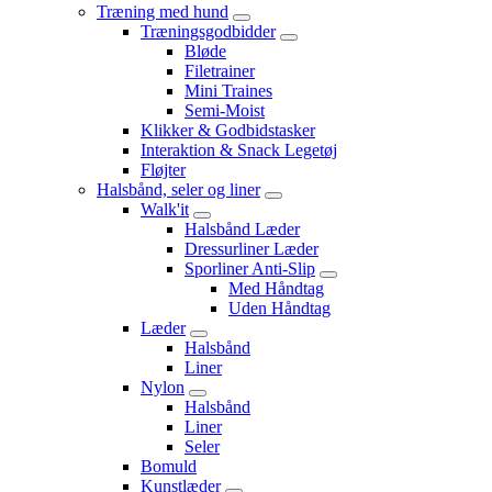
Træning med hund
Træningsgodbidder
Bløde
Filetrainer
Mini Traines
Semi-Moist
Klikker & Godbidstasker
Interaktion & Snack Legetøj
Fløjter
Halsbånd, seler og liner
Walk'it
Halsbånd Læder
Dressurliner Læder
Sporliner Anti-Slip
Med Håndtag
Uden Håndtag
Læder
Halsbånd
Liner
Nylon
Halsbånd
Liner
Seler
Bomuld
Kunstlæder