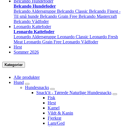
Belcando Hundefoder
Belcando Hundefoder
Belcando Aldersgruppe
Belcando Classic
Belcando Finest -
Til små hunde
Belcando Grain Free
Belcando Mastercraft
Belcando Vådfoder
Leonardo Kattefoder
Leonardo Kattefoder
Leonardo Aldersgruppe
Leonardo Classic
Leonardo Fresh
Meat
Leonardo Grain Free
Leonardo Vådfoder
Hest
Sommer 2026
Kategorier
Alle produkter
Hund
Hundesnacks
Snack'it - Tørrede Naturlige Hundesnacks
Fisk
Hest
Kamel
Vildt & Kanin
Fjerkræ
Lam/Ged