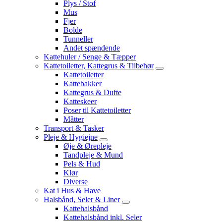
Plys / Stof
Mus
Fjer
Bolde
Tunneller
Andet spændende
Kattehuler / Senge & Tæpper
Kattetoiletter, Kattegrus & Tilbehør
Kattetoiletter
Kattebakker
Kattegrus & Dufte
Katteskeer
Poser til Kattetoiletter
Måtter
Transport & Tasker
Pleje & Hygiejne
Øje & Ørepleje
Tandpleje & Mund
Pels & Hud
Klør
Diverse
Kat i Hus & Have
Halsbånd, Seler & Liner
Kattehalsbånd
Kattehalsbånd inkl. Seler