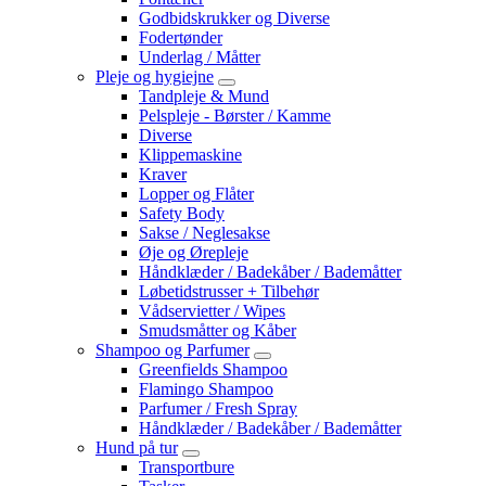
Godbidskrukker og Diverse
Fodertønder
Underlag / Måtter
Pleje og hygiejne
Tandpleje & Mund
Pelspleje - Børster / Kamme
Diverse
Klippemaskine
Kraver
Lopper og Flåter
Safety Body
Sakse / Neglesakse
Øje og Ørepleje
Håndklæder / Badekåber / Bademåtter
Løbetidstrusser + Tilbehør
Vådservietter / Wipes
Smudsmåtter og Kåber
Shampoo og Parfumer
Greenfields Shampoo
Flamingo Shampoo
Parfumer / Fresh Spray
Håndklæder / Badekåber / Bademåtter
Hund på tur
Transportbure