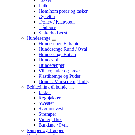
Tasker
I bilen
Høm høm poser og tasker
Cykeltur
Trolley / Klapvogn
Trådbure
Sikkerhedsvest
Hundesenge
Hundesenge Firkantet
Hundesenge Rund / Oval
Hundesenge Rattan
Hundestol
Hundetæpper
Villaer, huler og boxe
Plastiksenge og Puder
Donut - Vamsede og fluffy
Beklædning til hunde
Jakker
Regnjakker
Sweater
Svømmevest
Strømper
Vinterjakker
Bandana / Pynt
Ramper og Trapper