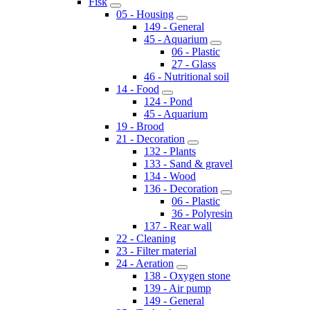
Fisk
05 - Housing
149 - General
45 - Aquarium
06 - Plastic
27 - Glass
46 - Nutritional soil
14 - Food
124 - Pond
45 - Aquarium
19 - Brood
21 - Decoration
132 - Plants
133 - Sand & gravel
134 - Wood
136 - Decoration
06 - Plastic
36 - Polyresin
137 - Rear wall
22 - Cleaning
23 - Filter material
24 - Aeration
138 - Oxygen stone
139 - Air pump
149 - General