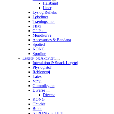
Halsbånd
Liner
Lys og Refleks
Løbeliner
Træningsliner
Flexi
Gå Pænt
Mundkurve
Accessories & Bandana
Spotted
KONG
Sporline
Legetøj og Aktivitet
Interaktion & Snack Legetøj
Plys og stof
Reblegetøj
Latex
Vinyl
Gummilegetøj
Diverse
Diverse
KONG
Chuckit
Bolde
STRONG STUFF