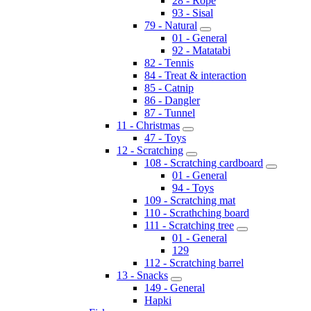
28 - Rope
93 - Sisal
79 - Natural
01 - General
92 - Matatabi
82 - Tennis
84 - Treat & interaction
85 - Catnip
86 - Dangler
87 - Tunnel
11 - Christmas
47 - Toys
12 - Scratching
108 - Scratching cardboard
01 - General
94 - Toys
109 - Scratching mat
110 - Scrathching board
111 - Scratching tree
01 - General
129
112 - Scratching barrel
13 - Snacks
149 - General
Hapki