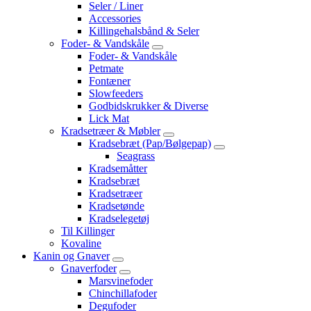
Seler / Liner
Accessories
Killingehalsbånd & Seler
Foder- & Vandskåle
Foder- & Vandskåle
Petmate
Fontæner
Slowfeeders
Godbidskrukker & Diverse
Lick Mat
Kradsetræer & Møbler
Kradsebræt (Pap/Bølgepap)
Seagrass
Kradsemåtter
Kradsebræt
Kradsetræer
Kradsetønde
Kradselegetøj
Til Killinger
Kovaline
Kanin og Gnaver
Gnaverfoder
Marsvinefoder
Chinchillafoder
Degufoder