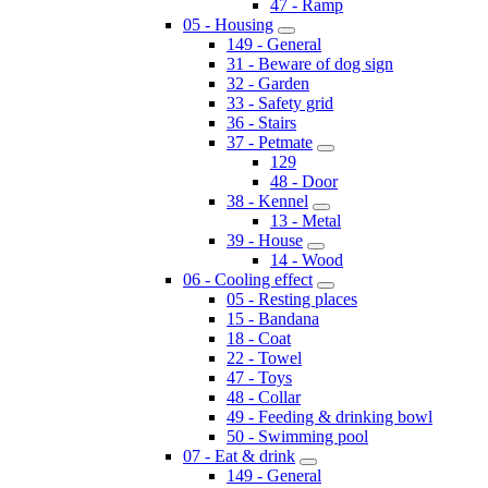
47 - Ramp
05 - Housing
149 - General
31 - Beware of dog sign
32 - Garden
33 - Safety grid
36 - Stairs
37 - Petmate
129
48 - Door
38 - Kennel
13 - Metal
39 - House
14 - Wood
06 - Cooling effect
05 - Resting places
15 - Bandana
18 - Coat
22 - Towel
47 - Toys
48 - Collar
49 - Feeding & drinking bowl
50 - Swimming pool
07 - Eat & drink
149 - General