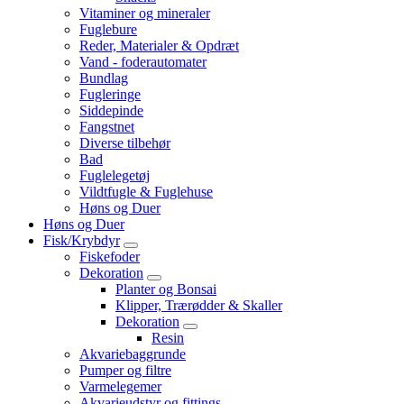
Vitaminer og mineraler
Fuglebure
Reder, Materialer & Opdræt
Vand - foderautomater
Bundlag
Fugleringe
Siddepinde
Fangstnet
Diverse tilbehør
Bad
Fuglelegetøj
Vildtfugle & Fuglehuse
Høns og Duer
Høns og Duer
Fisk/Krybdyr
Fiskefoder
Dekoration
Planter og Bonsai
Klipper, Trærødder & Skaller
Dekoration
Resin
Akvariebaggrunde
Pumper og filtre
Varmelegemer
Akvarieudstyr og fittings