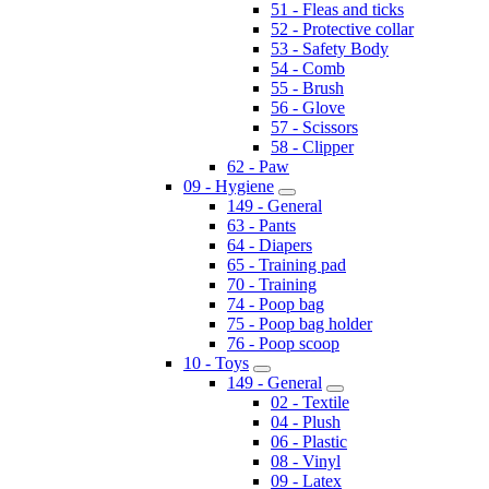
51 - Fleas and ticks
52 - Protective collar
53 - Safety Body
54 - Comb
55 - Brush
56 - Glove
57 - Scissors
58 - Clipper
62 - Paw
09 - Hygiene
149 - General
63 - Pants
64 - Diapers
65 - Training pad
70 - Training
74 - Poop bag
75 - Poop bag holder
76 - Poop scoop
10 - Toys
149 - General
02 - Textile
04 - Plush
06 - Plastic
08 - Vinyl
09 - Latex