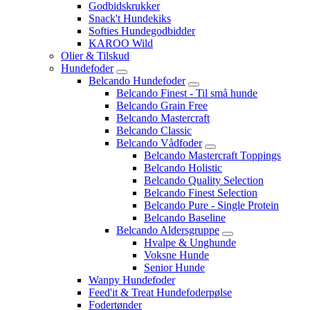
Godbidskrukker
Snack't Hundekiks
Softies Hundegodbidder
KAROO Wild
Olier & Tilskud
Hundefoder
Belcando Hundefoder
Belcando Finest - Til små hunde
Belcando Grain Free
Belcando Mastercraft
Belcando Classic
Belcando Vådfoder
Belcando Mastercraft Toppings
Belcando Holistic
Belcando Quality Selection
Belcando Finest Selection
Belcando Pure - Single Protein
Belcando Baseline
Belcando Aldersgruppe
Hvalpe & Unghunde
Voksne Hunde
Senior Hunde
Wanpy Hundefoder
Feed'it & Treat Hundefoderpølse
Fodertønder