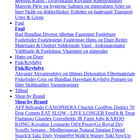
løbehjul
Kanin / Dværgkanin
Kovaline
Køleprodukter
Marsvin
Pleje og hygiejne
Saltsten og mineralsten
Seler og
liner
Skåle og drikkeflasker
Toiletter og badesand
Transport
Urter & Grene
Fugl
Fugl
Bad
Bundlag
Diverse tilbehør
Fangstnet
Fuglebure
Fuglefoder
Fuglelegetøj
Fugleringe
Høns og Duer
Reder,
Materialer & Opdræt
Siddepinde
Vand - foderautomater
Vildtfugle & Fuglehuse
Vitaminer og mineraler
Høns og Duer
Fisk/Krybdyr
Fisk/Krybdyr
Akvarier
Akvarieudstyr og fittings
Dekoration
Filtermateriale
Fiskefoder
Grus og Bundlag
Havedam
Krybdyr
Pumper og
filtre
Skildpadder
Varmelegemer
Tilbud
Shop by Brand
Shop by Brand
AFP
Belcando
CANOPHERA
Chuckit
CoolPets
District 70
Dog Comets
EAT SLOW - LIVE LONGER
Feed'it & Treat
Flamingo
Glandex
Greenfields
JR Farm
Jolly
KAROO
KONG
Kovaline
Leonardo
Oil'it
PoopyGo
Royal Dry
Scruffs
Serrano - Mediterranean Natural
Singing Friend
Snack'it
Taki
Truly
VeggiePet
Walk'it
Wanpy
Yaki
YowUp