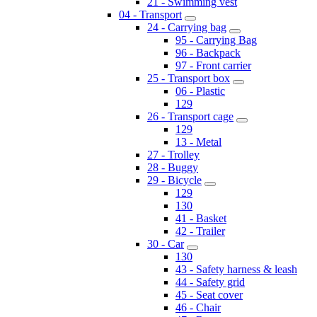
21 - Swimming vest
04 - Transport
24 - Carrying bag
95 - Carrying Bag
96 - Backpack
97 - Front carrier
25 - Transport box
06 - Plastic
129
26 - Transport cage
129
13 - Metal
27 - Trolley
28 - Buggy
29 - Bicycle
129
130
41 - Basket
42 - Trailer
30 - Car
130
43 - Safety harness & leash
44 - Safety grid
45 - Seat cover
46 - Chair