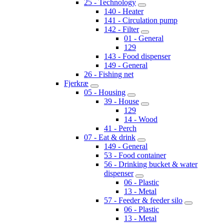
25 - Technology
140 - Heater
141 - Circulation pump
142 - Filter
01 - General
129
143 - Food dispenser
149 - General
26 - Fishing net
Fjerkræ
05 - Housing
39 - House
129
14 - Wood
41 - Perch
07 - Eat & drink
149 - General
53 - Food container
56 - Drinking bucket & water
dispenser
06 - Plastic
13 - Metal
57 - Feeder & feeder silo
06 - Plastic
13 - Metal