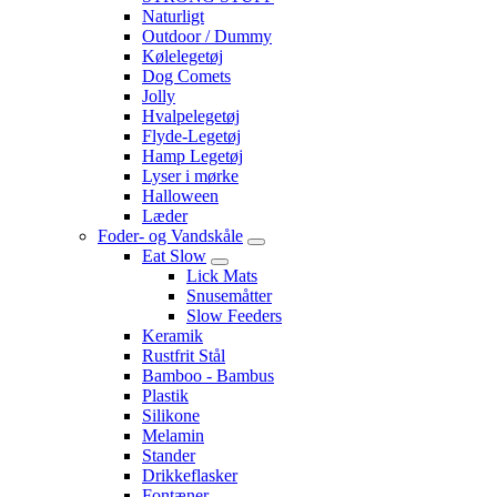
Naturligt
Outdoor / Dummy
Kølelegetøj
Dog Comets
Jolly
Hvalpelegetøj
Flyde-Legetøj
Hamp Legetøj
Lyser i mørke
Halloween
Læder
Foder- og Vandskåle
Eat Slow
Lick Mats
Snusemåtter
Slow Feeders
Keramik
Rustfrit Stål
Bamboo - Bambus
Plastik
Silikone
Melamin
Stander
Drikkeflasker
Fontæner