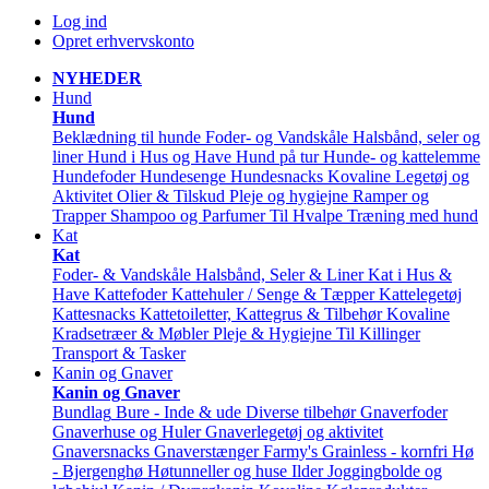
Log ind
Opret erhvervskonto
NYHEDER
Hund
Hund
Beklædning til hunde
Foder- og Vandskåle
Halsbånd, seler og
liner
Hund i Hus og Have
Hund på tur
Hunde- og kattelemme
Hundefoder
Hundesenge
Hundesnacks
Kovaline
Legetøj og
Aktivitet
Olier & Tilskud
Pleje og hygiejne
Ramper og
Trapper
Shampoo og Parfumer
Til Hvalpe
Træning med hund
Kat
Kat
Foder- & Vandskåle
Halsbånd, Seler & Liner
Kat i Hus &
Have
Kattefoder
Kattehuler / Senge & Tæpper
Kattelegetøj
Kattesnacks
Kattetoiletter, Kattegrus & Tilbehør
Kovaline
Kradsetræer & Møbler
Pleje & Hygiejne
Til Killinger
Transport & Tasker
Kanin og Gnaver
Kanin og Gnaver
Bundlag
Bure - Inde & ude
Diverse tilbehør
Gnaverfoder
Gnaverhuse og Huler
Gnaverlegetøj og aktivitet
Gnaversnacks
Gnaverstænger Farmy's
Grainless - kornfri
Hø
- Bjergenghø
Høtunneller og huse
Ilder
Joggingbolde og