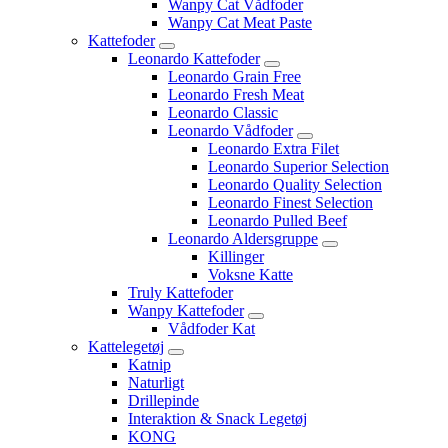
Wanpy Cat Vådfoder
Wanpy Cat Meat Paste
Kattefoder
Leonardo Kattefoder
Leonardo Grain Free
Leonardo Fresh Meat
Leonardo Classic
Leonardo Vådfoder
Leonardo Extra Filet
Leonardo Superior Selection
Leonardo Quality Selection
Leonardo Finest Selection
Leonardo Pulled Beef
Leonardo Aldersgruppe
Killinger
Voksne Katte
Truly Kattefoder
Wanpy Kattefoder
Vådfoder Kat
Kattelegetøj
Katnip
Naturligt
Drillepinde
Interaktion & Snack Legetøj
KONG