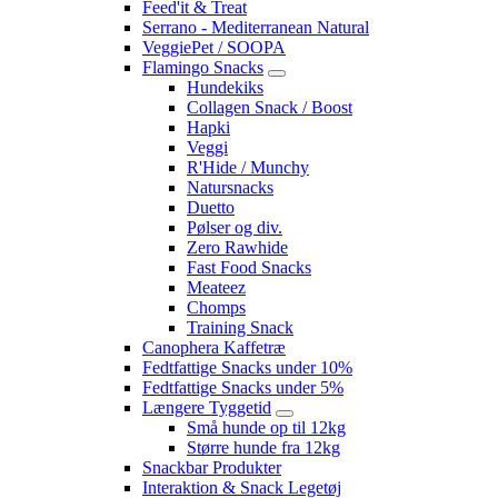
Feed'it & Treat
Serrano - Mediterranean Natural
VeggiePet / SOOPA
Flamingo Snacks
Hundekiks
Collagen Snack / Boost
Hapki
Veggi
R'Hide / Munchy
Natursnacks
Duetto
Pølser og div.
Zero Rawhide
Fast Food Snacks
Meateez
Chomps
Training Snack
Canophera Kaffetræ
Fedtfattige Snacks under 10%
Fedtfattige Snacks under 5%
Længere Tyggetid
Små hunde op til 12kg
Større hunde fra 12kg
Snackbar Produkter
Interaktion & Snack Legetøj