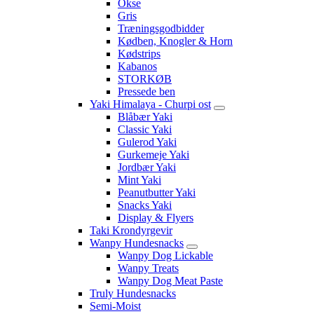
Okse
Gris
Træningsgodbidder
Kødben, Knogler & Horn
Kødstrips
Kabanos
STORKØB
Pressede ben
Yaki Himalaya - Churpi ost
Blåbær Yaki
Classic Yaki
Gulerod Yaki
Gurkemeje Yaki
Jordbær Yaki
Mint Yaki
Peanutbutter Yaki
Snacks Yaki
Display & Flyers
Taki Krondyrgevir
Wanpy Hundesnacks
Wanpy Dog Lickable
Wanpy Treats
Wanpy Dog Meat Paste
Truly Hundesnacks
Semi-Moist