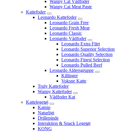
Wanpy Cat Vådfoder
Wanpy Cat Meat Paste
Kattefoder
Leonardo Kattefoder
Leonardo Grain Free
Leonardo Fresh Meat
Leonardo Classic
Leonardo Vådfoder
Leonardo Extra Filet
Leonardo Superior Selection
Leonardo Quality Selection
Leonardo Finest Selection
Leonardo Pulled Beef
Leonardo Aldersgruppe
Killinger
Voksne Katte
Truly Kattefoder
Wanpy Kattefoder
Vådfoder Kat
Kattelegetøj
Katnip
Naturligt
Drillepinde
Interaktion & Snack Legetøj
KONG