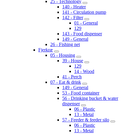
25 - Technology
140 - Heater
141 - Circulation pump
142 - Filter
01 - General
129
143 - Food dispenser
149 - General
26 - Fishing net
Fjerkræ
05 - Housing
39 - House
129
14 - Wood
41 - Perch
07 - Eat & drink
149 - General
53 - Food container
56 - Drinking bucket & water
dispenser
06 - Plastic
13 - Metal
57 - Feeder & feeder silo
06 - Plastic
13 - Metal