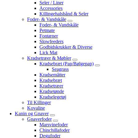
Seler / Liner
Accessories
Killingehalsbånd & Seler
Foder- & Vandskåle
Foder- & Vandskåle
Petmate
Fontæner
Slowfeeders
Godbidskrukker & Diverse
Lick Mat
Kradsetræer & Møbler
Kradsebræt (Pap/Bølgepap)
Seagrass
Kradsemåtter
Kradsebræt
Kradsetræer
Kradsetønde
Kradselegetøj
Til Killinger
Kovaline
Kanin og Gnaver
Gnaverfoder
Marsvinefoder
Chinchillafoder
Degufoder