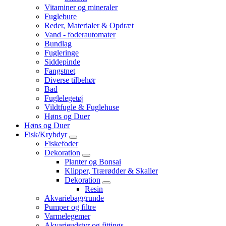
Vitaminer og mineraler
Fuglebure
Reder, Materialer & Opdræt
Vand - foderautomater
Bundlag
Fugleringe
Siddepinde
Fangstnet
Diverse tilbehør
Bad
Fuglelegetøj
Vildtfugle & Fuglehuse
Høns og Duer
Høns og Duer
Fisk/Krybdyr
Fiskefoder
Dekoration
Planter og Bonsai
Klipper, Trærødder & Skaller
Dekoration
Resin
Akvariebaggrunde
Pumper og filtre
Varmelegemer
Akvarieudstyr og fittings