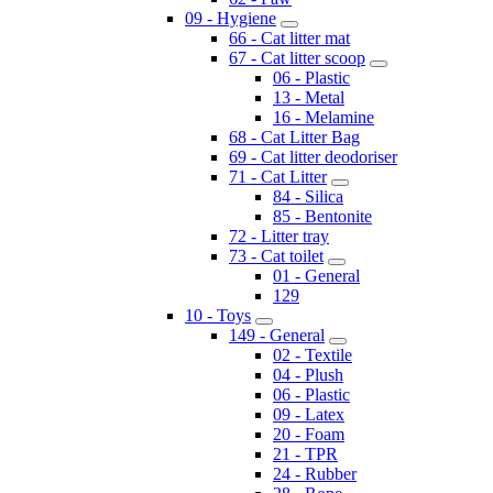
09 - Hygiene
66 - Cat litter mat
67 - Cat litter scoop
06 - Plastic
13 - Metal
16 - Melamine
68 - Cat Litter Bag
69 - Cat litter deodoriser
71 - Cat Litter
84 - Silica
85 - Bentonite
72 - Litter tray
73 - Cat toilet
01 - General
129
10 - Toys
149 - General
02 - Textile
04 - Plush
06 - Plastic
09 - Latex
20 - Foam
21 - TPR
24 - Rubber