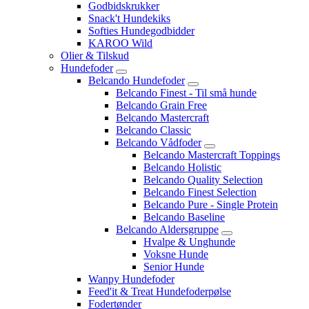
Godbidskrukker
Snack't Hundekiks
Softies Hundegodbidder
KAROO Wild
Olier & Tilskud
Hundefoder
Belcando Hundefoder
Belcando Finest - Til små hunde
Belcando Grain Free
Belcando Mastercraft
Belcando Classic
Belcando Vådfoder
Belcando Mastercraft Toppings
Belcando Holistic
Belcando Quality Selection
Belcando Finest Selection
Belcando Pure - Single Protein
Belcando Baseline
Belcando Aldersgruppe
Hvalpe & Unghunde
Voksne Hunde
Senior Hunde
Wanpy Hundefoder
Feed'it & Treat Hundefoderpølse
Fodertønder