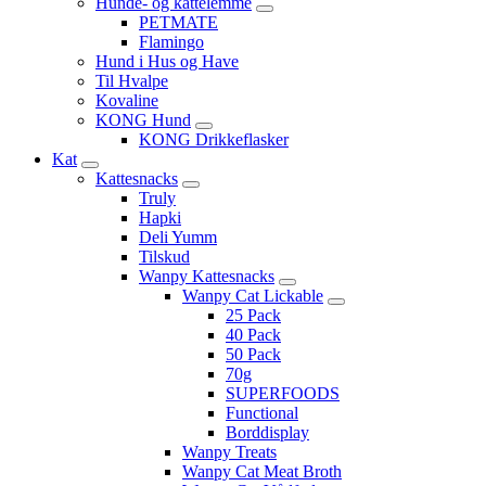
Hunde- og kattelemme
PETMATE
Flamingo
Hund i Hus og Have
Til Hvalpe
Kovaline
KONG Hund
KONG Drikkeflasker
Kat
Kattesnacks
Truly
Hapki
Deli Yumm
Tilskud
Wanpy Kattesnacks
Wanpy Cat Lickable
25 Pack
40 Pack
50 Pack
70g
SUPERFOODS
Functional
Borddisplay
Wanpy Treats
Wanpy Cat Meat Broth