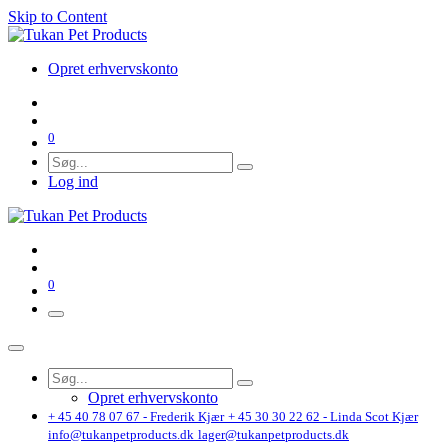
Skip to Content
Opret erhvervskonto
0
Log ind
0
Opret erhvervskonto
+ 45 40 78 07 67 - Frederik Kjær
+ 45 30 30 22 62 - Linda Scot Kjær
info@tukanpetproducts.dk
lager@tukanpetproducts.dk