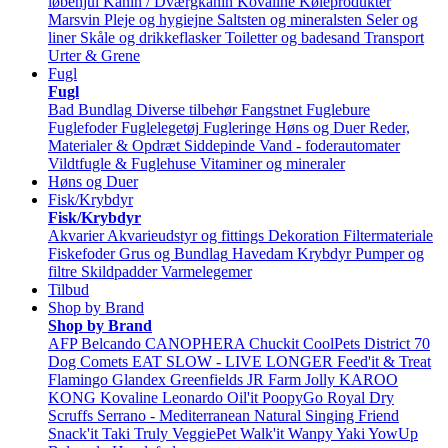
løbehjul
Kanin / Dværgkanin
Kovaline
Køleprodukter
Marsvin
Pleje og hygiejne
Saltsten og mineralsten
Seler og
liner
Skåle og drikkeflasker
Toiletter og badesand
Transport
Urter & Grene
Fugl
Fugl
Bad
Bundlag
Diverse tilbehør
Fangstnet
Fuglebure
Fuglefoder
Fuglelegetøj
Fugleringe
Høns og Duer
Reder,
Materialer & Opdræt
Siddepinde
Vand - foderautomater
Vildtfugle & Fuglehuse
Vitaminer og mineraler
Høns og Duer
Fisk/Krybdyr
Fisk/Krybdyr
Akvarier
Akvarieudstyr og fittings
Dekoration
Filtermateriale
Fiskefoder
Grus og Bundlag
Havedam
Krybdyr
Pumper og
filtre
Skildpadder
Varmelegemer
Tilbud
Shop by Brand
Shop by Brand
AFP
Belcando
CANOPHERA
Chuckit
CoolPets
District 70
Dog Comets
EAT SLOW - LIVE LONGER
Feed'it & Treat
Flamingo
Glandex
Greenfields
JR Farm
Jolly
KAROO
KONG
Kovaline
Leonardo
Oil'it
PoopyGo
Royal Dry
Scruffs
Serrano - Mediterranean Natural
Singing Friend
Snack'it
Taki
Truly
VeggiePet
Walk'it
Wanpy
Yaki
YowUp