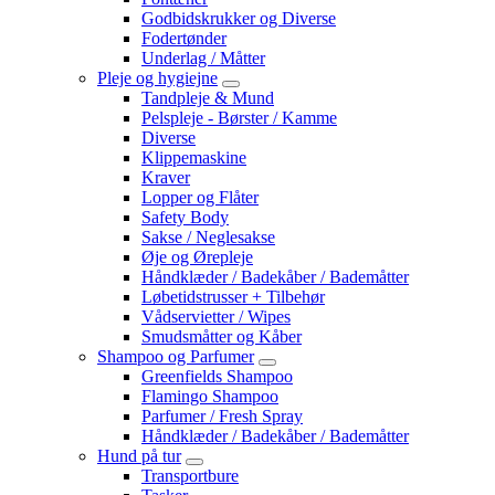
Godbidskrukker og Diverse
Fodertønder
Underlag / Måtter
Pleje og hygiejne
Tandpleje & Mund
Pelspleje - Børster / Kamme
Diverse
Klippemaskine
Kraver
Lopper og Flåter
Safety Body
Sakse / Neglesakse
Øje og Ørepleje
Håndklæder / Badekåber / Bademåtter
Løbetidstrusser + Tilbehør
Vådservietter / Wipes
Smudsmåtter og Kåber
Shampoo og Parfumer
Greenfields Shampoo
Flamingo Shampoo
Parfumer / Fresh Spray
Håndklæder / Badekåber / Bademåtter
Hund på tur
Transportbure