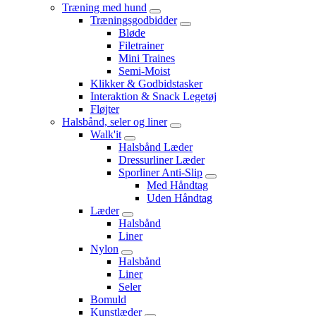
Træning med hund
Træningsgodbidder
Bløde
Filetrainer
Mini Traines
Semi-Moist
Klikker & Godbidstasker
Interaktion & Snack Legetøj
Fløjter
Halsbånd, seler og liner
Walk'it
Halsbånd Læder
Dressurliner Læder
Sporliner Anti-Slip
Med Håndtag
Uden Håndtag
Læder
Halsbånd
Liner
Nylon
Halsbånd
Liner
Seler
Bomuld
Kunstlæder