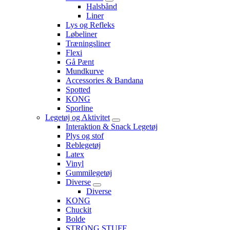
Halsbånd
Liner
Lys og Refleks
Løbeliner
Træningsliner
Flexi
Gå Pænt
Mundkurve
Accessories & Bandana
Spotted
KONG
Sporline
Legetøj og Aktivitet
Interaktion & Snack Legetøj
Plys og stof
Reblegetøj
Latex
Vinyl
Gummilegetøj
Diverse
Diverse
KONG
Chuckit
Bolde
STRONG STUFF