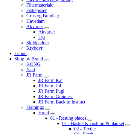
Filtermateriale
Fiskeposer
Grus og Bundlag
Havedam
Akvarier
Akvarier
Lys
Skildpadder
Krybdyr
Tilbud
Shop by Brand
KONG
Yaki
JR Farm
JR Farm Kat
JR Farm Jul
JR Farm Fugl
JR Farm Grainless
JR Farm Back to Instinct
Flamingo
Hund
01 - Resting places
01 - Basket & cushion & blanket
02 - Textile