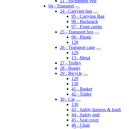
21 - Swimming vest
04 - Transport
24 - Carrying bag
95 - Carrying Bag
96 - Backpack
97 - Front carrier
25 - Transport box
06 - Plastic
129
26 - Transport cage
129
13 - Metal
27 - Trolley
28 - Buggy
29 - Bicycle
129
130
41 - Basket
42 - Trailer
30 - Car
130
43 - Safety harness & leash
44 - Safety grid
45 - Seat cover
46 - Chair