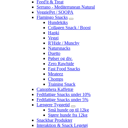
Feed'it & Treat
Serrano - Mediterranean Natural
VeggiePet / SOOPA
Flamingo Snacks
Hundekiks
Collagen Snack / Boost
Hapki
Veggi
R'Hide / Munchy
Natursnacks
Duetto
Pølser og div.
Zero Rawhide
Fast Food Snacks
Meateez
Chomps
Training Snack
Canophera Kaffetræ
Fedtfattige Snacks under 10%
Fedtfattige Snacks under 5%
Længere Tyggetid
Små hunde op til 12kg
Større hunde fra 12kg
Snackbar Produkter
Interaktion & Snack Legetøj