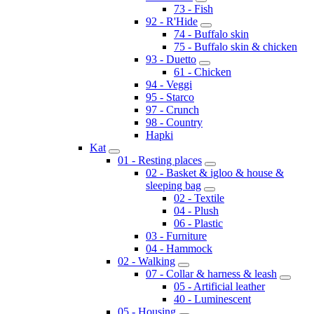
73 - Fish
92 - R'Hide
74 - Buffalo skin
75 - Buffalo skin & chicken
93 - Duetto
61 - Chicken
94 - Veggi
95 - Starco
97 - Crunch
98 - Country
Hapki
Kat
01 - Resting places
02 - Basket & igloo & house &
sleeping bag
02 - Textile
04 - Plush
06 - Plastic
03 - Furniture
04 - Hammock
02 - Walking
07 - Collar & harness & leash
05 - Artificial leather
40 - Luminescent
05 - Housing