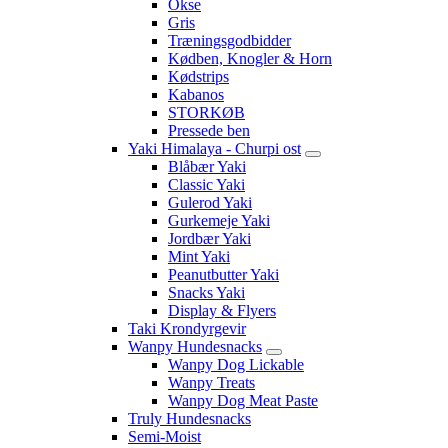
Okse
Gris
Træningsgodbidder
Kødben, Knogler & Horn
Kødstrips
Kabanos
STORKØB
Pressede ben
Yaki Himalaya - Churpi ost
Blåbær Yaki
Classic Yaki
Gulerod Yaki
Gurkemeje Yaki
Jordbær Yaki
Mint Yaki
Peanutbutter Yaki
Snacks Yaki
Display & Flyers
Taki Krondyrgevir
Wanpy Hundesnacks
Wanpy Dog Lickable
Wanpy Treats
Wanpy Dog Meat Paste
Truly Hundesnacks
Semi-Moist