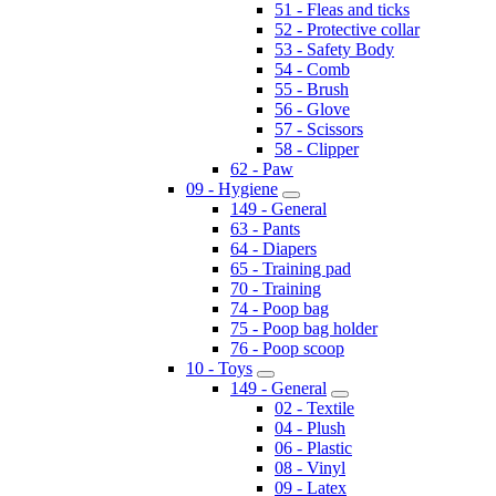
51 - Fleas and ticks
52 - Protective collar
53 - Safety Body
54 - Comb
55 - Brush
56 - Glove
57 - Scissors
58 - Clipper
62 - Paw
09 - Hygiene
149 - General
63 - Pants
64 - Diapers
65 - Training pad
70 - Training
74 - Poop bag
75 - Poop bag holder
76 - Poop scoop
10 - Toys
149 - General
02 - Textile
04 - Plush
06 - Plastic
08 - Vinyl
09 - Latex