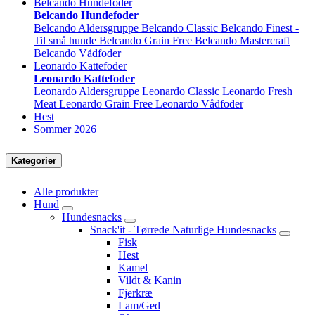
Belcando Hundefoder
Belcando Hundefoder
Belcando Aldersgruppe
Belcando Classic
Belcando Finest -
Til små hunde
Belcando Grain Free
Belcando Mastercraft
Belcando Vådfoder
Leonardo Kattefoder
Leonardo Kattefoder
Leonardo Aldersgruppe
Leonardo Classic
Leonardo Fresh
Meat
Leonardo Grain Free
Leonardo Vådfoder
Hest
Sommer 2026
Kategorier
Alle produkter
Hund
Hundesnacks
Snack'it - Tørrede Naturlige Hundesnacks
Fisk
Hest
Kamel
Vildt & Kanin
Fjerkræ
Lam/Ged