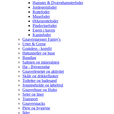
Hamster & Dværghamsterfoder
Jordegernfoder
Rottefoder
Musefoder
Ørkenrottefoder
Pindsvinefoder
Egern i haven
Kaninfoder
Gnaverstænger Farmy's
Urter & Grene
Grainless - kornfri
Høtunneller og huse
Bundlag
Saltsten og mineralsten
Hø - Bjergenghø
Gnaverlegetøj og aktivitet
Skåle og drikkeflasker
Toiletter og badesand
Joggingbolde og løbehjul
Gnaverhuse og Huler
Seler og liner
Transport
Gnaversnacks
Pleje og hygiejne
Ilder