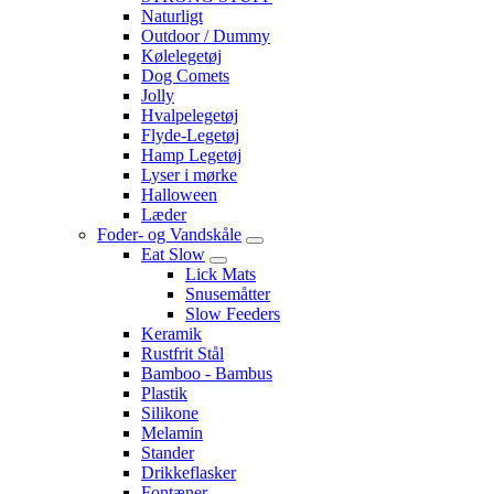
Naturligt
Outdoor / Dummy
Kølelegetøj
Dog Comets
Jolly
Hvalpelegetøj
Flyde-Legetøj
Hamp Legetøj
Lyser i mørke
Halloween
Læder
Foder- og Vandskåle
Eat Slow
Lick Mats
Snusemåtter
Slow Feeders
Keramik
Rustfrit Stål
Bamboo - Bambus
Plastik
Silikone
Melamin
Stander
Drikkeflasker
Fontæner