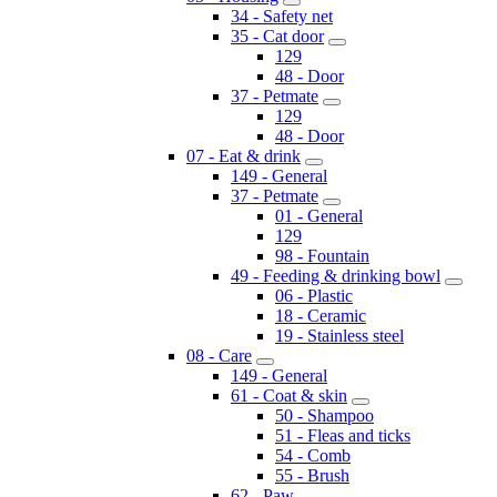
34 - Safety net
35 - Cat door
129
48 - Door
37 - Petmate
129
48 - Door
07 - Eat & drink
149 - General
37 - Petmate
01 - General
129
98 - Fountain
49 - Feeding & drinking bowl
06 - Plastic
18 - Ceramic
19 - Stainless steel
08 - Care
149 - General
61 - Coat & skin
50 - Shampoo
51 - Fleas and ticks
54 - Comb
55 - Brush
62 - Paw