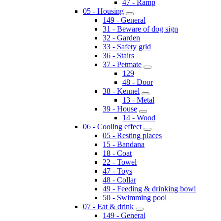
47 - Ramp
05 - Housing
149 - General
31 - Beware of dog sign
32 - Garden
33 - Safety grid
36 - Stairs
37 - Petmate
129
48 - Door
38 - Kennel
13 - Metal
39 - House
14 - Wood
06 - Cooling effect
05 - Resting places
15 - Bandana
18 - Coat
22 - Towel
47 - Toys
48 - Collar
49 - Feeding & drinking bowl
50 - Swimming pool
07 - Eat & drink
149 - General