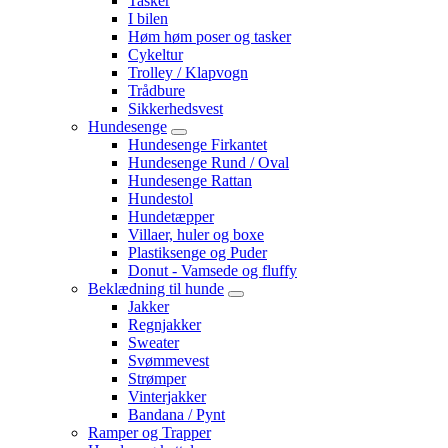
Tasker
I bilen
Høm høm poser og tasker
Cykeltur
Trolley / Klapvogn
Trådbure
Sikkerhedsvest
Hundesenge
Hundesenge Firkantet
Hundesenge Rund / Oval
Hundesenge Rattan
Hundestol
Hundetæpper
Villaer, huler og boxe
Plastiksenge og Puder
Donut - Vamsede og fluffy
Beklædning til hunde
Jakker
Regnjakker
Sweater
Svømmevest
Strømper
Vinterjakker
Bandana / Pynt
Ramper og Trapper