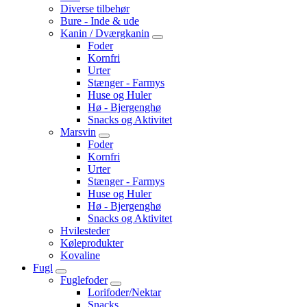
Diverse tilbehør
Bure - Inde & ude
Kanin / Dværgkanin
Foder
Kornfri
Urter
Stænger - Farmys
Huse og Huler
Hø - Bjergenghø
Snacks og Aktivitet
Marsvin
Foder
Kornfri
Urter
Stænger - Farmys
Huse og Huler
Hø - Bjergenghø
Snacks og Aktivitet
Hvilesteder
Køleprodukter
Kovaline
Fugl
Fuglefoder
Lorifoder/Nektar
Snacks