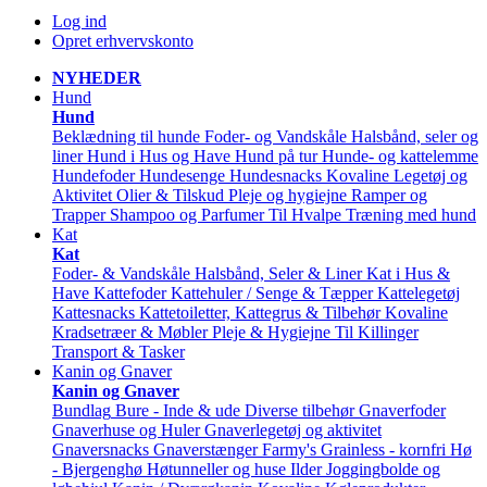
Log ind
Opret erhvervskonto
NYHEDER
Hund
Hund
Beklædning til hunde
Foder- og Vandskåle
Halsbånd, seler og
liner
Hund i Hus og Have
Hund på tur
Hunde- og kattelemme
Hundefoder
Hundesenge
Hundesnacks
Kovaline
Legetøj og
Aktivitet
Olier & Tilskud
Pleje og hygiejne
Ramper og
Trapper
Shampoo og Parfumer
Til Hvalpe
Træning med hund
Kat
Kat
Foder- & Vandskåle
Halsbånd, Seler & Liner
Kat i Hus &
Have
Kattefoder
Kattehuler / Senge & Tæpper
Kattelegetøj
Kattesnacks
Kattetoiletter, Kattegrus & Tilbehør
Kovaline
Kradsetræer & Møbler
Pleje & Hygiejne
Til Killinger
Transport & Tasker
Kanin og Gnaver
Kanin og Gnaver
Bundlag
Bure - Inde & ude
Diverse tilbehør
Gnaverfoder
Gnaverhuse og Huler
Gnaverlegetøj og aktivitet
Gnaversnacks
Gnaverstænger Farmy's
Grainless - kornfri
Hø
- Bjergenghø
Høtunneller og huse
Ilder
Joggingbolde og