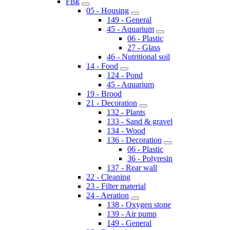
Fisk
05 - Housing
149 - General
45 - Aquarium
06 - Plastic
27 - Glass
46 - Nutritional soil
14 - Food
124 - Pond
45 - Aquarium
19 - Brood
21 - Decoration
132 - Plants
133 - Sand & gravel
134 - Wood
136 - Decoration
06 - Plastic
36 - Polyresin
137 - Rear wall
22 - Cleaning
23 - Filter material
24 - Aeration
138 - Oxygen stone
139 - Air pump
149 - General