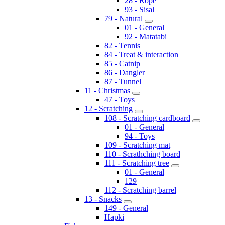
28 - Rope
93 - Sisal
79 - Natural
01 - General
92 - Matatabi
82 - Tennis
84 - Treat & interaction
85 - Catnip
86 - Dangler
87 - Tunnel
11 - Christmas
47 - Toys
12 - Scratching
108 - Scratching cardboard
01 - General
94 - Toys
109 - Scratching mat
110 - Scrathching board
111 - Scratching tree
01 - General
129
112 - Scratching barrel
13 - Snacks
149 - General
Hapki