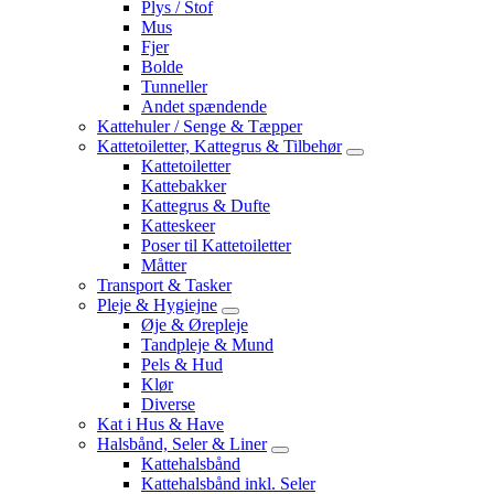
Plys / Stof
Mus
Fjer
Bolde
Tunneller
Andet spændende
Kattehuler / Senge & Tæpper
Kattetoiletter, Kattegrus & Tilbehør
Kattetoiletter
Kattebakker
Kattegrus & Dufte
Katteskeer
Poser til Kattetoiletter
Måtter
Transport & Tasker
Pleje & Hygiejne
Øje & Ørepleje
Tandpleje & Mund
Pels & Hud
Klør
Diverse
Kat i Hus & Have
Halsbånd, Seler & Liner
Kattehalsbånd
Kattehalsbånd inkl. Seler