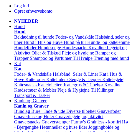
Log ind
Opret erhvervskonto
NYHEDER
Hund
Hund
Beklædning til hunde
Foder- og Vandskåle
Halsbånd, seler og
liner
Hund i Hus og Have
Hund på tur
Hunde- og kattelemme
Hundefoder
Hundesenge
Hundesnacks
Kovaline
Legetøj og
Aktivitet
Olier & Tilskud
Pleje og hygiejne
Ramper og
Trapper
Shampoo og Parfumer
Til Hvalpe
Træning med hund
Kat
Kat
Foder- & Vandskåle
Halsbånd, Seler & Liner
Kat i Hus &
Have
Kattefoder
Kattehuler / Senge & Tæpper
Kattelegetøj
Kattesnacks
Kattetoiletter, Kattegrus & Tilbehør
Kovaline
Kradsetræer & Møbler
Pleje & Hygiejne
Til Killinger
Transport & Tasker
Kanin og Gnaver
Kanin og Gnaver
Bundlag
Bure - Inde & ude
Diverse tilbehør
Gnaverfoder
Gnaverhuse og Huler
Gnaverlegetøj og aktivitet
Gnaversnacks
Gnaverstænger Farmy's
Grainless - kornfri
Hø
- Bjergenghø
Høtunneller og huse
Ilder
Joggingbolde og