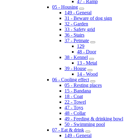
47 - Ramp
05 - Housing
149 - General
31 - Beware of dog sign
32 - Garden
33 - Safety grid
36 - Stairs
37 - Petmate
129
48 - Door
38 - Kennel
13 - Metal
39 - House
14 - Wood
06 - Cooling effect
05 - Resting places
15 - Bandana
18 - Coat
22 - Towel
47 - Toys
48 - Collar
49 - Feeding & drinking bowl
50 - Swimming pool
07 - Eat & drink
149 - General