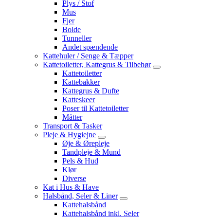
Plys / Stof
Mus
Fjer
Bolde
Tunneller
Andet spændende
Kattehuler / Senge & Tæpper
Kattetoiletter, Kattegrus & Tilbehør
Kattetoiletter
Kattebakker
Kattegrus & Dufte
Katteskeer
Poser til Kattetoiletter
Måtter
Transport & Tasker
Pleje & Hygiejne
Øje & Ørepleje
Tandpleje & Mund
Pels & Hud
Klør
Diverse
Kat i Hus & Have
Halsbånd, Seler & Liner
Kattehalsbånd
Kattehalsbånd inkl. Seler