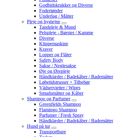
Godbidskrukker og Diverse
Fodertønder
Underlag / Måtter
Pleje og hygiejne
Tandpleje & Mund
Pelspleje - Børster / Kamme
Diverse
Klippemaskine
Kraver
Lopper og Flåter
Safety Body
Sakse / Neglesakse
Øje og Ørepleje
Håndklæder / Badekåber / Bademåtter
Løbetidstrusser + Tilbehør
Vådservietter / Wipes
Smudsmåtter og Kåber
Shampoo og Parfumer
Greenfields Shampoo
Flamingo Shampoo
Parfumer / Fresh Spray
Håndklæder / Badekåber / Bademåtter
Hund på tur
Transportbure