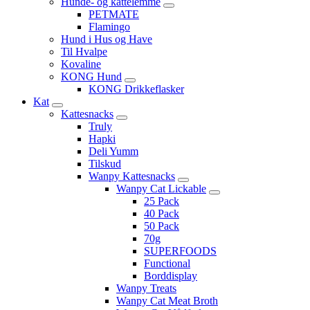
Hunde- og kattelemme
PETMATE
Flamingo
Hund i Hus og Have
Til Hvalpe
Kovaline
KONG Hund
KONG Drikkeflasker
Kat
Kattesnacks
Truly
Hapki
Deli Yumm
Tilskud
Wanpy Kattesnacks
Wanpy Cat Lickable
25 Pack
40 Pack
50 Pack
70g
SUPERFOODS
Functional
Borddisplay
Wanpy Treats
Wanpy Cat Meat Broth