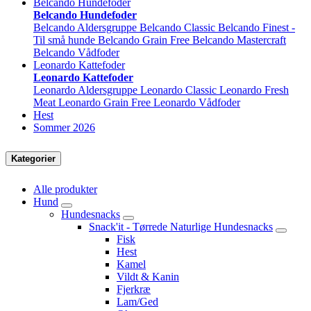
Belcando Hundefoder
Belcando Hundefoder
Belcando Aldersgruppe
Belcando Classic
Belcando Finest -
Til små hunde
Belcando Grain Free
Belcando Mastercraft
Belcando Vådfoder
Leonardo Kattefoder
Leonardo Kattefoder
Leonardo Aldersgruppe
Leonardo Classic
Leonardo Fresh
Meat
Leonardo Grain Free
Leonardo Vådfoder
Hest
Sommer 2026
Kategorier
Alle produkter
Hund
Hundesnacks
Snack'it - Tørrede Naturlige Hundesnacks
Fisk
Hest
Kamel
Vildt & Kanin
Fjerkræ
Lam/Ged