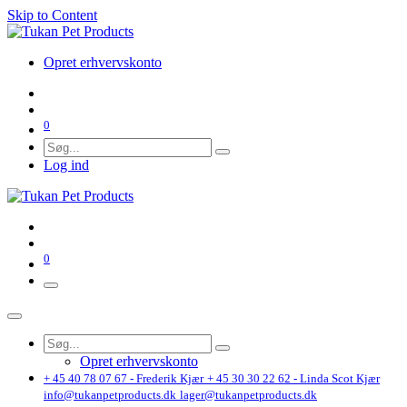
Skip to Content
Opret erhvervskonto
0
Log ind
0
Opret erhvervskonto
+ 45 40 78 07 67 - Frederik Kjær
+ 45 30 30 22 62 - Linda Scot Kjær
info@tukanpetproducts.dk
lager@tukanpetproducts.dk