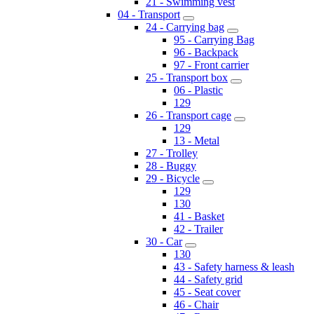
21 - Swimming vest
04 - Transport
24 - Carrying bag
95 - Carrying Bag
96 - Backpack
97 - Front carrier
25 - Transport box
06 - Plastic
129
26 - Transport cage
129
13 - Metal
27 - Trolley
28 - Buggy
29 - Bicycle
129
130
41 - Basket
42 - Trailer
30 - Car
130
43 - Safety harness & leash
44 - Safety grid
45 - Seat cover
46 - Chair