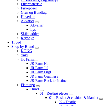
Filtermateriale
Fiskeposer
Grus og Bundlag
Havedam
Akvarier
Akvarier
Lys
Skildpadder
Krybdyr
Tilbud
Shop by Brand
KONG
Yaki
JR Farm
JR Farm Kat
JR Farm Jul
JR Farm Fugl
JR Farm Grainless
JR Farm Back to Instinct
Flamingo
Hund
01 - Resting places
01 - Basket & cushion & blanket
02 - Textile