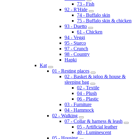
73 - Fish
92 - R'Hide
74 - Buffalo skin
75 - Buffalo skin & chicken
93 - Duetto
61 - Chicken
94 - Veggi
95 - Starco
97 - Crunch
98 - Country
Hapki
Kat
01 - Resting places
02 - Basket & igloo & house &
sleeping bag
02 - Textile
04 - Plush
06 - Plastic
03 - Furniture
04 - Hammock
02 - Walking
07 - Collar & harness & leash
05 - Artificial leather
40 - Luminescent
05 - Housing