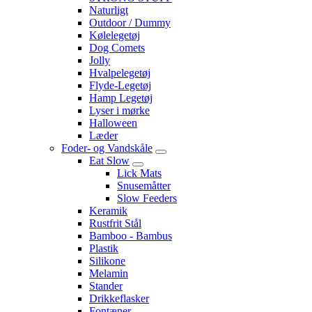
Naturligt
Outdoor / Dummy
Kølelegetøj
Dog Comets
Jolly
Hvalpelegetøj
Flyde-Legetøj
Hamp Legetøj
Lyser i mørke
Halloween
Læder
Foder- og Vandskåle
Eat Slow
Lick Mats
Snusemåtter
Slow Feeders
Keramik
Rustfrit Stål
Bamboo - Bambus
Plastik
Silikone
Melamin
Stander
Drikkeflasker
Fontæner