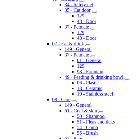
34 - Safety net
35 - Cat door
129
48 - Door
37 - Petmate
129
48 - Door
07 - Eat & drink
149 - General
37 - Petmate
01 - General
129
98 - Fountain
49 - Feeding & drinking bowl
06 - Plastic
18 - Ceramic
19 - Stainless steel
08 - Care
149 - General
61 - Coat & skin
50 - Shampoo
51 - Fleas and ticks
54 - Comb
55 - Brush
62 - Paw