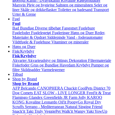
løbehjul
Kanin / Dværgkanin
Kovaline
Køleprodukter
Marsvin
Pleje og hygiejne
Saltsten og mineralsten
Seler og
liner
Skåle og drikkeflasker
Toiletter og badesand
Transport
Urter & Grene
Fugl
Fugl
Bad
Bundlag
Diverse tilbehør
Fangstnet
Fuglebure
Fuglefoder
Fuglelegetøj
Fugleringe
Høns og Duer
Reder,
Materialer & Opdræt
Siddepinde
Vand - foderautomater
Vildtfugle & Fuglehuse
Vitaminer og mineraler
Høns og Duer
Fisk/Krybdyr
Fisk/Krybdyr
Akvarier
Akvarieudstyr og fittings
Dekoration
Filtermateriale
Fiskefoder
Grus og Bundlag
Havedam
Krybdyr
Pumper og
filtre
Skildpadder
Varmelegemer
Tilbud
Shop by Brand
Shop by Brand
AFP
Belcando
CANOPHERA
Chuckit
CoolPets
District 70
Dog Comets
EAT SLOW - LIVE LONGER
Feed'it & Treat
Flamingo
Glandex
Greenfields
JR Farm
Jolly
KAROO
KONG
Kovaline
Leonardo
Oil'it
PoopyGo
Royal Dry
Scruffs
Serrano - Mediterranean Natural
Singing Friend
Snack'it
Taki
Truly
VeggiePet
Walk'it
Wanpy
Yaki
YowUp