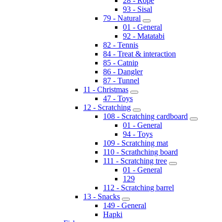
28 - Rope
93 - Sisal
79 - Natural
01 - General
92 - Matatabi
82 - Tennis
84 - Treat & interaction
85 - Catnip
86 - Dangler
87 - Tunnel
11 - Christmas
47 - Toys
12 - Scratching
108 - Scratching cardboard
01 - General
94 - Toys
109 - Scratching mat
110 - Scrathching board
111 - Scratching tree
01 - General
129
112 - Scratching barrel
13 - Snacks
149 - General
Hapki