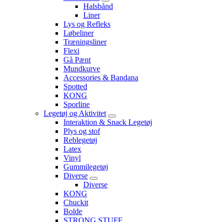
Halsbånd
Liner
Lys og Refleks
Løbeliner
Træningsliner
Flexi
Gå Pænt
Mundkurve
Accessories & Bandana
Spotted
KONG
Sporline
Legetøj og Aktivitet
Interaktion & Snack Legetøj
Plys og stof
Reblegetøj
Latex
Vinyl
Gummilegetøj
Diverse
Diverse
KONG
Chuckit
Bolde
STRONG STUFF