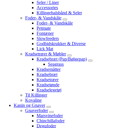
Seler / Liner
Accessories
Killingehalsbånd & Seler
Foder- & Vandskåle
Foder- & Vandskåle
Petmate
Fontæner
Slowfeeders
Godbidskrukker & Diverse
Lick Mat
Kradsetræer & Møbler
Kradsebræt (Pap/Bølgepap)
Seagrass
Kradsemåtter
Kradsebræt
Kradsetræer
Kradsetønde
Kradselegetøj
Til Killinger
Kovaline
Kanin og Gnaver
Gnaverfoder
Marsvinefoder
Chinchillafoder
Degufoder