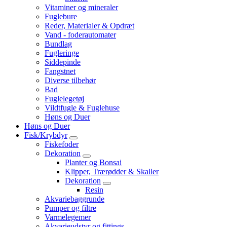
Vitaminer og mineraler
Fuglebure
Reder, Materialer & Opdræt
Vand - foderautomater
Bundlag
Fugleringe
Siddepinde
Fangstnet
Diverse tilbehør
Bad
Fuglelegetøj
Vildtfugle & Fuglehuse
Høns og Duer
Høns og Duer
Fisk/Krybdyr
Fiskefoder
Dekoration
Planter og Bonsai
Klipper, Trærødder & Skaller
Dekoration
Resin
Akvariebaggrunde
Pumper og filtre
Varmelegemer
Akvarieudstyr og fittings