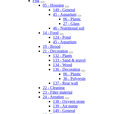
Fisk
05 - Housing
149 - General
45 - Aquarium
06 - Plastic
27 - Glass
46 - Nutritional soil
14 - Food
124 - Pond
45 - Aquarium
19 - Brood
21 - Decoration
132 - Plants
133 - Sand & gravel
134 - Wood
136 - Decoration
06 - Plastic
36 - Polyresin
137 - Rear wall
22 - Cleaning
23 - Filter material
24 - Aeration
138 - Oxygen stone
139 - Air pump
149 - General