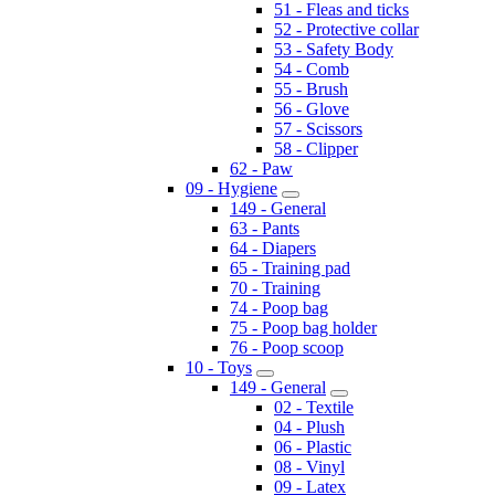
51 - Fleas and ticks
52 - Protective collar
53 - Safety Body
54 - Comb
55 - Brush
56 - Glove
57 - Scissors
58 - Clipper
62 - Paw
09 - Hygiene
149 - General
63 - Pants
64 - Diapers
65 - Training pad
70 - Training
74 - Poop bag
75 - Poop bag holder
76 - Poop scoop
10 - Toys
149 - General
02 - Textile
04 - Plush
06 - Plastic
08 - Vinyl
09 - Latex