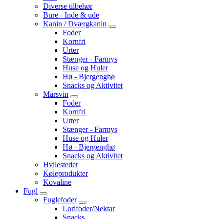
Diverse tilbehør
Bure - Inde & ude
Kanin / Dværgkanin
Foder
Kornfri
Urter
Stænger - Farmys
Huse og Huler
Hø - Bjergenghø
Snacks og Aktivitet
Marsvin
Foder
Kornfri
Urter
Stænger - Farmys
Huse og Huler
Hø - Bjergenghø
Snacks og Aktivitet
Hvilesteder
Køleprodukter
Kovaline
Fugl
Fuglefoder
Lorifoder/Nektar
Snacks