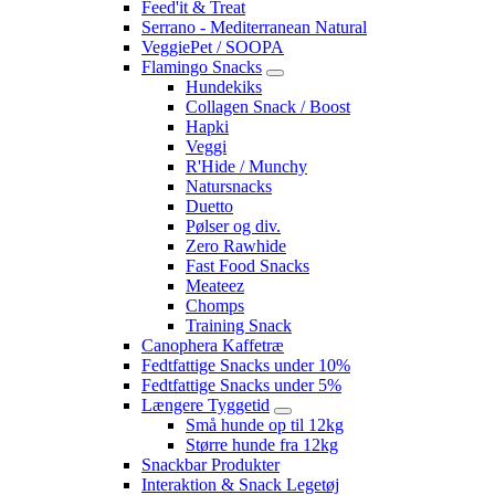
Feed'it & Treat
Serrano - Mediterranean Natural
VeggiePet / SOOPA
Flamingo Snacks
Hundekiks
Collagen Snack / Boost
Hapki
Veggi
R'Hide / Munchy
Natursnacks
Duetto
Pølser og div.
Zero Rawhide
Fast Food Snacks
Meateez
Chomps
Training Snack
Canophera Kaffetræ
Fedtfattige Snacks under 10%
Fedtfattige Snacks under 5%
Længere Tyggetid
Små hunde op til 12kg
Større hunde fra 12kg
Snackbar Produkter
Interaktion & Snack Legetøj