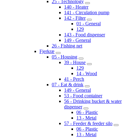
25 - Technology
140 - Heater
141 - Circulation pump
142 - Filter
01 - General
129
143 - Food dispenser
149 - General
26 - Fishing net
Fjerkræ
05 - Housing
39 - House
129
14 - Wood
41 - Perch
07 - Eat & drink
149 - General
53 - Food container
56 - Drinking bucket & water
dispenser
06 - Plastic
13 - Metal
57 - Feeder & feeder silo
06 - Plastic
13 - Metal