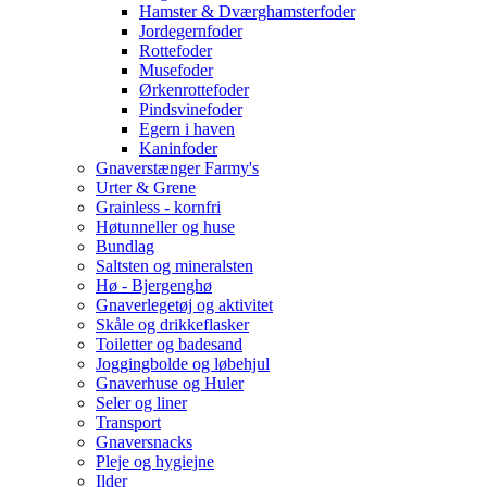
Hamster & Dværghamsterfoder
Jordegernfoder
Rottefoder
Musefoder
Ørkenrottefoder
Pindsvinefoder
Egern i haven
Kaninfoder
Gnaverstænger Farmy's
Urter & Grene
Grainless - kornfri
Høtunneller og huse
Bundlag
Saltsten og mineralsten
Hø - Bjergenghø
Gnaverlegetøj og aktivitet
Skåle og drikkeflasker
Toiletter og badesand
Joggingbolde og løbehjul
Gnaverhuse og Huler
Seler og liner
Transport
Gnaversnacks
Pleje og hygiejne
Ilder