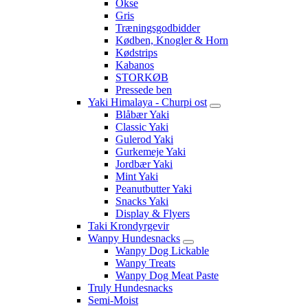
Okse
Gris
Træningsgodbidder
Kødben, Knogler & Horn
Kødstrips
Kabanos
STORKØB
Pressede ben
Yaki Himalaya - Churpi ost
Blåbær Yaki
Classic Yaki
Gulerod Yaki
Gurkemeje Yaki
Jordbær Yaki
Mint Yaki
Peanutbutter Yaki
Snacks Yaki
Display & Flyers
Taki Krondyrgevir
Wanpy Hundesnacks
Wanpy Dog Lickable
Wanpy Treats
Wanpy Dog Meat Paste
Truly Hundesnacks
Semi-Moist