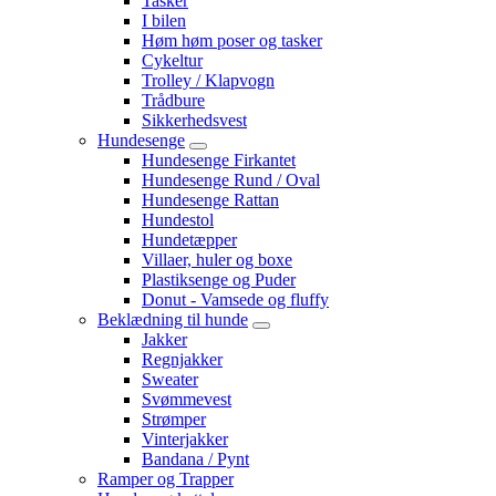
Tasker
I bilen
Høm høm poser og tasker
Cykeltur
Trolley / Klapvogn
Trådbure
Sikkerhedsvest
Hundesenge
Hundesenge Firkantet
Hundesenge Rund / Oval
Hundesenge Rattan
Hundestol
Hundetæpper
Villaer, huler og boxe
Plastiksenge og Puder
Donut - Vamsede og fluffy
Beklædning til hunde
Jakker
Regnjakker
Sweater
Svømmevest
Strømper
Vinterjakker
Bandana / Pynt
Ramper og Trapper