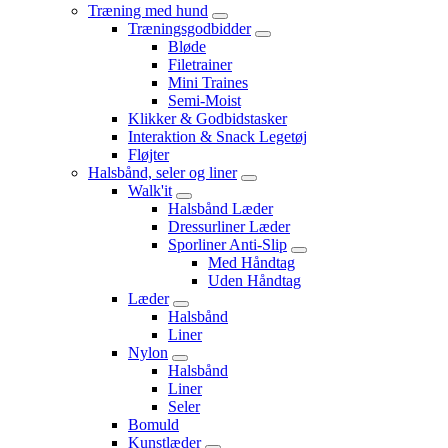
Træning med hund
Træningsgodbidder
Bløde
Filetrainer
Mini Traines
Semi-Moist
Klikker & Godbidstasker
Interaktion & Snack Legetøj
Fløjter
Halsbånd, seler og liner
Walk'it
Halsbånd Læder
Dressurliner Læder
Sporliner Anti-Slip
Med Håndtag
Uden Håndtag
Læder
Halsbånd
Liner
Nylon
Halsbånd
Liner
Seler
Bomuld
Kunstlæder