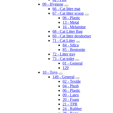
09 - Hygiene
66 - Cat litter mat
67 - Cat litter scoop
06 - Plastic
13 - Metal
16 - Melamine
68 - Cat Litter Bag
69 - Cat litter deodoriser
71 - Cat Litter
84 - Silica
85 - Bentonite
72 - Litter tray
73 - Cat toilet
01 - General
129
10 - Toys
149 - General
02 - Textile
04 - Plush
06 - Plastic
09 - Latex
20 - Foam
21 - TPR
24 - Rubber