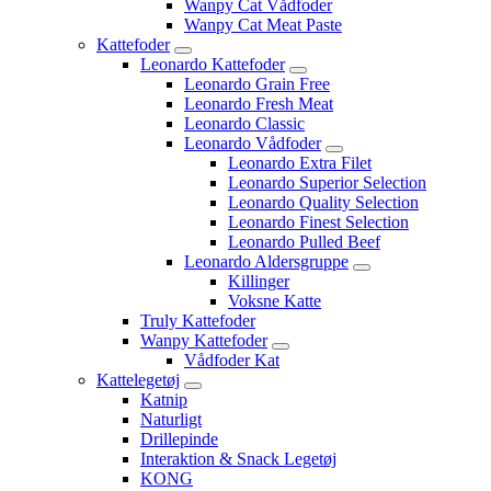
Wanpy Cat Vådfoder
Wanpy Cat Meat Paste
Kattefoder
Leonardo Kattefoder
Leonardo Grain Free
Leonardo Fresh Meat
Leonardo Classic
Leonardo Vådfoder
Leonardo Extra Filet
Leonardo Superior Selection
Leonardo Quality Selection
Leonardo Finest Selection
Leonardo Pulled Beef
Leonardo Aldersgruppe
Killinger
Voksne Katte
Truly Kattefoder
Wanpy Kattefoder
Vådfoder Kat
Kattelegetøj
Katnip
Naturligt
Drillepinde
Interaktion & Snack Legetøj
KONG