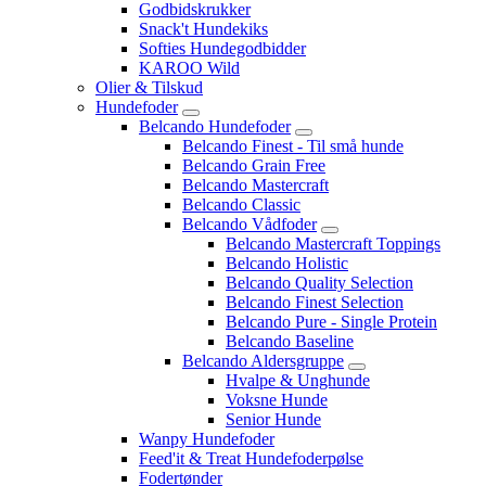
Godbidskrukker
Snack't Hundekiks
Softies Hundegodbidder
KAROO Wild
Olier & Tilskud
Hundefoder
Belcando Hundefoder
Belcando Finest - Til små hunde
Belcando Grain Free
Belcando Mastercraft
Belcando Classic
Belcando Vådfoder
Belcando Mastercraft Toppings
Belcando Holistic
Belcando Quality Selection
Belcando Finest Selection
Belcando Pure - Single Protein
Belcando Baseline
Belcando Aldersgruppe
Hvalpe & Unghunde
Voksne Hunde
Senior Hunde
Wanpy Hundefoder
Feed'it & Treat Hundefoderpølse
Fodertønder