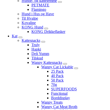
Hunde- og kattelemme
PETMATE
Flamingo
Hund i Hus og Have
Til Hvalpe
Kovaline
KONG Hund
KONG Drikkeflasker
Kat
Kattesnacks
Truly
Hapki
Deli Yumm
Tilskud
Wanpy Kattesnacks
Wanpy Cat Lickable
25 Pack
40 Pack
50 Pack
70g
SUPERFOODS
Functional
Borddisplay
Wanpy Treats
Wanpy Cat Meat Broth