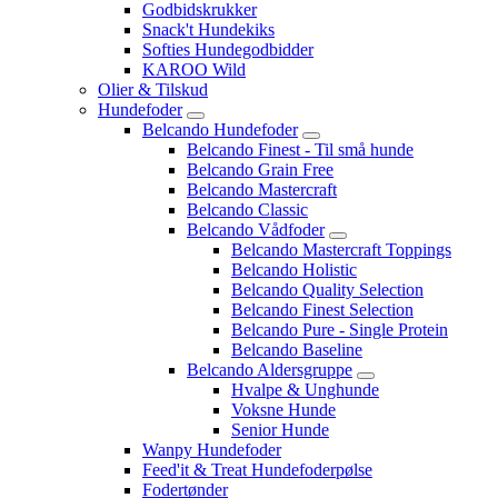
Godbidskrukker
Snack't Hundekiks
Softies Hundegodbidder
KAROO Wild
Olier & Tilskud
Hundefoder
Belcando Hundefoder
Belcando Finest - Til små hunde
Belcando Grain Free
Belcando Mastercraft
Belcando Classic
Belcando Vådfoder
Belcando Mastercraft Toppings
Belcando Holistic
Belcando Quality Selection
Belcando Finest Selection
Belcando Pure - Single Protein
Belcando Baseline
Belcando Aldersgruppe
Hvalpe & Unghunde
Voksne Hunde
Senior Hunde
Wanpy Hundefoder
Feed'it & Treat Hundefoderpølse
Fodertønder