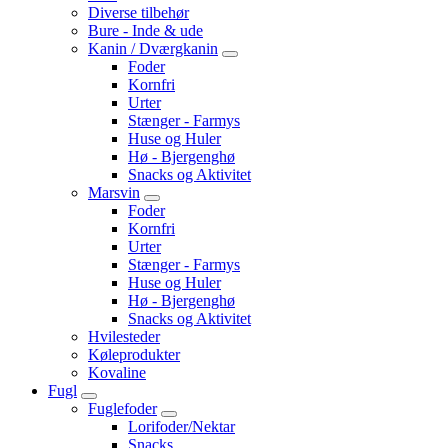
Diverse tilbehør
Bure - Inde & ude
Kanin / Dværgkanin
Foder
Kornfri
Urter
Stænger - Farmys
Huse og Huler
Hø - Bjergenghø
Snacks og Aktivitet
Marsvin
Foder
Kornfri
Urter
Stænger - Farmys
Huse og Huler
Hø - Bjergenghø
Snacks og Aktivitet
Hvilesteder
Køleprodukter
Kovaline
Fugl
Fuglefoder
Lorifoder/Nektar
Snacks