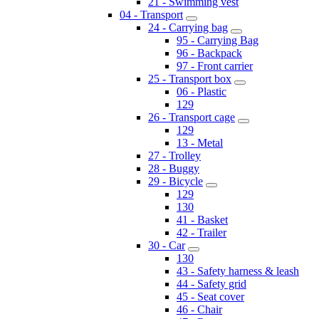
21 - Swimming vest
04 - Transport
24 - Carrying bag
95 - Carrying Bag
96 - Backpack
97 - Front carrier
25 - Transport box
06 - Plastic
129
26 - Transport cage
129
13 - Metal
27 - Trolley
28 - Buggy
29 - Bicycle
129
130
41 - Basket
42 - Trailer
30 - Car
130
43 - Safety harness & leash
44 - Safety grid
45 - Seat cover
46 - Chair