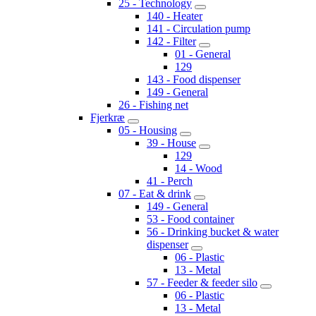
25 - Technology
140 - Heater
141 - Circulation pump
142 - Filter
01 - General
129
143 - Food dispenser
149 - General
26 - Fishing net
Fjerkræ
05 - Housing
39 - House
129
14 - Wood
41 - Perch
07 - Eat & drink
149 - General
53 - Food container
56 - Drinking bucket & water
dispenser
06 - Plastic
13 - Metal
57 - Feeder & feeder silo
06 - Plastic
13 - Metal