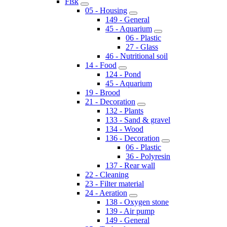
Fisk
05 - Housing
149 - General
45 - Aquarium
06 - Plastic
27 - Glass
46 - Nutritional soil
14 - Food
124 - Pond
45 - Aquarium
19 - Brood
21 - Decoration
132 - Plants
133 - Sand & gravel
134 - Wood
136 - Decoration
06 - Plastic
36 - Polyresin
137 - Rear wall
22 - Cleaning
23 - Filter material
24 - Aeration
138 - Oxygen stone
139 - Air pump
149 - General