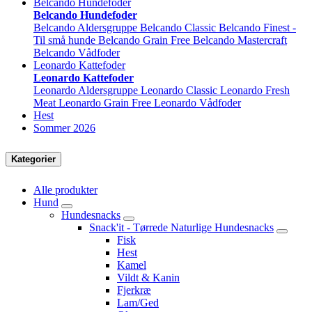
Belcando Hundefoder
Belcando Hundefoder
Belcando Aldersgruppe
Belcando Classic
Belcando Finest -
Til små hunde
Belcando Grain Free
Belcando Mastercraft
Belcando Vådfoder
Leonardo Kattefoder
Leonardo Kattefoder
Leonardo Aldersgruppe
Leonardo Classic
Leonardo Fresh
Meat
Leonardo Grain Free
Leonardo Vådfoder
Hest
Sommer 2026
Kategorier
Alle produkter
Hund
Hundesnacks
Snack'it - Tørrede Naturlige Hundesnacks
Fisk
Hest
Kamel
Vildt & Kanin
Fjerkræ
Lam/Ged