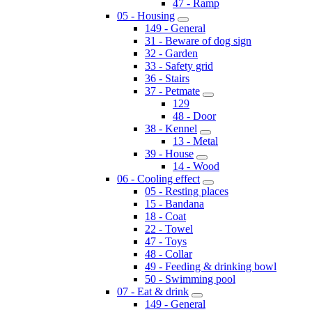
47 - Ramp
05 - Housing
149 - General
31 - Beware of dog sign
32 - Garden
33 - Safety grid
36 - Stairs
37 - Petmate
129
48 - Door
38 - Kennel
13 - Metal
39 - House
14 - Wood
06 - Cooling effect
05 - Resting places
15 - Bandana
18 - Coat
22 - Towel
47 - Toys
48 - Collar
49 - Feeding & drinking bowl
50 - Swimming pool
07 - Eat & drink
149 - General