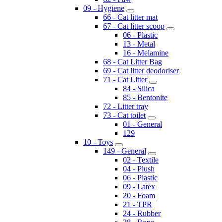
09 - Hygiene
66 - Cat litter mat
67 - Cat litter scoop
06 - Plastic
13 - Metal
16 - Melamine
68 - Cat Litter Bag
69 - Cat litter deodoriser
71 - Cat Litter
84 - Silica
85 - Bentonite
72 - Litter tray
73 - Cat toilet
01 - General
129
10 - Toys
149 - General
02 - Textile
04 - Plush
06 - Plastic
09 - Latex
20 - Foam
21 - TPR
24 - Rubber