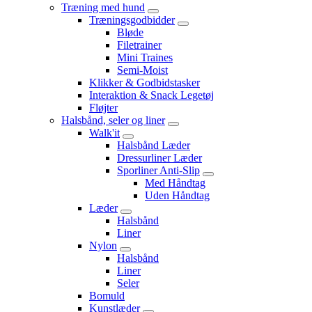
Træning med hund
Træningsgodbidder
Bløde
Filetrainer
Mini Traines
Semi-Moist
Klikker & Godbidstasker
Interaktion & Snack Legetøj
Fløjter
Halsbånd, seler og liner
Walk'it
Halsbånd Læder
Dressurliner Læder
Sporliner Anti-Slip
Med Håndtag
Uden Håndtag
Læder
Halsbånd
Liner
Nylon
Halsbånd
Liner
Seler
Bomuld
Kunstlæder