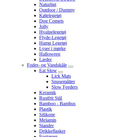
Naturligt
Outdoor / Dummy
Kølelegetøj
Dog Comets
Jolly
Hvalpelegetøj
Flyde-Legetøj
Hamp Legetøj
Lyser i mørke
Halloween
Læder
Foder- og Vandskåle
Eat Slow
Lick Mats
Snusemåtter
Slow Feeders
Keramik
Rustfrit Stål
Bamboo - Bambus
Plastik
Silikone
Melamin
Stander
Drikkeflasker
Fontæner