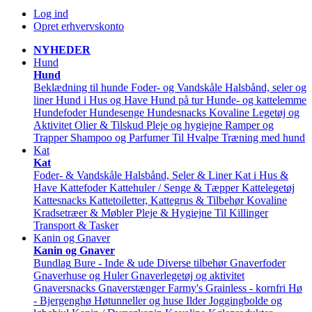
Log ind
Opret erhvervskonto
NYHEDER
Hund
Hund
Beklædning til hunde
Foder- og Vandskåle
Halsbånd, seler og
liner
Hund i Hus og Have
Hund på tur
Hunde- og kattelemme
Hundefoder
Hundesenge
Hundesnacks
Kovaline
Legetøj og
Aktivitet
Olier & Tilskud
Pleje og hygiejne
Ramper og
Trapper
Shampoo og Parfumer
Til Hvalpe
Træning med hund
Kat
Kat
Foder- & Vandskåle
Halsbånd, Seler & Liner
Kat i Hus &
Have
Kattefoder
Kattehuler / Senge & Tæpper
Kattelegetøj
Kattesnacks
Kattetoiletter, Kattegrus & Tilbehør
Kovaline
Kradsetræer & Møbler
Pleje & Hygiejne
Til Killinger
Transport & Tasker
Kanin og Gnaver
Kanin og Gnaver
Bundlag
Bure - Inde & ude
Diverse tilbehør
Gnaverfoder
Gnaverhuse og Huler
Gnaverlegetøj og aktivitet
Gnaversnacks
Gnaverstænger Farmy's
Grainless - kornfri
Hø
- Bjergenghø
Høtunneller og huse
Ilder
Joggingbolde og