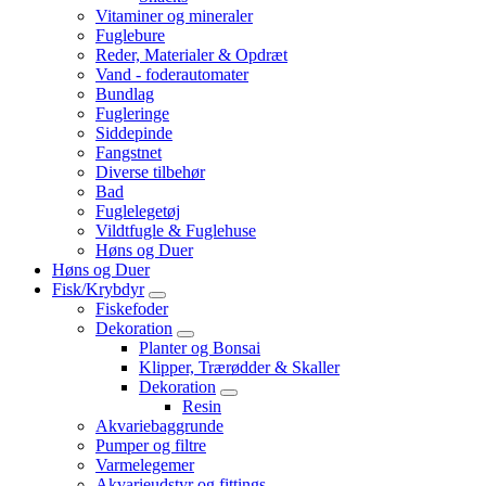
Vitaminer og mineraler
Fuglebure
Reder, Materialer & Opdræt
Vand - foderautomater
Bundlag
Fugleringe
Siddepinde
Fangstnet
Diverse tilbehør
Bad
Fuglelegetøj
Vildtfugle & Fuglehuse
Høns og Duer
Høns og Duer
Fisk/Krybdyr
Fiskefoder
Dekoration
Planter og Bonsai
Klipper, Trærødder & Skaller
Dekoration
Resin
Akvariebaggrunde
Pumper og filtre
Varmelegemer
Akvarieudstyr og fittings