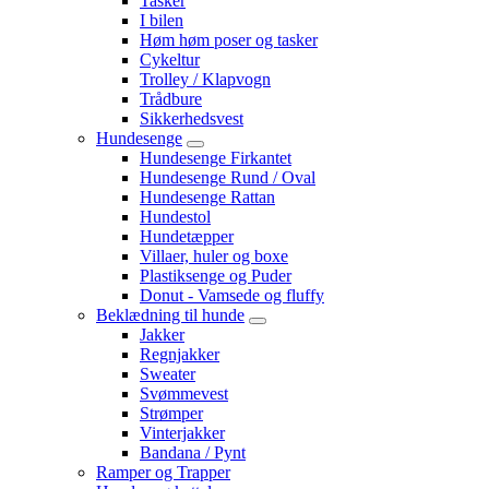
Tasker
I bilen
Høm høm poser og tasker
Cykeltur
Trolley / Klapvogn
Trådbure
Sikkerhedsvest
Hundesenge
Hundesenge Firkantet
Hundesenge Rund / Oval
Hundesenge Rattan
Hundestol
Hundetæpper
Villaer, huler og boxe
Plastiksenge og Puder
Donut - Vamsede og fluffy
Beklædning til hunde
Jakker
Regnjakker
Sweater
Svømmevest
Strømper
Vinterjakker
Bandana / Pynt
Ramper og Trapper