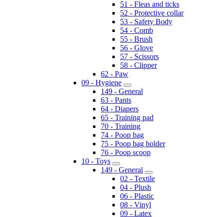
51 - Fleas and ticks
52 - Protective collar
53 - Safety Body
54 - Comb
55 - Brush
56 - Glove
57 - Scissors
58 - Clipper
62 - Paw
09 - Hygiene
149 - General
63 - Pants
64 - Diapers
65 - Training pad
70 - Training
74 - Poop bag
75 - Poop bag holder
76 - Poop scoop
10 - Toys
149 - General
02 - Textile
04 - Plush
06 - Plastic
08 - Vinyl
09 - Latex