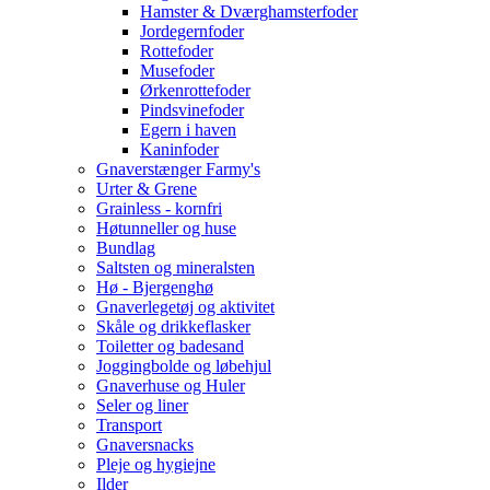
Hamster & Dværghamsterfoder
Jordegernfoder
Rottefoder
Musefoder
Ørkenrottefoder
Pindsvinefoder
Egern i haven
Kaninfoder
Gnaverstænger Farmy's
Urter & Grene
Grainless - kornfri
Høtunneller og huse
Bundlag
Saltsten og mineralsten
Hø - Bjergenghø
Gnaverlegetøj og aktivitet
Skåle og drikkeflasker
Toiletter og badesand
Joggingbolde og løbehjul
Gnaverhuse og Huler
Seler og liner
Transport
Gnaversnacks
Pleje og hygiejne
Ilder