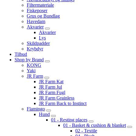
Filtermateriale
Fiskeposer
Grus og Bundlag
Havedam
Akvarier
Akvarier
Lys
Skildpadder
Krybdyr
Tilbud
Shop by Brand
KONG
Yaki
JR Farm
JR Farm Kat
JR Farm Jul
JR Farm Fugl
JR Farm Grainless
JR Farm Back to Instinct
Flamingo
Hund
01 - Resting places
01 - Basket & cushion & blanket
02 - Textile