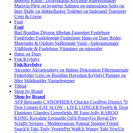
løbehjul
Kanin / Dværgkanin
Kovaline
Køleprodukter
Marsvin
Pleje og hygiejne
Saltsten og mineralsten
Seler og
liner
Skåle og drikkeflasker
Toiletter og badesand
Transport
Urter & Grene
Fugl
Fugl
Bad
Bundlag
Diverse tilbehør
Fangstnet
Fuglebure
Fuglefoder
Fuglelegetøj
Fugleringe
Høns og Duer
Reder,
Materialer & Opdræt
Siddepinde
Vand - foderautomater
Vildtfugle & Fuglehuse
Vitaminer og mineraler
Høns og Duer
Fisk/Krybdyr
Fisk/Krybdyr
Akvarier
Akvarieudstyr og fittings
Dekoration
Filtermateriale
Fiskefoder
Grus og Bundlag
Havedam
Krybdyr
Pumper og
filtre
Skildpadder
Varmelegemer
Tilbud
Shop by Brand
Shop by Brand
AFP
Belcando
CANOPHERA
Chuckit
CoolPets
District 70
Dog Comets
EAT SLOW - LIVE LONGER
Feed'it & Treat
Flamingo
Glandex
Greenfields
JR Farm
Jolly
KAROO
KONG
Kovaline
Leonardo
Oil'it
PoopyGo
Royal Dry
Scruffs
Serrano - Mediterranean Natural
Singing Friend
Snack'it
Taki
Truly
VeggiePet
Walk'it
Wanpy
Yaki
YowUp