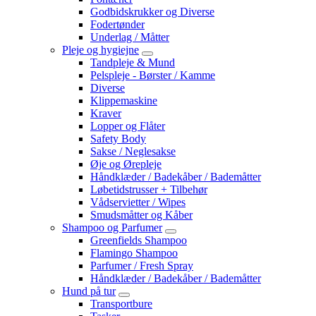
Godbidskrukker og Diverse
Fodertønder
Underlag / Måtter
Pleje og hygiejne
Tandpleje & Mund
Pelspleje - Børster / Kamme
Diverse
Klippemaskine
Kraver
Lopper og Flåter
Safety Body
Sakse / Neglesakse
Øje og Ørepleje
Håndklæder / Badekåber / Bademåtter
Løbetidstrusser + Tilbehør
Vådservietter / Wipes
Smudsmåtter og Kåber
Shampoo og Parfumer
Greenfields Shampoo
Flamingo Shampoo
Parfumer / Fresh Spray
Håndklæder / Badekåber / Bademåtter
Hund på tur
Transportbure