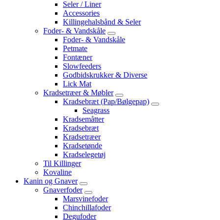
Seler / Liner
Accessories
Killingehalsbånd & Seler
Foder- & Vandskåle
Foder- & Vandskåle
Petmate
Fontæner
Slowfeeders
Godbidskrukker & Diverse
Lick Mat
Kradsetræer & Møbler
Kradsebræt (Pap/Bølgepap)
Seagrass
Kradsemåtter
Kradsebræt
Kradsetræer
Kradsetønde
Kradselegetøj
Til Killinger
Kovaline
Kanin og Gnaver
Gnaverfoder
Marsvinefoder
Chinchillafoder
Degufoder