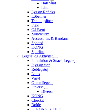
Halsbånd
Liner
Lys og Refleks
Løbeliner
Træningsliner
Flexi
Gå Pænt
Mundkurve
Accessories & Bandana
Spotted
KONG
Sporline
Legetøj og Aktivitet
Interaktion & Snack Legetøj
Plys og stof
Reblegetøj
Latex
Vinyl
Gummilegetøj
Diverse
Diverse
KONG
Chuckit
Bolde
STRONG STUFF