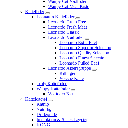
Wanpy Cat Vådfoder
Wanpy Cat Meat Paste
Kattefoder
Leonardo Kattefoder
Leonardo Grain Free
Leonardo Fresh Meat
Leonardo Classic
Leonardo Vådfoder
Leonardo Extra Filet
Leonardo Superior Selection
Leonardo Quality Selection
Leonardo Finest Selection
Leonardo Pulled Beef
Leonardo Aldersgruppe
Killinger
Voksne Katte
Truly Kattefoder
Wanpy Kattefoder
Vådfoder Kat
Kattelegetøj
Katnip
Naturligt
Drillepinde
Interaktion & Snack Legetøj
KONG