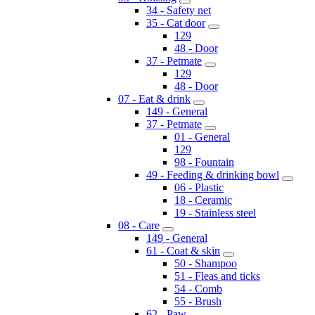
34 - Safety net
35 - Cat door
129
48 - Door
37 - Petmate
129
48 - Door
07 - Eat & drink
149 - General
37 - Petmate
01 - General
129
98 - Fountain
49 - Feeding & drinking bowl
06 - Plastic
18 - Ceramic
19 - Stainless steel
08 - Care
149 - General
61 - Coat & skin
50 - Shampoo
51 - Fleas and ticks
54 - Comb
55 - Brush
62 - Paw