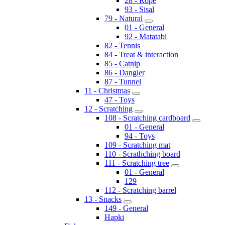
28 - Rope
93 - Sisal
79 - Natural
01 - General
92 - Matatabi
82 - Tennis
84 - Treat & interaction
85 - Catnip
86 - Dangler
87 - Tunnel
11 - Christmas
47 - Toys
12 - Scratching
108 - Scratching cardboard
01 - General
94 - Toys
109 - Scratching mat
110 - Scrathching board
111 - Scratching tree
01 - General
129
112 - Scratching barrel
13 - Snacks
149 - General
Hapki