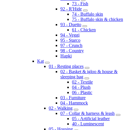
73 - Fish
92 - R'Hide
74 - Buffalo skin
75 - Buffalo skin & chicken
93 - Duetto
61 - Chicken
94 - Veggi
95 - Starco
97 - Crunch
98 - Country
Hapki
Kat
01 - Resting places
02 - Basket & igloo & house &
sleeping bag
02 - Textile
04 - Plush
06 - Plastic
03 - Furniture
04 - Hammock
02 - Walking
07 - Collar & harness & leash
05 - Artificial leather
40 - Luminescent
05 - Housing