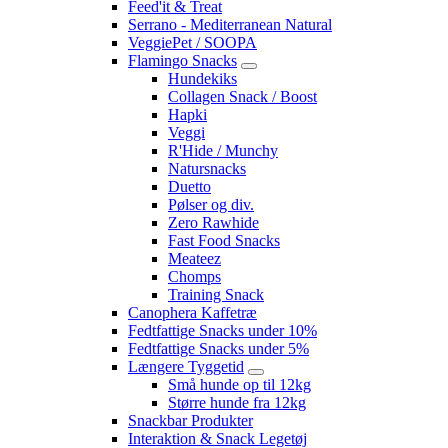
Feed'it & Treat
Serrano - Mediterranean Natural
VeggiePet / SOOPA
Flamingo Snacks
Hundekiks
Collagen Snack / Boost
Hapki
Veggi
R'Hide / Munchy
Natursnacks
Duetto
Pølser og div.
Zero Rawhide
Fast Food Snacks
Meateez
Chomps
Training Snack
Canophera Kaffetræ
Fedtfattige Snacks under 10%
Fedtfattige Snacks under 5%
Længere Tyggetid
Små hunde op til 12kg
Større hunde fra 12kg
Snackbar Produkter
Interaktion & Snack Legetøj