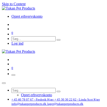
Skip to Content
Opret erhvervskonto
0
Log ind
0
Opret erhvervskonto
+ 45 40 78 07 67 - Frederik Kjær
+ 45 30 30 22 62 - Linda Scot Kjær
info@tukanpetproducts.dk
lager@tukanpetproducts.dk