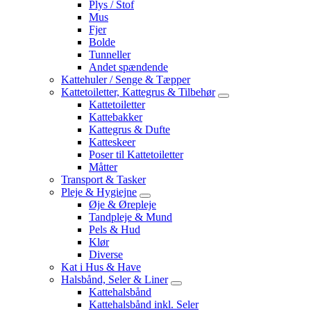
Plys / Stof
Mus
Fjer
Bolde
Tunneller
Andet spændende
Kattehuler / Senge & Tæpper
Kattetoiletter, Kattegrus & Tilbehør
Kattetoiletter
Kattebakker
Kattegrus & Dufte
Katteskeer
Poser til Kattetoiletter
Måtter
Transport & Tasker
Pleje & Hygiejne
Øje & Ørepleje
Tandpleje & Mund
Pels & Hud
Klør
Diverse
Kat i Hus & Have
Halsbånd, Seler & Liner
Kattehalsbånd
Kattehalsbånd inkl. Seler