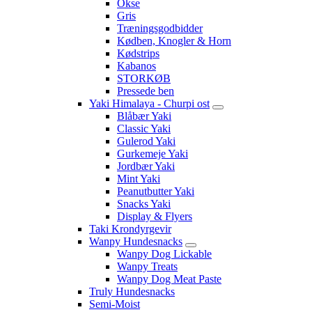
Okse
Gris
Træningsgodbidder
Kødben, Knogler & Horn
Kødstrips
Kabanos
STORKØB
Pressede ben
Yaki Himalaya - Churpi ost
Blåbær Yaki
Classic Yaki
Gulerod Yaki
Gurkemeje Yaki
Jordbær Yaki
Mint Yaki
Peanutbutter Yaki
Snacks Yaki
Display & Flyers
Taki Krondyrgevir
Wanpy Hundesnacks
Wanpy Dog Lickable
Wanpy Treats
Wanpy Dog Meat Paste
Truly Hundesnacks
Semi-Moist