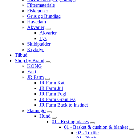
Filtermateriale
Fiskeposer
Grus og Bundlag
Havedam
Akvarier
Akvarier
Lys
Skildpadder
Krybdyr
Tilbud
Shop by Brand
KONG
Yaki
JR Farm
JR Farm Kat
JR Farm Jul
JR Farm Fugl
JR Farm Grainless
JR Farm Back to Instinct
Flamingo
Hund
01 - Resting places
01 - Basket & cushion & blanket
02 - Textile