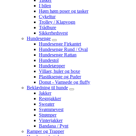
Tasker
I bilen
Høm høm poser og tasker
Cykeltur
Trolley / Klapvogn
Trådbure
Sikkerhedsvest
Hundesenge
Hundesenge Firkantet
Hundesenge Rund / Oval
Hundesenge Rattan
Hundestol
Hundetæpper
Villaer, huler og boxe
Plastiksenge og Puder
Donut - Vamsede og fluffy
Beklædning til hunde
Jakker
Regnjakker
Sweater
Svømmevest
Strømper
Vinterjakker
Bandana / Pynt
Ramper og Trapper