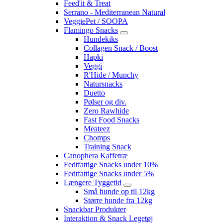
Feed'it & Treat
Serrano - Mediterranean Natural
VeggiePet / SOOPA
Flamingo Snacks
Hundekiks
Collagen Snack / Boost
Hapki
Veggi
R'Hide / Munchy
Natursnacks
Duetto
Pølser og div.
Zero Rawhide
Fast Food Snacks
Meateez
Chomps
Training Snack
Canophera Kaffetræ
Fedtfattige Snacks under 10%
Fedtfattige Snacks under 5%
Længere Tyggetid
Små hunde op til 12kg
Større hunde fra 12kg
Snackbar Produkter
Interaktion & Snack Legetøj