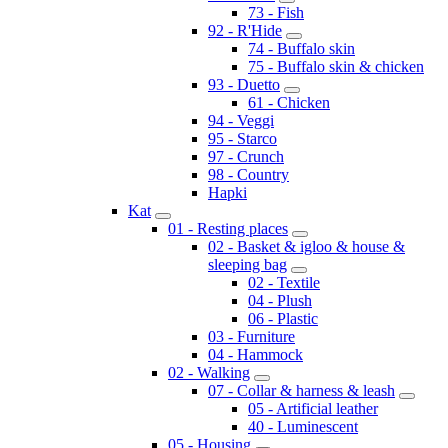
73 - Fish
92 - R'Hide
74 - Buffalo skin
75 - Buffalo skin & chicken
93 - Duetto
61 - Chicken
94 - Veggi
95 - Starco
97 - Crunch
98 - Country
Hapki
Kat
01 - Resting places
02 - Basket & igloo & house &
sleeping bag
02 - Textile
04 - Plush
06 - Plastic
03 - Furniture
04 - Hammock
02 - Walking
07 - Collar & harness & leash
05 - Artificial leather
40 - Luminescent
05 - Housing