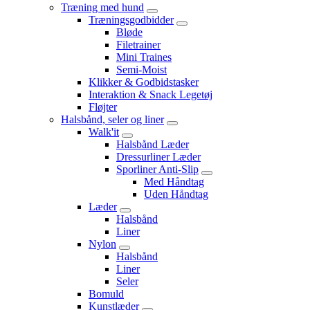
Træning med hund
Træningsgodbidder
Bløde
Filetrainer
Mini Traines
Semi-Moist
Klikker & Godbidstasker
Interaktion & Snack Legetøj
Fløjter
Halsbånd, seler og liner
Walk'it
Halsbånd Læder
Dressurliner Læder
Sporliner Anti-Slip
Med Håndtag
Uden Håndtag
Læder
Halsbånd
Liner
Nylon
Halsbånd
Liner
Seler
Bomuld
Kunstlæder