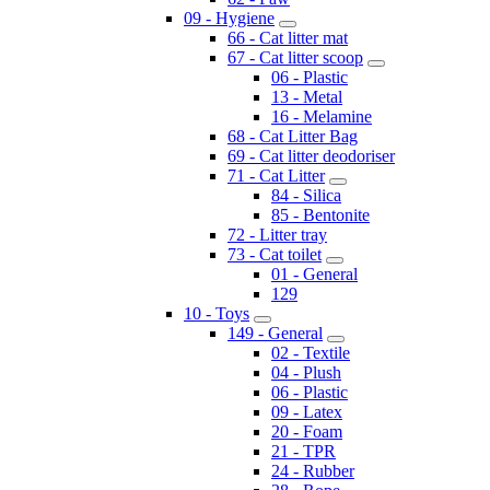
09 - Hygiene
66 - Cat litter mat
67 - Cat litter scoop
06 - Plastic
13 - Metal
16 - Melamine
68 - Cat Litter Bag
69 - Cat litter deodoriser
71 - Cat Litter
84 - Silica
85 - Bentonite
72 - Litter tray
73 - Cat toilet
01 - General
129
10 - Toys
149 - General
02 - Textile
04 - Plush
06 - Plastic
09 - Latex
20 - Foam
21 - TPR
24 - Rubber