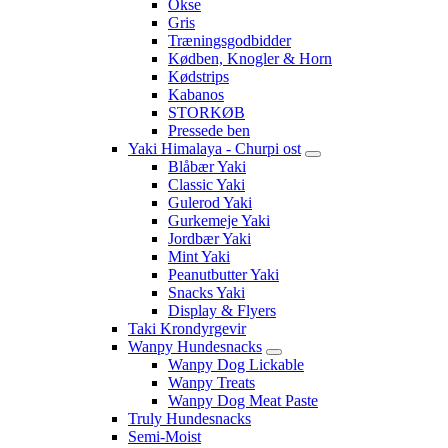
Okse
Gris
Træningsgodbidder
Kødben, Knogler & Horn
Kødstrips
Kabanos
STORKØB
Pressede ben
Yaki Himalaya - Churpi ost
Blåbær Yaki
Classic Yaki
Gulerod Yaki
Gurkemeje Yaki
Jordbær Yaki
Mint Yaki
Peanutbutter Yaki
Snacks Yaki
Display & Flyers
Taki Krondyrgevir
Wanpy Hundesnacks
Wanpy Dog Lickable
Wanpy Treats
Wanpy Dog Meat Paste
Truly Hundesnacks
Semi-Moist