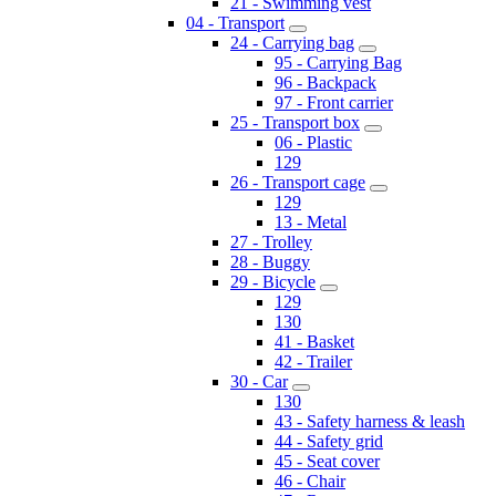
21 - Swimming vest
04 - Transport
24 - Carrying bag
95 - Carrying Bag
96 - Backpack
97 - Front carrier
25 - Transport box
06 - Plastic
129
26 - Transport cage
129
13 - Metal
27 - Trolley
28 - Buggy
29 - Bicycle
129
130
41 - Basket
42 - Trailer
30 - Car
130
43 - Safety harness & leash
44 - Safety grid
45 - Seat cover
46 - Chair