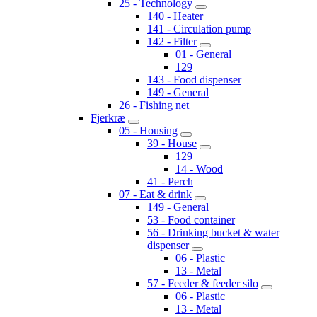
25 - Technology
140 - Heater
141 - Circulation pump
142 - Filter
01 - General
129
143 - Food dispenser
149 - General
26 - Fishing net
Fjerkræ
05 - Housing
39 - House
129
14 - Wood
41 - Perch
07 - Eat & drink
149 - General
53 - Food container
56 - Drinking bucket & water
dispenser
06 - Plastic
13 - Metal
57 - Feeder & feeder silo
06 - Plastic
13 - Metal