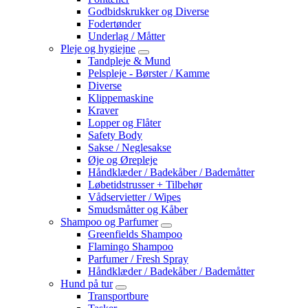
Godbidskrukker og Diverse
Fodertønder
Underlag / Måtter
Pleje og hygiejne
Tandpleje & Mund
Pelspleje - Børster / Kamme
Diverse
Klippemaskine
Kraver
Lopper og Flåter
Safety Body
Sakse / Neglesakse
Øje og Ørepleje
Håndklæder / Badekåber / Bademåtter
Løbetidstrusser + Tilbehør
Vådservietter / Wipes
Smudsmåtter og Kåber
Shampoo og Parfumer
Greenfields Shampoo
Flamingo Shampoo
Parfumer / Fresh Spray
Håndklæder / Badekåber / Bademåtter
Hund på tur
Transportbure