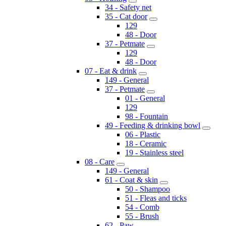
34 - Safety net
35 - Cat door
129
48 - Door
37 - Petmate
129
48 - Door
07 - Eat & drink
149 - General
37 - Petmate
01 - General
129
98 - Fountain
49 - Feeding & drinking bowl
06 - Plastic
18 - Ceramic
19 - Stainless steel
08 - Care
149 - General
61 - Coat & skin
50 - Shampoo
51 - Fleas and ticks
54 - Comb
55 - Brush
62 - Paw