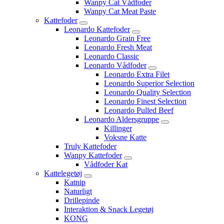
Wanpy Cat Vådfoder
Wanpy Cat Meat Paste
Kattefoder
Leonardo Kattefoder
Leonardo Grain Free
Leonardo Fresh Meat
Leonardo Classic
Leonardo Vådfoder
Leonardo Extra Filet
Leonardo Superior Selection
Leonardo Quality Selection
Leonardo Finest Selection
Leonardo Pulled Beef
Leonardo Aldersgruppe
Killinger
Voksne Katte
Truly Kattefoder
Wanpy Kattefoder
Vådfoder Kat
Kattelegetøj
Katnip
Naturligt
Drillepinde
Interaktion & Snack Legetøj
KONG