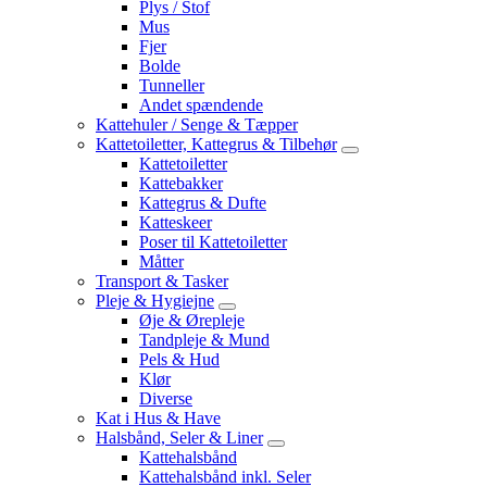
Plys / Stof
Mus
Fjer
Bolde
Tunneller
Andet spændende
Kattehuler / Senge & Tæpper
Kattetoiletter, Kattegrus & Tilbehør
Kattetoiletter
Kattebakker
Kattegrus & Dufte
Katteskeer
Poser til Kattetoiletter
Måtter
Transport & Tasker
Pleje & Hygiejne
Øje & Ørepleje
Tandpleje & Mund
Pels & Hud
Klør
Diverse
Kat i Hus & Have
Halsbånd, Seler & Liner
Kattehalsbånd
Kattehalsbånd inkl. Seler