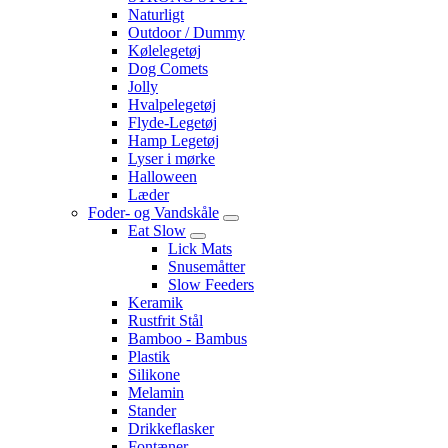
Naturligt
Outdoor / Dummy
Kølelegetøj
Dog Comets
Jolly
Hvalpelegetøj
Flyde-Legetøj
Hamp Legetøj
Lyser i mørke
Halloween
Læder
Foder- og Vandskåle
Eat Slow
Lick Mats
Snusemåtter
Slow Feeders
Keramik
Rustfrit Stål
Bamboo - Bambus
Plastik
Silikone
Melamin
Stander
Drikkeflasker
Fontæner