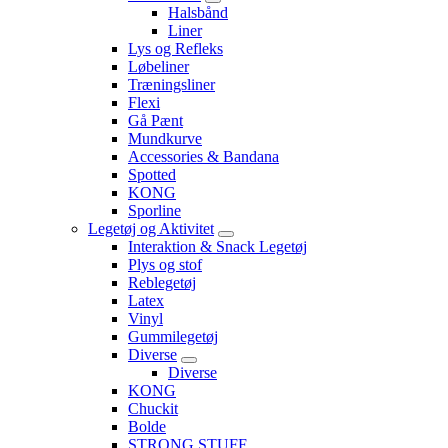
Halsbånd
Liner
Lys og Refleks
Løbeliner
Træningsliner
Flexi
Gå Pænt
Mundkurve
Accessories & Bandana
Spotted
KONG
Sporline
Legetøj og Aktivitet
Interaktion & Snack Legetøj
Plys og stof
Reblegetøj
Latex
Vinyl
Gummilegetøj
Diverse
Diverse
KONG
Chuckit
Bolde
STRONG STUFF