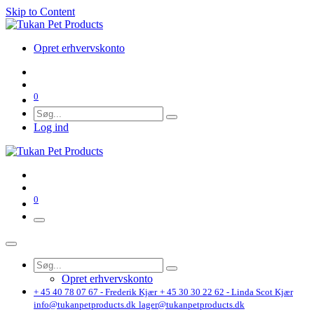
Skip to Content
Opret erhvervskonto
0
Log ind
0
Opret erhvervskonto
+ 45 40 78 07 67 - Frederik Kjær
+ 45 30 30 22 62 - Linda Scot Kjær
info@tukanpetproducts.dk
lager@tukanpetproducts.dk