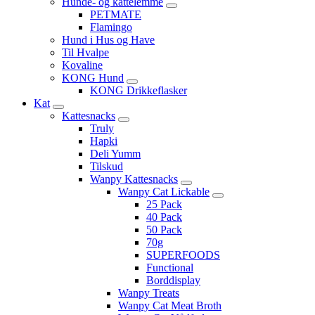
Hunde- og kattelemme
PETMATE
Flamingo
Hund i Hus og Have
Til Hvalpe
Kovaline
KONG Hund
KONG Drikkeflasker
Kat
Kattesnacks
Truly
Hapki
Deli Yumm
Tilskud
Wanpy Kattesnacks
Wanpy Cat Lickable
25 Pack
40 Pack
50 Pack
70g
SUPERFOODS
Functional
Borddisplay
Wanpy Treats
Wanpy Cat Meat Broth