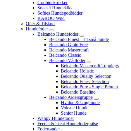
Godbidskrukker
Snack't Hundekiks
Softies Hundegodbidder
KAROO Wild
Olier & Tilskud
Hundefoder
Belcando Hundefoder
Belcando Finest - Til små hunde
Belcando Grain Free
Belcando Mastercraft
Belcando Classic
Belcando Vådfoder
Belcando Mastercraft Toppings
Belcando Holistic
Belcando Quality Selection
Belcando Finest Selection
Belcando Pure - Single Protein
Belcando Baseline
Belcando Aldersgruppe
Hvalpe & Unghunde
Voksne Hunde
Senior Hunde
Wanpy Hundefoder
Feed'it & Treat Hundefoderpølse
Fodertønder