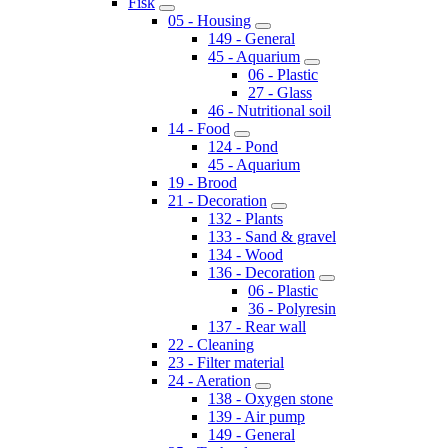
Fisk
05 - Housing
149 - General
45 - Aquarium
06 - Plastic
27 - Glass
46 - Nutritional soil
14 - Food
124 - Pond
45 - Aquarium
19 - Brood
21 - Decoration
132 - Plants
133 - Sand & gravel
134 - Wood
136 - Decoration
06 - Plastic
36 - Polyresin
137 - Rear wall
22 - Cleaning
23 - Filter material
24 - Aeration
138 - Oxygen stone
139 - Air pump
149 - General