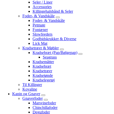
Seler / Liner
Accessories
Killingehalsbånd & Seler
Foder- & Vandskåle
Foder- & Vandskåle
Petmate
Fontæner
Slowfeeders
Godbidskrukker & Diverse
Lick Mat
Kradsetræer & Møbler
Kradsebræt (Pap/Bølgepap)
Seagrass
Kradsemåtter
Kradsebræt
Kradsetræer
Kradsetønde
Kradselegetøj
Til Killinger
Kovaline
Kanin og Gnaver
Gnaverfoder
Marsvinefoder
Chinchillafoder
Degufoder