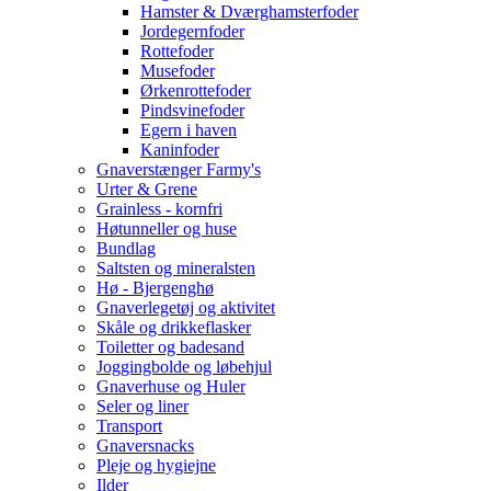
Hamster & Dværghamsterfoder
Jordegernfoder
Rottefoder
Musefoder
Ørkenrottefoder
Pindsvinefoder
Egern i haven
Kaninfoder
Gnaverstænger Farmy's
Urter & Grene
Grainless - kornfri
Høtunneller og huse
Bundlag
Saltsten og mineralsten
Hø - Bjergenghø
Gnaverlegetøj og aktivitet
Skåle og drikkeflasker
Toiletter og badesand
Joggingbolde og løbehjul
Gnaverhuse og Huler
Seler og liner
Transport
Gnaversnacks
Pleje og hygiejne
Ilder