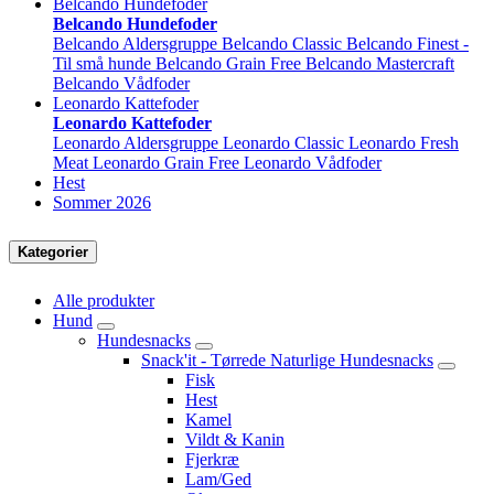
Belcando Hundefoder
Belcando Hundefoder
Belcando Aldersgruppe
Belcando Classic
Belcando Finest -
Til små hunde
Belcando Grain Free
Belcando Mastercraft
Belcando Vådfoder
Leonardo Kattefoder
Leonardo Kattefoder
Leonardo Aldersgruppe
Leonardo Classic
Leonardo Fresh
Meat
Leonardo Grain Free
Leonardo Vådfoder
Hest
Sommer 2026
Kategorier
Alle produkter
Hund
Hundesnacks
Snack'it - Tørrede Naturlige Hundesnacks
Fisk
Hest
Kamel
Vildt & Kanin
Fjerkræ
Lam/Ged