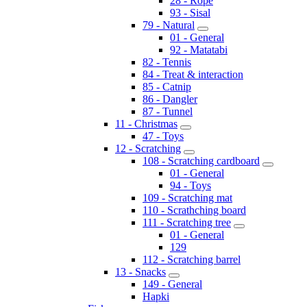
28 - Rope
93 - Sisal
79 - Natural
01 - General
92 - Matatabi
82 - Tennis
84 - Treat & interaction
85 - Catnip
86 - Dangler
87 - Tunnel
11 - Christmas
47 - Toys
12 - Scratching
108 - Scratching cardboard
01 - General
94 - Toys
109 - Scratching mat
110 - Scrathching board
111 - Scratching tree
01 - General
129
112 - Scratching barrel
13 - Snacks
149 - General
Hapki