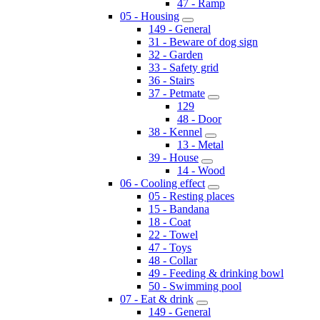
47 - Ramp
05 - Housing
149 - General
31 - Beware of dog sign
32 - Garden
33 - Safety grid
36 - Stairs
37 - Petmate
129
48 - Door
38 - Kennel
13 - Metal
39 - House
14 - Wood
06 - Cooling effect
05 - Resting places
15 - Bandana
18 - Coat
22 - Towel
47 - Toys
48 - Collar
49 - Feeding & drinking bowl
50 - Swimming pool
07 - Eat & drink
149 - General