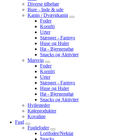
Diverse tilbehør
Bure - Inde & ude
Kanin / Dværgkanin
Foder
Kornfri
Urter
Stænger - Farmys
Huse og Huler
Hø - Bjergenghø
Snacks og Aktivitet
Marsvin
Foder
Kornfri
Urter
Stænger - Farmys
Huse og Huler
Hø - Bjergenghø
Snacks og Aktivitet
Hvilesteder
Køleprodukter
Kovaline
Fugl
Fuglefoder
Lorifoder/Nektar
Snacks