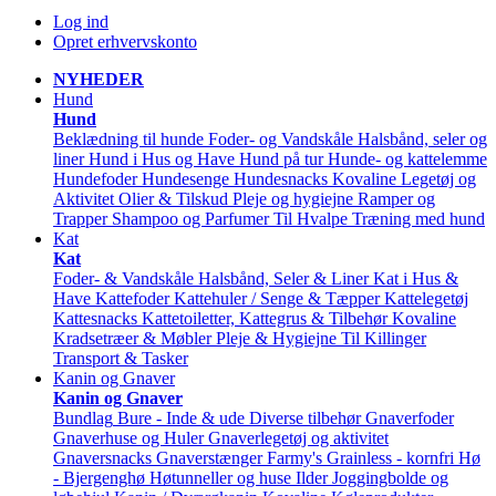
Log ind
Opret erhvervskonto
NYHEDER
Hund
Hund
Beklædning til hunde
Foder- og Vandskåle
Halsbånd, seler og
liner
Hund i Hus og Have
Hund på tur
Hunde- og kattelemme
Hundefoder
Hundesenge
Hundesnacks
Kovaline
Legetøj og
Aktivitet
Olier & Tilskud
Pleje og hygiejne
Ramper og
Trapper
Shampoo og Parfumer
Til Hvalpe
Træning med hund
Kat
Kat
Foder- & Vandskåle
Halsbånd, Seler & Liner
Kat i Hus &
Have
Kattefoder
Kattehuler / Senge & Tæpper
Kattelegetøj
Kattesnacks
Kattetoiletter, Kattegrus & Tilbehør
Kovaline
Kradsetræer & Møbler
Pleje & Hygiejne
Til Killinger
Transport & Tasker
Kanin og Gnaver
Kanin og Gnaver
Bundlag
Bure - Inde & ude
Diverse tilbehør
Gnaverfoder
Gnaverhuse og Huler
Gnaverlegetøj og aktivitet
Gnaversnacks
Gnaverstænger Farmy's
Grainless - kornfri
Hø
- Bjergenghø
Høtunneller og huse
Ilder
Joggingbolde og