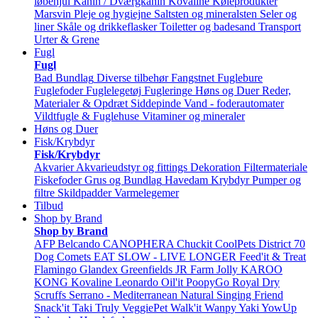
løbehjul
Kanin / Dværgkanin
Kovaline
Køleprodukter
Marsvin
Pleje og hygiejne
Saltsten og mineralsten
Seler og
liner
Skåle og drikkeflasker
Toiletter og badesand
Transport
Urter & Grene
Fugl
Fugl
Bad
Bundlag
Diverse tilbehør
Fangstnet
Fuglebure
Fuglefoder
Fuglelegetøj
Fugleringe
Høns og Duer
Reder,
Materialer & Opdræt
Siddepinde
Vand - foderautomater
Vildtfugle & Fuglehuse
Vitaminer og mineraler
Høns og Duer
Fisk/Krybdyr
Fisk/Krybdyr
Akvarier
Akvarieudstyr og fittings
Dekoration
Filtermateriale
Fiskefoder
Grus og Bundlag
Havedam
Krybdyr
Pumper og
filtre
Skildpadder
Varmelegemer
Tilbud
Shop by Brand
Shop by Brand
AFP
Belcando
CANOPHERA
Chuckit
CoolPets
District 70
Dog Comets
EAT SLOW - LIVE LONGER
Feed'it & Treat
Flamingo
Glandex
Greenfields
JR Farm
Jolly
KAROO
KONG
Kovaline
Leonardo
Oil'it
PoopyGo
Royal Dry
Scruffs
Serrano - Mediterranean Natural
Singing Friend
Snack'it
Taki
Truly
VeggiePet
Walk'it
Wanpy
Yaki
YowUp