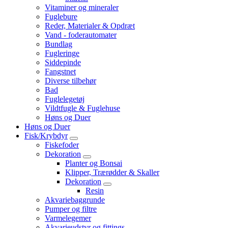
Vitaminer og mineraler
Fuglebure
Reder, Materialer & Opdræt
Vand - foderautomater
Bundlag
Fugleringe
Siddepinde
Fangstnet
Diverse tilbehør
Bad
Fuglelegetøj
Vildtfugle & Fuglehuse
Høns og Duer
Høns og Duer
Fisk/Krybdyr
Fiskefoder
Dekoration
Planter og Bonsai
Klipper, Trærødder & Skaller
Dekoration
Resin
Akvariebaggrunde
Pumper og filtre
Varmelegemer
Akvarieudstyr og fittings