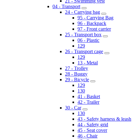
21 - Swimming vest
04 - Transport
24 - Carrying bag
95 - Carrying Bag
96 - Backpack
97 - Front carrier
25 - Transport box
06 - Plastic
129
26 - Transport cage
129
13 - Metal
27 - Trolley
28 - Buggy
29 - Bicycle
129
130
41 - Basket
42 - Trailer
30 - Car
130
43 - Safety harness & leash
44 - Safety grid
45 - Seat cover
46 - Chair