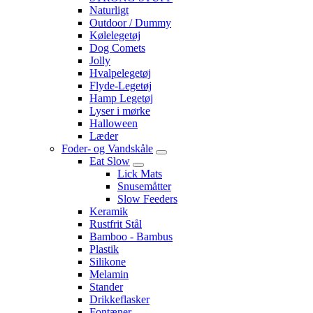
Naturligt
Outdoor / Dummy
Kølelegetøj
Dog Comets
Jolly
Hvalpelegetøj
Flyde-Legetøj
Hamp Legetøj
Lyser i mørke
Halloween
Læder
Foder- og Vandskåle
Eat Slow
Lick Mats
Snusemåtter
Slow Feeders
Keramik
Rustfrit Stål
Bamboo - Bambus
Plastik
Silikone
Melamin
Stander
Drikkeflasker
Fontæner