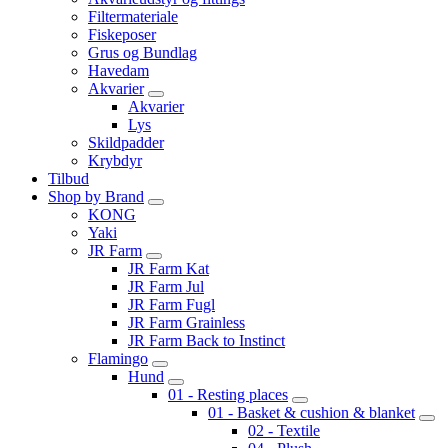
Filtermateriale
Fiskeposer
Grus og Bundlag
Havedam
Akvarier
Akvarier
Lys
Skildpadder
Krybdyr
Tilbud
Shop by Brand
KONG
Yaki
JR Farm
JR Farm Kat
JR Farm Jul
JR Farm Fugl
JR Farm Grainless
JR Farm Back to Instinct
Flamingo
Hund
01 - Resting places
01 - Basket & cushion & blanket
02 - Textile