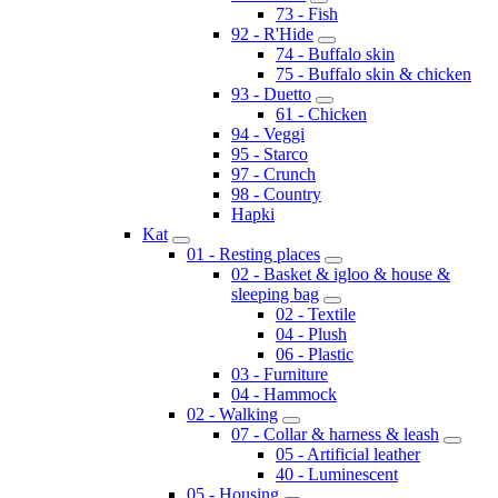
73 - Fish
92 - R'Hide
74 - Buffalo skin
75 - Buffalo skin & chicken
93 - Duetto
61 - Chicken
94 - Veggi
95 - Starco
97 - Crunch
98 - Country
Hapki
Kat
01 - Resting places
02 - Basket & igloo & house &
sleeping bag
02 - Textile
04 - Plush
06 - Plastic
03 - Furniture
04 - Hammock
02 - Walking
07 - Collar & harness & leash
05 - Artificial leather
40 - Luminescent
05 - Housing