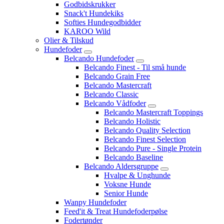
Godbidskrukker
Snack't Hundekiks
Softies Hundegodbidder
KAROO Wild
Olier & Tilskud
Hundefoder
Belcando Hundefoder
Belcando Finest - Til små hunde
Belcando Grain Free
Belcando Mastercraft
Belcando Classic
Belcando Vådfoder
Belcando Mastercraft Toppings
Belcando Holistic
Belcando Quality Selection
Belcando Finest Selection
Belcando Pure - Single Protein
Belcando Baseline
Belcando Aldersgruppe
Hvalpe & Unghunde
Voksne Hunde
Senior Hunde
Wanpy Hundefoder
Feed'it & Treat Hundefoderpølse
Fodertønder