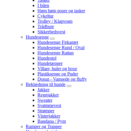
Tasker
I bilen
Høm høm poser og tasker
Cykeltur
Trolley / Klapvogn
Trådbure
Sikkerhedsvest
Hundesenge
Hundesenge Firkantet
Hundesenge Rund / Oval
Hundesenge Rattan
Hundestol
Hundetæpper
Villaer, huler og boxe
Plastiksenge og Puder
Donut - Vamsede og fluffy
Beklædning til hunde
Jakker
Regnjakker
Sweater
Svømmevest
Strømper
Vinterjakker
Bandana / Pynt
Ramper og Trapper