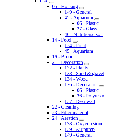
Fisk
05 - Housing
149 - General
45 - Aquarium
06 - Plastic
27 - Glass
46 - Nutritional soil
14 - Food
124 - Pond
45 - Aquarium
19 - Brood
21 - Decoration
132 - Plants
133 - Sand & gravel
134 - Wood
136 - Decoration
06 - Plastic
36 - Polyresin
137 - Rear wall
22 - Cleaning
23 - Filter material
24 - Aeration
138 - Oxygen stone
139 - Air pump
149 - General