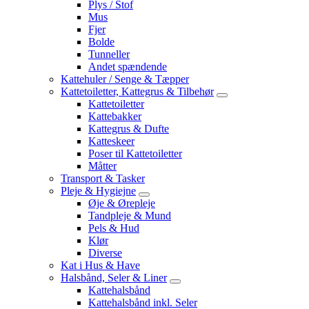
Plys / Stof
Mus
Fjer
Bolde
Tunneller
Andet spændende
Kattehuler / Senge & Tæpper
Kattetoiletter, Kattegrus & Tilbehør
Kattetoiletter
Kattebakker
Kattegrus & Dufte
Katteskeer
Poser til Kattetoiletter
Måtter
Transport & Tasker
Pleje & Hygiejne
Øje & Ørepleje
Tandpleje & Mund
Pels & Hud
Klør
Diverse
Kat i Hus & Have
Halsbånd, Seler & Liner
Kattehalsbånd
Kattehalsbånd inkl. Seler