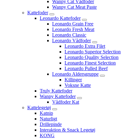
Wanpy Cat Vådfoder
Wanpy Cat Meat Paste
Kattefoder
Leonardo Kattefoder
Leonardo Grain Free
Leonardo Fresh Meat
Leonardo Classic
Leonardo Vådfoder
Leonardo Extra Filet
Leonardo Superior Selection
Leonardo Quality Selection
Leonardo Finest Selection
Leonardo Pulled Beef
Leonardo Aldersgruppe
Killinger
Voksne Katte
Truly Kattefoder
Wanpy Kattefoder
Vådfoder Kat
Kattelegetøj
Katnip
Naturligt
Drillepinde
Interaktion & Snack Legetøj
KONG