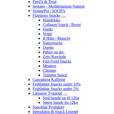
Feed'it & Treat
Serrano - Mediterranean Natural
VeggiePet / SOOPA
Flamingo Snacks
Hundekiks
Collagen Snack / Boost
Hapki
Veggi
R'Hide / Munchy
Natursnacks
Duetto
Pølser og div.
Zero Rawhide
Fast Food Snacks
Meateez
Chomps
Training Snack
Canophera Kaffetræ
Fedtfattige Snacks under 10%
Fedtfattige Snacks under 5%
Længere Tyggetid
Små hunde op til 12kg
Større hunde fra 12kg
Snackbar Produkter
Interaktion & Snack Legetøj