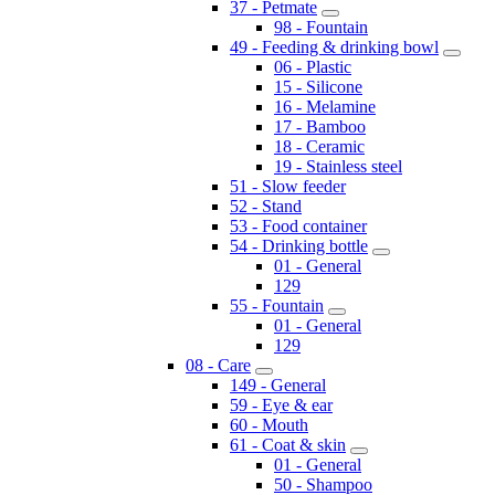
37 - Petmate
98 - Fountain
49 - Feeding & drinking bowl
06 - Plastic
15 - Silicone
16 - Melamine
17 - Bamboo
18 - Ceramic
19 - Stainless steel
51 - Slow feeder
52 - Stand
53 - Food container
54 - Drinking bottle
01 - General
129
55 - Fountain
01 - General
129
08 - Care
149 - General
59 - Eye & ear
60 - Mouth
61 - Coat & skin
01 - General
50 - Shampoo