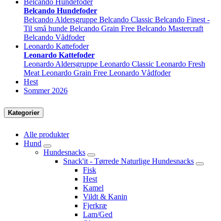
Belcando Hundefoder
Belcando Hundefoder
Belcando Aldersgruppe
Belcando Classic
Belcando Finest -
Til små hunde
Belcando Grain Free
Belcando Mastercraft
Belcando Vådfoder
Leonardo Kattefoder
Leonardo Kattefoder
Leonardo Aldersgruppe
Leonardo Classic
Leonardo Fresh
Meat
Leonardo Grain Free
Leonardo Vådfoder
Hest
Sommer 2026
Kategorier
Alle produkter
Hund
Hundesnacks
Snack'it - Tørrede Naturlige Hundesnacks
Fisk
Hest
Kamel
Vildt & Kanin
Fjerkræ
Lam/Ged