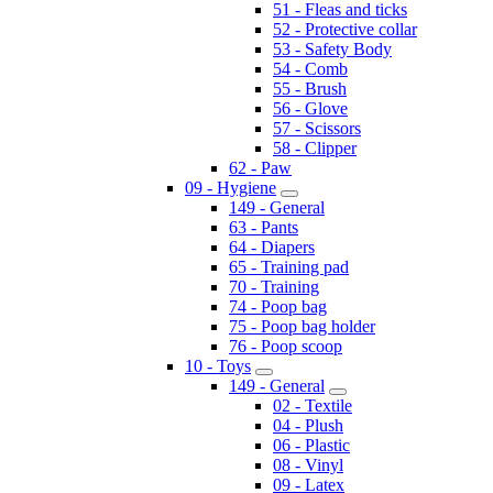
51 - Fleas and ticks
52 - Protective collar
53 - Safety Body
54 - Comb
55 - Brush
56 - Glove
57 - Scissors
58 - Clipper
62 - Paw
09 - Hygiene
149 - General
63 - Pants
64 - Diapers
65 - Training pad
70 - Training
74 - Poop bag
75 - Poop bag holder
76 - Poop scoop
10 - Toys
149 - General
02 - Textile
04 - Plush
06 - Plastic
08 - Vinyl
09 - Latex