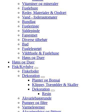
Vitaminer og mineraler
Fuglebure
Reder, Materialer & Opdræt
Vand - foderautomater
Bundlag
Fugleringe
Siddepinde
Fangstnet
Diverse tilbehør
Bad
Fuglelegetøj
Vildtfugle & Fuglehuse
Høns og Duer
Høns og Duer
Fisk/Krybdyr
Fiskefoder
Dekoration
Planter og Bonsai
Klipper, Trærødder & Skaller
Dekoration
Resin
Akvariebaggrunde
Pumper og filtre
Varmelegemer
Akvarieudstyr og fittings