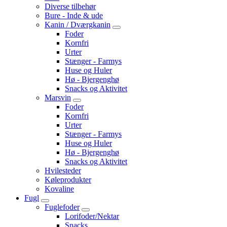
Diverse tilbehør
Bure - Inde & ude
Kanin / Dværgkanin
Foder
Kornfri
Urter
Stænger - Farmys
Huse og Huler
Hø - Bjergenghø
Snacks og Aktivitet
Marsvin
Foder
Kornfri
Urter
Stænger - Farmys
Huse og Huler
Hø - Bjergenghø
Snacks og Aktivitet
Hvilesteder
Køleprodukter
Kovaline
Fugl
Fuglefoder
Lorifoder/Nektar
Snacks