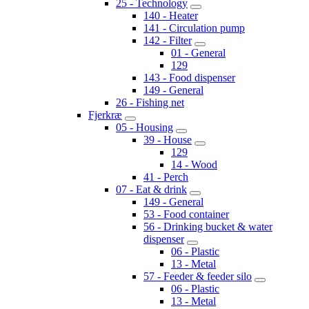
25 - Technology
140 - Heater
141 - Circulation pump
142 - Filter
01 - General
129
143 - Food dispenser
149 - General
26 - Fishing net
Fjerkræ
05 - Housing
39 - House
129
14 - Wood
41 - Perch
07 - Eat & drink
149 - General
53 - Food container
56 - Drinking bucket & water
dispenser
06 - Plastic
13 - Metal
57 - Feeder & feeder silo
06 - Plastic
13 - Metal