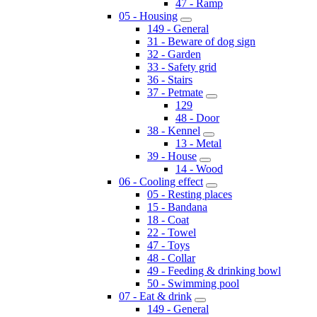
47 - Ramp
05 - Housing
149 - General
31 - Beware of dog sign
32 - Garden
33 - Safety grid
36 - Stairs
37 - Petmate
129
48 - Door
38 - Kennel
13 - Metal
39 - House
14 - Wood
06 - Cooling effect
05 - Resting places
15 - Bandana
18 - Coat
22 - Towel
47 - Toys
48 - Collar
49 - Feeding & drinking bowl
50 - Swimming pool
07 - Eat & drink
149 - General