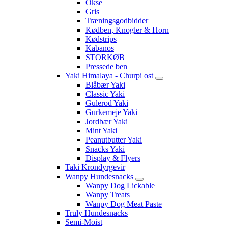
Okse
Gris
Træningsgodbidder
Kødben, Knogler & Horn
Kødstrips
Kabanos
STORKØB
Pressede ben
Yaki Himalaya - Churpi ost
Blåbær Yaki
Classic Yaki
Gulerod Yaki
Gurkemeje Yaki
Jordbær Yaki
Mint Yaki
Peanutbutter Yaki
Snacks Yaki
Display & Flyers
Taki Krondyrgevir
Wanpy Hundesnacks
Wanpy Dog Lickable
Wanpy Treats
Wanpy Dog Meat Paste
Truly Hundesnacks
Semi-Moist