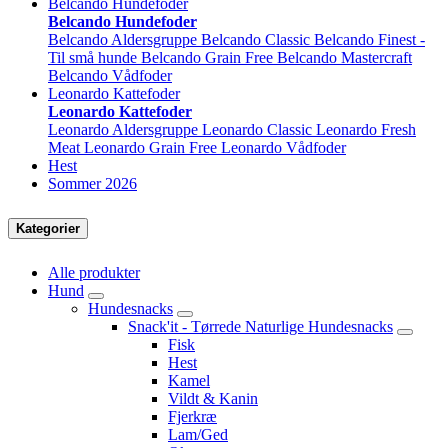
Belcando Hundefoder
Belcando Hundefoder
Belcando Aldersgruppe
Belcando Classic
Belcando Finest -
Til små hunde
Belcando Grain Free
Belcando Mastercraft
Belcando Vådfoder
Leonardo Kattefoder
Leonardo Kattefoder
Leonardo Aldersgruppe
Leonardo Classic
Leonardo Fresh
Meat
Leonardo Grain Free
Leonardo Vådfoder
Hest
Sommer 2026
Kategorier
Alle produkter
Hund
Hundesnacks
Snack'it - Tørrede Naturlige Hundesnacks
Fisk
Hest
Kamel
Vildt & Kanin
Fjerkræ
Lam/Ged