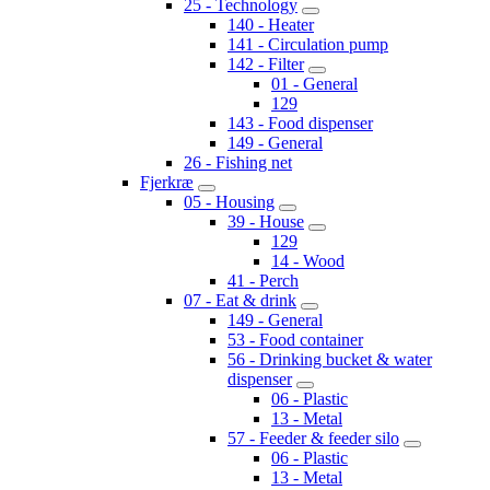
25 - Technology
140 - Heater
141 - Circulation pump
142 - Filter
01 - General
129
143 - Food dispenser
149 - General
26 - Fishing net
Fjerkræ
05 - Housing
39 - House
129
14 - Wood
41 - Perch
07 - Eat & drink
149 - General
53 - Food container
56 - Drinking bucket & water
dispenser
06 - Plastic
13 - Metal
57 - Feeder & feeder silo
06 - Plastic
13 - Metal