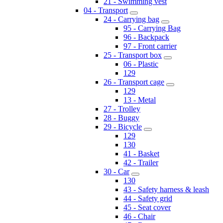
21 - Swimming vest
04 - Transport
24 - Carrying bag
95 - Carrying Bag
96 - Backpack
97 - Front carrier
25 - Transport box
06 - Plastic
129
26 - Transport cage
129
13 - Metal
27 - Trolley
28 - Buggy
29 - Bicycle
129
130
41 - Basket
42 - Trailer
30 - Car
130
43 - Safety harness & leash
44 - Safety grid
45 - Seat cover
46 - Chair