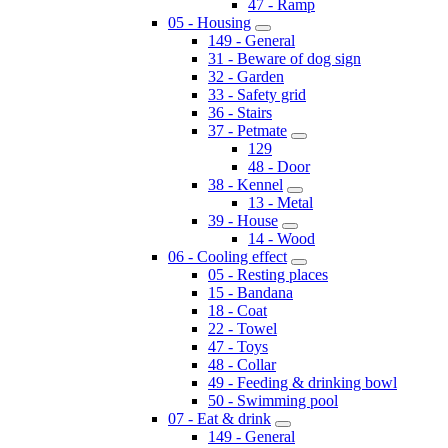
47 - Ramp
05 - Housing
149 - General
31 - Beware of dog sign
32 - Garden
33 - Safety grid
36 - Stairs
37 - Petmate
129
48 - Door
38 - Kennel
13 - Metal
39 - House
14 - Wood
06 - Cooling effect
05 - Resting places
15 - Bandana
18 - Coat
22 - Towel
47 - Toys
48 - Collar
49 - Feeding & drinking bowl
50 - Swimming pool
07 - Eat & drink
149 - General