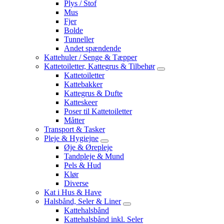
Plys / Stof
Mus
Fjer
Bolde
Tunneller
Andet spændende
Kattehuler / Senge & Tæpper
Kattetoiletter, Kattegrus & Tilbehør
Kattetoiletter
Kattebakker
Kattegrus & Dufte
Katteskeer
Poser til Kattetoiletter
Måtter
Transport & Tasker
Pleje & Hygiejne
Øje & Ørepleje
Tandpleje & Mund
Pels & Hud
Klør
Diverse
Kat i Hus & Have
Halsbånd, Seler & Liner
Kattehalsbånd
Kattehalsbånd inkl. Seler