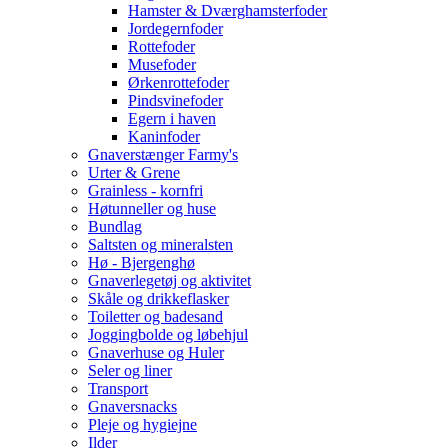
Hamster & Dværghamsterfoder
Jordegernfoder
Rottefoder
Musefoder
Ørkenrottefoder
Pindsvinefoder
Egern i haven
Kaninfoder
Gnaverstænger Farmy's
Urter & Grene
Grainless - kornfri
Høtunneller og huse
Bundlag
Saltsten og mineralsten
Hø - Bjergenghø
Gnaverlegetøj og aktivitet
Skåle og drikkeflasker
Toiletter og badesand
Joggingbolde og løbehjul
Gnaverhuse og Huler
Seler og liner
Transport
Gnaversnacks
Pleje og hygiejne
Ilder