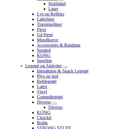
Halsbånd
Liner
Lys og Refleks
Løbeliner
Træningsliner
Flexi
Gå Pænt
Mundkurve
Accessories & Bandana
Spotted
KONG
Sporline
Legetøj og Aktivitet
Interaktion & Snack Legetøj
Plys og stof
Reblegetøj
Latex
Vinyl
Gummilegetøj
Diverse
Diverse
KONG
Chuckit
Bolde
STRONG STUFF