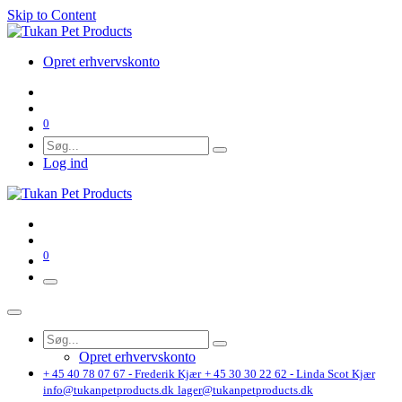
Skip to Content
Opret erhvervskonto
0
Log ind
0
Opret erhvervskonto
+ 45 40 78 07 67 - Frederik Kjær
+ 45 30 30 22 62 - Linda Scot Kjær
info@tukanpetproducts.dk
lager@tukanpetproducts.dk