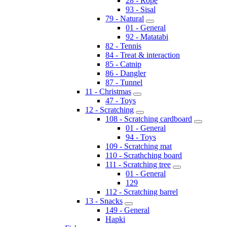
28 - Rope
93 - Sisal
79 - Natural
01 - General
92 - Matatabi
82 - Tennis
84 - Treat & interaction
85 - Catnip
86 - Dangler
87 - Tunnel
11 - Christmas
47 - Toys
12 - Scratching
108 - Scratching cardboard
01 - General
94 - Toys
109 - Scratching mat
110 - Scrathching board
111 - Scratching tree
01 - General
129
112 - Scratching barrel
13 - Snacks
149 - General
Hapki