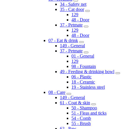
34 - Safety net
35 - Cat door
129
48 - Door
37 - Petmate
129
48 - Door
07 - Eat & drink
149 - General
37 - Petmate
01 - General
129
98 - Fountain
49 - Feeding & drinking bowl
06 - Plastic
18 - Ceramic
19 - Stainless steel
08 - Care
149 - General
61 - Coat & skin
50 - Shampoo
51 - Fleas and ticks
54 - Comb
55 - Brush
62 - Paw