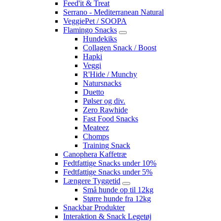
Feed'it & Treat
Serrano - Mediterranean Natural
VeggiePet / SOOPA
Flamingo Snacks
Hundekiks
Collagen Snack / Boost
Hapki
Veggi
R'Hide / Munchy
Natursnacks
Duetto
Pølser og div.
Zero Rawhide
Fast Food Snacks
Meateez
Chomps
Training Snack
Canophera Kaffetræ
Fedtfattige Snacks under 10%
Fedtfattige Snacks under 5%
Længere Tyggetid
Små hunde op til 12kg
Større hunde fra 12kg
Snackbar Produkter
Interaktion & Snack Legetøj