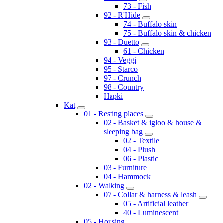
73 - Fish
92 - R'Hide
74 - Buffalo skin
75 - Buffalo skin & chicken
93 - Duetto
61 - Chicken
94 - Veggi
95 - Starco
97 - Crunch
98 - Country
Hapki
Kat
01 - Resting places
02 - Basket & igloo & house &
sleeping bag
02 - Textile
04 - Plush
06 - Plastic
03 - Furniture
04 - Hammock
02 - Walking
07 - Collar & harness & leash
05 - Artificial leather
40 - Luminescent
05 - Housing