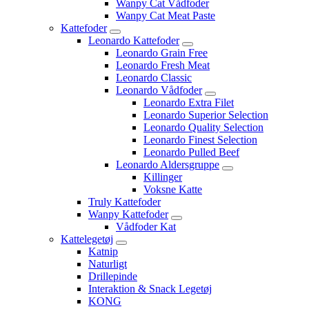
Wanpy Cat Vådfoder
Wanpy Cat Meat Paste
Kattefoder
Leonardo Kattefoder
Leonardo Grain Free
Leonardo Fresh Meat
Leonardo Classic
Leonardo Vådfoder
Leonardo Extra Filet
Leonardo Superior Selection
Leonardo Quality Selection
Leonardo Finest Selection
Leonardo Pulled Beef
Leonardo Aldersgruppe
Killinger
Voksne Katte
Truly Kattefoder
Wanpy Kattefoder
Vådfoder Kat
Kattelegetøj
Katnip
Naturligt
Drillepinde
Interaktion & Snack Legetøj
KONG