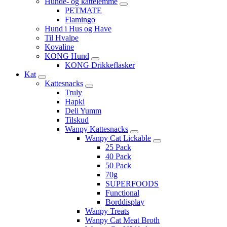
Hunde- og kattelemme
PETMATE
Flamingo
Hund i Hus og Have
Til Hvalpe
Kovaline
KONG Hund
KONG Drikkeflasker
Kat
Kattesnacks
Truly
Hapki
Deli Yumm
Tilskud
Wanpy Kattesnacks
Wanpy Cat Lickable
25 Pack
40 Pack
50 Pack
70g
SUPERFOODS
Functional
Borddisplay
Wanpy Treats
Wanpy Cat Meat Broth