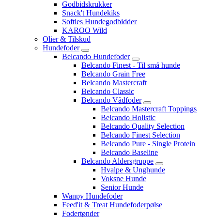
Godbidskrukker
Snack't Hundekiks
Softies Hundegodbidder
KAROO Wild
Olier & Tilskud
Hundefoder
Belcando Hundefoder
Belcando Finest - Til små hunde
Belcando Grain Free
Belcando Mastercraft
Belcando Classic
Belcando Vådfoder
Belcando Mastercraft Toppings
Belcando Holistic
Belcando Quality Selection
Belcando Finest Selection
Belcando Pure - Single Protein
Belcando Baseline
Belcando Aldersgruppe
Hvalpe & Unghunde
Voksne Hunde
Senior Hunde
Wanpy Hundefoder
Feed'it & Treat Hundefoderpølse
Fodertønder