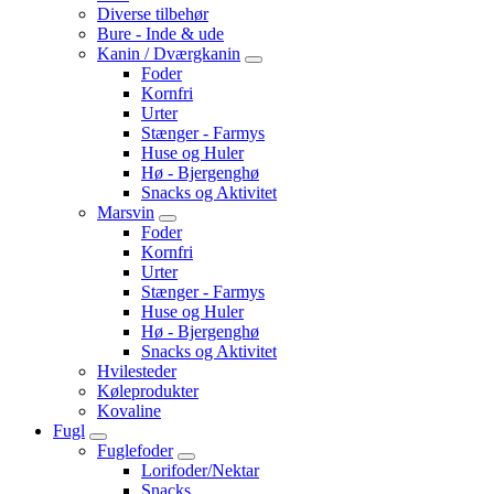
Diverse tilbehør
Bure - Inde & ude
Kanin / Dværgkanin
Foder
Kornfri
Urter
Stænger - Farmys
Huse og Huler
Hø - Bjergenghø
Snacks og Aktivitet
Marsvin
Foder
Kornfri
Urter
Stænger - Farmys
Huse og Huler
Hø - Bjergenghø
Snacks og Aktivitet
Hvilesteder
Køleprodukter
Kovaline
Fugl
Fuglefoder
Lorifoder/Nektar
Snacks