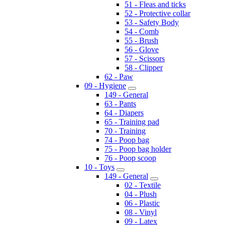
51 - Fleas and ticks
52 - Protective collar
53 - Safety Body
54 - Comb
55 - Brush
56 - Glove
57 - Scissors
58 - Clipper
62 - Paw
09 - Hygiene
149 - General
63 - Pants
64 - Diapers
65 - Training pad
70 - Training
74 - Poop bag
75 - Poop bag holder
76 - Poop scoop
10 - Toys
149 - General
02 - Textile
04 - Plush
06 - Plastic
08 - Vinyl
09 - Latex