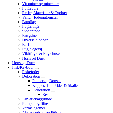
Vitaminer og mineraler
Fuglebure
Reder, Materialer & Opdræt
Vand - foderautomater
Bundlag
Fugleringe
Siddepinde
Fangstnet
Diverse tilbehør
Bad
Fuglelegetøj
Vildtfugle & Fuglehuse
Høns og Duer
Høns og Duer
Fisk/Krybdyr
Fiskefoder
Dekoration
Planter og Bonsai
Klipper, Trærødder & Skaller
Dekoration
Resin
Akvariebaggrunde
Pumper og filtre
Varmelegemer
Akvarieudstyr og fittings