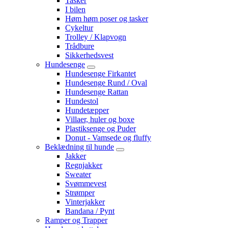
Tasker
I bilen
Høm høm poser og tasker
Cykeltur
Trolley / Klapvogn
Trådbure
Sikkerhedsvest
Hundesenge
Hundesenge Firkantet
Hundesenge Rund / Oval
Hundesenge Rattan
Hundestol
Hundetæpper
Villaer, huler og boxe
Plastiksenge og Puder
Donut - Vamsede og fluffy
Beklædning til hunde
Jakker
Regnjakker
Sweater
Svømmevest
Strømper
Vinterjakker
Bandana / Pynt
Ramper og Trapper