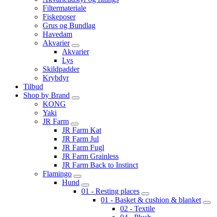
Filtermateriale
Fiskeposer
Grus og Bundlag
Havedam
Akvarier
Akvarier
Lys
Skildpadder
Krybdyr
Tilbud
Shop by Brand
KONG
Yaki
JR Farm
JR Farm Kat
JR Farm Jul
JR Farm Fugl
JR Farm Grainless
JR Farm Back to Instinct
Flamingo
Hund
01 - Resting places
01 - Basket & cushion & blanket
02 - Textile