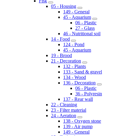
Fisk
05 - Housing
149 - General
45 - Aquarium
06 - Plastic
27 - Glass
46 - Nutritional soil
14 - Food
124 - Pond
45 - Aquarium
19 - Brood
21 - Decoration
132 - Plants
133 - Sand & gravel
134 - Wood
136 - Decoration
06 - Plastic
36 - Polyresin
137 - Rear wall
22 - Cleaning
23 - Filter material
24 - Aeration
138 - Oxygen stone
139 - Air pump
149 - General