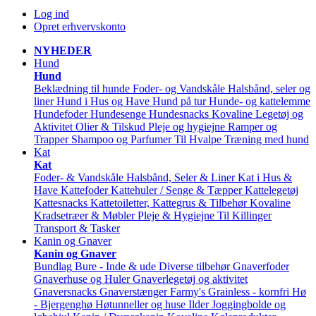
Log ind
Opret erhvervskonto
NYHEDER
Hund
Hund
Beklædning til hunde
Foder- og Vandskåle
Halsbånd, seler og
liner
Hund i Hus og Have
Hund på tur
Hunde- og kattelemme
Hundefoder
Hundesenge
Hundesnacks
Kovaline
Legetøj og
Aktivitet
Olier & Tilskud
Pleje og hygiejne
Ramper og
Trapper
Shampoo og Parfumer
Til Hvalpe
Træning med hund
Kat
Kat
Foder- & Vandskåle
Halsbånd, Seler & Liner
Kat i Hus &
Have
Kattefoder
Kattehuler / Senge & Tæpper
Kattelegetøj
Kattesnacks
Kattetoiletter, Kattegrus & Tilbehør
Kovaline
Kradsetræer & Møbler
Pleje & Hygiejne
Til Killinger
Transport & Tasker
Kanin og Gnaver
Kanin og Gnaver
Bundlag
Bure - Inde & ude
Diverse tilbehør
Gnaverfoder
Gnaverhuse og Huler
Gnaverlegetøj og aktivitet
Gnaversnacks
Gnaverstænger Farmy's
Grainless - kornfri
Hø
- Bjergenghø
Høtunneller og huse
Ilder
Joggingbolde og