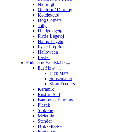
Naturligt
Outdoor / Dummy
Kølelegetøj
Dog Comets
Jolly
Hvalpelegetøj
Flyde-Legetøj
Hamp Legetøj
Lyser i mørke
Halloween
Læder
Foder- og Vandskåle
Eat Slow
Lick Mats
Snusemåtter
Slow Feeders
Keramik
Rustfrit Stål
Bamboo - Bambus
Plastik
Silikone
Melamin
Stander
Drikkeflasker
Fontæner