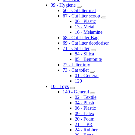
09 - Hygiene
66 - Cat litter mat
67 - Cat litter scoop
06 - Plastic
13 - Metal
16 - Melamine
68 - Cat Litter Bag
69 - Cat litter deodoriser
71 - Cat Litter
84 - Silica
85 - Bentonite
72 - Litter tray
73 - Cat toilet
01 - General
129
10 - Toys
149 - General
02 - Textile
04 - Plush
06 - Plastic
09 - Latex
20 - Foam
21 - TPR
24 - Rubber