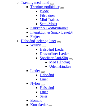
Træning med hund
Træningsgodbidder
Bløde
Filetrainer
Mini Traines
Semi-Moist
Klikker & Godbidstasker
Interaktion & Snack Legetøj
Fløjter
Halsbånd, seler og liner
Walk'it
Halsbånd Læder
Dressurliner Læder
Sporliner Anti-Slip
Med Håndtag
Uden Håndtag
Læder
Halsbånd
Liner
Nylon
Halsbånd
Liner
Seler
Bomuld
Kunstlæder