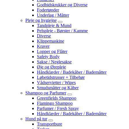
Godbidskrukker og Diverse
Fodertønder
Underlag / Måtter
Pleje og hygiejne
Tandpleje & Mund
Pelspleje - Børster / Kamme
Diverse
Klippemaskine
Kraver
Lopper og Flåter
Safety Body
Sakse / Neglesakse
Øje og Ørepleje
Håndklæder / Badekåber / Bademåtter
Løbetidstrusser + Tilbehør
Vådservietter / Wipes
Smudsmåtter og Kåber
Shampoo og Parfumer
Greenfields Shampoo
Flamingo Shampoo
Parfumer / Fresh Spray
Håndklæder / Badekåber / Bademåtter
Hund på tur
Transportbure