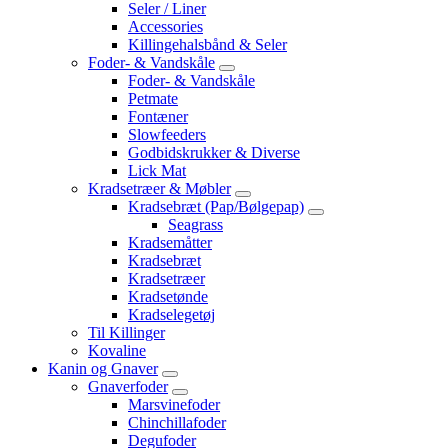
Seler / Liner
Accessories
Killingehalsbånd & Seler
Foder- & Vandskåle
Foder- & Vandskåle
Petmate
Fontæner
Slowfeeders
Godbidskrukker & Diverse
Lick Mat
Kradsetræer & Møbler
Kradsebræt (Pap/Bølgepap)
Seagrass
Kradsemåtter
Kradsebræt
Kradsetræer
Kradsetønde
Kradselegetøj
Til Killinger
Kovaline
Kanin og Gnaver
Gnaverfoder
Marsvinefoder
Chinchillafoder
Degufoder