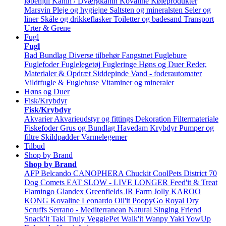
løbehjul
Kanin / Dværgkanin
Kovaline
Køleprodukter
Marsvin
Pleje og hygiejne
Saltsten og mineralsten
Seler og
liner
Skåle og drikkeflasker
Toiletter og badesand
Transport
Urter & Grene
Fugl
Fugl
Bad
Bundlag
Diverse tilbehør
Fangstnet
Fuglebure
Fuglefoder
Fuglelegetøj
Fugleringe
Høns og Duer
Reder,
Materialer & Opdræt
Siddepinde
Vand - foderautomater
Vildtfugle & Fuglehuse
Vitaminer og mineraler
Høns og Duer
Fisk/Krybdyr
Fisk/Krybdyr
Akvarier
Akvarieudstyr og fittings
Dekoration
Filtermateriale
Fiskefoder
Grus og Bundlag
Havedam
Krybdyr
Pumper og
filtre
Skildpadder
Varmelegemer
Tilbud
Shop by Brand
Shop by Brand
AFP
Belcando
CANOPHERA
Chuckit
CoolPets
District 70
Dog Comets
EAT SLOW - LIVE LONGER
Feed'it & Treat
Flamingo
Glandex
Greenfields
JR Farm
Jolly
KAROO
KONG
Kovaline
Leonardo
Oil'it
PoopyGo
Royal Dry
Scruffs
Serrano - Mediterranean Natural
Singing Friend
Snack'it
Taki
Truly
VeggiePet
Walk'it
Wanpy
Yaki
YowUp