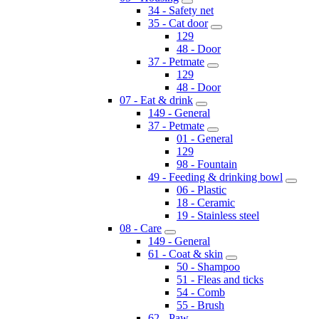
34 - Safety net
35 - Cat door
129
48 - Door
37 - Petmate
129
48 - Door
07 - Eat & drink
149 - General
37 - Petmate
01 - General
129
98 - Fountain
49 - Feeding & drinking bowl
06 - Plastic
18 - Ceramic
19 - Stainless steel
08 - Care
149 - General
61 - Coat & skin
50 - Shampoo
51 - Fleas and ticks
54 - Comb
55 - Brush
62 - Paw