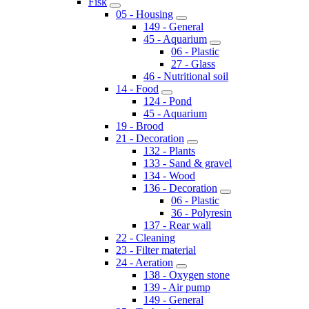
Fisk
05 - Housing
149 - General
45 - Aquarium
06 - Plastic
27 - Glass
46 - Nutritional soil
14 - Food
124 - Pond
45 - Aquarium
19 - Brood
21 - Decoration
132 - Plants
133 - Sand & gravel
134 - Wood
136 - Decoration
06 - Plastic
36 - Polyresin
137 - Rear wall
22 - Cleaning
23 - Filter material
24 - Aeration
138 - Oxygen stone
139 - Air pump
149 - General