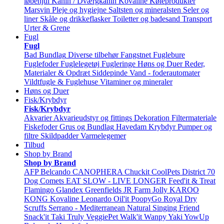
løbehjul
Kanin / Dværgkanin
Kovaline
Køleprodukter
Marsvin
Pleje og hygiejne
Saltsten og mineralsten
Seler og
liner
Skåle og drikkeflasker
Toiletter og badesand
Transport
Urter & Grene
Fugl
Fugl
Bad
Bundlag
Diverse tilbehør
Fangstnet
Fuglebure
Fuglefoder
Fuglelegetøj
Fugleringe
Høns og Duer
Reder,
Materialer & Opdræt
Siddepinde
Vand - foderautomater
Vildtfugle & Fuglehuse
Vitaminer og mineraler
Høns og Duer
Fisk/Krybdyr
Fisk/Krybdyr
Akvarier
Akvarieudstyr og fittings
Dekoration
Filtermateriale
Fiskefoder
Grus og Bundlag
Havedam
Krybdyr
Pumper og
filtre
Skildpadder
Varmelegemer
Tilbud
Shop by Brand
Shop by Brand
AFP
Belcando
CANOPHERA
Chuckit
CoolPets
District 70
Dog Comets
EAT SLOW - LIVE LONGER
Feed'it & Treat
Flamingo
Glandex
Greenfields
JR Farm
Jolly
KAROO
KONG
Kovaline
Leonardo
Oil'it
PoopyGo
Royal Dry
Scruffs
Serrano - Mediterranean Natural
Singing Friend
Snack'it
Taki
Truly
VeggiePet
Walk'it
Wanpy
Yaki
YowUp