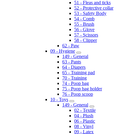
51 - Fleas and ticks
52 - Protective collar
53 - Safety Body
54 - Comb
55 - Brush
56 - Glove
57 - Scissors
58 - Clipper
62 - Paw
09 - Hygiene
149 - General
63 - Pants
64 - Diapers
65 - Training pad
70 - Training
74 - Poop bag
75 - Poop bag holder
76 - Poop scoop
10 - Toys
149 - General
02 - Textile
04 - Plush
06 - Plastic
08 - Vinyl
09 - Latex