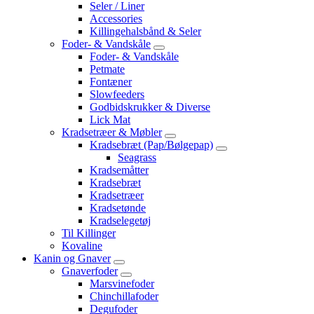
Seler / Liner
Accessories
Killingehalsbånd & Seler
Foder- & Vandskåle
Foder- & Vandskåle
Petmate
Fontæner
Slowfeeders
Godbidskrukker & Diverse
Lick Mat
Kradsetræer & Møbler
Kradsebræt (Pap/Bølgepap)
Seagrass
Kradsemåtter
Kradsebræt
Kradsetræer
Kradsetønde
Kradselegetøj
Til Killinger
Kovaline
Kanin og Gnaver
Gnaverfoder
Marsvinefoder
Chinchillafoder
Degufoder