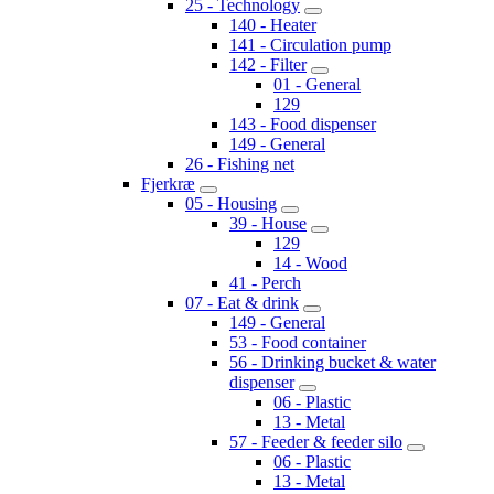
25 - Technology
140 - Heater
141 - Circulation pump
142 - Filter
01 - General
129
143 - Food dispenser
149 - General
26 - Fishing net
Fjerkræ
05 - Housing
39 - House
129
14 - Wood
41 - Perch
07 - Eat & drink
149 - General
53 - Food container
56 - Drinking bucket & water
dispenser
06 - Plastic
13 - Metal
57 - Feeder & feeder silo
06 - Plastic
13 - Metal