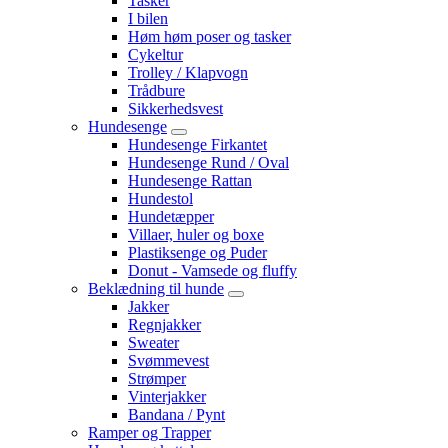
Tasker
I bilen
Høm høm poser og tasker
Cykeltur
Trolley / Klapvogn
Trådbure
Sikkerhedsvest
Hundesenge
Hundesenge Firkantet
Hundesenge Rund / Oval
Hundesenge Rattan
Hundestol
Hundetæpper
Villaer, huler og boxe
Plastiksenge og Puder
Donut - Vamsede og fluffy
Beklædning til hunde
Jakker
Regnjakker
Sweater
Svømmevest
Strømper
Vinterjakker
Bandana / Pynt
Ramper og Trapper