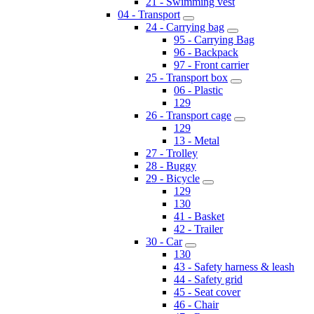
21 - Swimming vest
04 - Transport
24 - Carrying bag
95 - Carrying Bag
96 - Backpack
97 - Front carrier
25 - Transport box
06 - Plastic
129
26 - Transport cage
129
13 - Metal
27 - Trolley
28 - Buggy
29 - Bicycle
129
130
41 - Basket
42 - Trailer
30 - Car
130
43 - Safety harness & leash
44 - Safety grid
45 - Seat cover
46 - Chair