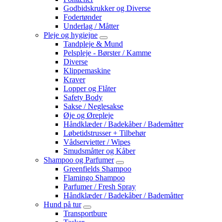
Godbidskrukker og Diverse
Fodertønder
Underlag / Måtter
Pleje og hygiejne
Tandpleje & Mund
Pelspleje - Børster / Kamme
Diverse
Klippemaskine
Kraver
Lopper og Flåter
Safety Body
Sakse / Neglesakse
Øje og Ørepleje
Håndklæder / Badekåber / Bademåtter
Løbetidstrusser + Tilbehør
Vådservietter / Wipes
Smudsmåtter og Kåber
Shampoo og Parfumer
Greenfields Shampoo
Flamingo Shampoo
Parfumer / Fresh Spray
Håndklæder / Badekåber / Bademåtter
Hund på tur
Transportbure