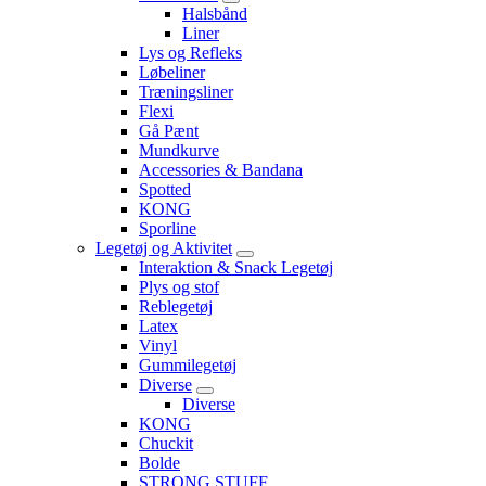
Halsbånd
Liner
Lys og Refleks
Løbeliner
Træningsliner
Flexi
Gå Pænt
Mundkurve
Accessories & Bandana
Spotted
KONG
Sporline
Legetøj og Aktivitet
Interaktion & Snack Legetøj
Plys og stof
Reblegetøj
Latex
Vinyl
Gummilegetøj
Diverse
Diverse
KONG
Chuckit
Bolde
STRONG STUFF