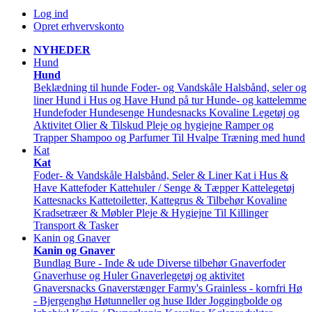
Log ind
Opret erhvervskonto
NYHEDER
Hund
Hund
Beklædning til hunde
Foder- og Vandskåle
Halsbånd, seler og
liner
Hund i Hus og Have
Hund på tur
Hunde- og kattelemme
Hundefoder
Hundesenge
Hundesnacks
Kovaline
Legetøj og
Aktivitet
Olier & Tilskud
Pleje og hygiejne
Ramper og
Trapper
Shampoo og Parfumer
Til Hvalpe
Træning med hund
Kat
Kat
Foder- & Vandskåle
Halsbånd, Seler & Liner
Kat i Hus &
Have
Kattefoder
Kattehuler / Senge & Tæpper
Kattelegetøj
Kattesnacks
Kattetoiletter, Kattegrus & Tilbehør
Kovaline
Kradsetræer & Møbler
Pleje & Hygiejne
Til Killinger
Transport & Tasker
Kanin og Gnaver
Kanin og Gnaver
Bundlag
Bure - Inde & ude
Diverse tilbehør
Gnaverfoder
Gnaverhuse og Huler
Gnaverlegetøj og aktivitet
Gnaversnacks
Gnaverstænger Farmy's
Grainless - kornfri
Hø
- Bjergenghø
Høtunneller og huse
Ilder
Joggingbolde og