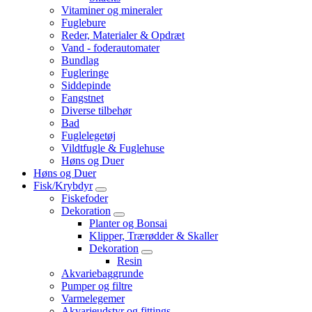
Vitaminer og mineraler
Fuglebure
Reder, Materialer & Opdræt
Vand - foderautomater
Bundlag
Fugleringe
Siddepinde
Fangstnet
Diverse tilbehør
Bad
Fuglelegetøj
Vildtfugle & Fuglehuse
Høns og Duer
Høns og Duer
Fisk/Krybdyr
Fiskefoder
Dekoration
Planter og Bonsai
Klipper, Trærødder & Skaller
Dekoration
Resin
Akvariebaggrunde
Pumper og filtre
Varmelegemer
Akvarieudstyr og fittings