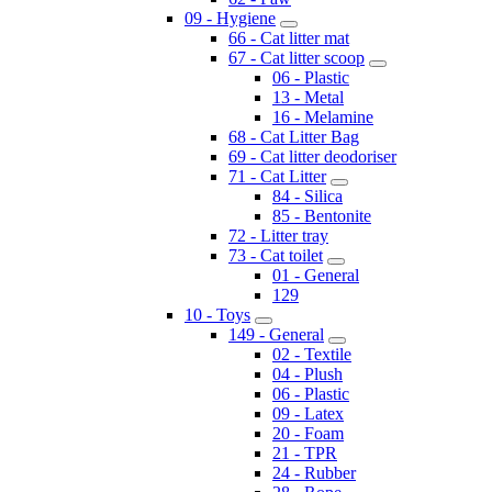
09 - Hygiene
66 - Cat litter mat
67 - Cat litter scoop
06 - Plastic
13 - Metal
16 - Melamine
68 - Cat Litter Bag
69 - Cat litter deodoriser
71 - Cat Litter
84 - Silica
85 - Bentonite
72 - Litter tray
73 - Cat toilet
01 - General
129
10 - Toys
149 - General
02 - Textile
04 - Plush
06 - Plastic
09 - Latex
20 - Foam
21 - TPR
24 - Rubber