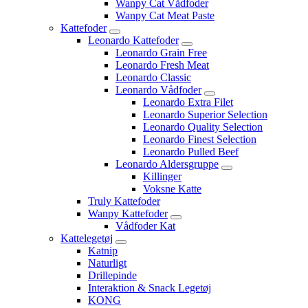
Wanpy Cat Vådfoder
Wanpy Cat Meat Paste
Kattefoder
Leonardo Kattefoder
Leonardo Grain Free
Leonardo Fresh Meat
Leonardo Classic
Leonardo Vådfoder
Leonardo Extra Filet
Leonardo Superior Selection
Leonardo Quality Selection
Leonardo Finest Selection
Leonardo Pulled Beef
Leonardo Aldersgruppe
Killinger
Voksne Katte
Truly Kattefoder
Wanpy Kattefoder
Vådfoder Kat
Kattelegetøj
Katnip
Naturligt
Drillepinde
Interaktion & Snack Legetøj
KONG