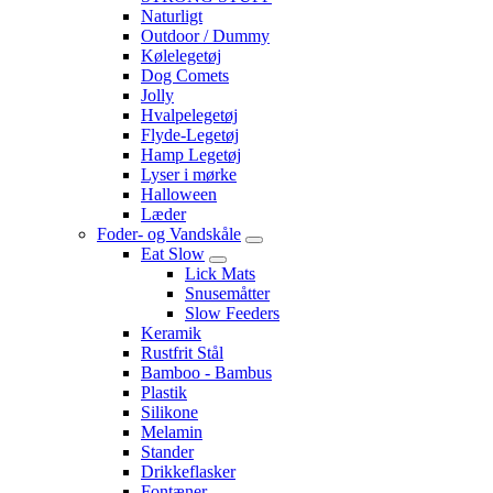
Naturligt
Outdoor / Dummy
Kølelegetøj
Dog Comets
Jolly
Hvalpelegetøj
Flyde-Legetøj
Hamp Legetøj
Lyser i mørke
Halloween
Læder
Foder- og Vandskåle
Eat Slow
Lick Mats
Snusemåtter
Slow Feeders
Keramik
Rustfrit Stål
Bamboo - Bambus
Plastik
Silikone
Melamin
Stander
Drikkeflasker
Fontæner