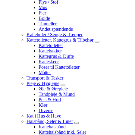
Plys / Stof
Mus
Fjer
Bolde
Tunneller
Andet spændende
Kattehuler / Senge & Tæpper
Kattetoiletter, Kattegrus & Tilbehør
Kattetoiletter
Kattebakker
Kattegrus & Dufte
Katteskeer
Poser til Kattetoiletter
Måtter
Transport & Tasker
Pleje & Hygiejne
Øje & Ørepleje
Tandpleje & Mund
Pels & Hud
Klør
Diverse
Kat i Hus & Have
Halsbånd, Seler & Liner
Kattehalsbånd
Kattehalsbånd inkl. Seler