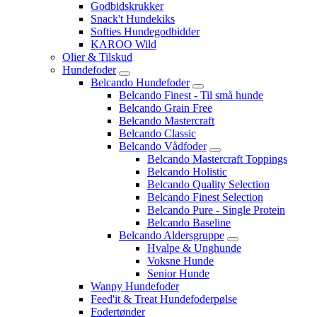
Godbidskrukker
Snack't Hundekiks
Softies Hundegodbidder
KAROO Wild
Olier & Tilskud
Hundefoder
Belcando Hundefoder
Belcando Finest - Til små hunde
Belcando Grain Free
Belcando Mastercraft
Belcando Classic
Belcando Vådfoder
Belcando Mastercraft Toppings
Belcando Holistic
Belcando Quality Selection
Belcando Finest Selection
Belcando Pure - Single Protein
Belcando Baseline
Belcando Aldersgruppe
Hvalpe & Unghunde
Voksne Hunde
Senior Hunde
Wanpy Hundefoder
Feed'it & Treat Hundefoderpølse
Fodertønder