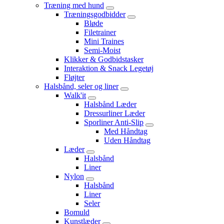
Træning med hund
Træningsgodbidder
Bløde
Filetrainer
Mini Traines
Semi-Moist
Klikker & Godbidstasker
Interaktion & Snack Legetøj
Fløjter
Halsbånd, seler og liner
Walk'it
Halsbånd Læder
Dressurliner Læder
Sporliner Anti-Slip
Med Håndtag
Uden Håndtag
Læder
Halsbånd
Liner
Nylon
Halsbånd
Liner
Seler
Bomuld
Kunstlæder