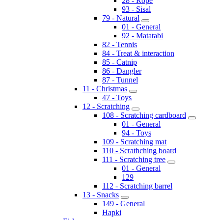
28 - Rope
93 - Sisal
79 - Natural
01 - General
92 - Matatabi
82 - Tennis
84 - Treat & interaction
85 - Catnip
86 - Dangler
87 - Tunnel
11 - Christmas
47 - Toys
12 - Scratching
108 - Scratching cardboard
01 - General
94 - Toys
109 - Scratching mat
110 - Scrathching board
111 - Scratching tree
01 - General
129
112 - Scratching barrel
13 - Snacks
149 - General
Hapki