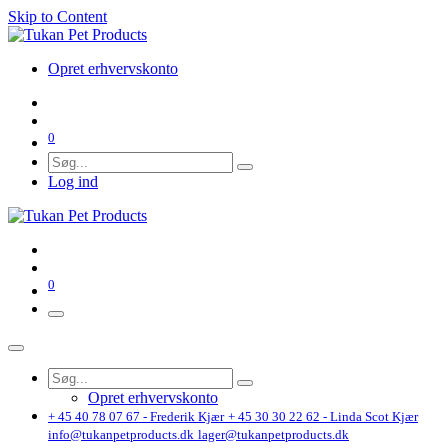
Skip to Content
Opret erhvervskonto
0
Log ind
0
Opret erhvervskonto
+ 45 40 78 07 67 - Frederik Kjær
+ 45 30 30 22 62 - Linda Scot Kjær
info@tukanpetproducts.dk
lager@tukanpetproducts.dk