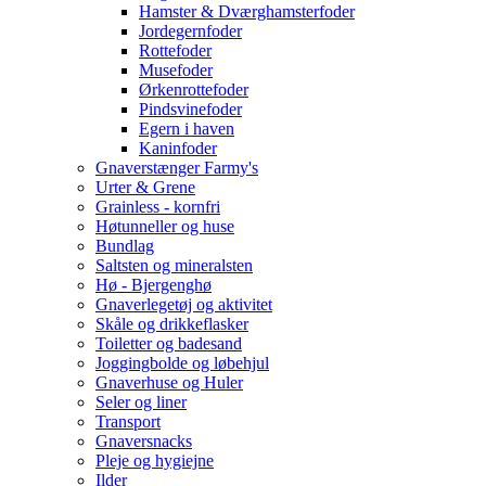
Hamster & Dværghamsterfoder
Jordegernfoder
Rottefoder
Musefoder
Ørkenrottefoder
Pindsvinefoder
Egern i haven
Kaninfoder
Gnaverstænger Farmy's
Urter & Grene
Grainless - kornfri
Høtunneller og huse
Bundlag
Saltsten og mineralsten
Hø - Bjergenghø
Gnaverlegetøj og aktivitet
Skåle og drikkeflasker
Toiletter og badesand
Joggingbolde og løbehjul
Gnaverhuse og Huler
Seler og liner
Transport
Gnaversnacks
Pleje og hygiejne
Ilder