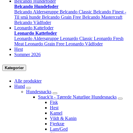
Belcando Hundefoder
Belcando Hundefoder
Belcando Aldersgruppe
Belcando Classic
Belcando Finest -
Til små hunde
Belcando Grain Free
Belcando Mastercraft
Belcando Vådfoder
Leonardo Kattefoder
Leonardo Kattefoder
Leonardo Aldersgruppe
Leonardo Classic
Leonardo Fresh
Meat
Leonardo Grain Free
Leonardo Vådfoder
Hest
Sommer 2026
Kategorier
Alle produkter
Hund
Hundesnacks
Snack'it - Tørrede Naturlige Hundesnacks
Fisk
Hest
Kamel
Vildt & Kanin
Fjerkræ
Lam/Ged