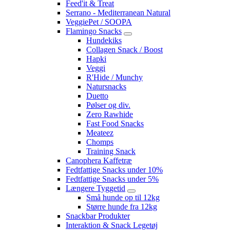
Feed'it & Treat
Serrano - Mediterranean Natural
VeggiePet / SOOPA
Flamingo Snacks
Hundekiks
Collagen Snack / Boost
Hapki
Veggi
R'Hide / Munchy
Natursnacks
Duetto
Pølser og div.
Zero Rawhide
Fast Food Snacks
Meateez
Chomps
Training Snack
Canophera Kaffetræ
Fedtfattige Snacks under 10%
Fedtfattige Snacks under 5%
Længere Tyggetid
Små hunde op til 12kg
Større hunde fra 12kg
Snackbar Produkter
Interaktion & Snack Legetøj