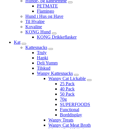
Hunde- og kattelemme
PETMATE
Flamingo
Hund i Hus og Have
Til Hvalpe
Kovaline
KONG Hund
KONG Drikkeflasker
Kat
Kattesnacks
Truly
Hapki
Deli Yumm
Tilskud
Wanpy Kattesnacks
Wanpy Cat Lickable
25 Pack
40 Pack
50 Pack
70g
SUPERFOODS
Functional
Borddisplay
Wanpy Treats
Wanpy Cat Meat Broth