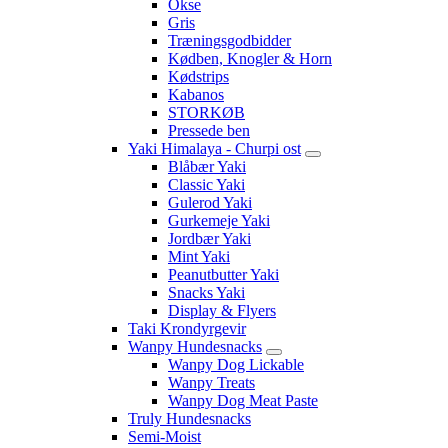
Okse
Gris
Træningsgodbidder
Kødben, Knogler & Horn
Kødstrips
Kabanos
STORKØB
Pressede ben
Yaki Himalaya - Churpi ost
Blåbær Yaki
Classic Yaki
Gulerod Yaki
Gurkemeje Yaki
Jordbær Yaki
Mint Yaki
Peanutbutter Yaki
Snacks Yaki
Display & Flyers
Taki Krondyrgevir
Wanpy Hundesnacks
Wanpy Dog Lickable
Wanpy Treats
Wanpy Dog Meat Paste
Truly Hundesnacks
Semi-Moist