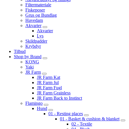
Filtermateriale
Fiskeposer
Grus og Bundlag
Havedam
Akvarier
Akvarier
Lys
Skildpadder
Krybdyr
Tilbud
Shop by Brand
KONG
Yaki
JR Farm
JR Farm Kat
JR Farm Jul
JR Farm Fugl
JR Farm Grainless
JR Farm Back to Instinct
Flamingo
Hund
01 - Resting places
01 - Basket & cushion & blanket
02 - Textile