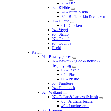
73 - Fish
92 - R'Hide
74 - Buffalo skin
75 - Buffalo skin & chicken
93 - Duetto
61 - Chicken
94 - Veggi
95 - Starco
97 - Crunch
98 - Country
Hapki
Kat
01 - Resting places
02 - Basket & igloo & house &
sleeping bag
02 - Textile
04 - Plush
06 - Plastic
03 - Furniture
04 - Hammock
02 - Walking
07 - Collar & harness & leash
05 - Artificial leather
40 - Luminescent
05 - Housing