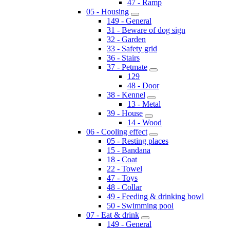
47 - Ramp
05 - Housing
149 - General
31 - Beware of dog sign
32 - Garden
33 - Safety grid
36 - Stairs
37 - Petmate
129
48 - Door
38 - Kennel
13 - Metal
39 - House
14 - Wood
06 - Cooling effect
05 - Resting places
15 - Bandana
18 - Coat
22 - Towel
47 - Toys
48 - Collar
49 - Feeding & drinking bowl
50 - Swimming pool
07 - Eat & drink
149 - General