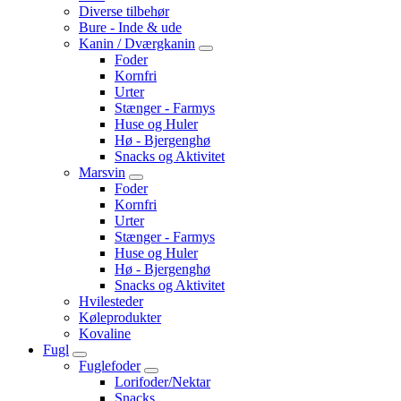
Diverse tilbehør
Bure - Inde & ude
Kanin / Dværgkanin
Foder
Kornfri
Urter
Stænger - Farmys
Huse og Huler
Hø - Bjergenghø
Snacks og Aktivitet
Marsvin
Foder
Kornfri
Urter
Stænger - Farmys
Huse og Huler
Hø - Bjergenghø
Snacks og Aktivitet
Hvilesteder
Køleprodukter
Kovaline
Fugl
Fuglefoder
Lorifoder/Nektar
Snacks