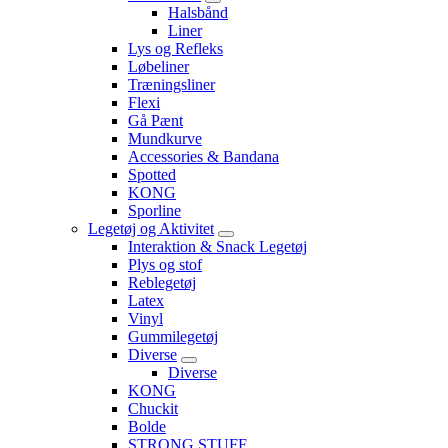
Halsbånd
Liner
Lys og Refleks
Løbeliner
Træningsliner
Flexi
Gå Pænt
Mundkurve
Accessories & Bandana
Spotted
KONG
Sporline
Legetøj og Aktivitet
Interaktion & Snack Legetøj
Plys og stof
Reblegetøj
Latex
Vinyl
Gummilegetøj
Diverse
Diverse
KONG
Chuckit
Bolde
STRONG STUFF