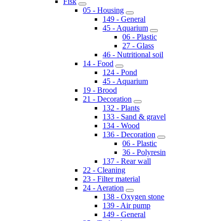
Fisk
05 - Housing
149 - General
45 - Aquarium
06 - Plastic
27 - Glass
46 - Nutritional soil
14 - Food
124 - Pond
45 - Aquarium
19 - Brood
21 - Decoration
132 - Plants
133 - Sand & gravel
134 - Wood
136 - Decoration
06 - Plastic
36 - Polyresin
137 - Rear wall
22 - Cleaning
23 - Filter material
24 - Aeration
138 - Oxygen stone
139 - Air pump
149 - General