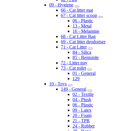
09 - Hygiene
66 - Cat litter mat
67 - Cat litter scoop
06 - Plastic
13 - Metal
16 - Melamine
68 - Cat Litter Bag
69 - Cat litter deodoriser
71 - Cat Litter
84 - Silica
85 - Bentonite
72 - Litter tray
73 - Cat toilet
01 - General
129
10 - Toys
149 - General
02 - Textile
04 - Plush
06 - Plastic
09 - Latex
20 - Foam
21 - TPR
24 - Rubber