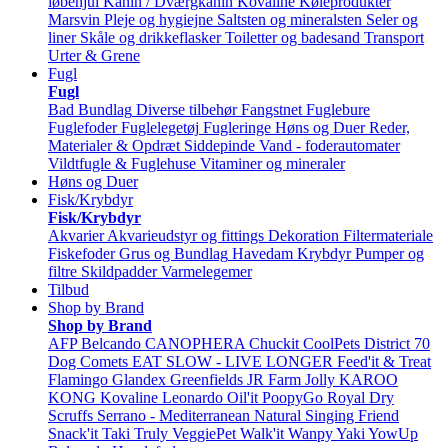
løbehjul
Kanin / Dværgkanin
Kovaline
Køleprodukter
Marsvin
Pleje og hygiejne
Saltsten og mineralsten
Seler og
liner
Skåle og drikkeflasker
Toiletter og badesand
Transport
Urter & Grene
Fugl
Fugl
Bad
Bundlag
Diverse tilbehør
Fangstnet
Fuglebure
Fuglefoder
Fuglelegetøj
Fugleringe
Høns og Duer
Reder,
Materialer & Opdræt
Siddepinde
Vand - foderautomater
Vildtfugle & Fuglehuse
Vitaminer og mineraler
Høns og Duer
Fisk/Krybdyr
Fisk/Krybdyr
Akvarier
Akvarieudstyr og fittings
Dekoration
Filtermateriale
Fiskefoder
Grus og Bundlag
Havedam
Krybdyr
Pumper og
filtre
Skildpadder
Varmelegemer
Tilbud
Shop by Brand
Shop by Brand
AFP
Belcando
CANOPHERA
Chuckit
CoolPets
District 70
Dog Comets
EAT SLOW - LIVE LONGER
Feed'it & Treat
Flamingo
Glandex
Greenfields
JR Farm
Jolly
KAROO
KONG
Kovaline
Leonardo
Oil'it
PoopyGo
Royal Dry
Scruffs
Serrano - Mediterranean Natural
Singing Friend
Snack'it
Taki
Truly
VeggiePet
Walk'it
Wanpy
Yaki
YowUp