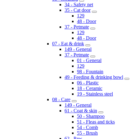
34 - Safety net
35 - Cat door
129
48 - Door
37 - Petmate
129
48 - Door
07 - Eat & drink
149 - General
37 - Petmate
01 - General
129
98 - Fountain
49 - Feeding & drinking bowl
06 - Plastic
18 - Ceramic
19 - Stainless steel
08 - Care
149 - General
61 - Coat & skin
50 - Shampoo
51 - Fleas and ticks
54 - Comb
55 - Brush
62 - Paw