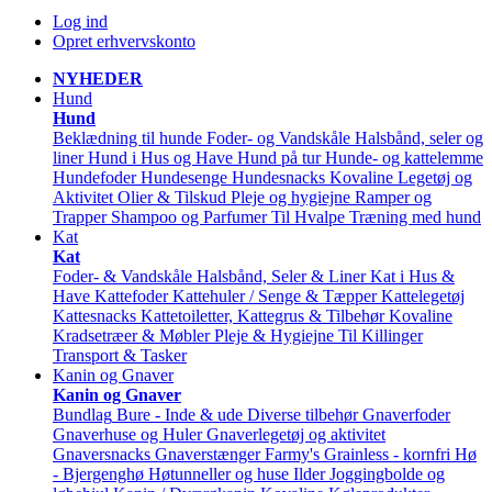
Log ind
Opret erhvervskonto
NYHEDER
Hund
Hund
Beklædning til hunde
Foder- og Vandskåle
Halsbånd, seler og
liner
Hund i Hus og Have
Hund på tur
Hunde- og kattelemme
Hundefoder
Hundesenge
Hundesnacks
Kovaline
Legetøj og
Aktivitet
Olier & Tilskud
Pleje og hygiejne
Ramper og
Trapper
Shampoo og Parfumer
Til Hvalpe
Træning med hund
Kat
Kat
Foder- & Vandskåle
Halsbånd, Seler & Liner
Kat i Hus &
Have
Kattefoder
Kattehuler / Senge & Tæpper
Kattelegetøj
Kattesnacks
Kattetoiletter, Kattegrus & Tilbehør
Kovaline
Kradsetræer & Møbler
Pleje & Hygiejne
Til Killinger
Transport & Tasker
Kanin og Gnaver
Kanin og Gnaver
Bundlag
Bure - Inde & ude
Diverse tilbehør
Gnaverfoder
Gnaverhuse og Huler
Gnaverlegetøj og aktivitet
Gnaversnacks
Gnaverstænger Farmy's
Grainless - kornfri
Hø
- Bjergenghø
Høtunneller og huse
Ilder
Joggingbolde og