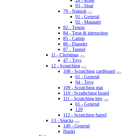
28 - Rope
93 - Sisal
79 - Natural
01 - General
92 - Matatabi
82 - Tennis
84 - Treat & interaction
85 - Catnip
86 - Dangler
87 - Tunnel
11 - Christmas
47 - Toys
12 - Scratching
108 - Scratching cardboard
01 - General
94 - Toys
109 - Scratching mat
110 - Scrathching board
111 - Scratching tree
01 - General
129
112 - Scratching barrel
13 - Snacks
149 - General
Hapki