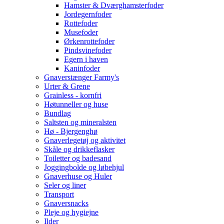
Hamster & Dværghamsterfoder
Jordegernfoder
Rottefoder
Musefoder
Ørkenrottefoder
Pindsvinefoder
Egern i haven
Kaninfoder
Gnaverstænger Farmy's
Urter & Grene
Grainless - kornfri
Høtunneller og huse
Bundlag
Saltsten og mineralsten
Hø - Bjergenghø
Gnaverlegetøj og aktivitet
Skåle og drikkeflasker
Toiletter og badesand
Joggingbolde og løbehjul
Gnaverhuse og Huler
Seler og liner
Transport
Gnaversnacks
Pleje og hygiejne
Ilder