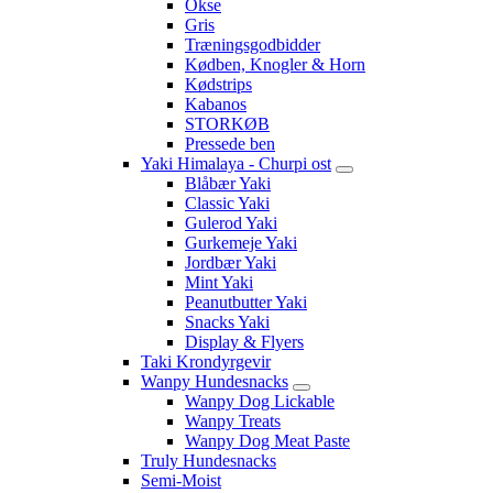
Okse
Gris
Træningsgodbidder
Kødben, Knogler & Horn
Kødstrips
Kabanos
STORKØB
Pressede ben
Yaki Himalaya - Churpi ost
Blåbær Yaki
Classic Yaki
Gulerod Yaki
Gurkemeje Yaki
Jordbær Yaki
Mint Yaki
Peanutbutter Yaki
Snacks Yaki
Display & Flyers
Taki Krondyrgevir
Wanpy Hundesnacks
Wanpy Dog Lickable
Wanpy Treats
Wanpy Dog Meat Paste
Truly Hundesnacks
Semi-Moist