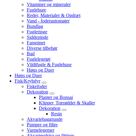
Vitaminer og mineraler
Fuglebure
Reder, Materialer & Opdræt
Vand - foderautomater
Bundlag
Fugleringe
Siddepinde
Fangstnet
Diverse tilbehør
Bad
Fuglelegetøj
Vildtfugle & Fuglehuse
Høns og Duer
Høns og Duer
Fisk/Krybdyr
Fiskefoder
Dekoration
Planter og Bonsai
Klipper, Trærødder & Skaller
Dekoration
Resin
Akvariebaggrunde
Pumper og filtre
Varmelegemer
Akvarieudstyr og fittings