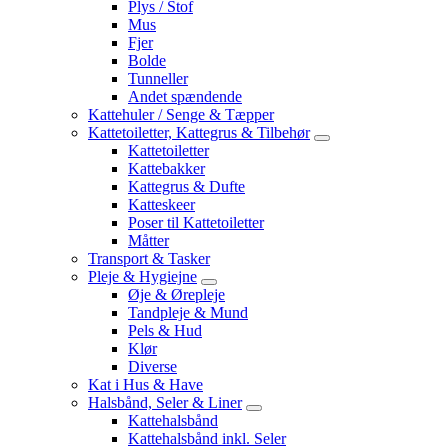
Plys / Stof
Mus
Fjer
Bolde
Tunneller
Andet spændende
Kattehuler / Senge & Tæpper
Kattetoiletter, Kattegrus & Tilbehør
Kattetoiletter
Kattebakker
Kattegrus & Dufte
Katteskeer
Poser til Kattetoiletter
Måtter
Transport & Tasker
Pleje & Hygiejne
Øje & Ørepleje
Tandpleje & Mund
Pels & Hud
Klør
Diverse
Kat i Hus & Have
Halsbånd, Seler & Liner
Kattehalsbånd
Kattehalsbånd inkl. Seler