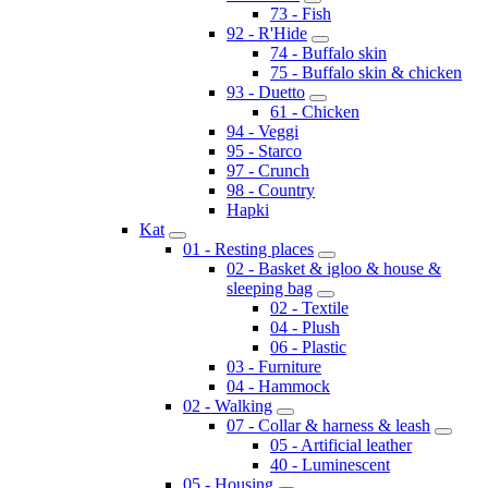
73 - Fish
92 - R'Hide
74 - Buffalo skin
75 - Buffalo skin & chicken
93 - Duetto
61 - Chicken
94 - Veggi
95 - Starco
97 - Crunch
98 - Country
Hapki
Kat
01 - Resting places
02 - Basket & igloo & house &
sleeping bag
02 - Textile
04 - Plush
06 - Plastic
03 - Furniture
04 - Hammock
02 - Walking
07 - Collar & harness & leash
05 - Artificial leather
40 - Luminescent
05 - Housing