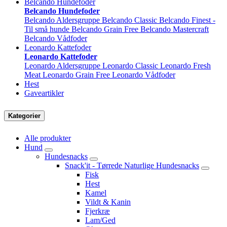
Belcando Hundefoder
Belcando Hundefoder
Belcando Aldersgruppe
Belcando Classic
Belcando Finest -
Til små hunde
Belcando Grain Free
Belcando Mastercraft
Belcando Vådfoder
Leonardo Kattefoder
Leonardo Kattefoder
Leonardo Aldersgruppe
Leonardo Classic
Leonardo Fresh
Meat
Leonardo Grain Free
Leonardo Vådfoder
Hest
Gaveartikler
Kategorier
Alle produkter
Hund
Hundesnacks
Snack'it - Tørrede Naturlige Hundesnacks
Fisk
Hest
Kamel
Vildt & Kanin
Fjerkræ
Lam/Ged