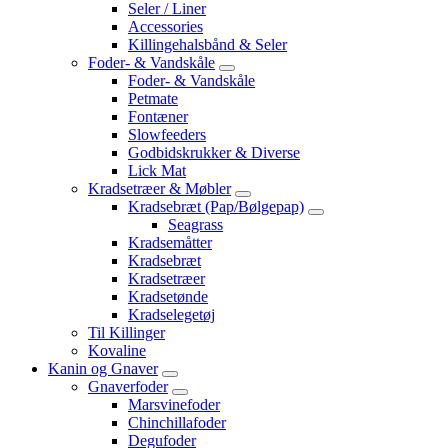
Seler / Liner
Accessories
Killingehalsbånd & Seler
Foder- & Vandskåle
Foder- & Vandskåle
Petmate
Fontæner
Slowfeeders
Godbidskrukker & Diverse
Lick Mat
Kradsetræer & Møbler
Kradsebræt (Pap/Bølgepap)
Seagrass
Kradsemåtter
Kradsebræt
Kradsetræer
Kradsetønde
Kradselegetøj
Til Killinger
Kovaline
Kanin og Gnaver
Gnaverfoder
Marsvinefoder
Chinchillafoder
Degufoder