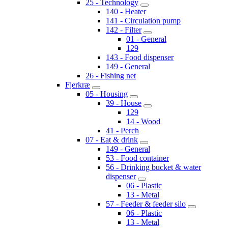
25 - Technology
140 - Heater
141 - Circulation pump
142 - Filter
01 - General
129
143 - Food dispenser
149 - General
26 - Fishing net
Fjerkræ
05 - Housing
39 - House
129
14 - Wood
41 - Perch
07 - Eat & drink
149 - General
53 - Food container
56 - Drinking bucket & water
dispenser
06 - Plastic
13 - Metal
57 - Feeder & feeder silo
06 - Plastic
13 - Metal