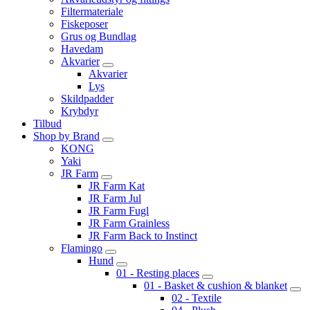
Filtermateriale
Fiskeposer
Grus og Bundlag
Havedam
Akvarier
Akvarier
Lys
Skildpadder
Krybdyr
Tilbud
Shop by Brand
KONG
Yaki
JR Farm
JR Farm Kat
JR Farm Jul
JR Farm Fugl
JR Farm Grainless
JR Farm Back to Instinct
Flamingo
Hund
01 - Resting places
01 - Basket & cushion & blanket
02 - Textile