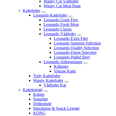
Wanpy Cat Vådfoder
Wanpy Cat Meat Paste
Kattefoder
Leonardo Kattefoder
Leonardo Grain Free
Leonardo Fresh Meat
Leonardo Classic
Leonardo Vådfoder
Leonardo Extra Filet
Leonardo Superior Selection
Leonardo Quality Selection
Leonardo Finest Selection
Leonardo Pulled Beef
Leonardo Aldersgruppe
Killinger
Voksne Katte
Truly Kattefoder
Wanpy Kattefoder
Vådfoder Kat
Kattelegetøj
Katnip
Naturligt
Drillepinde
Interaktion & Snack Legetøj
KONG