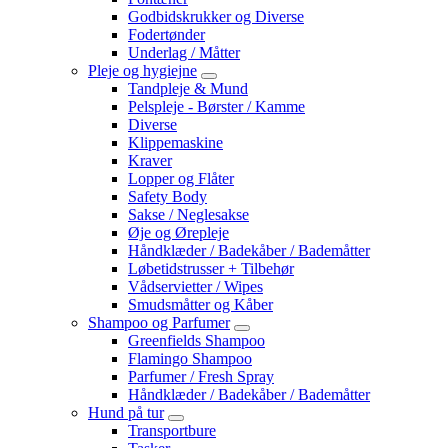
Godbidskrukker og Diverse
Fodertønder
Underlag / Måtter
Pleje og hygiejne
Tandpleje & Mund
Pelspleje - Børster / Kamme
Diverse
Klippemaskine
Kraver
Lopper og Flåter
Safety Body
Sakse / Neglesakse
Øje og Ørepleje
Håndklæder / Badekåber / Bademåtter
Løbetidstrusser + Tilbehør
Vådservietter / Wipes
Smudsmåtter og Kåber
Shampoo og Parfumer
Greenfields Shampoo
Flamingo Shampoo
Parfumer / Fresh Spray
Håndklæder / Badekåber / Bademåtter
Hund på tur
Transportbure