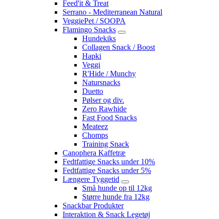
Feed'it & Treat
Serrano - Mediterranean Natural
VeggiePet / SOOPA
Flamingo Snacks
Hundekiks
Collagen Snack / Boost
Hapki
Veggi
R'Hide / Munchy
Natursnacks
Duetto
Pølser og div.
Zero Rawhide
Fast Food Snacks
Meateez
Chomps
Training Snack
Canophera Kaffetræ
Fedtfattige Snacks under 10%
Fedtfattige Snacks under 5%
Længere Tyggetid
Små hunde op til 12kg
Større hunde fra 12kg
Snackbar Produkter
Interaktion & Snack Legetøj