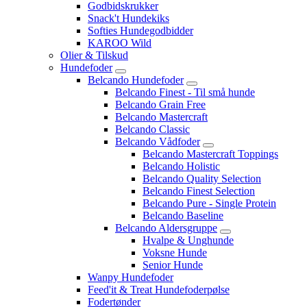
Godbidskrukker
Snack't Hundekiks
Softies Hundegodbidder
KAROO Wild
Olier & Tilskud
Hundefoder
Belcando Hundefoder
Belcando Finest - Til små hunde
Belcando Grain Free
Belcando Mastercraft
Belcando Classic
Belcando Vådfoder
Belcando Mastercraft Toppings
Belcando Holistic
Belcando Quality Selection
Belcando Finest Selection
Belcando Pure - Single Protein
Belcando Baseline
Belcando Aldersgruppe
Hvalpe & Unghunde
Voksne Hunde
Senior Hunde
Wanpy Hundefoder
Feed'it & Treat Hundefoderpølse
Fodertønder