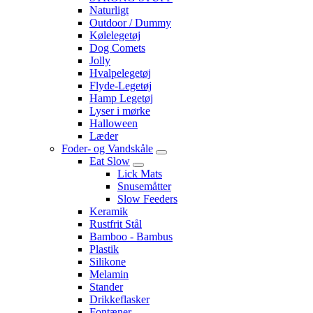
Naturligt
Outdoor / Dummy
Kølelegetøj
Dog Comets
Jolly
Hvalpelegetøj
Flyde-Legetøj
Hamp Legetøj
Lyser i mørke
Halloween
Læder
Foder- og Vandskåle
Eat Slow
Lick Mats
Snusemåtter
Slow Feeders
Keramik
Rustfrit Stål
Bamboo - Bambus
Plastik
Silikone
Melamin
Stander
Drikkeflasker
Fontæner