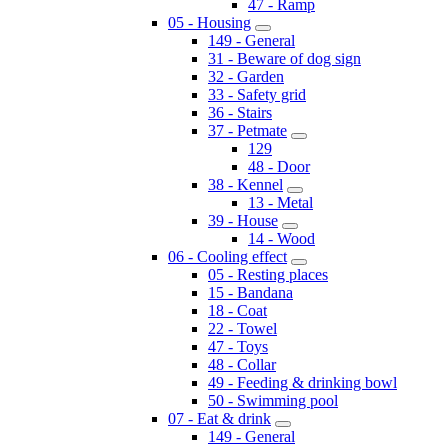
47 - Ramp
05 - Housing
149 - General
31 - Beware of dog sign
32 - Garden
33 - Safety grid
36 - Stairs
37 - Petmate
129
48 - Door
38 - Kennel
13 - Metal
39 - House
14 - Wood
06 - Cooling effect
05 - Resting places
15 - Bandana
18 - Coat
22 - Towel
47 - Toys
48 - Collar
49 - Feeding & drinking bowl
50 - Swimming pool
07 - Eat & drink
149 - General