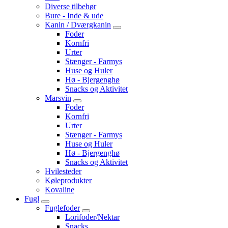
Diverse tilbehør
Bure - Inde & ude
Kanin / Dværgkanin
Foder
Kornfri
Urter
Stænger - Farmys
Huse og Huler
Hø - Bjergenghø
Snacks og Aktivitet
Marsvin
Foder
Kornfri
Urter
Stænger - Farmys
Huse og Huler
Hø - Bjergenghø
Snacks og Aktivitet
Hvilesteder
Køleprodukter
Kovaline
Fugl
Fuglefoder
Lorifoder/Nektar
Snacks