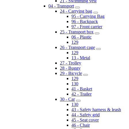
21 - Swimming vest
04 - Transport
24 - Carrying bag
95 - Carrying Bag
96 - Backpack
97 - Front carrier
25 - Transport box
06 - Plastic
129
26 - Transport cage
129
13 - Metal
27 - Trolley
28 - Buggy
29 - Bicycle
129
130
41 - Basket
42 - Trailer
30 - Car
130
43 - Safety harness & leash
44 - Safety grid
45 - Seat cover
46 - Chair