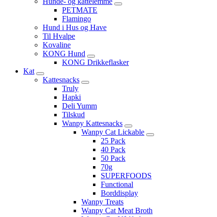
Hunde- og kattelemme
PETMATE
Flamingo
Hund i Hus og Have
Til Hvalpe
Kovaline
KONG Hund
KONG Drikkeflasker
Kat
Kattesnacks
Truly
Hapki
Deli Yumm
Tilskud
Wanpy Kattesnacks
Wanpy Cat Lickable
25 Pack
40 Pack
50 Pack
70g
SUPERFOODS
Functional
Borddisplay
Wanpy Treats
Wanpy Cat Meat Broth