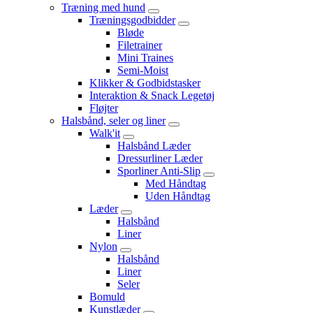
Træning med hund
Træningsgodbidder
Bløde
Filetrainer
Mini Traines
Semi-Moist
Klikker & Godbidstasker
Interaktion & Snack Legetøj
Fløjter
Halsbånd, seler og liner
Walk'it
Halsbånd Læder
Dressurliner Læder
Sporliner Anti-Slip
Med Håndtag
Uden Håndtag
Læder
Halsbånd
Liner
Nylon
Halsbånd
Liner
Seler
Bomuld
Kunstlæder