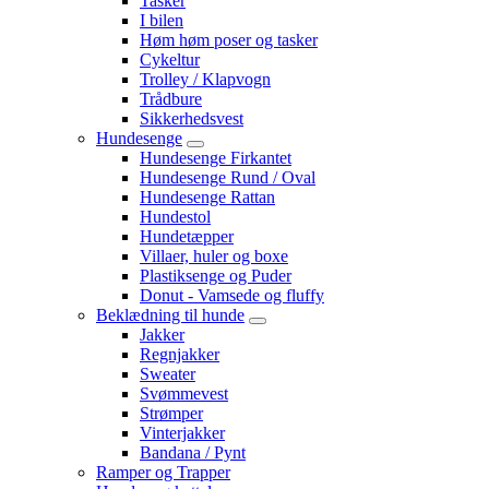
Tasker
I bilen
Høm høm poser og tasker
Cykeltur
Trolley / Klapvogn
Trådbure
Sikkerhedsvest
Hundesenge
Hundesenge Firkantet
Hundesenge Rund / Oval
Hundesenge Rattan
Hundestol
Hundetæpper
Villaer, huler og boxe
Plastiksenge og Puder
Donut - Vamsede og fluffy
Beklædning til hunde
Jakker
Regnjakker
Sweater
Svømmevest
Strømper
Vinterjakker
Bandana / Pynt
Ramper og Trapper