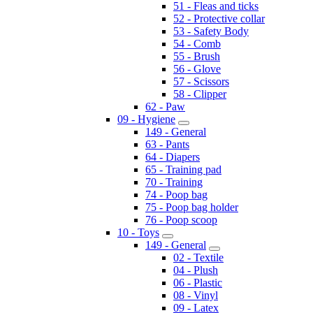
51 - Fleas and ticks
52 - Protective collar
53 - Safety Body
54 - Comb
55 - Brush
56 - Glove
57 - Scissors
58 - Clipper
62 - Paw
09 - Hygiene
149 - General
63 - Pants
64 - Diapers
65 - Training pad
70 - Training
74 - Poop bag
75 - Poop bag holder
76 - Poop scoop
10 - Toys
149 - General
02 - Textile
04 - Plush
06 - Plastic
08 - Vinyl
09 - Latex