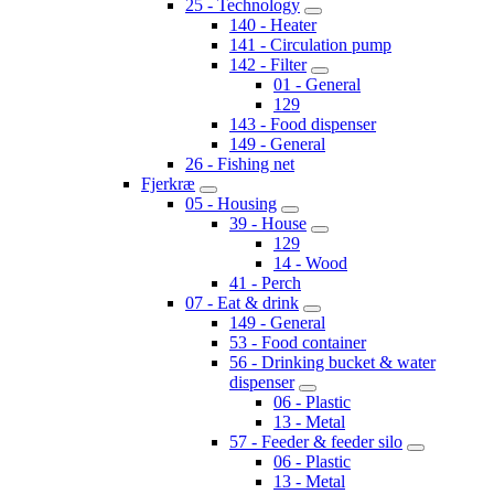
25 - Technology
140 - Heater
141 - Circulation pump
142 - Filter
01 - General
129
143 - Food dispenser
149 - General
26 - Fishing net
Fjerkræ
05 - Housing
39 - House
129
14 - Wood
41 - Perch
07 - Eat & drink
149 - General
53 - Food container
56 - Drinking bucket & water
dispenser
06 - Plastic
13 - Metal
57 - Feeder & feeder silo
06 - Plastic
13 - Metal