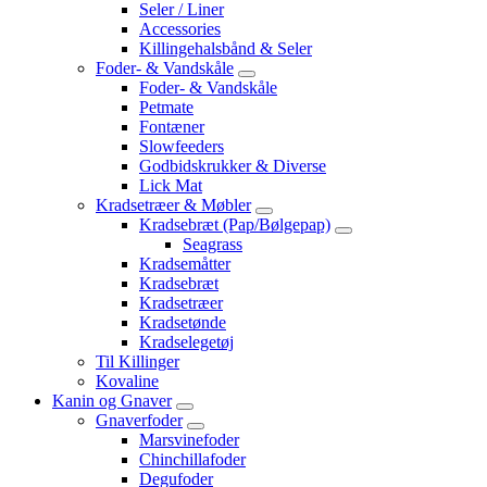
Seler / Liner
Accessories
Killingehalsbånd & Seler
Foder- & Vandskåle
Foder- & Vandskåle
Petmate
Fontæner
Slowfeeders
Godbidskrukker & Diverse
Lick Mat
Kradsetræer & Møbler
Kradsebræt (Pap/Bølgepap)
Seagrass
Kradsemåtter
Kradsebræt
Kradsetræer
Kradsetønde
Kradselegetøj
Til Killinger
Kovaline
Kanin og Gnaver
Gnaverfoder
Marsvinefoder
Chinchillafoder
Degufoder