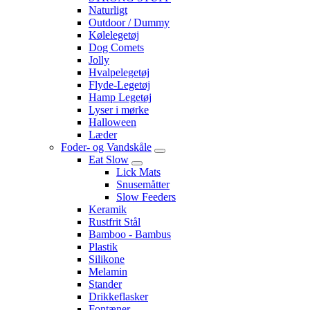
Naturligt
Outdoor / Dummy
Kølelegetøj
Dog Comets
Jolly
Hvalpelegetøj
Flyde-Legetøj
Hamp Legetøj
Lyser i mørke
Halloween
Læder
Foder- og Vandskåle
Eat Slow
Lick Mats
Snusemåtter
Slow Feeders
Keramik
Rustfrit Stål
Bamboo - Bambus
Plastik
Silikone
Melamin
Stander
Drikkeflasker
Fontæner