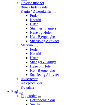
Diverse tilbehør
Bure - Inde & ude
Kanin / Dværgkanin
Foder
Kornfri
Urter
Stænger - Farmys
Huse og Huler
Hø - Bjergenghø
Snacks og Aktivitet
Marsvin
Foder
Kornfri
Urter
Stænger - Farmys
Huse og Huler
Hø - Bjergenghø
Snacks og Aktivitet
Hvilesteder
Køleprodukter
Kovaline
Fugl
Fuglefoder
Lorifoder/Nektar
Snacks