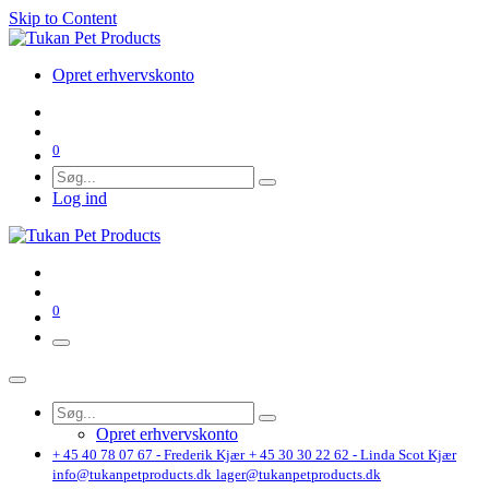
Skip to Content
Opret erhvervskonto
0
Log ind
0
Opret erhvervskonto
+ 45 40 78 07 67 - Frederik Kjær
+ 45 30 30 22 62 - Linda Scot Kjær
info@tukanpetproducts.dk
lager@tukanpetproducts.dk