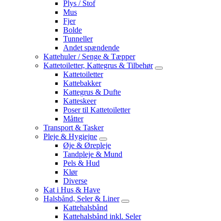
Plys / Stof
Mus
Fjer
Bolde
Tunneller
Andet spændende
Kattehuler / Senge & Tæpper
Kattetoiletter, Kattegrus & Tilbehør
Kattetoiletter
Kattebakker
Kattegrus & Dufte
Katteskeer
Poser til Kattetoiletter
Måtter
Transport & Tasker
Pleje & Hygiejne
Øje & Ørepleje
Tandpleje & Mund
Pels & Hud
Klør
Diverse
Kat i Hus & Have
Halsbånd, Seler & Liner
Kattehalsbånd
Kattehalsbånd inkl. Seler