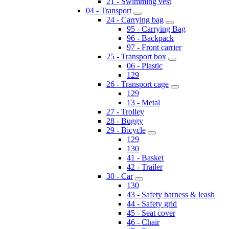
21 - Swimming vest
04 - Transport
24 - Carrying bag
95 - Carrying Bag
96 - Backpack
97 - Front carrier
25 - Transport box
06 - Plastic
129
26 - Transport cage
129
13 - Metal
27 - Trolley
28 - Buggy
29 - Bicycle
129
130
41 - Basket
42 - Trailer
30 - Car
130
43 - Safety harness & leash
44 - Safety grid
45 - Seat cover
46 - Chair