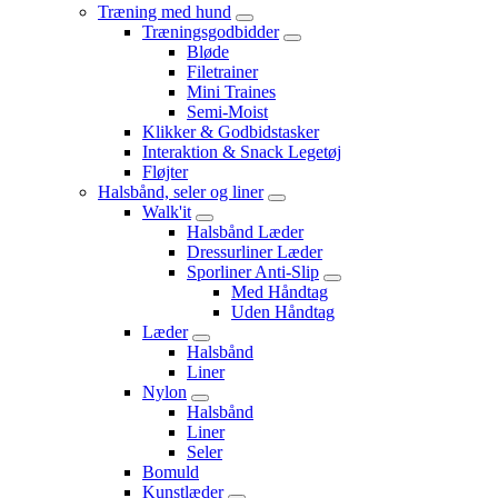
Træning med hund
Træningsgodbidder
Bløde
Filetrainer
Mini Traines
Semi-Moist
Klikker & Godbidstasker
Interaktion & Snack Legetøj
Fløjter
Halsbånd, seler og liner
Walk'it
Halsbånd Læder
Dressurliner Læder
Sporliner Anti-Slip
Med Håndtag
Uden Håndtag
Læder
Halsbånd
Liner
Nylon
Halsbånd
Liner
Seler
Bomuld
Kunstlæder