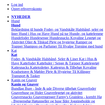
Log ind
Opret erhvervskonto
NYHEDER
Hund
Hund
Beklædning til hunde
Foder- og Vandskåle
Halsbånd, seler og
liner
Hund i Hus og Have
Hund på tur
Hunde- og kattelemme
Hundefoder
Hundesenge
Hundesnacks
Kovaline
Legetøj og
Aktivitet
Olier & Tilskud
Pleje og hygiejne
Ramper og
Trapper
Shampoo og Parfumer
Til Hvalpe
Træning med hund
Kat
Kat
Foder- & Vandskåle
Halsbånd, Seler & Liner
Kat i Hus &
Have
Kattefoder
Kattehuler / Senge & Tæpper
Kattelegetøj
Kattesnacks
Kattetoiletter, Kattegrus & Tilbehør
Kovaline
Kradsetræer & Møbler
Pleje & Hygiejne
Til Killinger
Transport & Tasker
Kanin og Gnaver
Kanin og Gnaver
Bundlag
Bure - Inde & ude
Diverse tilbehør
Gnaverfoder
Gnaverhuse og Huler
Gnaverlegetøj og aktivitet
Gnaversnacks
Gnaverstænger Farmy's
Grainless - kornfri
Hø
- Bjergenghø
Høtunneller og huse
Ilder
Joggingbolde og