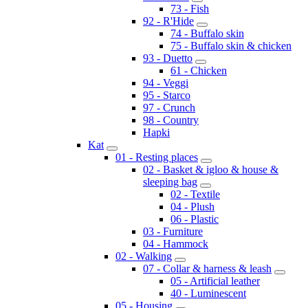
73 - Fish
92 - R'Hide
74 - Buffalo skin
75 - Buffalo skin & chicken
93 - Duetto
61 - Chicken
94 - Veggi
95 - Starco
97 - Crunch
98 - Country
Hapki
Kat
01 - Resting places
02 - Basket & igloo & house &
sleeping bag
02 - Textile
04 - Plush
06 - Plastic
03 - Furniture
04 - Hammock
02 - Walking
07 - Collar & harness & leash
05 - Artificial leather
40 - Luminescent
05 - Housing