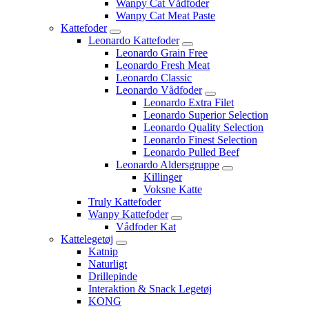
Wanpy Cat Vådfoder
Wanpy Cat Meat Paste
Kattefoder
Leonardo Kattefoder
Leonardo Grain Free
Leonardo Fresh Meat
Leonardo Classic
Leonardo Vådfoder
Leonardo Extra Filet
Leonardo Superior Selection
Leonardo Quality Selection
Leonardo Finest Selection
Leonardo Pulled Beef
Leonardo Aldersgruppe
Killinger
Voksne Katte
Truly Kattefoder
Wanpy Kattefoder
Vådfoder Kat
Kattelegetøj
Katnip
Naturligt
Drillepinde
Interaktion & Snack Legetøj
KONG