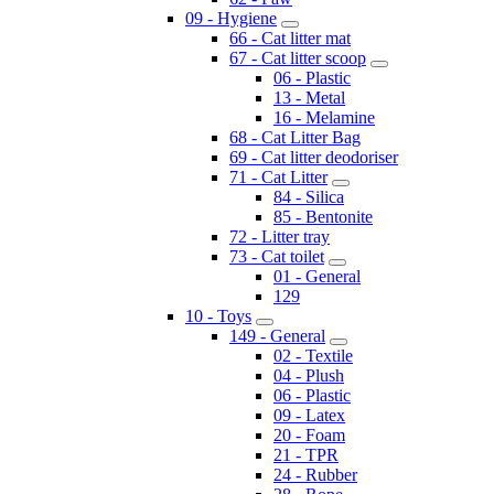
09 - Hygiene
66 - Cat litter mat
67 - Cat litter scoop
06 - Plastic
13 - Metal
16 - Melamine
68 - Cat Litter Bag
69 - Cat litter deodoriser
71 - Cat Litter
84 - Silica
85 - Bentonite
72 - Litter tray
73 - Cat toilet
01 - General
129
10 - Toys
149 - General
02 - Textile
04 - Plush
06 - Plastic
09 - Latex
20 - Foam
21 - TPR
24 - Rubber