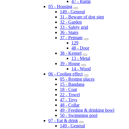
47 - Ramp
05 - Housing
149 - General
31 - Beware of dog sign
32 - Garden
33 - Safety grid
36 - Stairs
37 - Petmate
129
48 - Door
38 - Kennel
13 - Metal
39 - House
14 - Wood
06 - Cooling effect
05 - Resting places
15 - Bandana
18 - Coat
22 - Towel
47 - Toys
48 - Collar
49 - Feeding & drinking bowl
50 - Swimming pool
07 - Eat & drink
149 - General