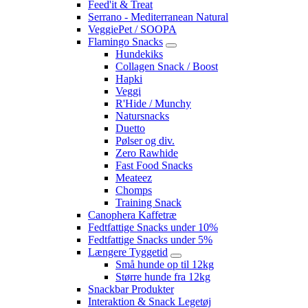
Feed'it & Treat
Serrano - Mediterranean Natural
VeggiePet / SOOPA
Flamingo Snacks
Hundekiks
Collagen Snack / Boost
Hapki
Veggi
R'Hide / Munchy
Natursnacks
Duetto
Pølser og div.
Zero Rawhide
Fast Food Snacks
Meateez
Chomps
Training Snack
Canophera Kaffetræ
Fedtfattige Snacks under 10%
Fedtfattige Snacks under 5%
Længere Tyggetid
Små hunde op til 12kg
Større hunde fra 12kg
Snackbar Produkter
Interaktion & Snack Legetøj