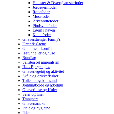
Hamster & Dværghamsterfoder
Jordegernfoder
Rottefoder
Musefoder
Ørkenrottefoder
Pindsvinefoder
Egern i haven
Kaninfoder
Gnaverstænger Farmy's
Urter & Grene
Grainless - kornfri
Høtunneller og huse
Bundlag
Saltsten og mineralsten
Hø - Bjergenghø
Gnaverlegetøj og aktivitet
Skåle og drikkeflasker
Toiletter og badesand
Joggingbolde og løbehjul
Gnaverhuse og Huler
Seler og liner
Transport
Gnaversnacks
Pleje og hygiejne
Ilder