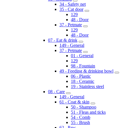
34 - Safety net
35 - Cat door
129
48 - Door
37 - Petmate
129
48 - Door
07 - Eat & drink
149 - General
37 - Petmate
01 - General
129
98 - Fountain
49 - Feeding & drinking bowl
06 - Plastic
18 - Ceramic
19 - Stainless steel
08 - Care
149 - General
61 - Coat & skin
50 - Shampoo
51 - Fleas and ticks
54 - Comb
55 - Brush
62 - Paw