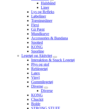
Halsbånd
Liner
Lys og Refleks
Løbeliner
Træningsliner
Flexi
Gå Pænt
Mundkurve
Accessories & Bandana
Spotted
KONG
Sporline
Legetøj og Aktivitet
Interaktion & Snack Legetøj
Plys og stof
Reblegetøj
Latex
Vinyl
Gummilegetøj
Diverse
Diverse
KONG
Chuckit
Bolde
STRONG STUFF