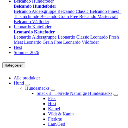
Belcando Hundefoder
Belcando Hundefoder
Belcando Aldersgruppe
Belcando Classic
Belcando Finest -
Til små hunde
Belcando Grain Free
Belcando Mastercraft
Belcando Vådfoder
Leonardo Kattefoder
Leonardo Kattefoder
Leonardo Aldersgruppe
Leonardo Classic
Leonardo Fresh
Meat
Leonardo Grain Free
Leonardo Vådfoder
Hest
Sommer 2026
Kategorier
Alle produkter
Hund
Hundesnacks
Snack'it - Tørrede Naturlige Hundesnacks
Fisk
Hest
Kamel
Vildt & Kanin
Fjerkræ
Lam/Ged