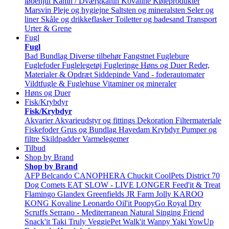
løbehjul
Kanin / Dværgkanin
Kovaline
Køleprodukter
Marsvin
Pleje og hygiejne
Saltsten og mineralsten
Seler og
liner
Skåle og drikkeflasker
Toiletter og badesand
Transport
Urter & Grene
Fugl
Fugl
Bad
Bundlag
Diverse tilbehør
Fangstnet
Fuglebure
Fuglefoder
Fuglelegetøj
Fugleringe
Høns og Duer
Reder,
Materialer & Opdræt
Siddepinde
Vand - foderautomater
Vildtfugle & Fuglehuse
Vitaminer og mineraler
Høns og Duer
Fisk/Krybdyr
Fisk/Krybdyr
Akvarier
Akvarieudstyr og fittings
Dekoration
Filtermateriale
Fiskefoder
Grus og Bundlag
Havedam
Krybdyr
Pumper og
filtre
Skildpadder
Varmelegemer
Tilbud
Shop by Brand
Shop by Brand
AFP
Belcando
CANOPHERA
Chuckit
CoolPets
District 70
Dog Comets
EAT SLOW - LIVE LONGER
Feed'it & Treat
Flamingo
Glandex
Greenfields
JR Farm
Jolly
KAROO
KONG
Kovaline
Leonardo
Oil'it
PoopyGo
Royal Dry
Scruffs
Serrano - Mediterranean Natural
Singing Friend
Snack'it
Taki
Truly
VeggiePet
Walk'it
Wanpy
Yaki
YowUp