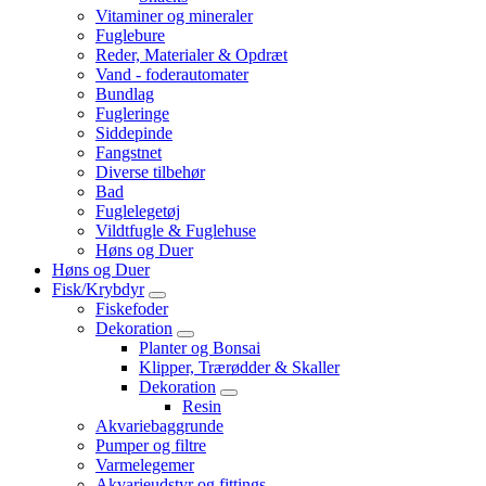
Vitaminer og mineraler
Fuglebure
Reder, Materialer & Opdræt
Vand - foderautomater
Bundlag
Fugleringe
Siddepinde
Fangstnet
Diverse tilbehør
Bad
Fuglelegetøj
Vildtfugle & Fuglehuse
Høns og Duer
Høns og Duer
Fisk/Krybdyr
Fiskefoder
Dekoration
Planter og Bonsai
Klipper, Trærødder & Skaller
Dekoration
Resin
Akvariebaggrunde
Pumper og filtre
Varmelegemer
Akvarieudstyr og fittings