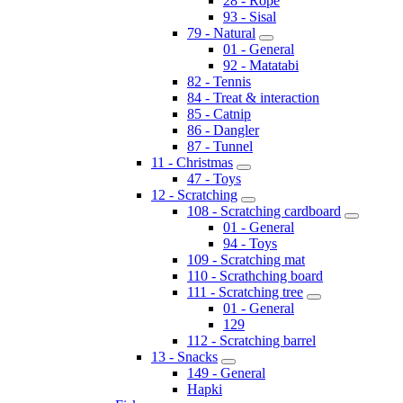
28 - Rope
93 - Sisal
79 - Natural
01 - General
92 - Matatabi
82 - Tennis
84 - Treat & interaction
85 - Catnip
86 - Dangler
87 - Tunnel
11 - Christmas
47 - Toys
12 - Scratching
108 - Scratching cardboard
01 - General
94 - Toys
109 - Scratching mat
110 - Scrathching board
111 - Scratching tree
01 - General
129
112 - Scratching barrel
13 - Snacks
149 - General
Hapki