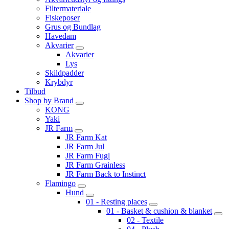
Filtermateriale
Fiskeposer
Grus og Bundlag
Havedam
Akvarier
Akvarier
Lys
Skildpadder
Krybdyr
Tilbud
Shop by Brand
KONG
Yaki
JR Farm
JR Farm Kat
JR Farm Jul
JR Farm Fugl
JR Farm Grainless
JR Farm Back to Instinct
Flamingo
Hund
01 - Resting places
01 - Basket & cushion & blanket
02 - Textile