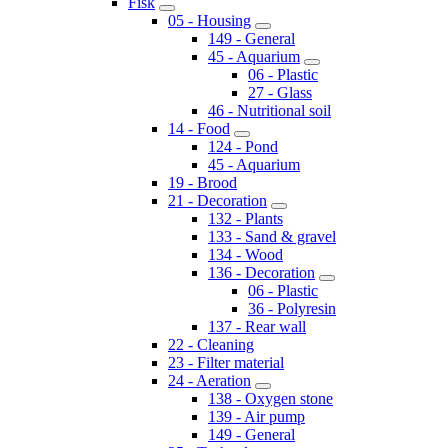
Fisk
05 - Housing
149 - General
45 - Aquarium
06 - Plastic
27 - Glass
46 - Nutritional soil
14 - Food
124 - Pond
45 - Aquarium
19 - Brood
21 - Decoration
132 - Plants
133 - Sand & gravel
134 - Wood
136 - Decoration
06 - Plastic
36 - Polyresin
137 - Rear wall
22 - Cleaning
23 - Filter material
24 - Aeration
138 - Oxygen stone
139 - Air pump
149 - General