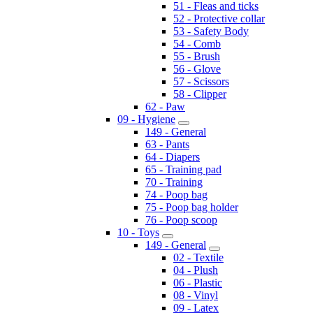
51 - Fleas and ticks
52 - Protective collar
53 - Safety Body
54 - Comb
55 - Brush
56 - Glove
57 - Scissors
58 - Clipper
62 - Paw
09 - Hygiene
149 - General
63 - Pants
64 - Diapers
65 - Training pad
70 - Training
74 - Poop bag
75 - Poop bag holder
76 - Poop scoop
10 - Toys
149 - General
02 - Textile
04 - Plush
06 - Plastic
08 - Vinyl
09 - Latex