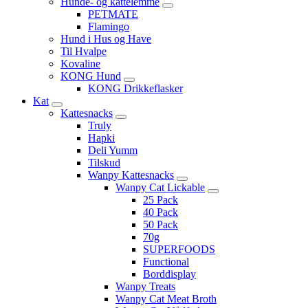
Hunde- og kattelemme
PETMATE
Flamingo
Hund i Hus og Have
Til Hvalpe
Kovaline
KONG Hund
KONG Drikkeflasker
Kat
Kattesnacks
Truly
Hapki
Deli Yumm
Tilskud
Wanpy Kattesnacks
Wanpy Cat Lickable
25 Pack
40 Pack
50 Pack
70g
SUPERFOODS
Functional
Borddisplay
Wanpy Treats
Wanpy Cat Meat Broth