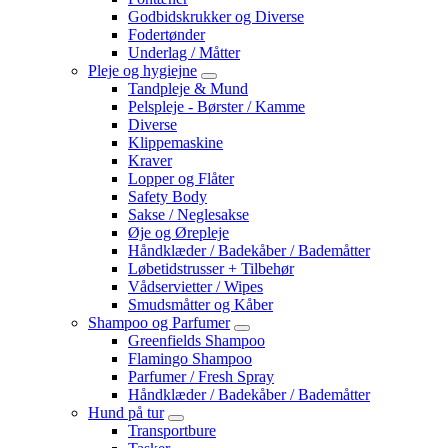
Godbidskrukker og Diverse
Fodertønder
Underlag / Måtter
Pleje og hygiejne
Tandpleje & Mund
Pelspleje - Børster / Kamme
Diverse
Klippemaskine
Kraver
Lopper og Flåter
Safety Body
Sakse / Neglesakse
Øje og Ørepleje
Håndklæder / Badekåber / Bademåtter
Løbetidstrusser + Tilbehør
Vådservietter / Wipes
Smudsmåtter og Kåber
Shampoo og Parfumer
Greenfields Shampoo
Flamingo Shampoo
Parfumer / Fresh Spray
Håndklæder / Badekåber / Bademåtter
Hund på tur
Transportbure