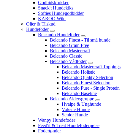
Godbidskrukker
Snack't Hundekiks
Softies Hundegodbidder
KAROO Wild
Olier & Tilskud
Hundefoder
Belcando Hundefoder
Belcando Finest - Til små hunde
Belcando Grain Free
Belcando Mastercraft
Belcando Classic
Belcando Vådfoder
Belcando Mastercraft Toppings
Belcando Holistic
Belcando Quality Selection
Belcando Finest Selection
Belcando Pure - Single Protein
Belcando Baseline
Belcando Aldersgruppe
Hvalpe & Unghunde
Voksne Hunde
Senior Hunde
Wanpy Hundefoder
Feed'it & Treat Hundefoderpølse
Fodertønder