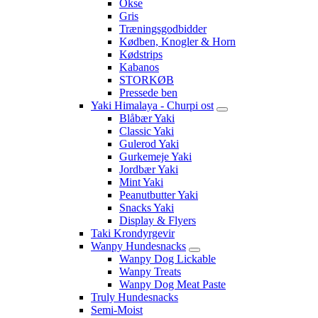
Okse
Gris
Træningsgodbidder
Kødben, Knogler & Horn
Kødstrips
Kabanos
STORKØB
Pressede ben
Yaki Himalaya - Churpi ost
Blåbær Yaki
Classic Yaki
Gulerod Yaki
Gurkemeje Yaki
Jordbær Yaki
Mint Yaki
Peanutbutter Yaki
Snacks Yaki
Display & Flyers
Taki Krondyrgevir
Wanpy Hundesnacks
Wanpy Dog Lickable
Wanpy Treats
Wanpy Dog Meat Paste
Truly Hundesnacks
Semi-Moist