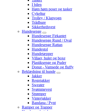
Tasker
I bilen
Høm høm poser og tasker
Cykeltur
Trolley / Klapvogn
Trådbure
Sikkerhedsvest
Hundesenge
Hundesenge Firkantet
Hundesenge Rund / Oval
Hundesenge Rattan
Hundestol
Hundetæpper
Villaer, huler og boxe
Plastiksenge og Puder
Donut - Vamsede og fluffy
Beklædning til hunde
Jakker
Regnjakker
Sweater
Svømmevest
Strømper
Vinterjakker
Bandana / Pynt
Ramper og Trapper