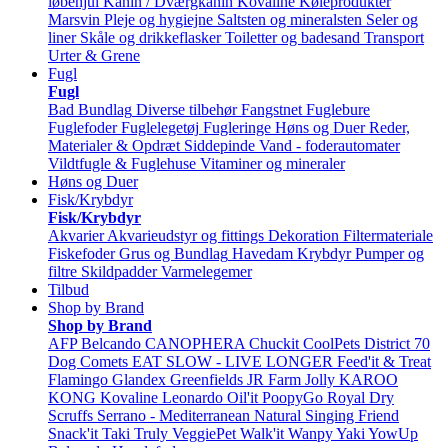
løbehjul
Kanin / Dværgkanin
Kovaline
Køleprodukter
Marsvin
Pleje og hygiejne
Saltsten og mineralsten
Seler og
liner
Skåle og drikkeflasker
Toiletter og badesand
Transport
Urter & Grene
Fugl
Fugl
Bad
Bundlag
Diverse tilbehør
Fangstnet
Fuglebure
Fuglefoder
Fuglelegetøj
Fugleringe
Høns og Duer
Reder,
Materialer & Opdræt
Siddepinde
Vand - foderautomater
Vildtfugle & Fuglehuse
Vitaminer og mineraler
Høns og Duer
Fisk/Krybdyr
Fisk/Krybdyr
Akvarier
Akvarieudstyr og fittings
Dekoration
Filtermateriale
Fiskefoder
Grus og Bundlag
Havedam
Krybdyr
Pumper og
filtre
Skildpadder
Varmelegemer
Tilbud
Shop by Brand
Shop by Brand
AFP
Belcando
CANOPHERA
Chuckit
CoolPets
District 70
Dog Comets
EAT SLOW - LIVE LONGER
Feed'it & Treat
Flamingo
Glandex
Greenfields
JR Farm
Jolly
KAROO
KONG
Kovaline
Leonardo
Oil'it
PoopyGo
Royal Dry
Scruffs
Serrano - Mediterranean Natural
Singing Friend
Snack'it
Taki
Truly
VeggiePet
Walk'it
Wanpy
Yaki
YowUp