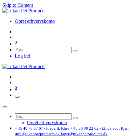
Skip to Content
Opret erhvervskonto
0
Log ind
0
Opret erhvervskonto
+ 45 40 78 07 67 - Frederik Kjær
+ 45 30 30 22 62 - Linda Scot Kjær
info@tukanpetproducts.dk
lager@tukanpetproducts.dk