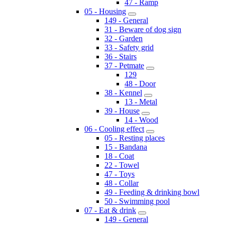
47 - Ramp
05 - Housing
149 - General
31 - Beware of dog sign
32 - Garden
33 - Safety grid
36 - Stairs
37 - Petmate
129
48 - Door
38 - Kennel
13 - Metal
39 - House
14 - Wood
06 - Cooling effect
05 - Resting places
15 - Bandana
18 - Coat
22 - Towel
47 - Toys
48 - Collar
49 - Feeding & drinking bowl
50 - Swimming pool
07 - Eat & drink
149 - General