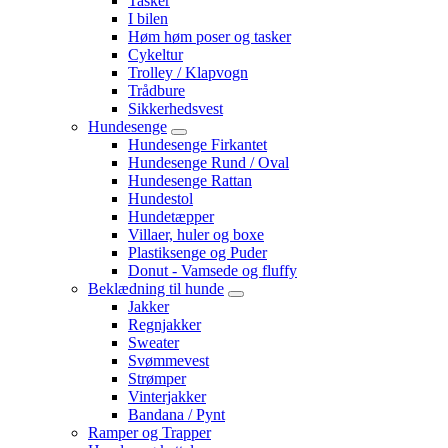
Tasker
I bilen
Høm høm poser og tasker
Cykeltur
Trolley / Klapvogn
Trådbure
Sikkerhedsvest
Hundesenge
Hundesenge Firkantet
Hundesenge Rund / Oval
Hundesenge Rattan
Hundestol
Hundetæpper
Villaer, huler og boxe
Plastiksenge og Puder
Donut - Vamsede og fluffy
Beklædning til hunde
Jakker
Regnjakker
Sweater
Svømmevest
Strømper
Vinterjakker
Bandana / Pynt
Ramper og Trapper