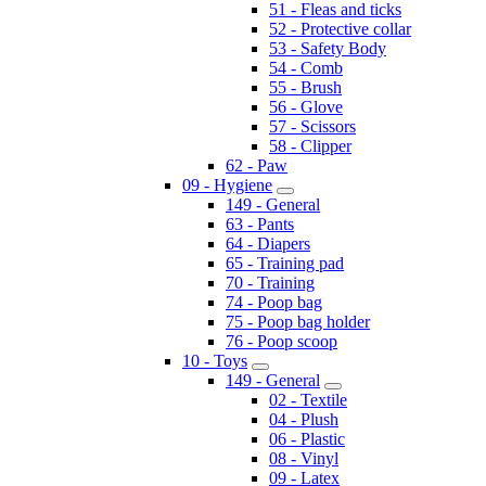
51 - Fleas and ticks
52 - Protective collar
53 - Safety Body
54 - Comb
55 - Brush
56 - Glove
57 - Scissors
58 - Clipper
62 - Paw
09 - Hygiene
149 - General
63 - Pants
64 - Diapers
65 - Training pad
70 - Training
74 - Poop bag
75 - Poop bag holder
76 - Poop scoop
10 - Toys
149 - General
02 - Textile
04 - Plush
06 - Plastic
08 - Vinyl
09 - Latex