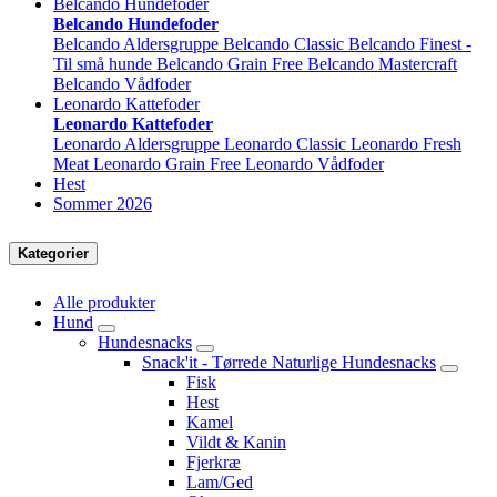
Belcando Hundefoder
Belcando Hundefoder
Belcando Aldersgruppe
Belcando Classic
Belcando Finest -
Til små hunde
Belcando Grain Free
Belcando Mastercraft
Belcando Vådfoder
Leonardo Kattefoder
Leonardo Kattefoder
Leonardo Aldersgruppe
Leonardo Classic
Leonardo Fresh
Meat
Leonardo Grain Free
Leonardo Vådfoder
Hest
Sommer 2026
Kategorier
Alle produkter
Hund
Hundesnacks
Snack'it - Tørrede Naturlige Hundesnacks
Fisk
Hest
Kamel
Vildt & Kanin
Fjerkræ
Lam/Ged