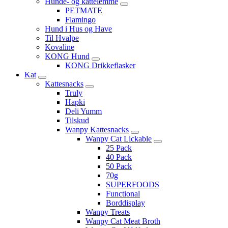
Hunde- og kattelemme
PETMATE
Flamingo
Hund i Hus og Have
Til Hvalpe
Kovaline
KONG Hund
KONG Drikkeflasker
Kat
Kattesnacks
Truly
Hapki
Deli Yumm
Tilskud
Wanpy Kattesnacks
Wanpy Cat Lickable
25 Pack
40 Pack
50 Pack
70g
SUPERFOODS
Functional
Borddisplay
Wanpy Treats
Wanpy Cat Meat Broth