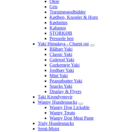
Okse
Gris
Træningsgodbidder
Kødben, Knogler & Horn
Kødstrips
Kabanos
STORKØB
Pressede ben
Yaki Himalaya - Churpi ost
Blåbær Yaki
Classic Yaki
Gulerod Yaki
Gurkemeje Yaki
Jordbær Yaki
Mint Yaki
Peanutbutter Yaki
Snacks Yaki
Display & Flyers
Taki Krondyrgevir
Wanpy Hundesnacks
Wanpy Dog Lickable
Wanpy Treats
Wanpy Dog Meat Paste
Truly Hundesnacks
Semi-Moist