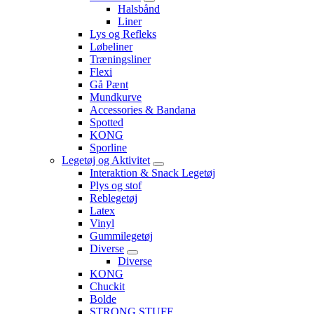
Halsbånd
Liner
Lys og Refleks
Løbeliner
Træningsliner
Flexi
Gå Pænt
Mundkurve
Accessories & Bandana
Spotted
KONG
Sporline
Legetøj og Aktivitet
Interaktion & Snack Legetøj
Plys og stof
Reblegetøj
Latex
Vinyl
Gummilegetøj
Diverse
Diverse
KONG
Chuckit
Bolde
STRONG STUFF