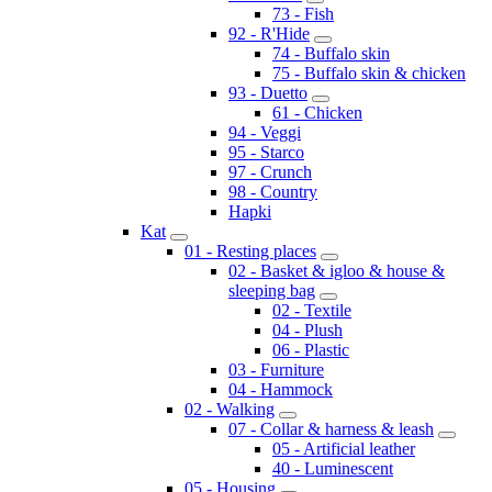
73 - Fish
92 - R'Hide
74 - Buffalo skin
75 - Buffalo skin & chicken
93 - Duetto
61 - Chicken
94 - Veggi
95 - Starco
97 - Crunch
98 - Country
Hapki
Kat
01 - Resting places
02 - Basket & igloo & house &
sleeping bag
02 - Textile
04 - Plush
06 - Plastic
03 - Furniture
04 - Hammock
02 - Walking
07 - Collar & harness & leash
05 - Artificial leather
40 - Luminescent
05 - Housing