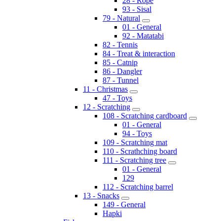
28 - Rope
93 - Sisal
79 - Natural
01 - General
92 - Matatabi
82 - Tennis
84 - Treat & interaction
85 - Catnip
86 - Dangler
87 - Tunnel
11 - Christmas
47 - Toys
12 - Scratching
108 - Scratching cardboard
01 - General
94 - Toys
109 - Scratching mat
110 - Scrathching board
111 - Scratching tree
01 - General
129
112 - Scratching barrel
13 - Snacks
149 - General
Hapki