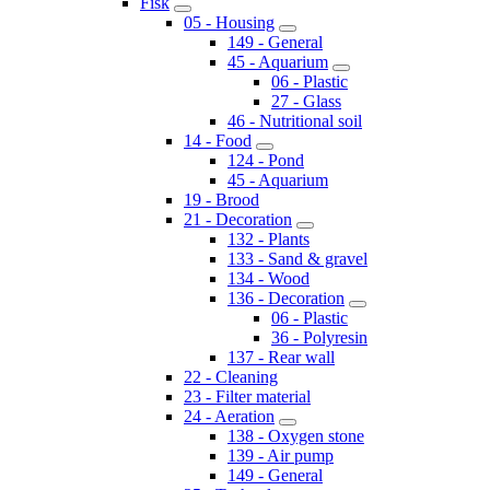
Fisk
05 - Housing
149 - General
45 - Aquarium
06 - Plastic
27 - Glass
46 - Nutritional soil
14 - Food
124 - Pond
45 - Aquarium
19 - Brood
21 - Decoration
132 - Plants
133 - Sand & gravel
134 - Wood
136 - Decoration
06 - Plastic
36 - Polyresin
137 - Rear wall
22 - Cleaning
23 - Filter material
24 - Aeration
138 - Oxygen stone
139 - Air pump
149 - General