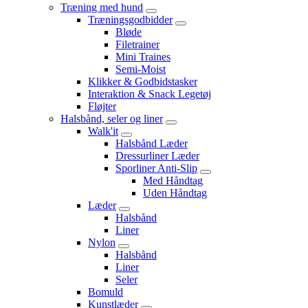
Træning med hund
Træningsgodbidder
Bløde
Filetrainer
Mini Traines
Semi-Moist
Klikker & Godbidstasker
Interaktion & Snack Legetøj
Fløjter
Halsbånd, seler og liner
Walk'it
Halsbånd Læder
Dressurliner Læder
Sporliner Anti-Slip
Med Håndtag
Uden Håndtag
Læder
Halsbånd
Liner
Nylon
Halsbånd
Liner
Seler
Bomuld
Kunstlæder