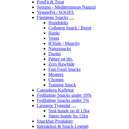
Feed'it & Treat
Serrano - Mediterranean Natural
VeggiePet / SOOPA
Flamingo Snacks
Hundekiks
Collagen Snack / Boost
Hapki
Veggi
R'Hide / Munchy
Natursnacks
Duetto
Pølser og div.
Zero Rawhide
Fast Food Snacks
Meateez
Chomps
Training Snack
Canophera Kaffetræ
Fedtfattige Snacks under 10%
Fedtfattige Snacks under 5%
Længere Tyggetid
Små hunde op til 12kg
Større hunde fra 12kg
Snackbar Produkter
Interaktion & Snack Legetøj