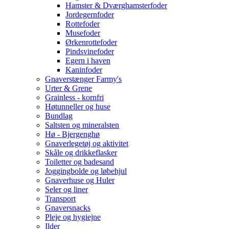
Hamster & Dværghamsterfoder
Jordegernfoder
Rottefoder
Musefoder
Ørkenrottefoder
Pindsvinefoder
Egern i haven
Kaninfoder
Gnaverstænger Farmy's
Urter & Grene
Grainless - kornfri
Høtunneller og huse
Bundlag
Saltsten og mineralsten
Hø - Bjergenghø
Gnaverlegetøj og aktivitet
Skåle og drikkeflasker
Toiletter og badesand
Joggingbolde og løbehjul
Gnaverhuse og Huler
Seler og liner
Transport
Gnaversnacks
Pleje og hygiejne
Ilder