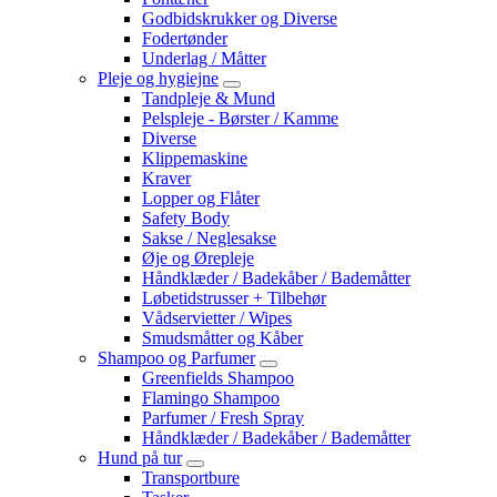
Godbidskrukker og Diverse
Fodertønder
Underlag / Måtter
Pleje og hygiejne
Tandpleje & Mund
Pelspleje - Børster / Kamme
Diverse
Klippemaskine
Kraver
Lopper og Flåter
Safety Body
Sakse / Neglesakse
Øje og Ørepleje
Håndklæder / Badekåber / Bademåtter
Løbetidstrusser + Tilbehør
Vådservietter / Wipes
Smudsmåtter og Kåber
Shampoo og Parfumer
Greenfields Shampoo
Flamingo Shampoo
Parfumer / Fresh Spray
Håndklæder / Badekåber / Bademåtter
Hund på tur
Transportbure