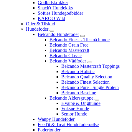
Godbidskrukker
Snack't Hundekiks
Softies Hundegodbidder
KAROO Wild
Olier & Tilskud
Hundefoder
Belcando Hundefoder
Belcando Finest - Til små hunde
Belcando Grain Free
Belcando Mastercraft
Belcando Classic
Belcando Vådfoder
Belcando Mastercraft Toppings
Belcando Holistic
Belcando Quality Selection
Belcando Finest Selection
Belcando Pure - Single Protein
Belcando Baseline
Belcando Aldersgruppe
Hvalpe & Unghunde
Voksne Hunde
Senior Hunde
Wanpy Hundefoder
Feed'it & Treat Hundefoderpølse
Fodertønder