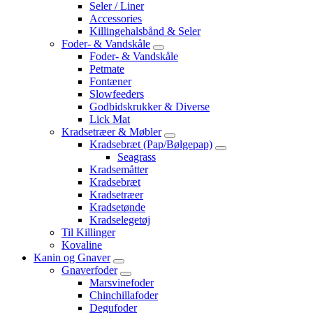
Seler / Liner
Accessories
Killingehalsbånd & Seler
Foder- & Vandskåle
Foder- & Vandskåle
Petmate
Fontæner
Slowfeeders
Godbidskrukker & Diverse
Lick Mat
Kradsetræer & Møbler
Kradsebræt (Pap/Bølgepap)
Seagrass
Kradsemåtter
Kradsebræt
Kradsetræer
Kradsetønde
Kradselegetøj
Til Killinger
Kovaline
Kanin og Gnaver
Gnaverfoder
Marsvinefoder
Chinchillafoder
Degufoder