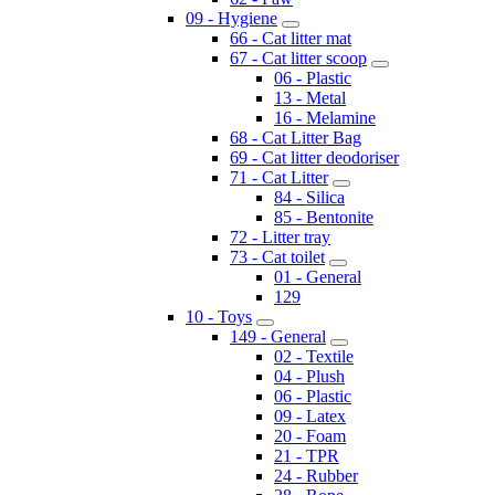
09 - Hygiene
66 - Cat litter mat
67 - Cat litter scoop
06 - Plastic
13 - Metal
16 - Melamine
68 - Cat Litter Bag
69 - Cat litter deodoriser
71 - Cat Litter
84 - Silica
85 - Bentonite
72 - Litter tray
73 - Cat toilet
01 - General
129
10 - Toys
149 - General
02 - Textile
04 - Plush
06 - Plastic
09 - Latex
20 - Foam
21 - TPR
24 - Rubber