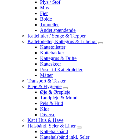
Plys / Stof
Mus
Fjer
Bolde
Tunneller
Andet spændende
Kattehuler / Senge & Tæpper
Kattetoiletter, Kattegrus & Tilbehør
Kattetoiletter
Kattebakker
Kattegrus & Dufte
Katteskeer
Poser til Kattetoiletter
Måtter
Transport & Tasker
Pleje & Hygiejne
Øje & Ørepleje
Tandpleje & Mund
Pels & Hud
Klør
Diverse
Kat i Hus & Have
Halsbånd, Seler & Liner
Kattehalsbånd
Kattehalsbånd inkl. Seler