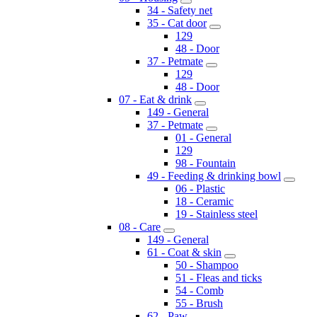
34 - Safety net
35 - Cat door
129
48 - Door
37 - Petmate
129
48 - Door
07 - Eat & drink
149 - General
37 - Petmate
01 - General
129
98 - Fountain
49 - Feeding & drinking bowl
06 - Plastic
18 - Ceramic
19 - Stainless steel
08 - Care
149 - General
61 - Coat & skin
50 - Shampoo
51 - Fleas and ticks
54 - Comb
55 - Brush
62 - Paw