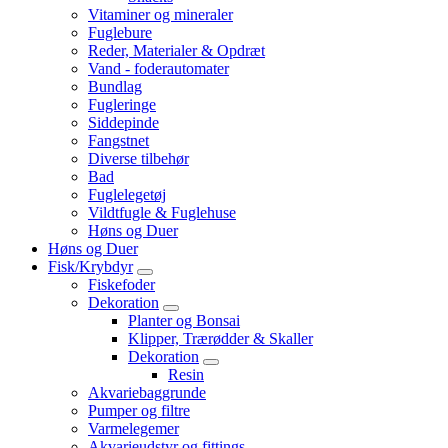
Vitaminer og mineraler
Fuglebure
Reder, Materialer & Opdræt
Vand - foderautomater
Bundlag
Fugleringe
Siddepinde
Fangstnet
Diverse tilbehør
Bad
Fuglelegetøj
Vildtfugle & Fuglehuse
Høns og Duer
Høns og Duer
Fisk/Krybdyr
Fiskefoder
Dekoration
Planter og Bonsai
Klipper, Trærødder & Skaller
Dekoration
Resin
Akvariebaggrunde
Pumper og filtre
Varmelegemer
Akvarieudstyr og fittings