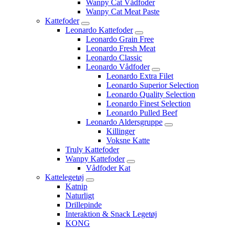
Wanpy Cat Vådfoder
Wanpy Cat Meat Paste
Kattefoder
Leonardo Kattefoder
Leonardo Grain Free
Leonardo Fresh Meat
Leonardo Classic
Leonardo Vådfoder
Leonardo Extra Filet
Leonardo Superior Selection
Leonardo Quality Selection
Leonardo Finest Selection
Leonardo Pulled Beef
Leonardo Aldersgruppe
Killinger
Voksne Katte
Truly Kattefoder
Wanpy Kattefoder
Vådfoder Kat
Kattelegetøj
Katnip
Naturligt
Drillepinde
Interaktion & Snack Legetøj
KONG