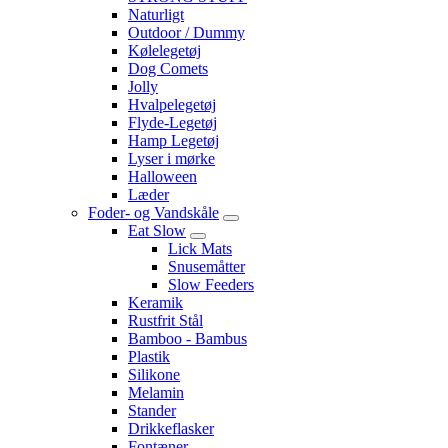
Naturligt
Outdoor / Dummy
Kølelegetøj
Dog Comets
Jolly
Hvalpelegetøj
Flyde-Legetøj
Hamp Legetøj
Lyser i mørke
Halloween
Læder
Foder- og Vandskåle
Eat Slow
Lick Mats
Snusemåtter
Slow Feeders
Keramik
Rustfrit Stål
Bamboo - Bambus
Plastik
Silikone
Melamin
Stander
Drikkeflasker
Fontæner