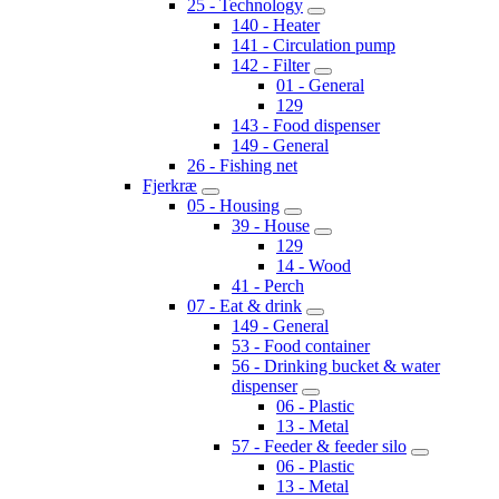
25 - Technology
140 - Heater
141 - Circulation pump
142 - Filter
01 - General
129
143 - Food dispenser
149 - General
26 - Fishing net
Fjerkræ
05 - Housing
39 - House
129
14 - Wood
41 - Perch
07 - Eat & drink
149 - General
53 - Food container
56 - Drinking bucket & water
dispenser
06 - Plastic
13 - Metal
57 - Feeder & feeder silo
06 - Plastic
13 - Metal