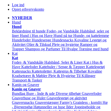
Log ind
Opret erhvervskonto
NYHEDER
Hund
Hund
Beklædning til hunde
Foder- og Vandskåle
Halsbånd, seler og
liner
Hund i Hus og Have
Hund på tur
Hunde- og kattelemme
Hundefoder
Hundesenge
Hundesnacks
Kovaline
Legetøj og
Aktivitet
Olier & Tilskud
Pleje og hygiejne
Ramper og
Trapper
Shampoo og Parfumer
Til Hvalpe
Træning med hund
Kat
Kat
Foder- & Vandskåle
Halsbånd, Seler & Liner
Kat i Hus &
Have
Kattefoder
Kattehuler / Senge & Tæpper
Kattelegetøj
Kattesnacks
Kattetoiletter, Kattegrus & Tilbehør
Kovaline
Kradsetræer & Møbler
Pleje & Hygiejne
Til Killinger
Transport & Tasker
Kanin og Gnaver
Kanin og Gnaver
Bundlag
Bure - Inde & ude
Diverse tilbehør
Gnaverfoder
Gnaverhuse og Huler
Gnaverlegetøj og aktivitet
Gnaversnacks
Gnaverstænger Farmy's
Grainless - kornfri
Hø
- Bjergenghø
Høtunneller og huse
Ilder
Joggingbolde og