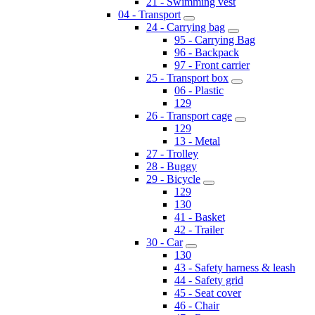
21 - Swimming vest
04 - Transport
24 - Carrying bag
95 - Carrying Bag
96 - Backpack
97 - Front carrier
25 - Transport box
06 - Plastic
129
26 - Transport cage
129
13 - Metal
27 - Trolley
28 - Buggy
29 - Bicycle
129
130
41 - Basket
42 - Trailer
30 - Car
130
43 - Safety harness & leash
44 - Safety grid
45 - Seat cover
46 - Chair