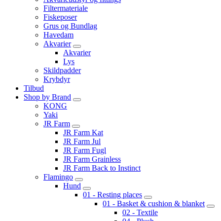
Filtermateriale
Fiskeposer
Grus og Bundlag
Havedam
Akvarier
Akvarier
Lys
Skildpadder
Krybdyr
Tilbud
Shop by Brand
KONG
Yaki
JR Farm
JR Farm Kat
JR Farm Jul
JR Farm Fugl
JR Farm Grainless
JR Farm Back to Instinct
Flamingo
Hund
01 - Resting places
01 - Basket & cushion & blanket
02 - Textile