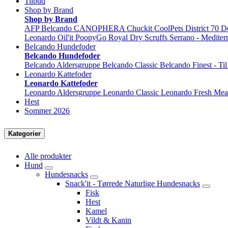
Tilbud
Shop by Brand
Shop by Brand
AFP
Belcando
CANOPHERA
Chuckit
CoolPets
District 70
D
Leonardo
Oil'it
PoopyGo
Royal Dry
Scruffs
Serrano - Mediter
Belcando Hundefoder
Belcando Hundefoder
Belcando Aldersgruppe
Belcando Classic
Belcando Finest - Ti
Leonardo Kattefoder
Leonardo Kattefoder
Leonardo Aldersgruppe
Leonardo Classic
Leonardo Fresh Mea
Hest
Sommer 2026
Kategorier
Alle produkter
Hund
Hundesnacks
Snack'it - Tørrede Naturlige Hundesnacks
Fisk
Hest
Kamel
Vildt & Kanin