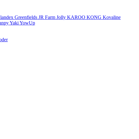
landex
Greenfields
JR Farm
Jolly
KAROO
KONG
Kovaline
anpy
Yaki
YowUp
oder