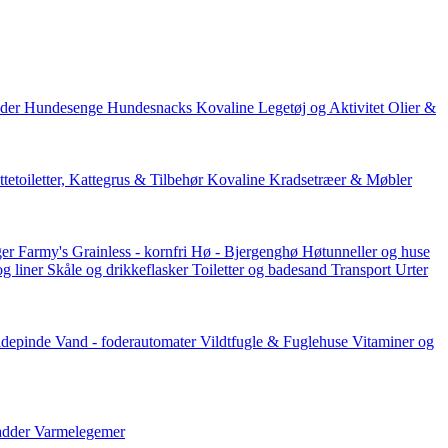
der
Hundesenge
Hundesnacks
Kovaline
Legetøj og Aktivitet
Olier &
tetoiletter, Kattegrus & Tilbehør
Kovaline
Kradsetræer & Møbler
er Farmy's
Grainless - kornfri
Hø - Bjergenghø
Høtunneller og huse
og liner
Skåle og drikkeflasker
Toiletter og badesand
Transport
Urter
ddepinde
Vand - foderautomater
Vildtfugle & Fuglehuse
Vitaminer og
adder
Varmelegemer