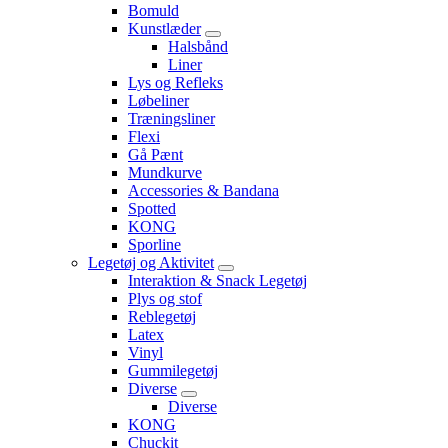
Bomuld
Kunstlæder
Halsbånd
Liner
Lys og Refleks
Løbeliner
Træningsliner
Flexi
Gå Pænt
Mundkurve
Accessories & Bandana
Spotted
KONG
Sporline
Legetøj og Aktivitet
Interaktion & Snack Legetøj
Plys og stof
Reblegetøj
Latex
Vinyl
Gummilegetøj
Diverse
Diverse
KONG
Chuckit