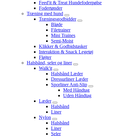
Feed'it & Treat Hundefoderpølse
Fodertønder
Træning med hund
Træningsgodbidder
Bløde
Filetrainer
Mini Traines
Semi-Moist
Klikker & Godbidstasker
Interaktion & Snack Legetøj
Fløjter
Halsbånd, seler og liner
Walk'it
Halsbånd Læder
Dressurliner Læder
Sporliner Anti-Slip
Med Håndtag
Uden Håndtag
Læder
Halsbånd
Liner
Nylon
Halsbånd
Liner
Seler