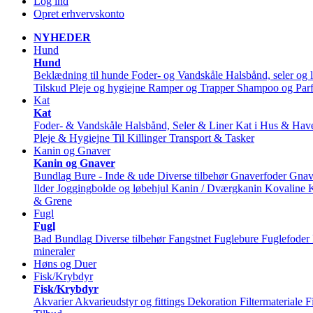
Log ind
Opret erhvervskonto
NYHEDER
Hund
Hund
Beklædning til hunde
Foder- og Vandskåle
Halsbånd, seler og l
Tilskud
Pleje og hygiejne
Ramper og Trapper
Shampoo og Par
Kat
Kat
Foder- & Vandskåle
Halsbånd, Seler & Liner
Kat i Hus & Hav
Pleje & Hygiejne
Til Killinger
Transport & Tasker
Kanin og Gnaver
Kanin og Gnaver
Bundlag
Bure - Inde & ude
Diverse tilbehør
Gnaverfoder
Gnav
Ilder
Joggingbolde og løbehjul
Kanin / Dværgkanin
Kovaline
& Grene
Fugl
Fugl
Bad
Bundlag
Diverse tilbehør
Fangstnet
Fuglebure
Fuglefoder
mineraler
Høns og Duer
Fisk/Krybdyr
Fisk/Krybdyr
Akvarier
Akvarieudstyr og fittings
Dekoration
Filtermateriale
F