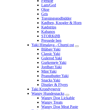
Fjerkræ
Lam/Ged
Okse
Gris
Træningsgodbidder
Kødben, Knogler & Horn
Kødstrips
Kabanos
STORKØB
Pressede ben
Yaki Himalaya - Churpi ost
Blåbær Yaki
Classic Yaki
Gulerod Yaki
Gurkemeje Yaki
Jordbær Yaki
Mint Yaki
Peanutbutter Yaki
Snacks Yaki
Display & Flyers
Taki Krondyrgevir
Wanpy Hundesnacks
Wanpy Dog Lickable
Wanpy Treats
Wanpy Dog Meat Paste