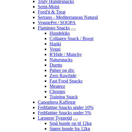
Truly Hundesnacks
Semi-Moist
Feed'it & Treat
Serrano - Mediterranean Natural
VeggiePet / SOOPA
Flamingo Snacks
Hundekiks
Collagen Snack / Boost
Hapki
Veggi
R'Hide / Munchy
Natursnacks
Duetto
Pølser og div.
Zero Rawhide
Fast Food Snacks
Meateez
Chomps
Training Snack
Canophera Kaffetræ
Fedtfattige Snacks under 10%
Fedtfattige Snacks under 5%
Længere Tyggetid
Små hunde op til 12kg
Større hunde fra 12kg