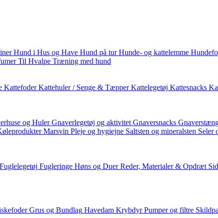
iner
Hund i Hus og Have
Hund på tur
Hunde- og kattelemme
Hundefo
fumer
Til Hvalpe
Træning med hund
e
Kattefoder
Kattehuler / Senge & Tæpper
Kattelegetøj
Kattesnacks
Kat
erhuse og Huler
Gnaverlegetøj og aktivitet
Gnaversnacks
Gnaverstæng
Køleprodukter
Marsvin
Pleje og hygiejne
Saltsten og mineralsten
Seler 
Fuglelegetøj
Fugleringe
Høns og Duer
Reder, Materialer & Opdræt
Si
iskefoder
Grus og Bundlag
Havedam
Krybdyr
Pumper og filtre
Skildp