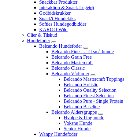
Snackbar Produkter
Interaktion & Snack Legetøj
Godbidskrukker
Snack't Hundekiks
Softies Hundegodbidder
KAROO Wild
Olier & Tilskud
Hundefoder
Belcando Hundefoder
Belcando Finest - Til små hunde
Belcando Grain Free
Belcando Mastercraft
Belcando Classic
Belcando Vådfoder
Belcando Mastercraft Toppings
Belcando Holistic
Belcando Quality Selection
Belcando Finest Selection
Belcando Pure - Single Protein
Belcando Baseline
Belcando Aldersgruppe
Hvalpe & Unghunde
Voksne Hunde
Senior Hunde
Wanpy Hundefoder