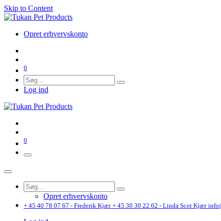
Skip to Content
Opret erhvervskonto
0
Log ind
0
Opret erhvervskonto
+ 45 40 78 07 67 - Frederik Kjær
+ 45 30 30 22 62 - Linda Scot Kjær
info