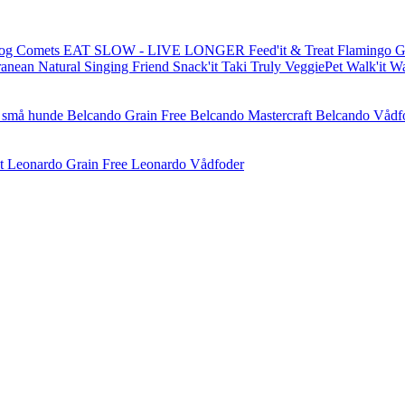
og Comets
EAT SLOW - LIVE LONGER
Feed'it & Treat
Flamingo
G
ranean Natural
Singing Friend
Snack'it
Taki
Truly
VeggiePet
Walk'it
W
l små hunde
Belcando Grain Free
Belcando Mastercraft
Belcando Vådf
t
Leonardo Grain Free
Leonardo Vådfoder