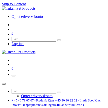
Skip to Content
Opret erhvervskonto
0
Log ind
0
Opret erhvervskonto
+ 45 40 78 07 67 - Frederik Kjær
+ 45 30 30 22 62 - Linda Scot Kjær
info@tukanpetproducts.dk
lager@tukanpetproducts.dk