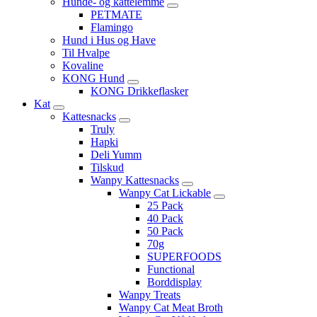
Hunde- og kattelemme
PETMATE
Flamingo
Hund i Hus og Have
Til Hvalpe
Kovaline
KONG Hund
KONG Drikkeflasker
Kat
Kattesnacks
Truly
Hapki
Deli Yumm
Tilskud
Wanpy Kattesnacks
Wanpy Cat Lickable
25 Pack
40 Pack
50 Pack
70g
SUPERFOODS
Functional
Borddisplay
Wanpy Treats
Wanpy Cat Meat Broth