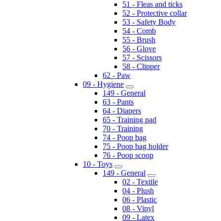
51 - Fleas and ticks
52 - Protective collar
53 - Safety Body
54 - Comb
55 - Brush
56 - Glove
57 - Scissors
58 - Clipper
62 - Paw
09 - Hygiene
149 - General
63 - Pants
64 - Diapers
65 - Training pad
70 - Training
74 - Poop bag
75 - Poop bag holder
76 - Poop scoop
10 - Toys
149 - General
02 - Textile
04 - Plush
06 - Plastic
08 - Vinyl
09 - Latex