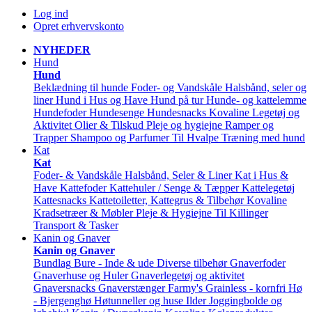
Log ind
Opret erhvervskonto
NYHEDER
Hund
Hund
Beklædning til hunde
Foder- og Vandskåle
Halsbånd, seler og
liner
Hund i Hus og Have
Hund på tur
Hunde- og kattelemme
Hundefoder
Hundesenge
Hundesnacks
Kovaline
Legetøj og
Aktivitet
Olier & Tilskud
Pleje og hygiejne
Ramper og
Trapper
Shampoo og Parfumer
Til Hvalpe
Træning med hund
Kat
Kat
Foder- & Vandskåle
Halsbånd, Seler & Liner
Kat i Hus &
Have
Kattefoder
Kattehuler / Senge & Tæpper
Kattelegetøj
Kattesnacks
Kattetoiletter, Kattegrus & Tilbehør
Kovaline
Kradsetræer & Møbler
Pleje & Hygiejne
Til Killinger
Transport & Tasker
Kanin og Gnaver
Kanin og Gnaver
Bundlag
Bure - Inde & ude
Diverse tilbehør
Gnaverfoder
Gnaverhuse og Huler
Gnaverlegetøj og aktivitet
Gnaversnacks
Gnaverstænger Farmy's
Grainless - kornfri
Hø
- Bjergenghø
Høtunneller og huse
Ilder
Joggingbolde og