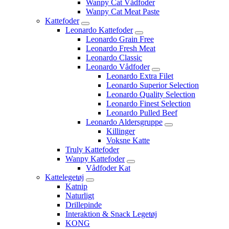
Wanpy Cat Vådfoder
Wanpy Cat Meat Paste
Kattefoder
Leonardo Kattefoder
Leonardo Grain Free
Leonardo Fresh Meat
Leonardo Classic
Leonardo Vådfoder
Leonardo Extra Filet
Leonardo Superior Selection
Leonardo Quality Selection
Leonardo Finest Selection
Leonardo Pulled Beef
Leonardo Aldersgruppe
Killinger
Voksne Katte
Truly Kattefoder
Wanpy Kattefoder
Vådfoder Kat
Kattelegetøj
Katnip
Naturligt
Drillepinde
Interaktion & Snack Legetøj
KONG