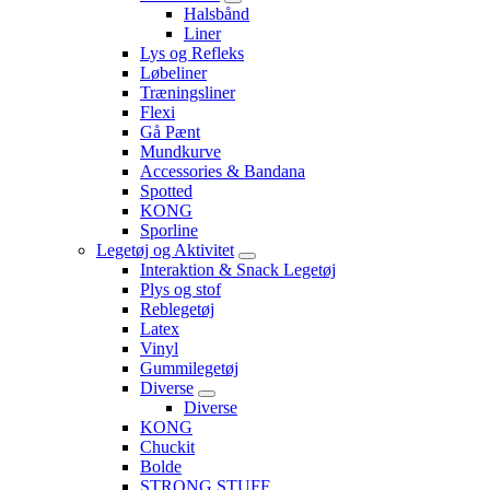
Halsbånd
Liner
Lys og Refleks
Løbeliner
Træningsliner
Flexi
Gå Pænt
Mundkurve
Accessories & Bandana
Spotted
KONG
Sporline
Legetøj og Aktivitet
Interaktion & Snack Legetøj
Plys og stof
Reblegetøj
Latex
Vinyl
Gummilegetøj
Diverse
Diverse
KONG
Chuckit
Bolde
STRONG STUFF