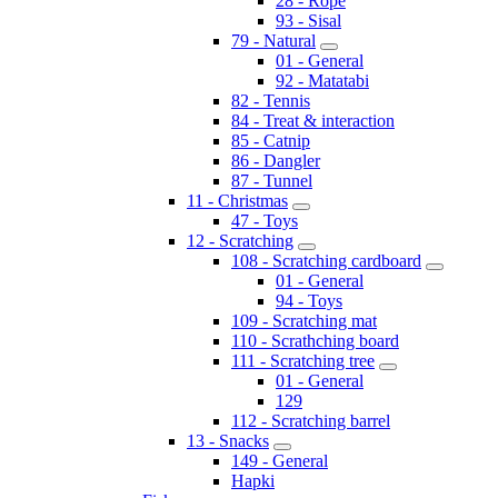
28 - Rope
93 - Sisal
79 - Natural
01 - General
92 - Matatabi
82 - Tennis
84 - Treat & interaction
85 - Catnip
86 - Dangler
87 - Tunnel
11 - Christmas
47 - Toys
12 - Scratching
108 - Scratching cardboard
01 - General
94 - Toys
109 - Scratching mat
110 - Scrathching board
111 - Scratching tree
01 - General
129
112 - Scratching barrel
13 - Snacks
149 - General
Hapki