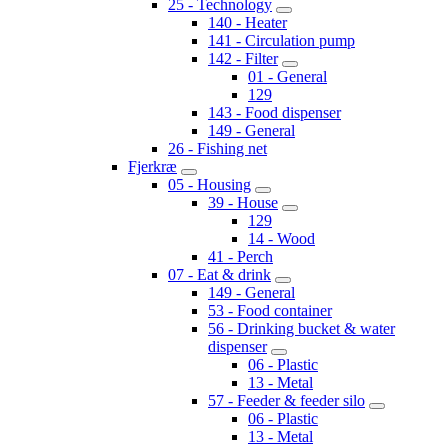
25 - Technology
140 - Heater
141 - Circulation pump
142 - Filter
01 - General
129
143 - Food dispenser
149 - General
26 - Fishing net
Fjerkræ
05 - Housing
39 - House
129
14 - Wood
41 - Perch
07 - Eat & drink
149 - General
53 - Food container
56 - Drinking bucket & water
dispenser
06 - Plastic
13 - Metal
57 - Feeder & feeder silo
06 - Plastic
13 - Metal