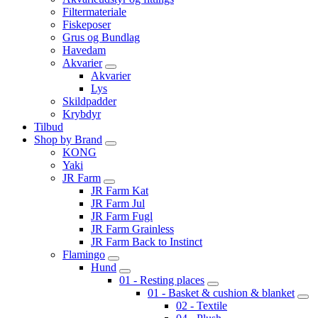
Filtermateriale
Fiskeposer
Grus og Bundlag
Havedam
Akvarier
Akvarier
Lys
Skildpadder
Krybdyr
Tilbud
Shop by Brand
KONG
Yaki
JR Farm
JR Farm Kat
JR Farm Jul
JR Farm Fugl
JR Farm Grainless
JR Farm Back to Instinct
Flamingo
Hund
01 - Resting places
01 - Basket & cushion & blanket
02 - Textile