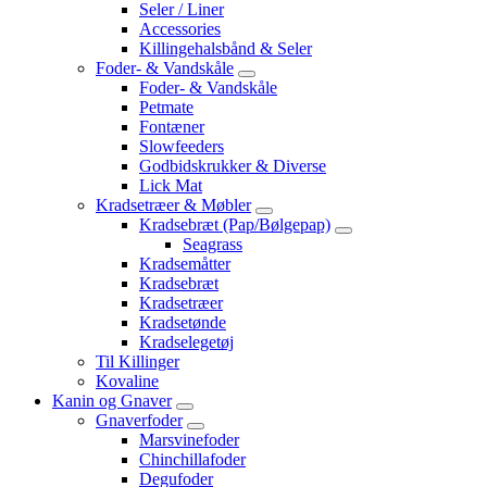
Seler / Liner
Accessories
Killingehalsbånd & Seler
Foder- & Vandskåle
Foder- & Vandskåle
Petmate
Fontæner
Slowfeeders
Godbidskrukker & Diverse
Lick Mat
Kradsetræer & Møbler
Kradsebræt (Pap/Bølgepap)
Seagrass
Kradsemåtter
Kradsebræt
Kradsetræer
Kradsetønde
Kradselegetøj
Til Killinger
Kovaline
Kanin og Gnaver
Gnaverfoder
Marsvinefoder
Chinchillafoder
Degufoder