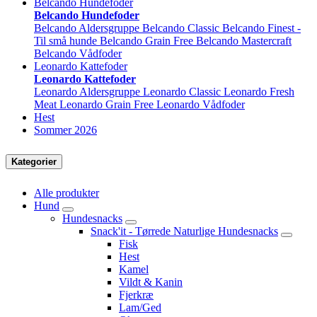
Belcando Hundefoder
Belcando Hundefoder
Belcando Aldersgruppe
Belcando Classic
Belcando Finest -
Til små hunde
Belcando Grain Free
Belcando Mastercraft
Belcando Vådfoder
Leonardo Kattefoder
Leonardo Kattefoder
Leonardo Aldersgruppe
Leonardo Classic
Leonardo Fresh
Meat
Leonardo Grain Free
Leonardo Vådfoder
Hest
Sommer 2026
Kategorier
Alle produkter
Hund
Hundesnacks
Snack'it - Tørrede Naturlige Hundesnacks
Fisk
Hest
Kamel
Vildt & Kanin
Fjerkræ
Lam/Ged