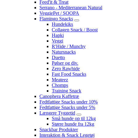
Feed'it & Treat
Serrano - Mediterranean Natural
VeggiePet / SOOPA
Flamingo Snacks
Hundekiks
Collagen Snack / Boost
Hapki
Veggi
R'Hide / Munchy
Natursnacks
Duetto
Pølser og div.
Zero Rawhide
Fast Food Snacks
Meateez
Chomps
Training Snack
Canophera Kaffetræ
Fedtfattige Snacks under 10%
Fedtfattige Snacks under 5%
Længere Tyggetid
Små hunde op til 12kg
Større hunde fra 12kg
Snackbar Produkter
Interaktion & Snack Legetøj