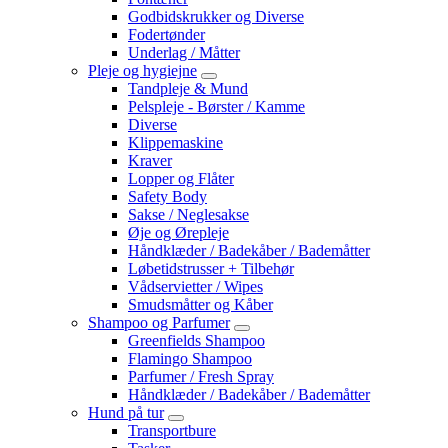
Godbidskrukker og Diverse
Fodertønder
Underlag / Måtter
Pleje og hygiejne
Tandpleje & Mund
Pelspleje - Børster / Kamme
Diverse
Klippemaskine
Kraver
Lopper og Flåter
Safety Body
Sakse / Neglesakse
Øje og Ørepleje
Håndklæder / Badekåber / Bademåtter
Løbetidstrusser + Tilbehør
Vådservietter / Wipes
Smudsmåtter og Kåber
Shampoo og Parfumer
Greenfields Shampoo
Flamingo Shampoo
Parfumer / Fresh Spray
Håndklæder / Badekåber / Bademåtter
Hund på tur
Transportbure