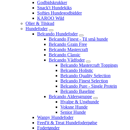
Godbidskrukker
Snack't Hundekiks
Softies Hundegodbidder
KAROO Wild
Olier & Tilskud
Hundefoder
Belcando Hundefoder
Belcando Finest - Til små hunde
Belcando Grain Free
Belcando Mastercraft
Belcando Classic
Belcando Vådfoder
Belcando Mastercraft Toppings
Belcando Holistic
Belcando Quality Selection
Belcando Finest Selection
Belcando Pure - Single Protein
Belcando Baseline
Belcando Aldersgruppe
Hvalpe & Unghunde
Voksne Hunde
Senior Hunde
Wanpy Hundefoder
Feed'it & Treat Hundefoderpølse
Fodertønder