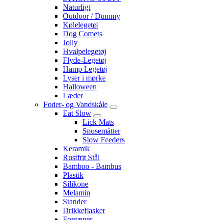
Naturligt
Outdoor / Dummy
Kølelegetøj
Dog Comets
Jolly
Hvalpelegetøj
Flyde-Legetøj
Hamp Legetøj
Lyser i mørke
Halloween
Læder
Foder- og Vandskåle
Eat Slow
Lick Mats
Snusemåtter
Slow Feeders
Keramik
Rustfrit Stål
Bamboo - Bambus
Plastik
Silikone
Melamin
Stander
Drikkeflasker
Fontæner