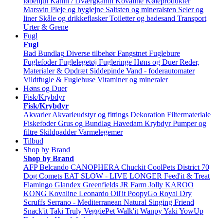
løbehjul
Kanin / Dværgkanin
Kovaline
Køleprodukter
Marsvin
Pleje og hygiejne
Saltsten og mineralsten
Seler og
liner
Skåle og drikkeflasker
Toiletter og badesand
Transport
Urter & Grene
Fugl
Fugl
Bad
Bundlag
Diverse tilbehør
Fangstnet
Fuglebure
Fuglefoder
Fuglelegetøj
Fugleringe
Høns og Duer
Reder,
Materialer & Opdræt
Siddepinde
Vand - foderautomater
Vildtfugle & Fuglehuse
Vitaminer og mineraler
Høns og Duer
Fisk/Krybdyr
Fisk/Krybdyr
Akvarier
Akvarieudstyr og fittings
Dekoration
Filtermateriale
Fiskefoder
Grus og Bundlag
Havedam
Krybdyr
Pumper og
filtre
Skildpadder
Varmelegemer
Tilbud
Shop by Brand
Shop by Brand
AFP
Belcando
CANOPHERA
Chuckit
CoolPets
District 70
Dog Comets
EAT SLOW - LIVE LONGER
Feed'it & Treat
Flamingo
Glandex
Greenfields
JR Farm
Jolly
KAROO
KONG
Kovaline
Leonardo
Oil'it
PoopyGo
Royal Dry
Scruffs
Serrano - Mediterranean Natural
Singing Friend
Snack'it
Taki
Truly
VeggiePet
Walk'it
Wanpy
Yaki
YowUp