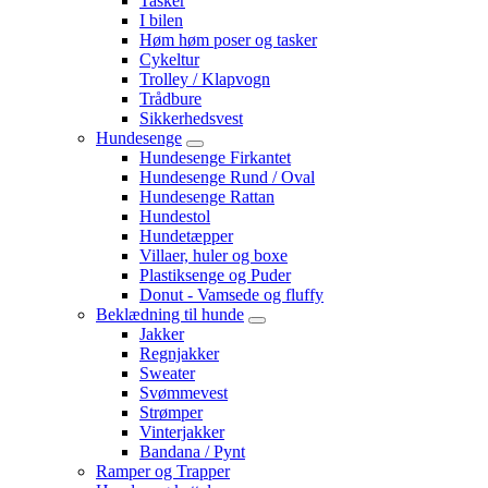
Tasker
I bilen
Høm høm poser og tasker
Cykeltur
Trolley / Klapvogn
Trådbure
Sikkerhedsvest
Hundesenge
Hundesenge Firkantet
Hundesenge Rund / Oval
Hundesenge Rattan
Hundestol
Hundetæpper
Villaer, huler og boxe
Plastiksenge og Puder
Donut - Vamsede og fluffy
Beklædning til hunde
Jakker
Regnjakker
Sweater
Svømmevest
Strømper
Vinterjakker
Bandana / Pynt
Ramper og Trapper