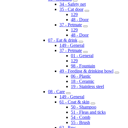
34 - Safety net
35 - Cat door
129
48 - Door
37 - Petmate
129
48 - Door
07 - Eat & drink
149 - General
37 - Petmate
01 - General
129
98 - Fountain
49 - Feeding & drinking bowl
06 - Plastic
18 - Ceramic
19 - Stainless steel
08 - Care
149 - General
61 - Coat & skin
50 - Shampoo
51 - Fleas and ticks
54 - Comb
55 - Brush
62 - Paw