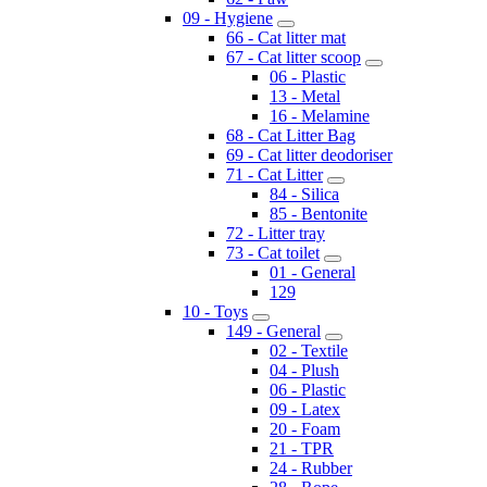
09 - Hygiene
66 - Cat litter mat
67 - Cat litter scoop
06 - Plastic
13 - Metal
16 - Melamine
68 - Cat Litter Bag
69 - Cat litter deodoriser
71 - Cat Litter
84 - Silica
85 - Bentonite
72 - Litter tray
73 - Cat toilet
01 - General
129
10 - Toys
149 - General
02 - Textile
04 - Plush
06 - Plastic
09 - Latex
20 - Foam
21 - TPR
24 - Rubber