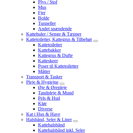
Plys / Stof
Mus
Fjer
Bolde
Tunneller
Andet spændende
Kattehuler / Senge & Tæpper
Kattetoiletter, Kattegrus & Tilbehør
Kattetoiletter
Kattebakker
Kattegrus & Dufte
Katteskeer
Poser til Kattetoiletter
Måtter
Transport & Tasker
Pleje & Hygiejne
Øje & Ørepleje
Tandpleje & Mund
Pels & Hud
Klør
Diverse
Kat i Hus & Have
Halsbånd, Seler & Liner
Kattehalsbånd
Kattehalsbånd inkl. Seler