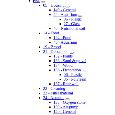
Fisk
05 - Housing
149 - General
45 - Aquarium
06 - Plastic
27 - Glass
46 - Nutritional soil
14 - Food
124 - Pond
45 - Aquarium
19 - Brood
21 - Decoration
132 - Plants
133 - Sand & gravel
134 - Wood
136 - Decoration
06 - Plastic
36 - Polyresin
137 - Rear wall
22 - Cleaning
23 - Filter material
24 - Aeration
138 - Oxygen stone
139 - Air pump
149 - General