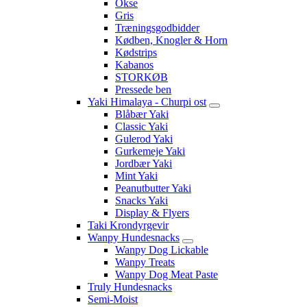
Okse
Gris
Træningsgodbidder
Kødben, Knogler & Horn
Kødstrips
Kabanos
STORKØB
Pressede ben
Yaki Himalaya - Churpi ost
Blåbær Yaki
Classic Yaki
Gulerod Yaki
Gurkemeje Yaki
Jordbær Yaki
Mint Yaki
Peanutbutter Yaki
Snacks Yaki
Display & Flyers
Taki Krondyrgevir
Wanpy Hundesnacks
Wanpy Dog Lickable
Wanpy Treats
Wanpy Dog Meat Paste
Truly Hundesnacks
Semi-Moist