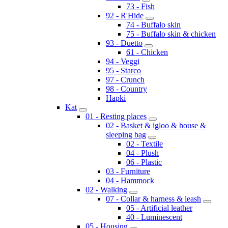
73 - Fish
92 - R'Hide
74 - Buffalo skin
75 - Buffalo skin & chicken
93 - Duetto
61 - Chicken
94 - Veggi
95 - Starco
97 - Crunch
98 - Country
Hapki
Kat
01 - Resting places
02 - Basket & igloo & house &
sleeping bag
02 - Textile
04 - Plush
06 - Plastic
03 - Furniture
04 - Hammock
02 - Walking
07 - Collar & harness & leash
05 - Artificial leather
40 - Luminescent
05 - Housing