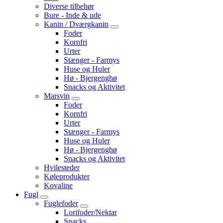
Diverse tilbehør
Bure - Inde & ude
Kanin / Dværgkanin
Foder
Kornfri
Urter
Stænger - Farmys
Huse og Huler
Hø - Bjergenghø
Snacks og Aktivitet
Marsvin
Foder
Kornfri
Urter
Stænger - Farmys
Huse og Huler
Hø - Bjergenghø
Snacks og Aktivitet
Hvilesteder
Køleprodukter
Kovaline
Fugl
Fuglefoder
Lorifoder/Nektar
Snacks