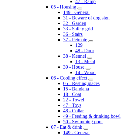
47 - Ramp
05 - Housing
149 - General
31 - Beware of dog sign
32 - Garden
33 - Safety grid
36 - Stairs
37 - Petmate
129
48 - Door
38 - Kennel
13 - Metal
39 - House
14 - Wood
06 - Cooling effect
05 - Resting places
15 - Bandana
18 - Coat
22 - Towel
47 - Toys
48 - Collar
49 - Feeding & drinking bowl
50 - Swimming pool
07 - Eat & drink
149 - General