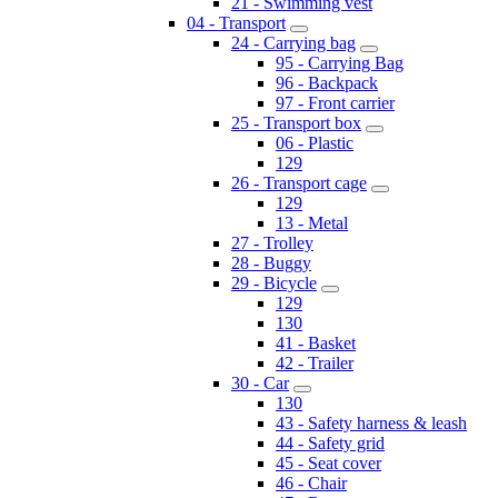
21 - Swimming vest
04 - Transport
24 - Carrying bag
95 - Carrying Bag
96 - Backpack
97 - Front carrier
25 - Transport box
06 - Plastic
129
26 - Transport cage
129
13 - Metal
27 - Trolley
28 - Buggy
29 - Bicycle
129
130
41 - Basket
42 - Trailer
30 - Car
130
43 - Safety harness & leash
44 - Safety grid
45 - Seat cover
46 - Chair