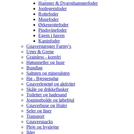
Hamster & Dværghamsterfoder
Jordegernfoder
Rottefoder
Musefoder
Ørkenrottefoder
Pindsvinefoder
Egern i haven
Kaninfoder
Gnaverstænger Farmy's
Urter & Grene
Grainless - kornfri
Høtunneller og huse
Bundlag
Saltsten og mineralsten
Hø - Bjergenghø
Gnaverlegetøj og aktivitet
Skåle og drikkeflasker
Toiletter og badesand
Joggingbolde og løbehjul
Gnaverhuse og Huler
Seler og liner
Transport
Gnaversnacks
Pleje og hygiejne
Ilder