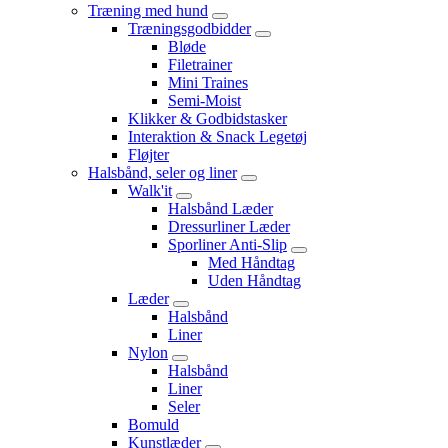
Træning med hund
Træningsgodbidder
Bløde
Filetrainer
Mini Traines
Semi-Moist
Klikker & Godbidstasker
Interaktion & Snack Legetøj
Fløjter
Halsbånd, seler og liner
Walk'it
Halsbånd Læder
Dressurliner Læder
Sporliner Anti-Slip
Med Håndtag
Uden Håndtag
Læder
Halsbånd
Liner
Nylon
Halsbånd
Liner
Seler
Bomuld
Kunstlæder