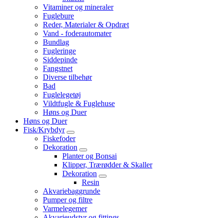
Vitaminer og mineraler
Fuglebure
Reder, Materialer & Opdræt
Vand - foderautomater
Bundlag
Fugleringe
Siddepinde
Fangstnet
Diverse tilbehør
Bad
Fuglelegetøj
Vildtfugle & Fuglehuse
Høns og Duer
Høns og Duer
Fisk/Krybdyr
Fiskefoder
Dekoration
Planter og Bonsai
Klipper, Trærødder & Skaller
Dekoration
Resin
Akvariebaggrunde
Pumper og filtre
Varmelegemer
Akvarieudstyr og fittings