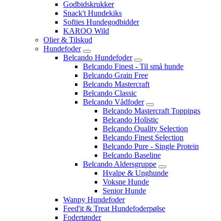
Godbidskrukker
Snack't Hundekiks
Softies Hundegodbidder
KAROO Wild
Olier & Tilskud
Hundefoder
Belcando Hundefoder
Belcando Finest - Til små hunde
Belcando Grain Free
Belcando Mastercraft
Belcando Classic
Belcando Vådfoder
Belcando Mastercraft Toppings
Belcando Holistic
Belcando Quality Selection
Belcando Finest Selection
Belcando Pure - Single Protein
Belcando Baseline
Belcando Aldersgruppe
Hvalpe & Unghunde
Voksne Hunde
Senior Hunde
Wanpy Hundefoder
Feed'it & Treat Hundefoderpølse
Fodertønder