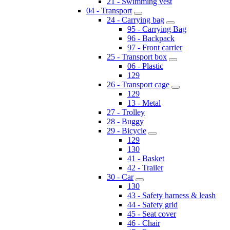
21 - Swimming vest
04 - Transport
24 - Carrying bag
95 - Carrying Bag
96 - Backpack
97 - Front carrier
25 - Transport box
06 - Plastic
129
26 - Transport cage
129
13 - Metal
27 - Trolley
28 - Buggy
29 - Bicycle
129
130
41 - Basket
42 - Trailer
30 - Car
130
43 - Safety harness & leash
44 - Safety grid
45 - Seat cover
46 - Chair