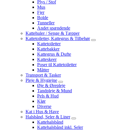
Plys / Stof
Mus
Fjer
Bolde
Tunneller
Andet spændende
Kattehuler / Senge & Tæpper
Kattetoiletter, Kattegrus & Tilbehør
Kattetoiletter
Kattebakker
Kattegrus & Dufte
Katteskeer
Poser til Kattetoiletter
Måtter
Transport & Tasker
Pleje & Hygiejne
Øje & Ørepleje
Tandpleje & Mund
Pels & Hud
Klør
Diverse
Kat i Hus & Have
Halsbånd, Seler & Liner
Kattehalsbånd
Kattehalsbånd inkl. Seler