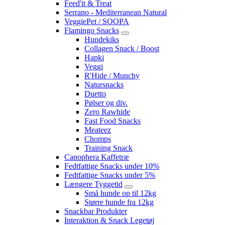
Feed'it & Treat
Serrano - Mediterranean Natural
VeggiePet / SOOPA
Flamingo Snacks
Hundekiks
Collagen Snack / Boost
Hapki
Veggi
R'Hide / Munchy
Natursnacks
Duetto
Pølser og div.
Zero Rawhide
Fast Food Snacks
Meateez
Chomps
Training Snack
Canophera Kaffetræ
Fedtfattige Snacks under 10%
Fedtfattige Snacks under 5%
Længere Tyggetid
Små hunde op til 12kg
Større hunde fra 12kg
Snackbar Produkter
Interaktion & Snack Legetøj