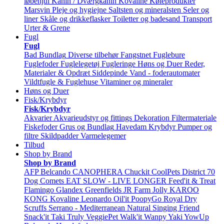
løbehjul
Kanin / Dværgkanin
Kovaline
Køleprodukter
Marsvin
Pleje og hygiejne
Saltsten og mineralsten
Seler og
liner
Skåle og drikkeflasker
Toiletter og badesand
Transport
Urter & Grene
Fugl
Fugl
Bad
Bundlag
Diverse tilbehør
Fangstnet
Fuglebure
Fuglefoder
Fuglelegetøj
Fugleringe
Høns og Duer
Reder,
Materialer & Opdræt
Siddepinde
Vand - foderautomater
Vildtfugle & Fuglehuse
Vitaminer og mineraler
Høns og Duer
Fisk/Krybdyr
Fisk/Krybdyr
Akvarier
Akvarieudstyr og fittings
Dekoration
Filtermateriale
Fiskefoder
Grus og Bundlag
Havedam
Krybdyr
Pumper og
filtre
Skildpadder
Varmelegemer
Tilbud
Shop by Brand
Shop by Brand
AFP
Belcando
CANOPHERA
Chuckit
CoolPets
District 70
Dog Comets
EAT SLOW - LIVE LONGER
Feed'it & Treat
Flamingo
Glandex
Greenfields
JR Farm
Jolly
KAROO
KONG
Kovaline
Leonardo
Oil'it
PoopyGo
Royal Dry
Scruffs
Serrano - Mediterranean Natural
Singing Friend
Snack'it
Taki
Truly
VeggiePet
Walk'it
Wanpy
Yaki
YowUp