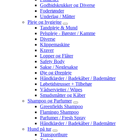
Godbidskrukker og Diverse
Fodertønder
Underlag / Måtter
Pleje og hygiejne
Tandpleje & Mund
Pelspleje - Børster / Kamme
Diverse
Klippemaskine
Kraver
Lopper og Flåter
Safety Body
Sakse / Neglesakse
Øje og Ørepleje
Håndklæder / Badekåber / Bademåtter
Løbetidstrusser + Tilbehør
Vådservietter / Wipes
Smudsmåtter og Kåber
Shampoo og Parfumer
Greenfields Shampoo
Flamingo Shampoo
Parfumer / Fresh Spray
Håndklæder / Badekåber / Bademåtter
Hund på tur
Transportbure