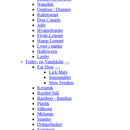
Naturligt
Outdoor / Dummy
Kølelegetøj
Dog Comets
Jolly
Hvalpelegetøj
Flyde-Legetøj
Hamp Legetøj
Lyser i mørke
Halloween
Læder
Foder- og Vandskåle
Eat Slow
Lick Mats
Snusemåtter
Slow Feeders
Keramik
Rustfrit Stål
Bamboo - Bambus
Plastik
Silikone
Melamin
Stander
Drikkeflasker
Fontæner