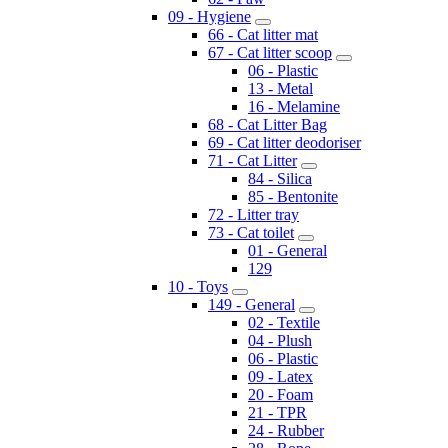
09 - Hygiene
66 - Cat litter mat
67 - Cat litter scoop
06 - Plastic
13 - Metal
16 - Melamine
68 - Cat Litter Bag
69 - Cat litter deodoriser
71 - Cat Litter
84 - Silica
85 - Bentonite
72 - Litter tray
73 - Cat toilet
01 - General
129
10 - Toys
149 - General
02 - Textile
04 - Plush
06 - Plastic
09 - Latex
20 - Foam
21 - TPR
24 - Rubber