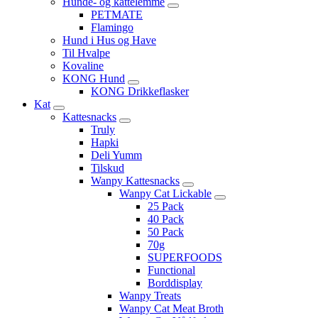
Hunde- og kattelemme
PETMATE
Flamingo
Hund i Hus og Have
Til Hvalpe
Kovaline
KONG Hund
KONG Drikkeflasker
Kat
Kattesnacks
Truly
Hapki
Deli Yumm
Tilskud
Wanpy Kattesnacks
Wanpy Cat Lickable
25 Pack
40 Pack
50 Pack
70g
SUPERFOODS
Functional
Borddisplay
Wanpy Treats
Wanpy Cat Meat Broth