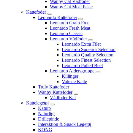
Wanpy Cat Vådfoder
Wanpy Cat Meat Paste
Kattefoder
Leonardo Kattefoder
Leonardo Grain Free
Leonardo Fresh Meat
Leonardo Classic
Leonardo Vådfoder
Leonardo Extra Filet
Leonardo Superior Selection
Leonardo Quality Selection
Leonardo Finest Selection
Leonardo Pulled Beef
Leonardo Aldersgruppe
Killinger
Voksne Katte
Truly Kattefoder
Wanpy Kattefoder
Vådfoder Kat
Kattelegetøj
Katnip
Naturligt
Drillepinde
Interaktion & Snack Legetøj
KONG