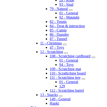
28 - Rope
93 - Sisal
79 - Natural
01 - General
92 - Matatabi
82 - Tennis
84 - Treat & interaction
85 - Catnip
86 - Dangler
87 - Tunnel
11 - Christmas
47 - Toys
12 - Scratching
108 - Scratching cardboard
01 - General
94 - Toys
109 - Scratching mat
110 - Scrathching board
111 - Scratching tree
01 - General
129
112 - Scratching barrel
13 - Snacks
149 - General
Hapki