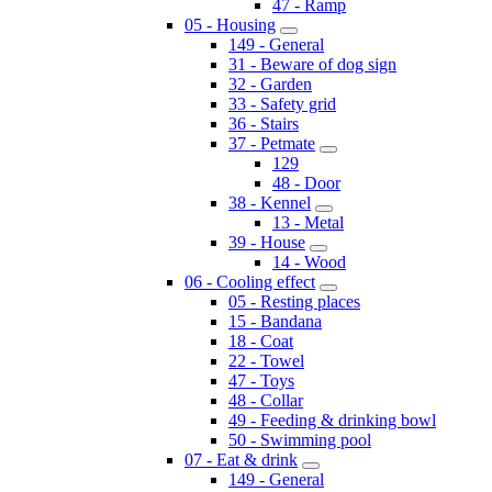
47 - Ramp
05 - Housing
149 - General
31 - Beware of dog sign
32 - Garden
33 - Safety grid
36 - Stairs
37 - Petmate
129
48 - Door
38 - Kennel
13 - Metal
39 - House
14 - Wood
06 - Cooling effect
05 - Resting places
15 - Bandana
18 - Coat
22 - Towel
47 - Toys
48 - Collar
49 - Feeding & drinking bowl
50 - Swimming pool
07 - Eat & drink
149 - General