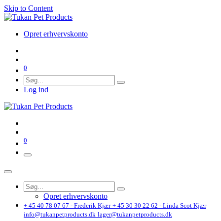
Skip to Content
Opret erhvervskonto
0
Log ind
0
Opret erhvervskonto
+ 45 40 78 07 67 - Frederik Kjær
+ 45 30 30 22 62 - Linda Scot Kjær
info@tukanpetproducts.dk
lager@tukanpetproducts.dk