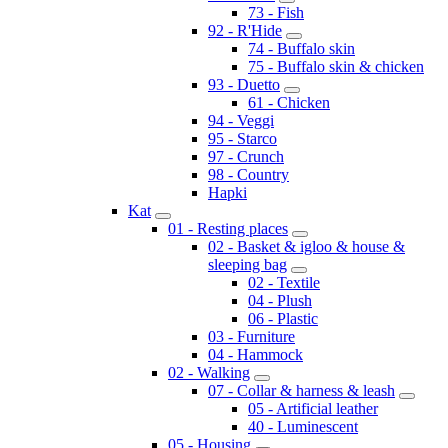
73 - Fish
92 - R'Hide
74 - Buffalo skin
75 - Buffalo skin & chicken
93 - Duetto
61 - Chicken
94 - Veggi
95 - Starco
97 - Crunch
98 - Country
Hapki
Kat
01 - Resting places
02 - Basket & igloo & house &
sleeping bag
02 - Textile
04 - Plush
06 - Plastic
03 - Furniture
04 - Hammock
02 - Walking
07 - Collar & harness & leash
05 - Artificial leather
40 - Luminescent
05 - Housing