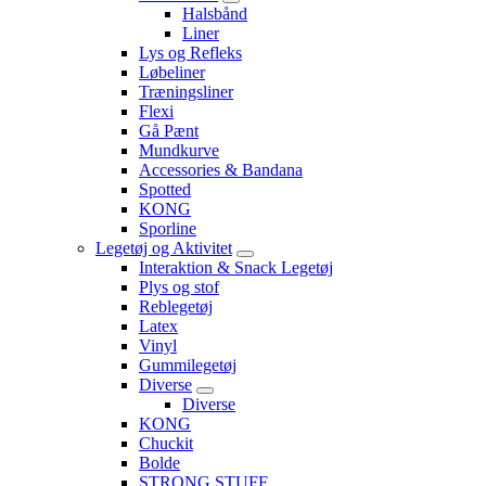
Halsbånd
Liner
Lys og Refleks
Løbeliner
Træningsliner
Flexi
Gå Pænt
Mundkurve
Accessories & Bandana
Spotted
KONG
Sporline
Legetøj og Aktivitet
Interaktion & Snack Legetøj
Plys og stof
Reblegetøj
Latex
Vinyl
Gummilegetøj
Diverse
Diverse
KONG
Chuckit
Bolde
STRONG STUFF