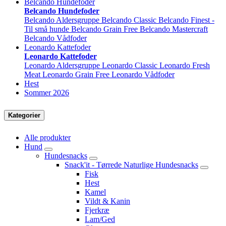
Belcando Hundefoder
Belcando Hundefoder
Belcando Aldersgruppe
Belcando Classic
Belcando Finest -
Til små hunde
Belcando Grain Free
Belcando Mastercraft
Belcando Vådfoder
Leonardo Kattefoder
Leonardo Kattefoder
Leonardo Aldersgruppe
Leonardo Classic
Leonardo Fresh
Meat
Leonardo Grain Free
Leonardo Vådfoder
Hest
Sommer 2026
Kategorier
Alle produkter
Hund
Hundesnacks
Snack'it - Tørrede Naturlige Hundesnacks
Fisk
Hest
Kamel
Vildt & Kanin
Fjerkræ
Lam/Ged