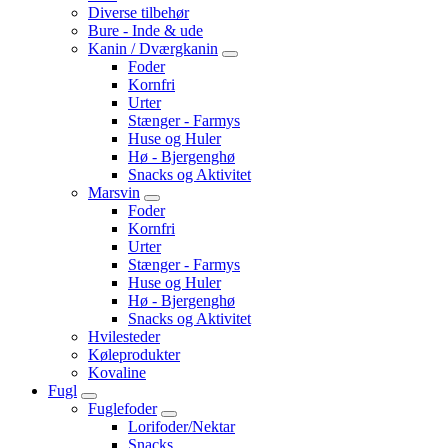
Diverse tilbehør
Bure - Inde & ude
Kanin / Dværgkanin
Foder
Kornfri
Urter
Stænger - Farmys
Huse og Huler
Hø - Bjergenghø
Snacks og Aktivitet
Marsvin
Foder
Kornfri
Urter
Stænger - Farmys
Huse og Huler
Hø - Bjergenghø
Snacks og Aktivitet
Hvilesteder
Køleprodukter
Kovaline
Fugl
Fuglefoder
Lorifoder/Nektar
Snacks