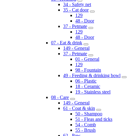
34 - Safety net
35 - Cat door
129
48 - Door
37 - Petmate
129
48 - Door
07 - Eat & drink
149 - General
37 - Petmate
01 - General
129
98 - Fountain
49 - Feeding & drinking bowl
06 - Plastic
18 - Ceramic
19 - Stainless steel
08 - Care
149 - General
61 - Coat & skin
50 - Shampoo
51 - Fleas and ticks
54 - Comb
55 - Brush
62 - Paw