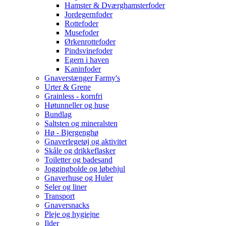
Hamster & Dværghamsterfoder
Jordegernfoder
Rottefoder
Musefoder
Ørkenrottefoder
Pindsvinefoder
Egern i haven
Kaninfoder
Gnaverstænger Farmy's
Urter & Grene
Grainless - kornfri
Høtunneller og huse
Bundlag
Saltsten og mineralsten
Hø - Bjergenghø
Gnaverlegetøj og aktivitet
Skåle og drikkeflasker
Toiletter og badesand
Joggingbolde og løbehjul
Gnaverhuse og Huler
Seler og liner
Transport
Gnaversnacks
Pleje og hygiejne
Ilder