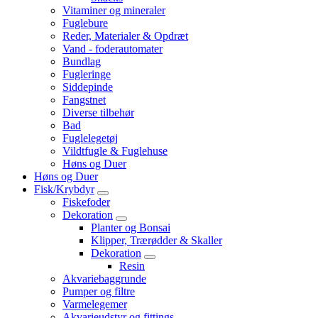
Vitaminer og mineraler
Fuglebure
Reder, Materialer & Opdræt
Vand - foderautomater
Bundlag
Fugleringe
Siddepinde
Fangstnet
Diverse tilbehør
Bad
Fuglelegetøj
Vildtfugle & Fuglehuse
Høns og Duer
Høns og Duer
Fisk/Krybdyr
Fiskefoder
Dekoration
Planter og Bonsai
Klipper, Trærødder & Skaller
Dekoration
Resin
Akvariebaggrunde
Pumper og filtre
Varmelegemer
Akvarieudstyr og fittings