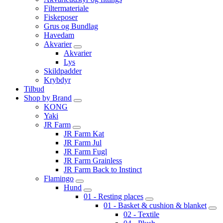
Filtermateriale
Fiskeposer
Grus og Bundlag
Havedam
Akvarier
Akvarier
Lys
Skildpadder
Krybdyr
Tilbud
Shop by Brand
KONG
Yaki
JR Farm
JR Farm Kat
JR Farm Jul
JR Farm Fugl
JR Farm Grainless
JR Farm Back to Instinct
Flamingo
Hund
01 - Resting places
01 - Basket & cushion & blanket
02 - Textile