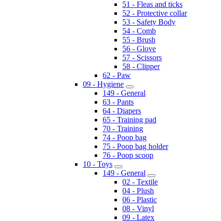
51 - Fleas and ticks
52 - Protective collar
53 - Safety Body
54 - Comb
55 - Brush
56 - Glove
57 - Scissors
58 - Clipper
62 - Paw
09 - Hygiene
149 - General
63 - Pants
64 - Diapers
65 - Training pad
70 - Training
74 - Poop bag
75 - Poop bag holder
76 - Poop scoop
10 - Toys
149 - General
02 - Textile
04 - Plush
06 - Plastic
08 - Vinyl
09 - Latex