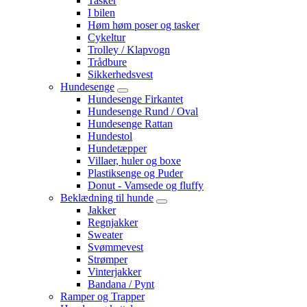
Tasker
I bilen
Høm høm poser og tasker
Cykeltur
Trolley / Klapvogn
Trådbure
Sikkerhedsvest
Hundesenge
Hundesenge Firkantet
Hundesenge Rund / Oval
Hundesenge Rattan
Hundestol
Hundetæpper
Villaer, huler og boxe
Plastiksenge og Puder
Donut - Vamsede og fluffy
Beklædning til hunde
Jakker
Regnjakker
Sweater
Svømmevest
Strømper
Vinterjakker
Bandana / Pynt
Ramper og Trapper