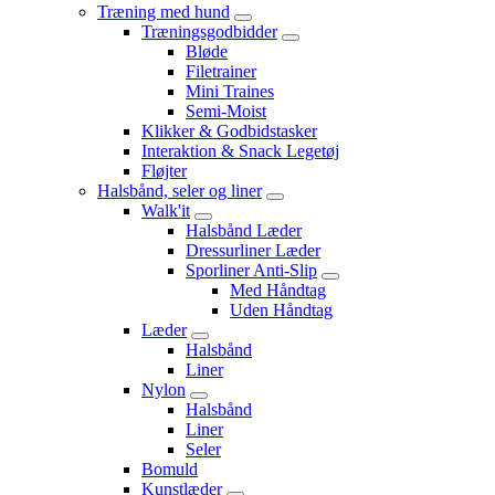
Træning med hund
Træningsgodbidder
Bløde
Filetrainer
Mini Traines
Semi-Moist
Klikker & Godbidstasker
Interaktion & Snack Legetøj
Fløjter
Halsbånd, seler og liner
Walk'it
Halsbånd Læder
Dressurliner Læder
Sporliner Anti-Slip
Med Håndtag
Uden Håndtag
Læder
Halsbånd
Liner
Nylon
Halsbånd
Liner
Seler
Bomuld
Kunstlæder