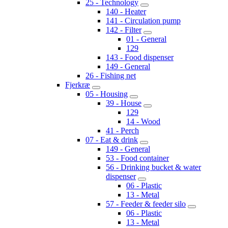
25 - Technology
140 - Heater
141 - Circulation pump
142 - Filter
01 - General
129
143 - Food dispenser
149 - General
26 - Fishing net
Fjerkræ
05 - Housing
39 - House
129
14 - Wood
41 - Perch
07 - Eat & drink
149 - General
53 - Food container
56 - Drinking bucket & water
dispenser
06 - Plastic
13 - Metal
57 - Feeder & feeder silo
06 - Plastic
13 - Metal