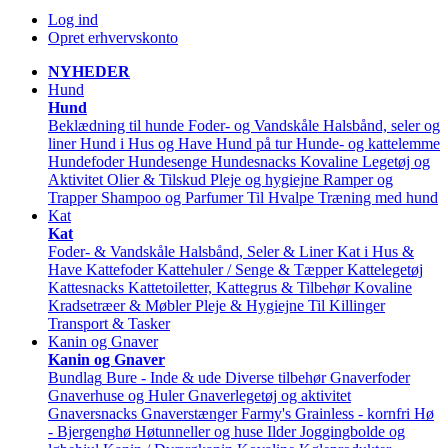
Log ind
Opret erhvervskonto
NYHEDER
Hund
Hund
Beklædning til hunde
Foder- og Vandskåle
Halsbånd, seler og
liner
Hund i Hus og Have
Hund på tur
Hunde- og kattelemme
Hundefoder
Hundesenge
Hundesnacks
Kovaline
Legetøj og
Aktivitet
Olier & Tilskud
Pleje og hygiejne
Ramper og
Trapper
Shampoo og Parfumer
Til Hvalpe
Træning med hund
Kat
Kat
Foder- & Vandskåle
Halsbånd, Seler & Liner
Kat i Hus &
Have
Kattefoder
Kattehuler / Senge & Tæpper
Kattelegetøj
Kattesnacks
Kattetoiletter, Kattegrus & Tilbehør
Kovaline
Kradsetræer & Møbler
Pleje & Hygiejne
Til Killinger
Transport & Tasker
Kanin og Gnaver
Kanin og Gnaver
Bundlag
Bure - Inde & ude
Diverse tilbehør
Gnaverfoder
Gnaverhuse og Huler
Gnaverlegetøj og aktivitet
Gnaversnacks
Gnaverstænger Farmy's
Grainless - kornfri
Hø
- Bjergenghø
Høtunneller og huse
Ilder
Joggingbolde og