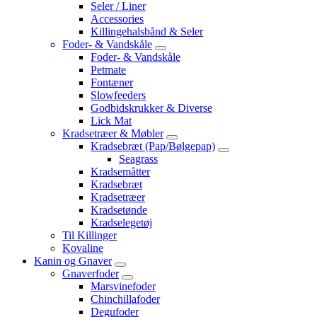
Seler / Liner
Accessories
Killingehalsbånd & Seler
Foder- & Vandskåle
Foder- & Vandskåle
Petmate
Fontæner
Slowfeeders
Godbidskrukker & Diverse
Lick Mat
Kradsetræer & Møbler
Kradsebræt (Pap/Bølgepap)
Seagrass
Kradsemåtter
Kradsebræt
Kradsetræer
Kradsetønde
Kradselegetøj
Til Killinger
Kovaline
Kanin og Gnaver
Gnaverfoder
Marsvinefoder
Chinchillafoder
Degufoder