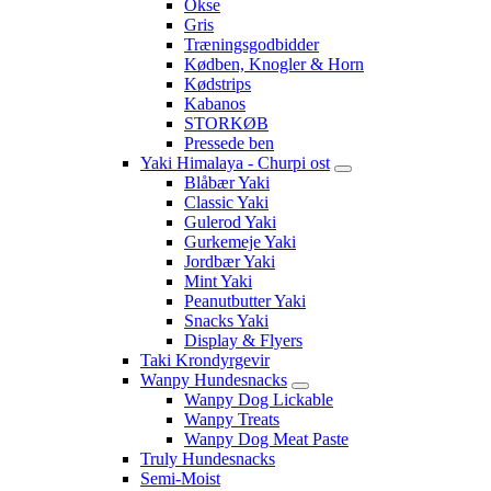
Okse
Gris
Træningsgodbidder
Kødben, Knogler & Horn
Kødstrips
Kabanos
STORKØB
Pressede ben
Yaki Himalaya - Churpi ost
Blåbær Yaki
Classic Yaki
Gulerod Yaki
Gurkemeje Yaki
Jordbær Yaki
Mint Yaki
Peanutbutter Yaki
Snacks Yaki
Display & Flyers
Taki Krondyrgevir
Wanpy Hundesnacks
Wanpy Dog Lickable
Wanpy Treats
Wanpy Dog Meat Paste
Truly Hundesnacks
Semi-Moist