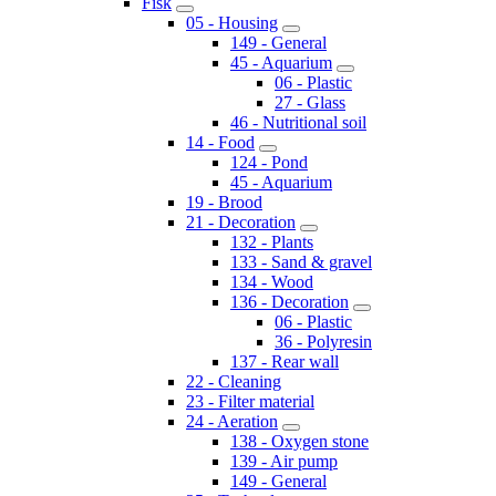
Fisk
05 - Housing
149 - General
45 - Aquarium
06 - Plastic
27 - Glass
46 - Nutritional soil
14 - Food
124 - Pond
45 - Aquarium
19 - Brood
21 - Decoration
132 - Plants
133 - Sand & gravel
134 - Wood
136 - Decoration
06 - Plastic
36 - Polyresin
137 - Rear wall
22 - Cleaning
23 - Filter material
24 - Aeration
138 - Oxygen stone
139 - Air pump
149 - General