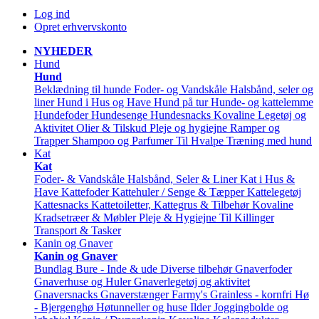
Log ind
Opret erhvervskonto
NYHEDER
Hund
Hund
Beklædning til hunde
Foder- og Vandskåle
Halsbånd, seler og
liner
Hund i Hus og Have
Hund på tur
Hunde- og kattelemme
Hundefoder
Hundesenge
Hundesnacks
Kovaline
Legetøj og
Aktivitet
Olier & Tilskud
Pleje og hygiejne
Ramper og
Trapper
Shampoo og Parfumer
Til Hvalpe
Træning med hund
Kat
Kat
Foder- & Vandskåle
Halsbånd, Seler & Liner
Kat i Hus &
Have
Kattefoder
Kattehuler / Senge & Tæpper
Kattelegetøj
Kattesnacks
Kattetoiletter, Kattegrus & Tilbehør
Kovaline
Kradsetræer & Møbler
Pleje & Hygiejne
Til Killinger
Transport & Tasker
Kanin og Gnaver
Kanin og Gnaver
Bundlag
Bure - Inde & ude
Diverse tilbehør
Gnaverfoder
Gnaverhuse og Huler
Gnaverlegetøj og aktivitet
Gnaversnacks
Gnaverstænger Farmy's
Grainless - kornfri
Hø
- Bjergenghø
Høtunneller og huse
Ilder
Joggingbolde og