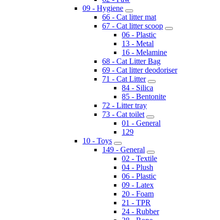
09 - Hygiene
66 - Cat litter mat
67 - Cat litter scoop
06 - Plastic
13 - Metal
16 - Melamine
68 - Cat Litter Bag
69 - Cat litter deodoriser
71 - Cat Litter
84 - Silica
85 - Bentonite
72 - Litter tray
73 - Cat toilet
01 - General
129
10 - Toys
149 - General
02 - Textile
04 - Plush
06 - Plastic
09 - Latex
20 - Foam
21 - TPR
24 - Rubber