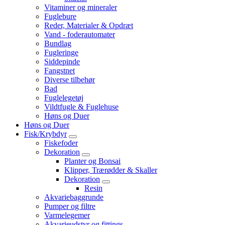
Vitaminer og mineraler
Fuglebure
Reder, Materialer & Opdræt
Vand - foderautomater
Bundlag
Fugleringe
Siddepinde
Fangstnet
Diverse tilbehør
Bad
Fuglelegetøj
Vildtfugle & Fuglehuse
Høns og Duer
Høns og Duer
Fisk/Krybdyr
Fiskefoder
Dekoration
Planter og Bonsai
Klipper, Trærødder & Skaller
Dekoration
Resin
Akvariebaggrunde
Pumper og filtre
Varmelegemer
Akvarieudstyr og fittings