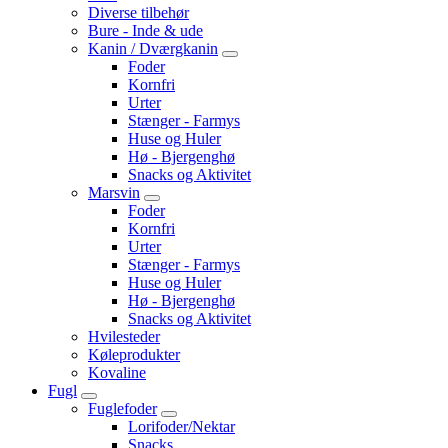
Diverse tilbehør
Bure - Inde & ude
Kanin / Dværgkanin
Foder
Kornfri
Urter
Stænger - Farmys
Huse og Huler
Hø - Bjergenghø
Snacks og Aktivitet
Marsvin
Foder
Kornfri
Urter
Stænger - Farmys
Huse og Huler
Hø - Bjergenghø
Snacks og Aktivitet
Hvilesteder
Køleprodukter
Kovaline
Fugl
Fuglefoder
Lorifoder/Nektar
Snacks