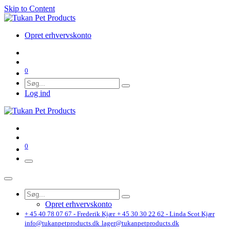
Skip to Content
Opret erhvervskonto
0
Log ind
0
Opret erhvervskonto
+ 45 40 78 07 67 - Frederik Kjær
+ 45 30 30 22 62 - Linda Scot Kjær
info@tukanpetproducts.dk
lager@tukanpetproducts.dk