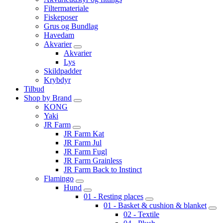
Filtermateriale
Fiskeposer
Grus og Bundlag
Havedam
Akvarier
Akvarier
Lys
Skildpadder
Krybdyr
Tilbud
Shop by Brand
KONG
Yaki
JR Farm
JR Farm Kat
JR Farm Jul
JR Farm Fugl
JR Farm Grainless
JR Farm Back to Instinct
Flamingo
Hund
01 - Resting places
01 - Basket & cushion & blanket
02 - Textile