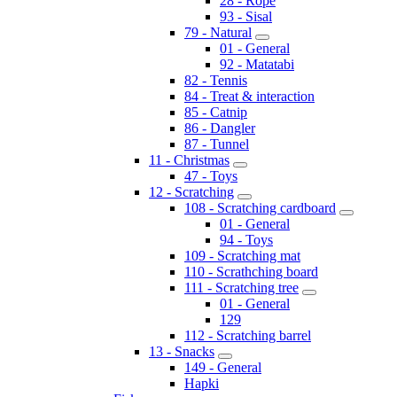
28 - Rope
93 - Sisal
79 - Natural
01 - General
92 - Matatabi
82 - Tennis
84 - Treat & interaction
85 - Catnip
86 - Dangler
87 - Tunnel
11 - Christmas
47 - Toys
12 - Scratching
108 - Scratching cardboard
01 - General
94 - Toys
109 - Scratching mat
110 - Scrathching board
111 - Scratching tree
01 - General
129
112 - Scratching barrel
13 - Snacks
149 - General
Hapki