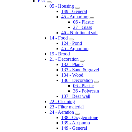
Fisk
05 - Housing
149 - General
45 - Aquarium
06 - Plastic
27 - Glass
46 - Nutritional soil
14 - Food
124 - Pond
45 - Aquarium
19 - Brood
21 - Decoration
132 - Plants
133 - Sand & gravel
134 - Wood
136 - Decoration
06 - Plastic
36 - Polyresin
137 - Rear wall
22 - Cleaning
23 - Filter material
24 - Aeration
138 - Oxygen stone
139 - Air pump
149 - General