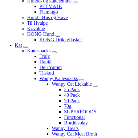
Hunde- og kattelemme
PETMATE
Flamingo
Hund i Hus og Have
Til Hvalpe
Kovaline
KONG Hund
KONG Drikkeflasker
Kat
Kattesnacks
Truly
Hapki
Deli Yumm
Tilskud
Wanpy Kattesnacks
Wanpy Cat Lickable
25 Pack
40 Pack
50 Pack
70g
SUPERFOODS
Functional
Borddisplay
Wanpy Treats
Wanpy Cat Meat Broth