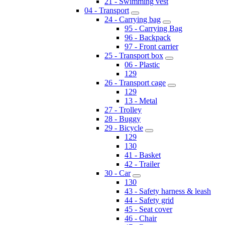
21 - Swimming vest
04 - Transport
24 - Carrying bag
95 - Carrying Bag
96 - Backpack
97 - Front carrier
25 - Transport box
06 - Plastic
129
26 - Transport cage
129
13 - Metal
27 - Trolley
28 - Buggy
29 - Bicycle
129
130
41 - Basket
42 - Trailer
30 - Car
130
43 - Safety harness & leash
44 - Safety grid
45 - Seat cover
46 - Chair