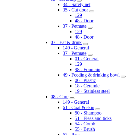
34 - Safety net
35 - Cat door
129
48 - Door
37 - Petmate
129
48 - Door
07 - Eat & drink
149 - General
37 - Petmate
01 - General
129
98 - Fountain
49 - Feeding & drinking bowl
06 - Plastic
18 - Ceramic
19 - Stainless steel
08 - Care
149 - General
61 - Coat & skin
50 - Shampoo
51 - Fleas and ticks
54 - Comb
55 - Brush
62 - Paw