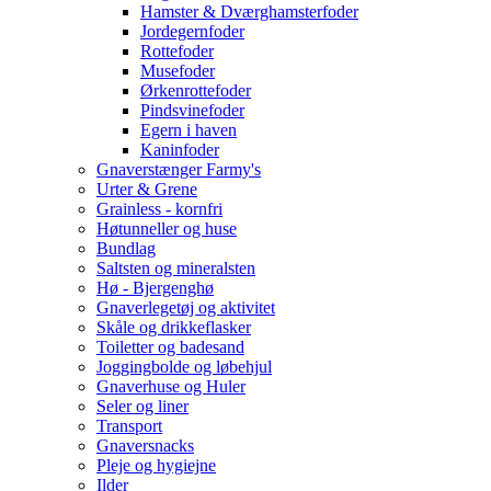
Hamster & Dværghamsterfoder
Jordegernfoder
Rottefoder
Musefoder
Ørkenrottefoder
Pindsvinefoder
Egern i haven
Kaninfoder
Gnaverstænger Farmy's
Urter & Grene
Grainless - kornfri
Høtunneller og huse
Bundlag
Saltsten og mineralsten
Hø - Bjergenghø
Gnaverlegetøj og aktivitet
Skåle og drikkeflasker
Toiletter og badesand
Joggingbolde og løbehjul
Gnaverhuse og Huler
Seler og liner
Transport
Gnaversnacks
Pleje og hygiejne
Ilder