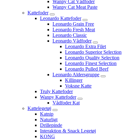
Wanpy Cat Vådfoder
Wanpy Cat Meat Paste
Kattefoder
Leonardo Kattefoder
Leonardo Grain Free
Leonardo Fresh Meat
Leonardo Classic
Leonardo Vådfoder
Leonardo Extra Filet
Leonardo Superior Selection
Leonardo Quality Selection
Leonardo Finest Selection
Leonardo Pulled Beef
Leonardo Aldersgruppe
Killinger
Voksne Katte
Truly Kattefoder
Wanpy Kattefoder
Vådfoder Kat
Kattelegetøj
Katnip
Naturligt
Drillepinde
Interaktion & Snack Legetøj
KONG