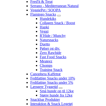
Feed'it & Treat
Serrano - Mediterranean Natural
VeggiePet / SOOPA
Flamingo Snacks
Hundekiks
Collagen Snack / Boost
Hapki
Veggi
R'Hide / Munchy
Natursnacks
Duetto
Pølser og div.
Zero Rawhide
Fast Food Snacks
Meateez
Chomps
Training Snack
Canophera Kaffetræ
Fedtfattige Snacks under 10%
Fedtfattige Snacks under 5%
Længere Tyggetid
Små hunde op til 12kg
Større hunde fra 12kg
Snackbar Produkter
Interaktion & Snack Legetøj