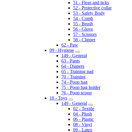
51 - Fleas and ticks
52 - Protective collar
53 - Safety Body
54 - Comb
55 - Brush
56 - Glove
57 - Scissors
58 - Clipper
62 - Paw
09 - Hygiene
149 - General
63 - Pants
64 - Diapers
65 - Training pad
70 - Training
74 - Poop bag
75 - Poop bag holder
76 - Poop scoop
10 - Toys
149 - General
02 - Textile
04 - Plush
06 - Plastic
08 - Vinyl
09 - Latex