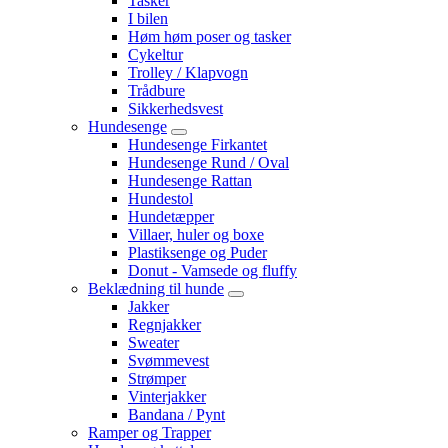
Tasker
I bilen
Høm høm poser og tasker
Cykeltur
Trolley / Klapvogn
Trådbure
Sikkerhedsvest
Hundesenge
Hundesenge Firkantet
Hundesenge Rund / Oval
Hundesenge Rattan
Hundestol
Hundetæpper
Villaer, huler og boxe
Plastiksenge og Puder
Donut - Vamsede og fluffy
Beklædning til hunde
Jakker
Regnjakker
Sweater
Svømmevest
Strømper
Vinterjakker
Bandana / Pynt
Ramper og Trapper