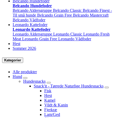
Belcando Hundefoder
Belcando Hundefoder
Belcando Aldersgruppe
Belcando Classic
Belcando Finest -
Til små hunde
Belcando Grain Free
Belcando Mastercraft
Belcando Vådfoder
Leonardo Kattefoder
Leonardo Kattefoder
Leonardo Aldersgruppe
Leonardo Classic
Leonardo Fresh
Meat
Leonardo Grain Free
Leonardo Vådfoder
Hest
Sommer 2026
Kategorier
Alle produkter
Hund
Hundesnacks
Snack'it - Tørrede Naturlige Hundesnacks
Fisk
Hest
Kamel
Vildt & Kanin
Fjerkræ
Lam/Ged