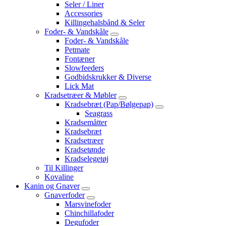
Seler / Liner
Accessories
Killingehalsbånd & Seler
Foder- & Vandskåle
Foder- & Vandskåle
Petmate
Fontæner
Slowfeeders
Godbidskrukker & Diverse
Lick Mat
Kradsetræer & Møbler
Kradsebræt (Pap/Bølgepap)
Seagrass
Kradsemåtter
Kradsebræt
Kradsetræer
Kradsetønde
Kradselegetøj
Til Killinger
Kovaline
Kanin og Gnaver
Gnaverfoder
Marsvinefoder
Chinchillafoder
Degufoder