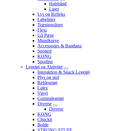
Halsbånd
Liner
Lys og Refleks
Løbeliner
Træningsliner
Flexi
Gå Pænt
Mundkurve
Accessories & Bandana
Spotted
KONG
Sporline
Legetøj og Aktivitet
Interaktion & Snack Legetøj
Plys og stof
Reblegetøj
Latex
Vinyl
Gummilegetøj
Diverse
Diverse
KONG
Chuckit
Bolde
STRONG STUFF