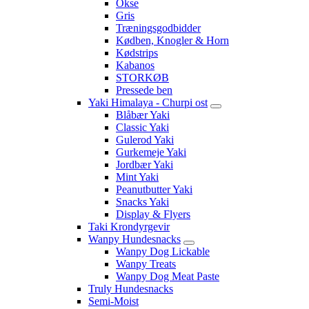
Okse
Gris
Træningsgodbidder
Kødben, Knogler & Horn
Kødstrips
Kabanos
STORKØB
Pressede ben
Yaki Himalaya - Churpi ost
Blåbær Yaki
Classic Yaki
Gulerod Yaki
Gurkemeje Yaki
Jordbær Yaki
Mint Yaki
Peanutbutter Yaki
Snacks Yaki
Display & Flyers
Taki Krondyrgevir
Wanpy Hundesnacks
Wanpy Dog Lickable
Wanpy Treats
Wanpy Dog Meat Paste
Truly Hundesnacks
Semi-Moist