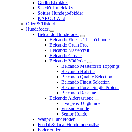
Godbidskrukker
Snack't Hundekiks
Softies Hundegodbidder
KAROO Wild
Olier & Tilskud
Hundefoder
Belcando Hundefoder
Belcando Finest - Til små hunde
Belcando Grain Free
Belcando Mastercraft
Belcando Classic
Belcando Vådfoder
Belcando Mastercraft Toppings
Belcando Holistic
Belcando Quality Selection
Belcando Finest Selection
Belcando Pure - Single Protein
Belcando Baseline
Belcando Aldersgruppe
Hvalpe & Unghunde
Voksne Hunde
Senior Hunde
Wanpy Hundefoder
Feed'it & Treat Hundefoderpølse
Fodertønder