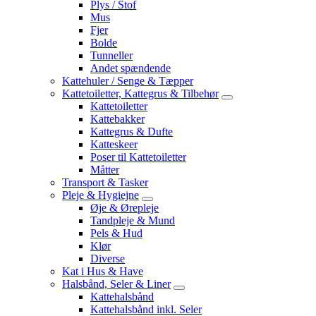
Plys / Stof
Mus
Fjer
Bolde
Tunneller
Andet spændende
Kattehuler / Senge & Tæpper
Kattetoiletter, Kattegrus & Tilbehør
Kattetoiletter
Kattebakker
Kattegrus & Dufte
Katteskeer
Poser til Kattetoiletter
Måtter
Transport & Tasker
Pleje & Hygiejne
Øje & Ørepleje
Tandpleje & Mund
Pels & Hud
Klør
Diverse
Kat i Hus & Have
Halsbånd, Seler & Liner
Kattehalsbånd
Kattehalsbånd inkl. Seler