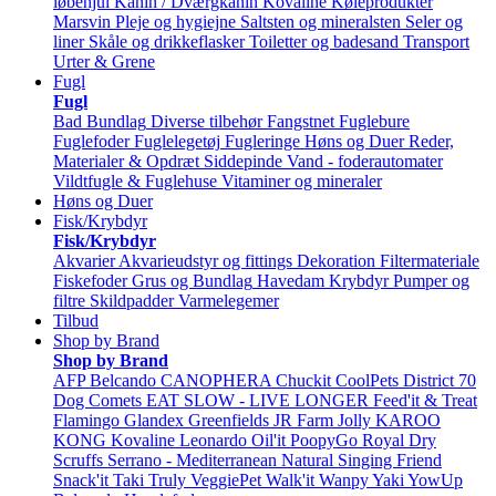
løbehjul
Kanin / Dværgkanin
Kovaline
Køleprodukter
Marsvin
Pleje og hygiejne
Saltsten og mineralsten
Seler og
liner
Skåle og drikkeflasker
Toiletter og badesand
Transport
Urter & Grene
Fugl
Fugl
Bad
Bundlag
Diverse tilbehør
Fangstnet
Fuglebure
Fuglefoder
Fuglelegetøj
Fugleringe
Høns og Duer
Reder,
Materialer & Opdræt
Siddepinde
Vand - foderautomater
Vildtfugle & Fuglehuse
Vitaminer og mineraler
Høns og Duer
Fisk/Krybdyr
Fisk/Krybdyr
Akvarier
Akvarieudstyr og fittings
Dekoration
Filtermateriale
Fiskefoder
Grus og Bundlag
Havedam
Krybdyr
Pumper og
filtre
Skildpadder
Varmelegemer
Tilbud
Shop by Brand
Shop by Brand
AFP
Belcando
CANOPHERA
Chuckit
CoolPets
District 70
Dog Comets
EAT SLOW - LIVE LONGER
Feed'it & Treat
Flamingo
Glandex
Greenfields
JR Farm
Jolly
KAROO
KONG
Kovaline
Leonardo
Oil'it
PoopyGo
Royal Dry
Scruffs
Serrano - Mediterranean Natural
Singing Friend
Snack'it
Taki
Truly
VeggiePet
Walk'it
Wanpy
Yaki
YowUp