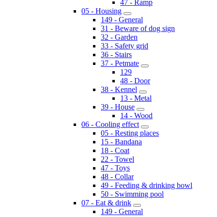
47 - Ramp
05 - Housing
149 - General
31 - Beware of dog sign
32 - Garden
33 - Safety grid
36 - Stairs
37 - Petmate
129
48 - Door
38 - Kennel
13 - Metal
39 - House
14 - Wood
06 - Cooling effect
05 - Resting places
15 - Bandana
18 - Coat
22 - Towel
47 - Toys
48 - Collar
49 - Feeding & drinking bowl
50 - Swimming pool
07 - Eat & drink
149 - General