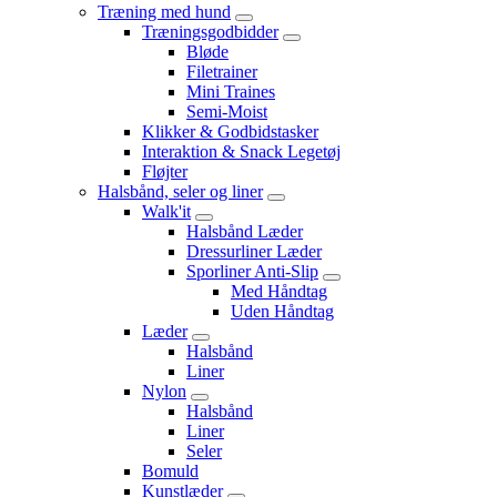
Træning med hund
Træningsgodbidder
Bløde
Filetrainer
Mini Traines
Semi-Moist
Klikker & Godbidstasker
Interaktion & Snack Legetøj
Fløjter
Halsbånd, seler og liner
Walk'it
Halsbånd Læder
Dressurliner Læder
Sporliner Anti-Slip
Med Håndtag
Uden Håndtag
Læder
Halsbånd
Liner
Nylon
Halsbånd
Liner
Seler
Bomuld
Kunstlæder