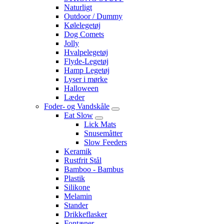
Naturligt
Outdoor / Dummy
Kølelegetøj
Dog Comets
Jolly
Hvalpelegetøj
Flyde-Legetøj
Hamp Legetøj
Lyser i mørke
Halloween
Læder
Foder- og Vandskåle
Eat Slow
Lick Mats
Snusemåtter
Slow Feeders
Keramik
Rustfrit Stål
Bamboo - Bambus
Plastik
Silikone
Melamin
Stander
Drikkeflasker
Fontæner