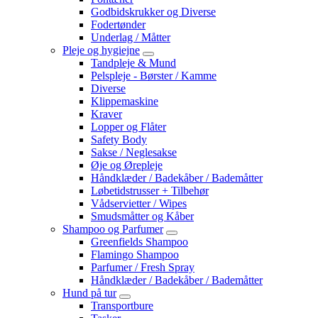
Godbidskrukker og Diverse
Fodertønder
Underlag / Måtter
Pleje og hygiejne
Tandpleje & Mund
Pelspleje - Børster / Kamme
Diverse
Klippemaskine
Kraver
Lopper og Flåter
Safety Body
Sakse / Neglesakse
Øje og Ørepleje
Håndklæder / Badekåber / Bademåtter
Løbetidstrusser + Tilbehør
Vådservietter / Wipes
Smudsmåtter og Kåber
Shampoo og Parfumer
Greenfields Shampoo
Flamingo Shampoo
Parfumer / Fresh Spray
Håndklæder / Badekåber / Bademåtter
Hund på tur
Transportbure