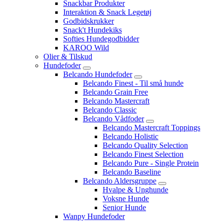
Snackbar Produkter
Interaktion & Snack Legetøj
Godbidskrukker
Snack't Hundekiks
Softies Hundegodbidder
KAROO Wild
Olier & Tilskud
Hundefoder
Belcando Hundefoder
Belcando Finest - Til små hunde
Belcando Grain Free
Belcando Mastercraft
Belcando Classic
Belcando Vådfoder
Belcando Mastercraft Toppings
Belcando Holistic
Belcando Quality Selection
Belcando Finest Selection
Belcando Pure - Single Protein
Belcando Baseline
Belcando Aldersgruppe
Hvalpe & Unghunde
Voksne Hunde
Senior Hunde
Wanpy Hundefoder