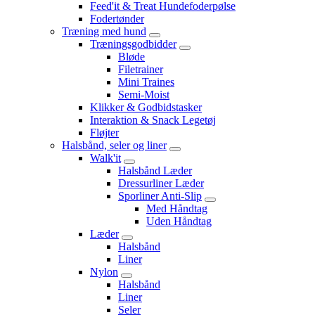
Feed'it & Treat Hundefoderpølse
Fodertønder
Træning med hund
Træningsgodbidder
Bløde
Filetrainer
Mini Traines
Semi-Moist
Klikker & Godbidstasker
Interaktion & Snack Legetøj
Fløjter
Halsbånd, seler og liner
Walk'it
Halsbånd Læder
Dressurliner Læder
Sporliner Anti-Slip
Med Håndtag
Uden Håndtag
Læder
Halsbånd
Liner
Nylon
Halsbånd
Liner
Seler