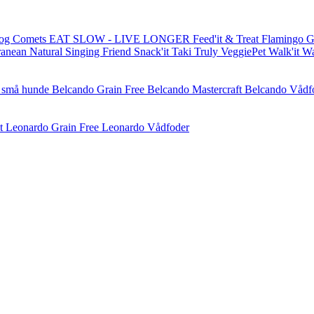
og Comets
EAT SLOW - LIVE LONGER
Feed'it & Treat
Flamingo
G
ranean Natural
Singing Friend
Snack'it
Taki
Truly
VeggiePet
Walk'it
W
l små hunde
Belcando Grain Free
Belcando Mastercraft
Belcando Vådf
t
Leonardo Grain Free
Leonardo Vådfoder