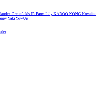
landex
Greenfields
JR Farm
Jolly
KAROO
KONG
Kovaline
anpy
Yaki
YowUp
oder