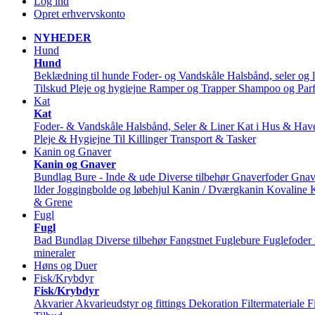
Log ind
Opret erhvervskonto
NYHEDER
Hund
Hund
Beklædning til hunde
Foder- og Vandskåle
Halsbånd, seler og l
Tilskud
Pleje og hygiejne
Ramper og Trapper
Shampoo og Par
Kat
Kat
Foder- & Vandskåle
Halsbånd, Seler & Liner
Kat i Hus & Hav
Pleje & Hygiejne
Til Killinger
Transport & Tasker
Kanin og Gnaver
Kanin og Gnaver
Bundlag
Bure - Inde & ude
Diverse tilbehør
Gnaverfoder
Gnav
Ilder
Joggingbolde og løbehjul
Kanin / Dværgkanin
Kovaline
& Grene
Fugl
Fugl
Bad
Bundlag
Diverse tilbehør
Fangstnet
Fuglebure
Fuglefoder
mineraler
Høns og Duer
Fisk/Krybdyr
Fisk/Krybdyr
Akvarier
Akvarieudstyr og fittings
Dekoration
Filtermateriale
F