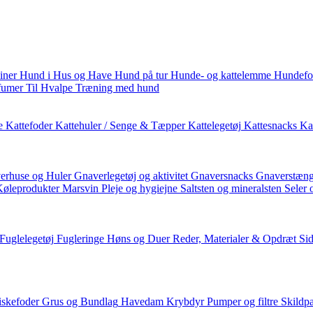
iner
Hund i Hus og Have
Hund på tur
Hunde- og kattelemme
Hundefo
fumer
Til Hvalpe
Træning med hund
e
Kattefoder
Kattehuler / Senge & Tæpper
Kattelegetøj
Kattesnacks
Kat
erhuse og Huler
Gnaverlegetøj og aktivitet
Gnaversnacks
Gnaverstæng
Køleprodukter
Marsvin
Pleje og hygiejne
Saltsten og mineralsten
Seler 
Fuglelegetøj
Fugleringe
Høns og Duer
Reder, Materialer & Opdræt
Si
iskefoder
Grus og Bundlag
Havedam
Krybdyr
Pumper og filtre
Skildp