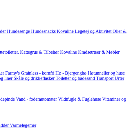
der
Hundesenge
Hundesnacks
Kovaline
Legetøj og Aktivitet
Olier &
tetoiletter, Kattegrus & Tilbehør
Kovaline
Kradsetræer & Møbler
er Farmy's
Grainless - kornfri
Hø - Bjergenghø
Høtunneller og huse
og liner
Skåle og drikkeflasker
Toiletter og badesand
Transport
Urter
ddepinde
Vand - foderautomater
Vildtfugle & Fuglehuse
Vitaminer og
adder
Varmelegemer