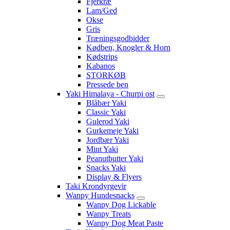
Fjerkræ
Lam/Ged
Okse
Gris
Træningsgodbidder
Kødben, Knogler & Horn
Kødstrips
Kabanos
STORKØB
Pressede ben
Yaki Himalaya - Churpi ost
Blåbær Yaki
Classic Yaki
Gulerod Yaki
Gurkemeje Yaki
Jordbær Yaki
Mint Yaki
Peanutbutter Yaki
Snacks Yaki
Display & Flyers
Taki Krondyrgevir
Wanpy Hundesnacks
Wanpy Dog Lickable
Wanpy Treats
Wanpy Dog Meat Paste