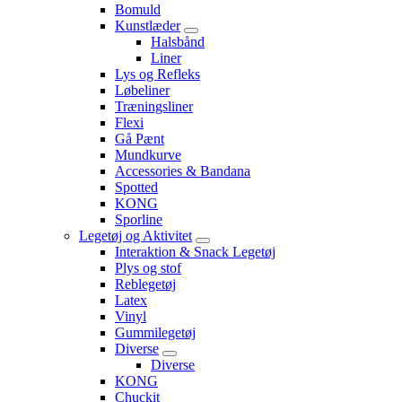
Bomuld
Kunstlæder
Halsbånd
Liner
Lys og Refleks
Løbeliner
Træningsliner
Flexi
Gå Pænt
Mundkurve
Accessories & Bandana
Spotted
KONG
Sporline
Legetøj og Aktivitet
Interaktion & Snack Legetøj
Plys og stof
Reblegetøj
Latex
Vinyl
Gummilegetøj
Diverse
Diverse
KONG
Chuckit