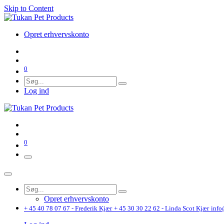
Skip to Content
Opret erhvervskonto
0
Log ind
0
Opret erhvervskonto
+ 45 40 78 07 67 - Frederik Kjær
+ 45 30 30 22 62 - Linda Scot Kjær
info