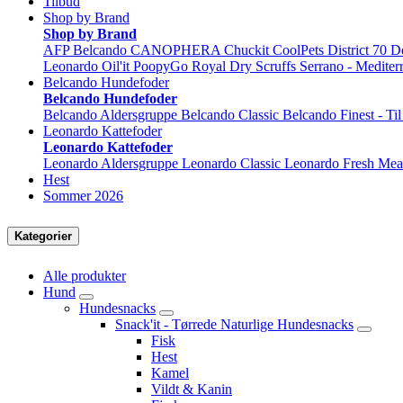
Tilbud
Shop by Brand
Shop by Brand
AFP
Belcando
CANOPHERA
Chuckit
CoolPets
District 70
D
Leonardo
Oil'it
PoopyGo
Royal Dry
Scruffs
Serrano - Mediter
Belcando Hundefoder
Belcando Hundefoder
Belcando Aldersgruppe
Belcando Classic
Belcando Finest - Ti
Leonardo Kattefoder
Leonardo Kattefoder
Leonardo Aldersgruppe
Leonardo Classic
Leonardo Fresh Mea
Hest
Sommer 2026
Kategorier
Alle produkter
Hund
Hundesnacks
Snack'it - Tørrede Naturlige Hundesnacks
Fisk
Hest
Kamel
Vildt & Kanin