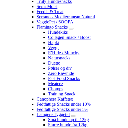
Truly Hundesnacks
Semi-Moist
Feed'it & Treat
Serrano - Mediterranean Natural
VeggiePet / SOOPA
Flamingo Snacks
Hundekiks
Collagen Snack / Boost
Hapki
Veggi
R'Hide / Munchy
Natursnacks
Duetto
Pølser og div.
Zero Rawhide
Fast Food Snacks
Meateez
Chomps
Training Snack
Canophera Kaffetræ
Fedtfattige Snacks under 10%
Fedtfattige Snacks under 5%
Længere Tyggetid
Små hunde op til 12kg
Større hunde fra 12kg