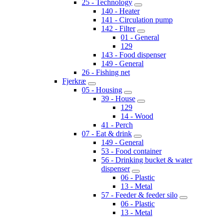
25 - Technology
140 - Heater
141 - Circulation pump
142 - Filter
01 - General
129
143 - Food dispenser
149 - General
26 - Fishing net
Fjerkræ
05 - Housing
39 - House
129
14 - Wood
41 - Perch
07 - Eat & drink
149 - General
53 - Food container
56 - Drinking bucket & water
dispenser
06 - Plastic
13 - Metal
57 - Feeder & feeder silo
06 - Plastic
13 - Metal