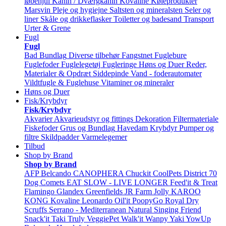
løbehjul
Kanin / Dværgkanin
Kovaline
Køleprodukter
Marsvin
Pleje og hygiejne
Saltsten og mineralsten
Seler og
liner
Skåle og drikkeflasker
Toiletter og badesand
Transport
Urter & Grene
Fugl
Fugl
Bad
Bundlag
Diverse tilbehør
Fangstnet
Fuglebure
Fuglefoder
Fuglelegetøj
Fugleringe
Høns og Duer
Reder,
Materialer & Opdræt
Siddepinde
Vand - foderautomater
Vildtfugle & Fuglehuse
Vitaminer og mineraler
Høns og Duer
Fisk/Krybdyr
Fisk/Krybdyr
Akvarier
Akvarieudstyr og fittings
Dekoration
Filtermateriale
Fiskefoder
Grus og Bundlag
Havedam
Krybdyr
Pumper og
filtre
Skildpadder
Varmelegemer
Tilbud
Shop by Brand
Shop by Brand
AFP
Belcando
CANOPHERA
Chuckit
CoolPets
District 70
Dog Comets
EAT SLOW - LIVE LONGER
Feed'it & Treat
Flamingo
Glandex
Greenfields
JR Farm
Jolly
KAROO
KONG
Kovaline
Leonardo
Oil'it
PoopyGo
Royal Dry
Scruffs
Serrano - Mediterranean Natural
Singing Friend
Snack'it
Taki
Truly
VeggiePet
Walk'it
Wanpy
Yaki
YowUp