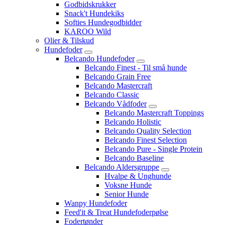
Godbidskrukker
Snack't Hundekiks
Softies Hundegodbidder
KAROO Wild
Olier & Tilskud
Hundefoder
Belcando Hundefoder
Belcando Finest - Til små hunde
Belcando Grain Free
Belcando Mastercraft
Belcando Classic
Belcando Vådfoder
Belcando Mastercraft Toppings
Belcando Holistic
Belcando Quality Selection
Belcando Finest Selection
Belcando Pure - Single Protein
Belcando Baseline
Belcando Aldersgruppe
Hvalpe & Unghunde
Voksne Hunde
Senior Hunde
Wanpy Hundefoder
Feed'it & Treat Hundefoderpølse
Fodertønder