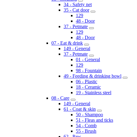
34 - Safety net
35 - Cat door
129
48 - Door
37 - Petmate
129
48 - Door
07 - Eat & drink
149 - General
37 - Petmate
01 - General
129
98 - Fountain
49 - Feeding & drinking bowl
06 - Plastic
18 - Ceramic
19 - Stainless steel
08 - Care
149 - General
61 - Coat & skin
50 - Shampoo
51 - Fleas and ticks
54 - Comb
55 - Brush
62 - Paw