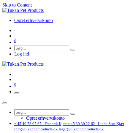
Skip to Content
Opret erhvervskonto
0
Log ind
0
Opret erhvervskonto
+ 45 40 78 07 67 - Frederik Kjær
+ 45 30 30 22 62 - Linda Scot Kjær
info@tukanpetproducts.dk
lager@tukanpetproducts.dk