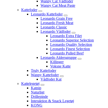
Wanpy Cat Vådfoder
Wanpy Cat Meat Paste
Kattefoder
Leonardo Kattefoder
Leonardo Grain Free
Leonardo Fresh Meat
Leonardo Classic
Leonardo Vådfoder
Leonardo Extra Filet
Leonardo Superior Selection
Leonardo Quality Selection
Leonardo Finest Selection
Leonardo Pulled Beef
Leonardo Aldersgruppe
Killinger
Voksne Katte
Truly Kattefoder
Wanpy Kattefoder
Vådfoder Kat
Kattelegetøj
Katnip
Naturligt
Drillepinde
Interaktion & Snack Legetøj
KONG