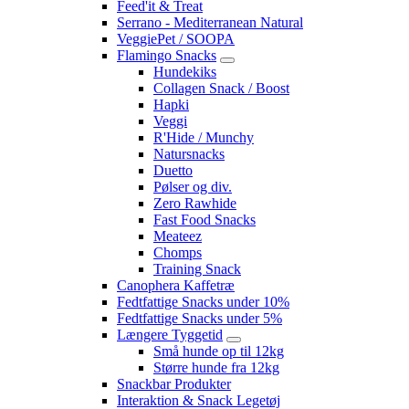
Feed'it & Treat
Serrano - Mediterranean Natural
VeggiePet / SOOPA
Flamingo Snacks
Hundekiks
Collagen Snack / Boost
Hapki
Veggi
R'Hide / Munchy
Natursnacks
Duetto
Pølser og div.
Zero Rawhide
Fast Food Snacks
Meateez
Chomps
Training Snack
Canophera Kaffetræ
Fedtfattige Snacks under 10%
Fedtfattige Snacks under 5%
Længere Tyggetid
Små hunde op til 12kg
Større hunde fra 12kg
Snackbar Produkter
Interaktion & Snack Legetøj