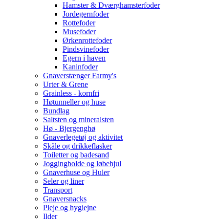
Hamster & Dværghamsterfoder
Jordegernfoder
Rottefoder
Musefoder
Ørkenrottefoder
Pindsvinefoder
Egern i haven
Kaninfoder
Gnaverstænger Farmy's
Urter & Grene
Grainless - kornfri
Høtunneller og huse
Bundlag
Saltsten og mineralsten
Hø - Bjergenghø
Gnaverlegetøj og aktivitet
Skåle og drikkeflasker
Toiletter og badesand
Joggingbolde og løbehjul
Gnaverhuse og Huler
Seler og liner
Transport
Gnaversnacks
Pleje og hygiejne
Ilder