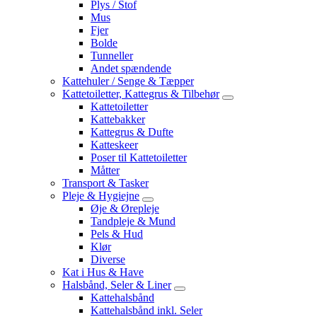
Plys / Stof
Mus
Fjer
Bolde
Tunneller
Andet spændende
Kattehuler / Senge & Tæpper
Kattetoiletter, Kattegrus & Tilbehør
Kattetoiletter
Kattebakker
Kattegrus & Dufte
Katteskeer
Poser til Kattetoiletter
Måtter
Transport & Tasker
Pleje & Hygiejne
Øje & Ørepleje
Tandpleje & Mund
Pels & Hud
Klør
Diverse
Kat i Hus & Have
Halsbånd, Seler & Liner
Kattehalsbånd
Kattehalsbånd inkl. Seler