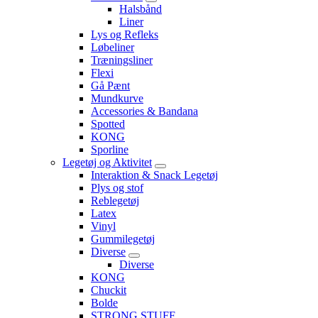
Halsbånd
Liner
Lys og Refleks
Løbeliner
Træningsliner
Flexi
Gå Pænt
Mundkurve
Accessories & Bandana
Spotted
KONG
Sporline
Legetøj og Aktivitet
Interaktion & Snack Legetøj
Plys og stof
Reblegetøj
Latex
Vinyl
Gummilegetøj
Diverse
Diverse
KONG
Chuckit
Bolde
STRONG STUFF