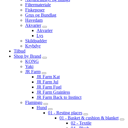
Filtermateriale
Fiskeposer
Grus og Bundlag
Havedam
Akvarier
Akvarier
Lys
Skildpadder
Krybdyr
Tilbud
Shop by Brand
KONG
Yaki
JR Farm
JR Farm Kat
JR Farm Jul
JR Farm Fugl
JR Farm Grainless
JR Farm Back to Instinct
Flamingo
Hund
01 - Resting places
01 - Basket & cushion & blanket
02 - Textile