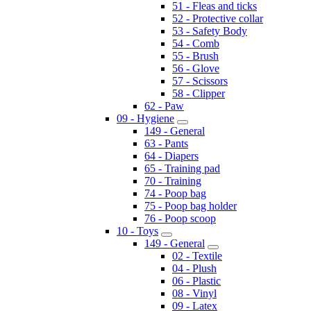
51 - Fleas and ticks
52 - Protective collar
53 - Safety Body
54 - Comb
55 - Brush
56 - Glove
57 - Scissors
58 - Clipper
62 - Paw
09 - Hygiene
149 - General
63 - Pants
64 - Diapers
65 - Training pad
70 - Training
74 - Poop bag
75 - Poop bag holder
76 - Poop scoop
10 - Toys
149 - General
02 - Textile
04 - Plush
06 - Plastic
08 - Vinyl
09 - Latex