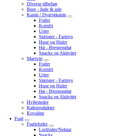
Diverse tilbehør
Bure - Inde & ude
Kanin / Dværgkanin
Foder
Kornfri
Urter
Stænger - Farmys
Huse og Huler
Hø - Bjergenghø
Snacks og Aktivitet
Marsvin
Foder
Kornfri
Urter
Stænger - Farmys
Huse og Huler
Hø - Bjergenghø
Snacks og Aktivitet
Hvilesteder
Køleprodukter
Kovaline
Fugl
Fuglefoder
Lorifoder/Nektar
Snacks