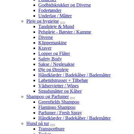
Godbidskrukker og Diverse
Fodertønder
Underlag / Måtter
Pleje og hygiejne
Tandpleje & Mund
Pelspleje - Børster / Kamme
Diverse
Klippemaskine
Kraver
Lopper og Flåter
Safety Body
Sakse / Neglesakse
Øje og Ørepleje
Håndklæder / Badekåber / Bademåtter
Løbetidstrusser + Tilbehør
Vådservietter / Wipes
Smudsmåtter og Kåber
Shampoo og Parfumer
Greenfields Shampoo
Flamingo Shampoo
Parfumer / Fresh Spray
Håndklæder / Badekåber / Bademåtter
Hund på tur
Transportbure