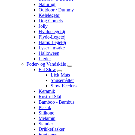
Naturligt
Outdoor / Dummy
Kølelegetøj
Dog Comets
Jolly
Hvalpelegetøj
Flyde-Legetøj
Hamp Legetøj
Lyser i mørke
Halloween
Læder
Foder- og Vandskåle
Eat Slow
Lick Mats
Snusemåtter
Slow Feeders
Keramik
Rustfrit Stål
Bamboo - Bambus
Plastik
Silikone
Melamin
Stander
Drikkeflasker
Fontæner