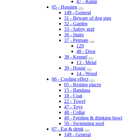
47 - Ramp
05 - Housing
149 - General
31 - Beware of dog sign
32 - Garden
33 - Safety grid
36 - Stairs
37 - Petmate
129
48 - Door
38 - Kennel
13 - Metal
39 - House
14 - Wood
06 - Cooling effect
05 - Resting places
15 - Bandana
18 - Coat
22 - Towel
47 - Toys
48 - Collar
49 - Feeding & drinking bowl
50 - Swimming pool
07 - Eat & drink
149 - General