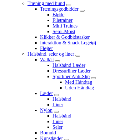
Træning med hund
Træningsgodbidder
Bløde
Filetrainer
Mini Traines
Semi-Moist
Klikker & Godbidstasker
Interaktion & Snack Legetøj
Fløjter
Halsbånd, seler og liner
Walk'it
Halsbånd Læder
Dressurliner Læder
Sporliner Anti-Slip
Med Håndtag
Uden Håndtag
Læder
Halsbånd
Liner
Nylon
Halsbånd
Liner
Seler
Bomuld
Kunstlæder