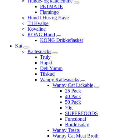
Hunde- og kattelemme
PETMATE
Flamingo
Hund i Hus og Have
Til Hvalpe
Kovaline
KONG Hund
KONG Drikkeflasker
Kat
Kattesnacks
Truly
Hapki
Deli Yumm
Tilskud
Wanpy Kattesnacks
Wanpy Cat Lickable
25 Pack
40 Pack
50 Pack
70g
SUPERFOODS
Functional
Borddisplay
Wanpy Treats
Wanpy Cat Meat Broth