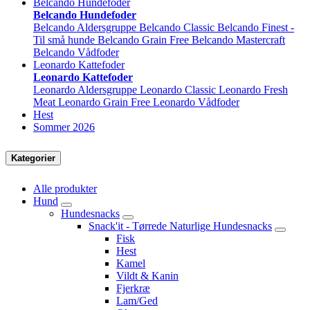
Belcando Hundefoder
Belcando Hundefoder
Belcando Aldersgruppe
Belcando Classic
Belcando Finest -
Til små hunde
Belcando Grain Free
Belcando Mastercraft
Belcando Vådfoder
Leonardo Kattefoder
Leonardo Kattefoder
Leonardo Aldersgruppe
Leonardo Classic
Leonardo Fresh
Meat
Leonardo Grain Free
Leonardo Vådfoder
Hest
Sommer 2026
Kategorier
Alle produkter
Hund
Hundesnacks
Snack'it - Tørrede Naturlige Hundesnacks
Fisk
Hest
Kamel
Vildt & Kanin
Fjerkræ
Lam/Ged