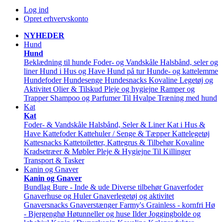
Log ind
Opret erhvervskonto
NYHEDER
Hund
Hund
Beklædning til hunde
Foder- og Vandskåle
Halsbånd, seler og
liner
Hund i Hus og Have
Hund på tur
Hunde- og kattelemme
Hundefoder
Hundesenge
Hundesnacks
Kovaline
Legetøj og
Aktivitet
Olier & Tilskud
Pleje og hygiejne
Ramper og
Trapper
Shampoo og Parfumer
Til Hvalpe
Træning med hund
Kat
Kat
Foder- & Vandskåle
Halsbånd, Seler & Liner
Kat i Hus &
Have
Kattefoder
Kattehuler / Senge & Tæpper
Kattelegetøj
Kattesnacks
Kattetoiletter, Kattegrus & Tilbehør
Kovaline
Kradsetræer & Møbler
Pleje & Hygiejne
Til Killinger
Transport & Tasker
Kanin og Gnaver
Kanin og Gnaver
Bundlag
Bure - Inde & ude
Diverse tilbehør
Gnaverfoder
Gnaverhuse og Huler
Gnaverlegetøj og aktivitet
Gnaversnacks
Gnaverstænger Farmy's
Grainless - kornfri
Hø
- Bjergenghø
Høtunneller og huse
Ilder
Joggingbolde og