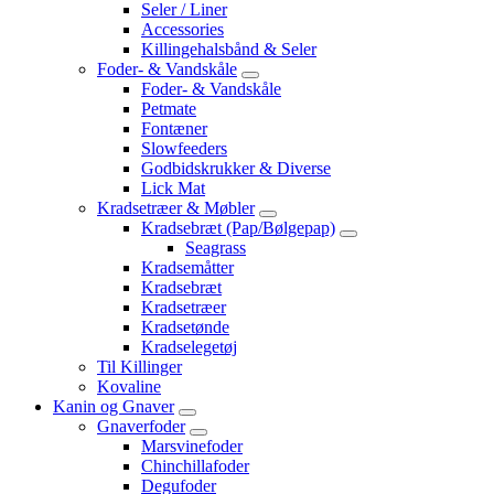
Seler / Liner
Accessories
Killingehalsbånd & Seler
Foder- & Vandskåle
Foder- & Vandskåle
Petmate
Fontæner
Slowfeeders
Godbidskrukker & Diverse
Lick Mat
Kradsetræer & Møbler
Kradsebræt (Pap/Bølgepap)
Seagrass
Kradsemåtter
Kradsebræt
Kradsetræer
Kradsetønde
Kradselegetøj
Til Killinger
Kovaline
Kanin og Gnaver
Gnaverfoder
Marsvinefoder
Chinchillafoder
Degufoder