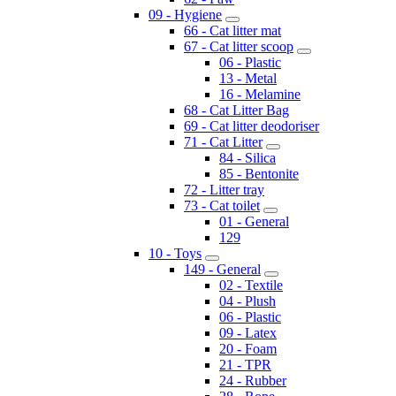
09 - Hygiene
66 - Cat litter mat
67 - Cat litter scoop
06 - Plastic
13 - Metal
16 - Melamine
68 - Cat Litter Bag
69 - Cat litter deodoriser
71 - Cat Litter
84 - Silica
85 - Bentonite
72 - Litter tray
73 - Cat toilet
01 - General
129
10 - Toys
149 - General
02 - Textile
04 - Plush
06 - Plastic
09 - Latex
20 - Foam
21 - TPR
24 - Rubber