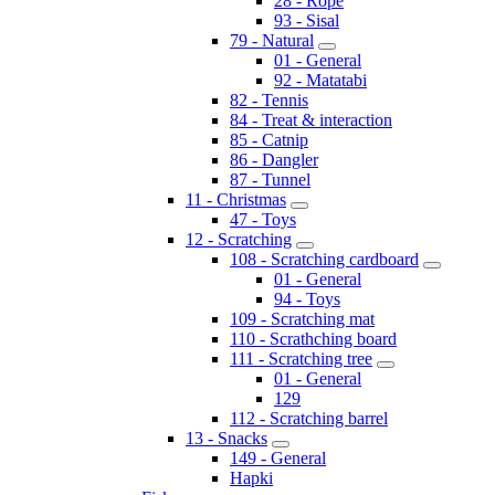
28 - Rope
93 - Sisal
79 - Natural
01 - General
92 - Matatabi
82 - Tennis
84 - Treat & interaction
85 - Catnip
86 - Dangler
87 - Tunnel
11 - Christmas
47 - Toys
12 - Scratching
108 - Scratching cardboard
01 - General
94 - Toys
109 - Scratching mat
110 - Scrathching board
111 - Scratching tree
01 - General
129
112 - Scratching barrel
13 - Snacks
149 - General
Hapki