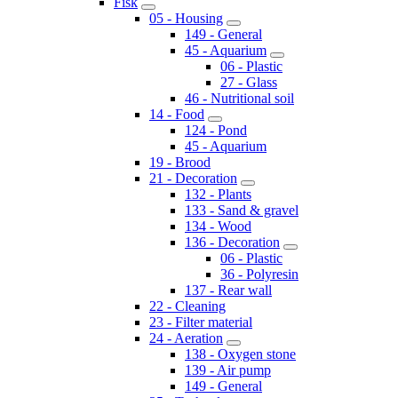
Fisk
05 - Housing
149 - General
45 - Aquarium
06 - Plastic
27 - Glass
46 - Nutritional soil
14 - Food
124 - Pond
45 - Aquarium
19 - Brood
21 - Decoration
132 - Plants
133 - Sand & gravel
134 - Wood
136 - Decoration
06 - Plastic
36 - Polyresin
137 - Rear wall
22 - Cleaning
23 - Filter material
24 - Aeration
138 - Oxygen stone
139 - Air pump
149 - General