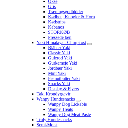
Okse
Gris
Træningsgodbidder
Kødben, Knogler & Horn
Kødstrips
Kabanos
STORKØB
Pressede ben
Yaki Himalaya - Churpi ost
Blåbær Yaki
Classic Yaki
Gulerod Yaki
Gurkemeje Yaki
Jordbær Yaki
Mint Yaki
Peanutbutter Yaki
Snacks Yaki
Display & Flyers
Taki Krondyrgevir
Wanpy Hundesnacks
Wanpy Dog Lickable
Wanpy Treats
Wanpy Dog Meat Paste
Truly Hundesnacks
Semi-Moist