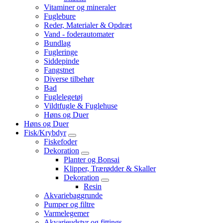
Vitaminer og mineraler
Fuglebure
Reder, Materialer & Opdræt
Vand - foderautomater
Bundlag
Fugleringe
Siddepinde
Fangstnet
Diverse tilbehør
Bad
Fuglelegetøj
Vildtfugle & Fuglehuse
Høns og Duer
Høns og Duer
Fisk/Krybdyr
Fiskefoder
Dekoration
Planter og Bonsai
Klipper, Trærødder & Skaller
Dekoration
Resin
Akvariebaggrunde
Pumper og filtre
Varmelegemer
Akvarieudstyr og fittings