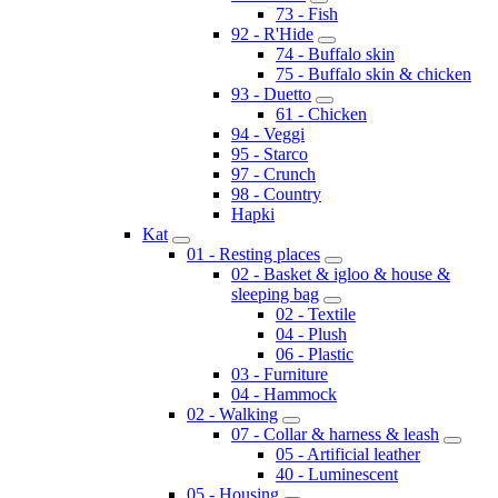
73 - Fish
92 - R'Hide
74 - Buffalo skin
75 - Buffalo skin & chicken
93 - Duetto
61 - Chicken
94 - Veggi
95 - Starco
97 - Crunch
98 - Country
Hapki
Kat
01 - Resting places
02 - Basket & igloo & house &
sleeping bag
02 - Textile
04 - Plush
06 - Plastic
03 - Furniture
04 - Hammock
02 - Walking
07 - Collar & harness & leash
05 - Artificial leather
40 - Luminescent
05 - Housing