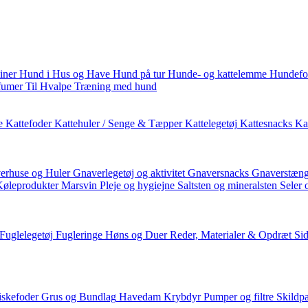
iner
Hund i Hus og Have
Hund på tur
Hunde- og kattelemme
Hundefo
fumer
Til Hvalpe
Træning med hund
e
Kattefoder
Kattehuler / Senge & Tæpper
Kattelegetøj
Kattesnacks
Kat
erhuse og Huler
Gnaverlegetøj og aktivitet
Gnaversnacks
Gnaverstæng
Køleprodukter
Marsvin
Pleje og hygiejne
Saltsten og mineralsten
Seler 
Fuglelegetøj
Fugleringe
Høns og Duer
Reder, Materialer & Opdræt
Si
iskefoder
Grus og Bundlag
Havedam
Krybdyr
Pumper og filtre
Skildp