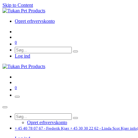
Skip to Content
Opret erhvervskonto
0
Log ind
0
Opret erhvervskonto
+ 45 40 78 07 67 - Frederik Kjær
+ 45 30 30 22 62 - Linda Scot Kjær
info