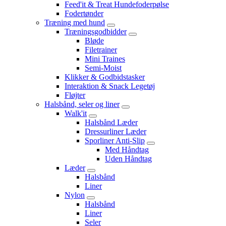
Feed'it & Treat Hundefoderpølse
Fodertønder
Træning med hund
Træningsgodbidder
Bløde
Filetrainer
Mini Traines
Semi-Moist
Klikker & Godbidstasker
Interaktion & Snack Legetøj
Fløjter
Halsbånd, seler og liner
Walk'it
Halsbånd Læder
Dressurliner Læder
Sporliner Anti-Slip
Med Håndtag
Uden Håndtag
Læder
Halsbånd
Liner
Nylon
Halsbånd
Liner
Seler