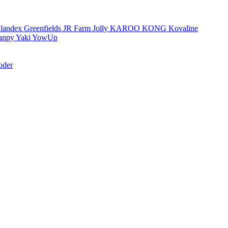
landex
Greenfields
JR Farm
Jolly
KAROO
KONG
Kovaline
anpy
Yaki
YowUp
oder