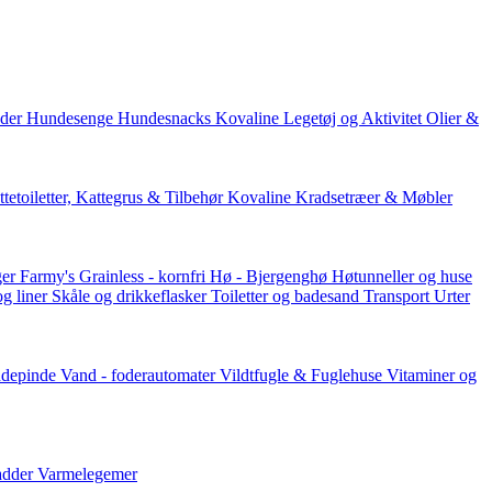
der
Hundesenge
Hundesnacks
Kovaline
Legetøj og Aktivitet
Olier &
tetoiletter, Kattegrus & Tilbehør
Kovaline
Kradsetræer & Møbler
er Farmy's
Grainless - kornfri
Hø - Bjergenghø
Høtunneller og huse
og liner
Skåle og drikkeflasker
Toiletter og badesand
Transport
Urter
ddepinde
Vand - foderautomater
Vildtfugle & Fuglehuse
Vitaminer og
adder
Varmelegemer