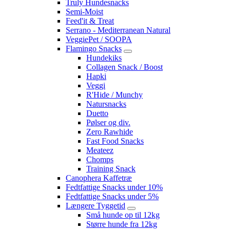
Truly Hundesnacks
Semi-Moist
Feed'it & Treat
Serrano - Mediterranean Natural
VeggiePet / SOOPA
Flamingo Snacks
Hundekiks
Collagen Snack / Boost
Hapki
Veggi
R'Hide / Munchy
Natursnacks
Duetto
Pølser og div.
Zero Rawhide
Fast Food Snacks
Meateez
Chomps
Training Snack
Canophera Kaffetræ
Fedtfattige Snacks under 10%
Fedtfattige Snacks under 5%
Længere Tyggetid
Små hunde op til 12kg
Større hunde fra 12kg