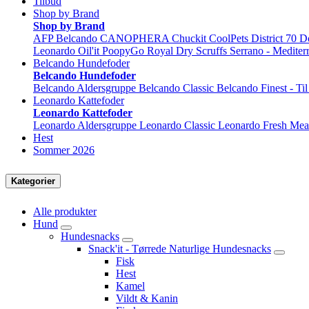
Tilbud
Shop by Brand
Shop by Brand
AFP
Belcando
CANOPHERA
Chuckit
CoolPets
District 70
D
Leonardo
Oil'it
PoopyGo
Royal Dry
Scruffs
Serrano - Mediter
Belcando Hundefoder
Belcando Hundefoder
Belcando Aldersgruppe
Belcando Classic
Belcando Finest - Ti
Leonardo Kattefoder
Leonardo Kattefoder
Leonardo Aldersgruppe
Leonardo Classic
Leonardo Fresh Mea
Hest
Sommer 2026
Kategorier
Alle produkter
Hund
Hundesnacks
Snack'it - Tørrede Naturlige Hundesnacks
Fisk
Hest
Kamel
Vildt & Kanin