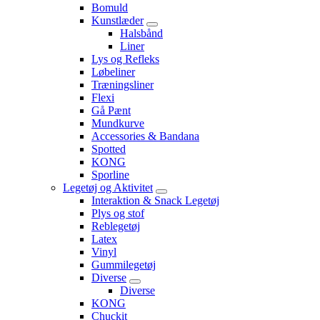
Bomuld
Kunstlæder
Halsbånd
Liner
Lys og Refleks
Løbeliner
Træningsliner
Flexi
Gå Pænt
Mundkurve
Accessories & Bandana
Spotted
KONG
Sporline
Legetøj og Aktivitet
Interaktion & Snack Legetøj
Plys og stof
Reblegetøj
Latex
Vinyl
Gummilegetøj
Diverse
Diverse
KONG
Chuckit