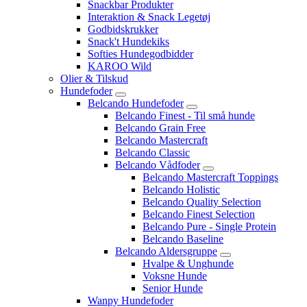
Snackbar Produkter
Interaktion & Snack Legetøj
Godbidskrukker
Snack't Hundekiks
Softies Hundegodbidder
KAROO Wild
Olier & Tilskud
Hundefoder
Belcando Hundefoder
Belcando Finest - Til små hunde
Belcando Grain Free
Belcando Mastercraft
Belcando Classic
Belcando Vådfoder
Belcando Mastercraft Toppings
Belcando Holistic
Belcando Quality Selection
Belcando Finest Selection
Belcando Pure - Single Protein
Belcando Baseline
Belcando Aldersgruppe
Hvalpe & Unghunde
Voksne Hunde
Senior Hunde
Wanpy Hundefoder