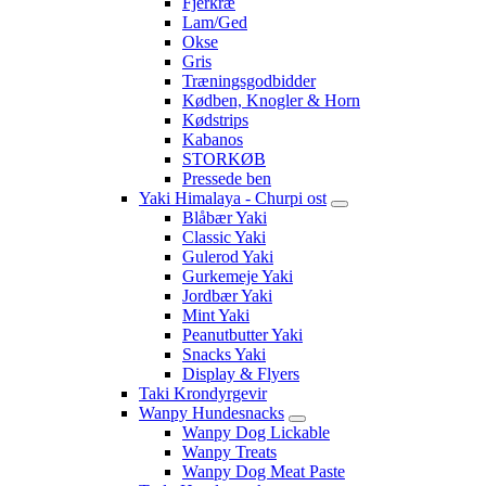
Fjerkræ
Lam/Ged
Okse
Gris
Træningsgodbidder
Kødben, Knogler & Horn
Kødstrips
Kabanos
STORKØB
Pressede ben
Yaki Himalaya - Churpi ost
Blåbær Yaki
Classic Yaki
Gulerod Yaki
Gurkemeje Yaki
Jordbær Yaki
Mint Yaki
Peanutbutter Yaki
Snacks Yaki
Display & Flyers
Taki Krondyrgevir
Wanpy Hundesnacks
Wanpy Dog Lickable
Wanpy Treats
Wanpy Dog Meat Paste