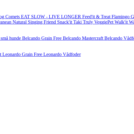
og Comets
EAT SLOW - LIVE LONGER
Feed'it & Treat
Flamingo
G
ranean Natural
Singing Friend
Snack'it
Taki
Truly
VeggiePet
Walk'it
W
l små hunde
Belcando Grain Free
Belcando Mastercraft
Belcando Vådf
t
Leonardo Grain Free
Leonardo Vådfoder