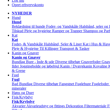
Log ind
Opret erhvervskonto
NYHEDER
Hund
Hund
Beklædning til hunde
Foder- og Vandskåle
Halsbånd, seler og l
Tilskud
Pleje og hygiejne
Ramper og Trapper
Shampoo og Par
Kat
Kat
Foder- & Vandskåle
Halsbånd, Seler & Liner
Kat i Hus & Hav
Pleje & Hygiejne
Til Killinger
Transport & Tasker
Kanin og Gnaver
Kanin og Gnaver
Bundlag
Bure - Inde & ude
Diverse tilbehør
Gnaverfoder
Gnav
Ilder
Joggingbolde og løbehjul
Kanin / Dværgkanin
Kovaline
& Grene
Fugl
Fugl
Bad
Bundlag
Diverse tilbehør
Fangstnet
Fuglebure
Fuglefoder
mineraler
Høns og Duer
Fisk/Krybdyr
Fisk/Krybdyr
Akvarier
Akvarieudstyr og fittings
Dekoration
Filtermateriale
F