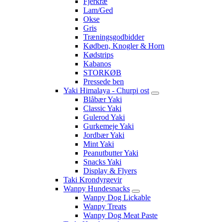
Fjerkræ
Lam/Ged
Okse
Gris
Træningsgodbidder
Kødben, Knogler & Horn
Kødstrips
Kabanos
STORKØB
Pressede ben
Yaki Himalaya - Churpi ost
Blåbær Yaki
Classic Yaki
Gulerod Yaki
Gurkemeje Yaki
Jordbær Yaki
Mint Yaki
Peanutbutter Yaki
Snacks Yaki
Display & Flyers
Taki Krondyrgevir
Wanpy Hundesnacks
Wanpy Dog Lickable
Wanpy Treats
Wanpy Dog Meat Paste