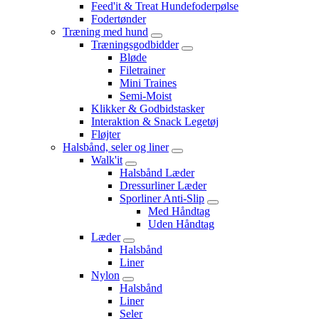
Feed'it & Treat Hundefoderpølse
Fodertønder
Træning med hund
Træningsgodbidder
Bløde
Filetrainer
Mini Traines
Semi-Moist
Klikker & Godbidstasker
Interaktion & Snack Legetøj
Fløjter
Halsbånd, seler og liner
Walk'it
Halsbånd Læder
Dressurliner Læder
Sporliner Anti-Slip
Med Håndtag
Uden Håndtag
Læder
Halsbånd
Liner
Nylon
Halsbånd
Liner
Seler