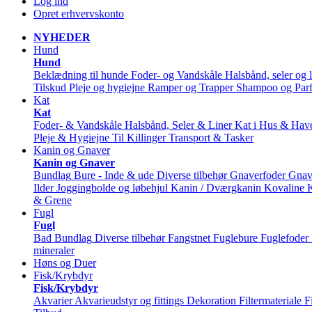
Log ind
Opret erhvervskonto
NYHEDER
Hund
Hund
Beklædning til hunde
Foder- og Vandskåle
Halsbånd, seler og l
Tilskud
Pleje og hygiejne
Ramper og Trapper
Shampoo og Par
Kat
Kat
Foder- & Vandskåle
Halsbånd, Seler & Liner
Kat i Hus & Hav
Pleje & Hygiejne
Til Killinger
Transport & Tasker
Kanin og Gnaver
Kanin og Gnaver
Bundlag
Bure - Inde & ude
Diverse tilbehør
Gnaverfoder
Gnav
Ilder
Joggingbolde og løbehjul
Kanin / Dværgkanin
Kovaline
& Grene
Fugl
Fugl
Bad
Bundlag
Diverse tilbehør
Fangstnet
Fuglebure
Fuglefoder
mineraler
Høns og Duer
Fisk/Krybdyr
Fisk/Krybdyr
Akvarier
Akvarieudstyr og fittings
Dekoration
Filtermateriale
F