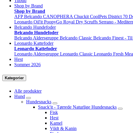
Tilbud
Shop by Brand
Shop by Brand
AFP
Belcando
CANOPHERA
Chuckit
CoolPets
District 70
D
Leonardo
Oil'it
PoopyGo
Royal Dry
Scruffs
Serrano - Mediter
Belcando Hundefoder
Belcando Hundefoder
Belcando Aldersgruppe
Belcando Classic
Belcando Finest - Ti
Leonardo Kattefoder
Leonardo Kattefoder
Leonardo Aldersgruppe
Leonardo Classic
Leonardo Fresh Mea
Hest
Sommer 2026
Kategorier
Alle produkter
Hund
Hundesnacks
Snack'it - Tørrede Naturlige Hundesnacks
Fisk
Hest
Kamel
Vildt & Kanin