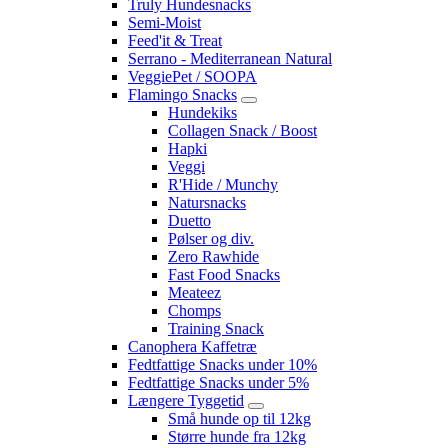
Truly Hundesnacks
Semi-Moist
Feed'it & Treat
Serrano - Mediterranean Natural
VeggiePet / SOOPA
Flamingo Snacks
Hundekiks
Collagen Snack / Boost
Hapki
Veggi
R'Hide / Munchy
Natursnacks
Duetto
Pølser og div.
Zero Rawhide
Fast Food Snacks
Meateez
Chomps
Training Snack
Canophera Kaffetræ
Fedtfattige Snacks under 10%
Fedtfattige Snacks under 5%
Længere Tyggetid
Små hunde op til 12kg
Større hunde fra 12kg