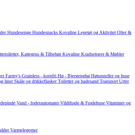
der
Hundesenge
Hundesnacks
Kovaline
Legetøj og Aktivitet
Olier &
tetoiletter, Kattegrus & Tilbehør
Kovaline
Kradsetræer & Møbler
er Farmy's
Grainless - kornfri
Hø - Bjergenghø
Høtunneller og huse
og liner
Skåle og drikkeflasker
Toiletter og badesand
Transport
Urter
ddepinde
Vand - foderautomater
Vildtfugle & Fuglehuse
Vitaminer og
adder
Varmelegemer