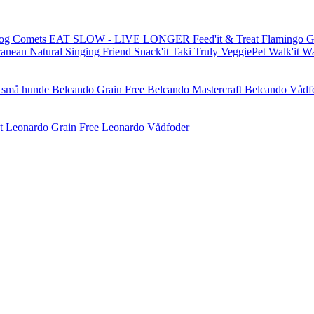
og Comets
EAT SLOW - LIVE LONGER
Feed'it & Treat
Flamingo
G
ranean Natural
Singing Friend
Snack'it
Taki
Truly
VeggiePet
Walk'it
W
l små hunde
Belcando Grain Free
Belcando Mastercraft
Belcando Vådf
t
Leonardo Grain Free
Leonardo Vådfoder