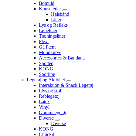
Bomuld
Kunstlæder
Halsbånd
Liner
Lys og Refleks
Løbeliner
Træningsliner
Flexi
Gå Pænt
Mundkurve
Accessories & Bandana
Spotted
KONG
Sporline
Legetøj og Aktivitet
Interaktion & Snack Legetøj
Plys og stof
Reblegetøj
Latex
Vinyl
Gummilegetøj
Diverse
Diverse
KONG
Chuckit