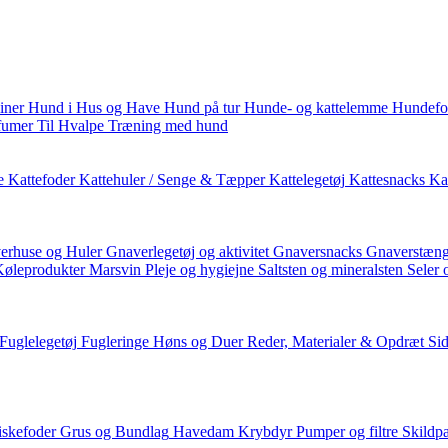
iner
Hund i Hus og Have
Hund på tur
Hunde- og kattelemme
Hundefo
fumer
Til Hvalpe
Træning med hund
e
Kattefoder
Kattehuler / Senge & Tæpper
Kattelegetøj
Kattesnacks
Kat
erhuse og Huler
Gnaverlegetøj og aktivitet
Gnaversnacks
Gnaverstæng
Køleprodukter
Marsvin
Pleje og hygiejne
Saltsten og mineralsten
Seler 
Fuglelegetøj
Fugleringe
Høns og Duer
Reder, Materialer & Opdræt
Si
iskefoder
Grus og Bundlag
Havedam
Krybdyr
Pumper og filtre
Skildp