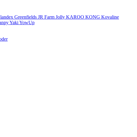
landex
Greenfields
JR Farm
Jolly
KAROO
KONG
Kovaline
anpy
Yaki
YowUp
oder