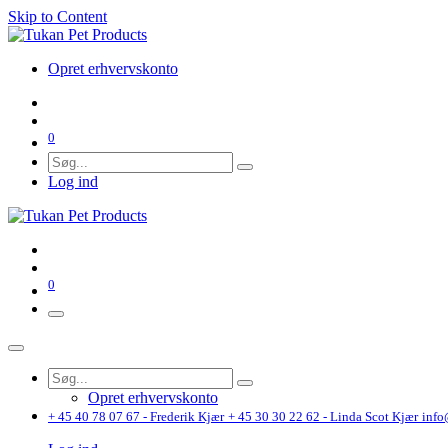
Skip to Content
Opret erhvervskonto
0
Log ind
0
Opret erhvervskonto
+ 45 40 78 07 67 - Frederik Kjær
+ 45 30 30 22 62 - Linda Scot Kjær
info