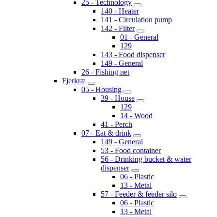
25 - Technology
140 - Heater
141 - Circulation pump
142 - Filter
01 - General
129
143 - Food dispenser
149 - General
26 - Fishing net
Fjerkræ
05 - Housing
39 - House
129
14 - Wood
41 - Perch
07 - Eat & drink
149 - General
53 - Food container
56 - Drinking bucket & water
dispenser
06 - Plastic
13 - Metal
57 - Feeder & feeder silo
06 - Plastic
13 - Metal