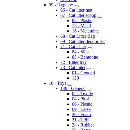
09 - Hygiene
66 - Cat litter mat
67 - Cat litter scoop
06 - Plastic
13 - Metal
16 - Melamine
68 - Cat Litter Bag
69 - Cat litter deodoriser
71 - Cat Litter
84 - Silica
85 - Bentonite
72 - Litter tray
73 - Cat toilet
01 - General
129
10 - Toys
149 - General
02 - Textile
04 - Plush
06 - Plastic
09 - Latex
20 - Foam
21 - TPR
24 - Rubber