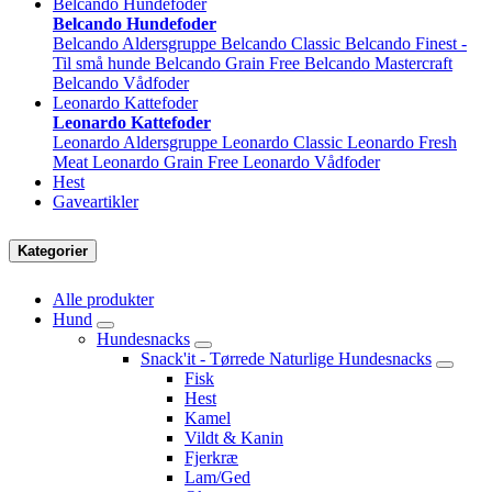
Belcando Hundefoder
Belcando Hundefoder
Belcando Aldersgruppe
Belcando Classic
Belcando Finest -
Til små hunde
Belcando Grain Free
Belcando Mastercraft
Belcando Vådfoder
Leonardo Kattefoder
Leonardo Kattefoder
Leonardo Aldersgruppe
Leonardo Classic
Leonardo Fresh
Meat
Leonardo Grain Free
Leonardo Vådfoder
Hest
Gaveartikler
Kategorier
Alle produkter
Hund
Hundesnacks
Snack'it - Tørrede Naturlige Hundesnacks
Fisk
Hest
Kamel
Vildt & Kanin
Fjerkræ
Lam/Ged