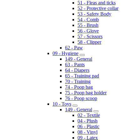
51 - Fleas and ticks
52 - Protective collar
53 - Safety Body
54 - Comb
55 - Brush
56 - Glove
57 - Scissors
58 - Clipper
62 - Paw
09 - Hygiene
149 - General
63 - Pants
64 - Diapers
65 - Training pad
70 - Training
74 - Poop bag
75 - Poop bag holder
76 - Poop scoop
10 - Toys
149 - General
02 - Textile
04 - Plush
06 - Plastic
08 - Vinyl
09 - Latex