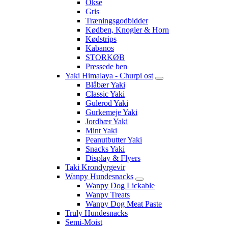
Okse
Gris
Træningsgodbidder
Kødben, Knogler & Horn
Kødstrips
Kabanos
STORKØB
Pressede ben
Yaki Himalaya - Churpi ost
Blåbær Yaki
Classic Yaki
Gulerod Yaki
Gurkemeje Yaki
Jordbær Yaki
Mint Yaki
Peanutbutter Yaki
Snacks Yaki
Display & Flyers
Taki Krondyrgevir
Wanpy Hundesnacks
Wanpy Dog Lickable
Wanpy Treats
Wanpy Dog Meat Paste
Truly Hundesnacks
Semi-Moist