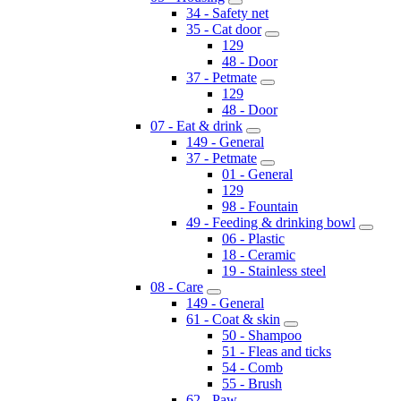
34 - Safety net
35 - Cat door
129
48 - Door
37 - Petmate
129
48 - Door
07 - Eat & drink
149 - General
37 - Petmate
01 - General
129
98 - Fountain
49 - Feeding & drinking bowl
06 - Plastic
18 - Ceramic
19 - Stainless steel
08 - Care
149 - General
61 - Coat & skin
50 - Shampoo
51 - Fleas and ticks
54 - Comb
55 - Brush
62 - Paw