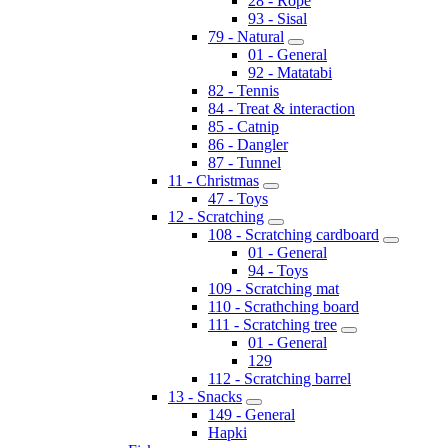
28 - Rope
93 - Sisal
79 - Natural
01 - General
92 - Matatabi
82 - Tennis
84 - Treat & interaction
85 - Catnip
86 - Dangler
87 - Tunnel
11 - Christmas
47 - Toys
12 - Scratching
108 - Scratching cardboard
01 - General
94 - Toys
109 - Scratching mat
110 - Scrathching board
111 - Scratching tree
01 - General
129
112 - Scratching barrel
13 - Snacks
149 - General
Hapki