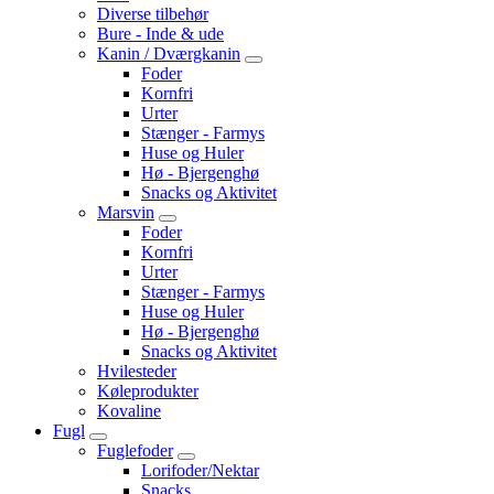
Diverse tilbehør
Bure - Inde & ude
Kanin / Dværgkanin
Foder
Kornfri
Urter
Stænger - Farmys
Huse og Huler
Hø - Bjergenghø
Snacks og Aktivitet
Marsvin
Foder
Kornfri
Urter
Stænger - Farmys
Huse og Huler
Hø - Bjergenghø
Snacks og Aktivitet
Hvilesteder
Køleprodukter
Kovaline
Fugl
Fuglefoder
Lorifoder/Nektar
Snacks