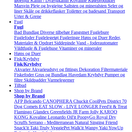
løbehjul
Kanin / Dværgkanin
Kovaline
Køleprodukter
Marsvin
Pleje og hygiejne
Saltsten og mineralsten
Seler og
liner
Skåle og drikkeflasker
Toiletter og badesand
Transport
Urter & Grene
Fugl
Fugl
Bad
Bundlag
Diverse tilbehør
Fangstnet
Fuglebure
Fuglefoder
Fuglelegetøj
Fugleringe
Høns og Duer
Reder,
Materialer & Opdræt
Siddepinde
Vand - foderautomater
Vildtfugle & Fuglehuse
Vitaminer og mineraler
Høns og Duer
Fisk/Krybdyr
Fisk/Krybdyr
Akvarier
Akvarieudstyr og fittings
Dekoration
Filtermateriale
Fiskefoder
Grus og Bundlag
Havedam
Krybdyr
Pumper og
filtre
Skildpadder
Varmelegemer
Tilbud
Shop by Brand
Shop by Brand
AFP
Belcando
CANOPHERA
Chuckit
CoolPets
District 70
Dog Comets
EAT SLOW - LIVE LONGER
Feed'it & Treat
Flamingo
Glandex
Greenfields
JR Farm
Jolly
KAROO
KONG
Kovaline
Leonardo
Oil'it
PoopyGo
Royal Dry
Scruffs
Serrano - Mediterranean Natural
Singing Friend
Snack'it
Taki
Truly
VeggiePet
Walk'it
Wanpy
Yaki
YowUp