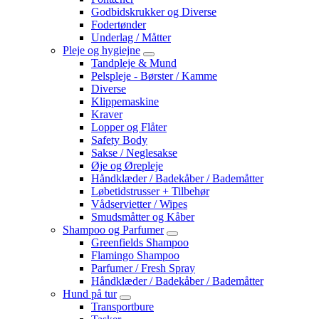
Godbidskrukker og Diverse
Fodertønder
Underlag / Måtter
Pleje og hygiejne
Tandpleje & Mund
Pelspleje - Børster / Kamme
Diverse
Klippemaskine
Kraver
Lopper og Flåter
Safety Body
Sakse / Neglesakse
Øje og Ørepleje
Håndklæder / Badekåber / Bademåtter
Løbetidstrusser + Tilbehør
Vådservietter / Wipes
Smudsmåtter og Kåber
Shampoo og Parfumer
Greenfields Shampoo
Flamingo Shampoo
Parfumer / Fresh Spray
Håndklæder / Badekåber / Bademåtter
Hund på tur
Transportbure