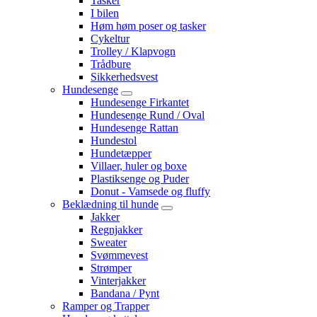
Tasker
I bilen
Høm høm poser og tasker
Cykeltur
Trolley / Klapvogn
Trådbure
Sikkerhedsvest
Hundesenge
Hundesenge Firkantet
Hundesenge Rund / Oval
Hundesenge Rattan
Hundestol
Hundetæpper
Villaer, huler og boxe
Plastiksenge og Puder
Donut - Vamsede og fluffy
Beklædning til hunde
Jakker
Regnjakker
Sweater
Svømmevest
Strømper
Vinterjakker
Bandana / Pynt
Ramper og Trapper