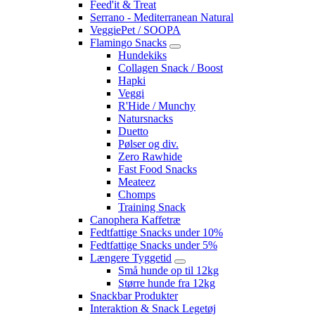
Feed'it & Treat
Serrano - Mediterranean Natural
VeggiePet / SOOPA
Flamingo Snacks
Hundekiks
Collagen Snack / Boost
Hapki
Veggi
R'Hide / Munchy
Natursnacks
Duetto
Pølser og div.
Zero Rawhide
Fast Food Snacks
Meateez
Chomps
Training Snack
Canophera Kaffetræ
Fedtfattige Snacks under 10%
Fedtfattige Snacks under 5%
Længere Tyggetid
Små hunde op til 12kg
Større hunde fra 12kg
Snackbar Produkter
Interaktion & Snack Legetøj