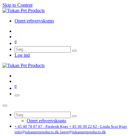
Skip to Content
Opret erhvervskonto
0
Log ind
0
Opret erhvervskonto
+ 45 40 78 07 67 - Frederik Kjær
+ 45 30 30 22 62 - Linda Scot Kjær
info@tukanpetproducts.dk
lager@tukanpetproducts.dk