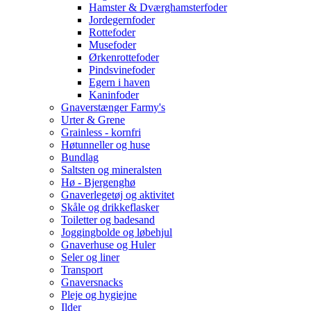
Hamster & Dværghamsterfoder
Jordegernfoder
Rottefoder
Musefoder
Ørkenrottefoder
Pindsvinefoder
Egern i haven
Kaninfoder
Gnaverstænger Farmy's
Urter & Grene
Grainless - kornfri
Høtunneller og huse
Bundlag
Saltsten og mineralsten
Hø - Bjergenghø
Gnaverlegetøj og aktivitet
Skåle og drikkeflasker
Toiletter og badesand
Joggingbolde og løbehjul
Gnaverhuse og Huler
Seler og liner
Transport
Gnaversnacks
Pleje og hygiejne
Ilder