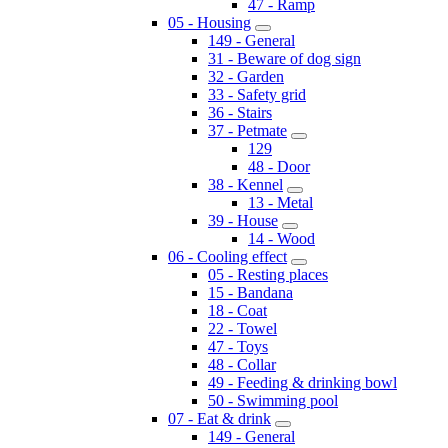
47 - Ramp
05 - Housing
149 - General
31 - Beware of dog sign
32 - Garden
33 - Safety grid
36 - Stairs
37 - Petmate
129
48 - Door
38 - Kennel
13 - Metal
39 - House
14 - Wood
06 - Cooling effect
05 - Resting places
15 - Bandana
18 - Coat
22 - Towel
47 - Toys
48 - Collar
49 - Feeding & drinking bowl
50 - Swimming pool
07 - Eat & drink
149 - General