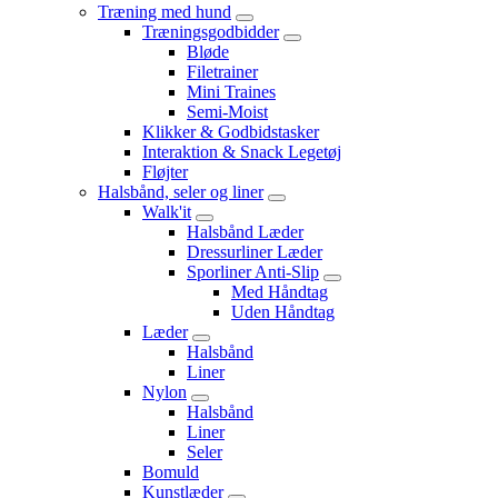
Træning med hund
Træningsgodbidder
Bløde
Filetrainer
Mini Traines
Semi-Moist
Klikker & Godbidstasker
Interaktion & Snack Legetøj
Fløjter
Halsbånd, seler og liner
Walk'it
Halsbånd Læder
Dressurliner Læder
Sporliner Anti-Slip
Med Håndtag
Uden Håndtag
Læder
Halsbånd
Liner
Nylon
Halsbånd
Liner
Seler
Bomuld
Kunstlæder