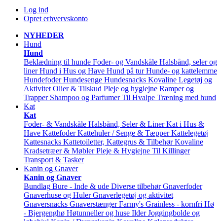
Log ind
Opret erhvervskonto
NYHEDER
Hund
Hund
Beklædning til hunde
Foder- og Vandskåle
Halsbånd, seler og
liner
Hund i Hus og Have
Hund på tur
Hunde- og kattelemme
Hundefoder
Hundesenge
Hundesnacks
Kovaline
Legetøj og
Aktivitet
Olier & Tilskud
Pleje og hygiejne
Ramper og
Trapper
Shampoo og Parfumer
Til Hvalpe
Træning med hund
Kat
Kat
Foder- & Vandskåle
Halsbånd, Seler & Liner
Kat i Hus &
Have
Kattefoder
Kattehuler / Senge & Tæpper
Kattelegetøj
Kattesnacks
Kattetoiletter, Kattegrus & Tilbehør
Kovaline
Kradsetræer & Møbler
Pleje & Hygiejne
Til Killinger
Transport & Tasker
Kanin og Gnaver
Kanin og Gnaver
Bundlag
Bure - Inde & ude
Diverse tilbehør
Gnaverfoder
Gnaverhuse og Huler
Gnaverlegetøj og aktivitet
Gnaversnacks
Gnaverstænger Farmy's
Grainless - kornfri
Hø
- Bjergenghø
Høtunneller og huse
Ilder
Joggingbolde og