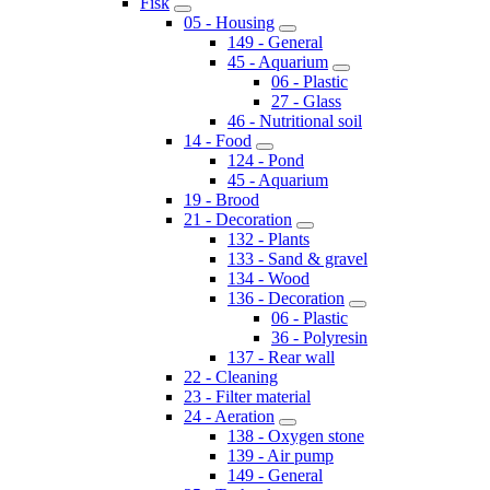
Fisk
05 - Housing
149 - General
45 - Aquarium
06 - Plastic
27 - Glass
46 - Nutritional soil
14 - Food
124 - Pond
45 - Aquarium
19 - Brood
21 - Decoration
132 - Plants
133 - Sand & gravel
134 - Wood
136 - Decoration
06 - Plastic
36 - Polyresin
137 - Rear wall
22 - Cleaning
23 - Filter material
24 - Aeration
138 - Oxygen stone
139 - Air pump
149 - General