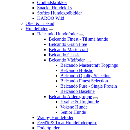
Godbidskrukker
Snack't Hundekiks
Softies Hundegodbidder
KAROO Wild
Olier & Tilskud
Hundefoder
Belcando Hundefoder
Belcando Finest - Til små hunde
Belcando Grain Free
Belcando Mastercraft
Belcando Classic
Belcando Vådfoder
Belcando Mastercraft Toppings
Belcando Holistic
Belcando Quality Selection
Belcando Finest Selection
Belcando Pure - Single Protein
Belcando Baseline
Belcando Aldersgruppe
Hvalpe & Unghunde
Voksne Hunde
Senior Hunde
Wanpy Hundefoder
Feed'it & Treat Hundefoderpølse
Fodertønder