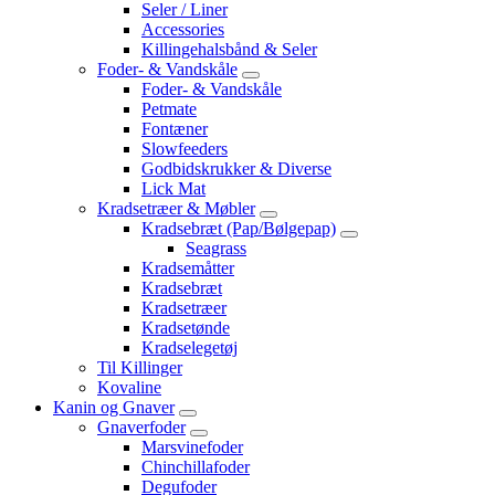
Seler / Liner
Accessories
Killingehalsbånd & Seler
Foder- & Vandskåle
Foder- & Vandskåle
Petmate
Fontæner
Slowfeeders
Godbidskrukker & Diverse
Lick Mat
Kradsetræer & Møbler
Kradsebræt (Pap/Bølgepap)
Seagrass
Kradsemåtter
Kradsebræt
Kradsetræer
Kradsetønde
Kradselegetøj
Til Killinger
Kovaline
Kanin og Gnaver
Gnaverfoder
Marsvinefoder
Chinchillafoder
Degufoder