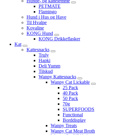
Hunde- og kattelemme
PETMATE
Flamingo
Hund i Hus og Have
Til Hvalpe
Kovaline
KONG Hund
KONG Drikkeflasker
Kat
Kattesnacks
Truly
Hapki
Deli Yumm
Tilskud
Wanpy Kattesnacks
Wanpy Cat Lickable
25 Pack
40 Pack
50 Pack
70g
SUPERFOODS
Functional
Borddisplay
Wanpy Treats
Wanpy Cat Meat Broth