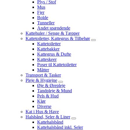
Plys / Stof
Mus
Fjer
Bolde
Tunneller
Andet spændende
Kattehuler / Senge & Tæpper
Kattetoiletter, Kattegrus & Tilbehør
Kattetoiletter
Kattebakker
Kattegrus & Dufte
Katteskeer
Poser til Kattetoiletter
Måtter
Transport & Tasker
Pleje & Hygiejne
Øje & Ørepleje
Tandpleje & Mund
Pels & Hud
Klør
Diverse
Kat i Hus & Have
Halsbånd, Seler & Liner
Kattehalsbånd
Kattehalsbånd inkl. Seler