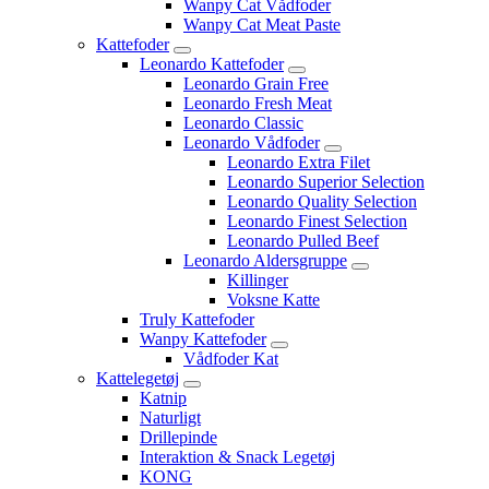
Wanpy Cat Vådfoder
Wanpy Cat Meat Paste
Kattefoder
Leonardo Kattefoder
Leonardo Grain Free
Leonardo Fresh Meat
Leonardo Classic
Leonardo Vådfoder
Leonardo Extra Filet
Leonardo Superior Selection
Leonardo Quality Selection
Leonardo Finest Selection
Leonardo Pulled Beef
Leonardo Aldersgruppe
Killinger
Voksne Katte
Truly Kattefoder
Wanpy Kattefoder
Vådfoder Kat
Kattelegetøj
Katnip
Naturligt
Drillepinde
Interaktion & Snack Legetøj
KONG