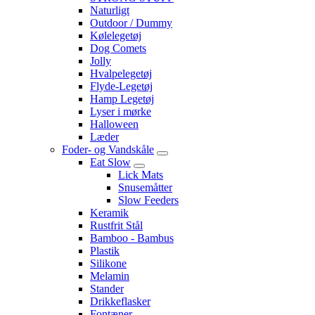
Naturligt
Outdoor / Dummy
Kølelegetøj
Dog Comets
Jolly
Hvalpelegetøj
Flyde-Legetøj
Hamp Legetøj
Lyser i mørke
Halloween
Læder
Foder- og Vandskåle
Eat Slow
Lick Mats
Snusemåtter
Slow Feeders
Keramik
Rustfrit Stål
Bamboo - Bambus
Plastik
Silikone
Melamin
Stander
Drikkeflasker
Fontæner