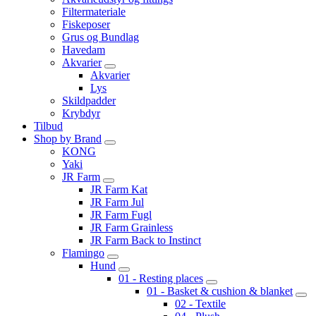
Filtermateriale
Fiskeposer
Grus og Bundlag
Havedam
Akvarier
Akvarier
Lys
Skildpadder
Krybdyr
Tilbud
Shop by Brand
KONG
Yaki
JR Farm
JR Farm Kat
JR Farm Jul
JR Farm Fugl
JR Farm Grainless
JR Farm Back to Instinct
Flamingo
Hund
01 - Resting places
01 - Basket & cushion & blanket
02 - Textile