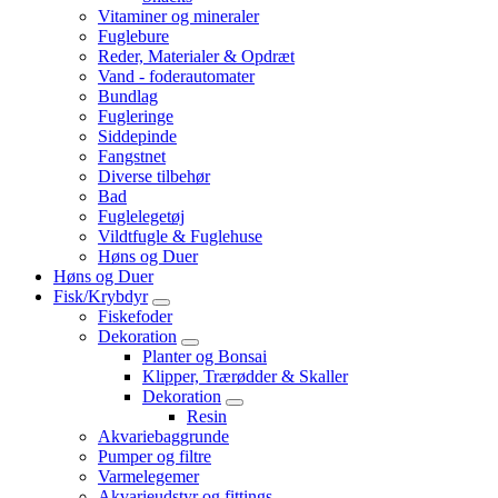
Vitaminer og mineraler
Fuglebure
Reder, Materialer & Opdræt
Vand - foderautomater
Bundlag
Fugleringe
Siddepinde
Fangstnet
Diverse tilbehør
Bad
Fuglelegetøj
Vildtfugle & Fuglehuse
Høns og Duer
Høns og Duer
Fisk/Krybdyr
Fiskefoder
Dekoration
Planter og Bonsai
Klipper, Trærødder & Skaller
Dekoration
Resin
Akvariebaggrunde
Pumper og filtre
Varmelegemer
Akvarieudstyr og fittings