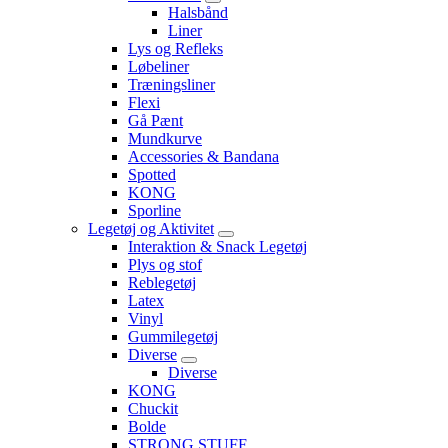
Halsbånd
Liner
Lys og Refleks
Løbeliner
Træningsliner
Flexi
Gå Pænt
Mundkurve
Accessories & Bandana
Spotted
KONG
Sporline
Legetøj og Aktivitet
Interaktion & Snack Legetøj
Plys og stof
Reblegetøj
Latex
Vinyl
Gummilegetøj
Diverse
Diverse
KONG
Chuckit
Bolde
STRONG STUFF