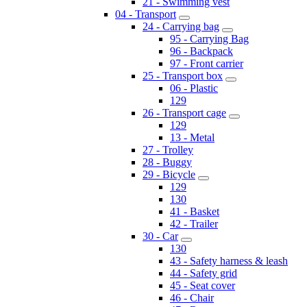
21 - Swimming vest
04 - Transport
24 - Carrying bag
95 - Carrying Bag
96 - Backpack
97 - Front carrier
25 - Transport box
06 - Plastic
129
26 - Transport cage
129
13 - Metal
27 - Trolley
28 - Buggy
29 - Bicycle
129
130
41 - Basket
42 - Trailer
30 - Car
130
43 - Safety harness & leash
44 - Safety grid
45 - Seat cover
46 - Chair