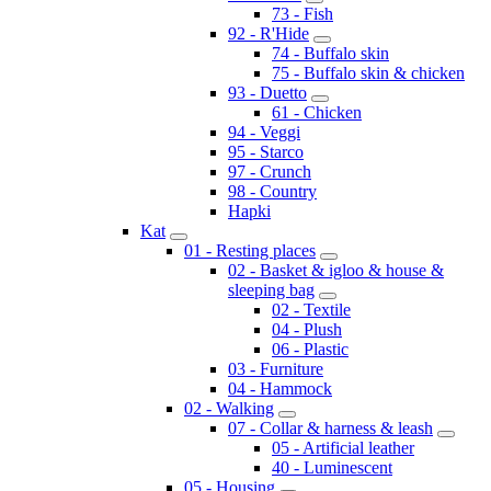
73 - Fish
92 - R'Hide
74 - Buffalo skin
75 - Buffalo skin & chicken
93 - Duetto
61 - Chicken
94 - Veggi
95 - Starco
97 - Crunch
98 - Country
Hapki
Kat
01 - Resting places
02 - Basket & igloo & house &
sleeping bag
02 - Textile
04 - Plush
06 - Plastic
03 - Furniture
04 - Hammock
02 - Walking
07 - Collar & harness & leash
05 - Artificial leather
40 - Luminescent
05 - Housing