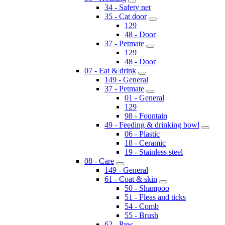
34 - Safety net
35 - Cat door
129
48 - Door
37 - Petmate
129
48 - Door
07 - Eat & drink
149 - General
37 - Petmate
01 - General
129
98 - Fountain
49 - Feeding & drinking bowl
06 - Plastic
18 - Ceramic
19 - Stainless steel
08 - Care
149 - General
61 - Coat & skin
50 - Shampoo
51 - Fleas and ticks
54 - Comb
55 - Brush
62 - Paw