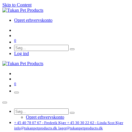
Skip to Content
Opret erhvervskonto
0
Log ind
0
Opret erhvervskonto
+ 45 40 78 07 67 - Frederik Kjær
+ 45 30 30 22 62 - Linda Scot Kjær
info@tukanpetproducts.dk
lager@tukanpetproducts.dk