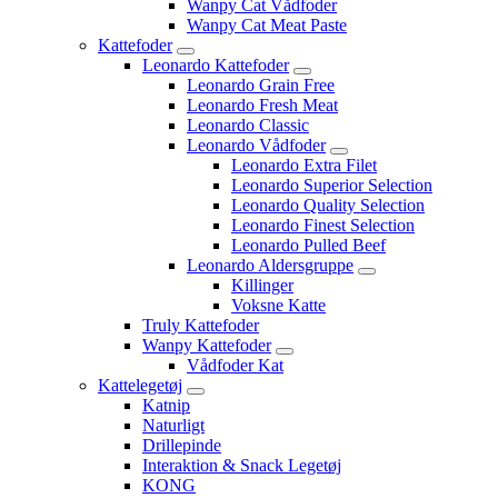
Wanpy Cat Vådfoder
Wanpy Cat Meat Paste
Kattefoder
Leonardo Kattefoder
Leonardo Grain Free
Leonardo Fresh Meat
Leonardo Classic
Leonardo Vådfoder
Leonardo Extra Filet
Leonardo Superior Selection
Leonardo Quality Selection
Leonardo Finest Selection
Leonardo Pulled Beef
Leonardo Aldersgruppe
Killinger
Voksne Katte
Truly Kattefoder
Wanpy Kattefoder
Vådfoder Kat
Kattelegetøj
Katnip
Naturligt
Drillepinde
Interaktion & Snack Legetøj
KONG