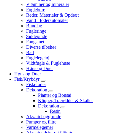
Vitaminer og mineraler
Fuglebure
Reder, Materialer & Opdræt
Vand - foderautomater
Bundlag
Fugleringe
Siddepinde
Fangstnet
Diverse tilbehør
Bad
Fuglelegetøj
Vildtfugle & Fuglehuse
Høns og Duer
Høns og Duer
Fisk/Krybdyr
Fiskefoder
Dekoration
Planter og Bonsai
Klipper, Trærødder & Skaller
Dekoration
Resin
Akvariebaggrunde
Pumper og filtre
Varmelegemer
Akvarieudstyr og fittings