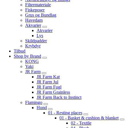
Filtermateriale
Fiskeposer
Grus og Bundlag
Havedam
Akvarier
Akvarier
Lys
Skildpadder
Krybdyr
Tilbud
Shop by Brand
KONG
Yaki
JR Farm
JR Farm Kat
JR Farm Jul
JR Farm Fugl
JR Farm Grainless
JR Farm Back to Instinct
Flamingo
Hund
01 - Resting places
01 - Basket & cushion & blanket
02 - Textile