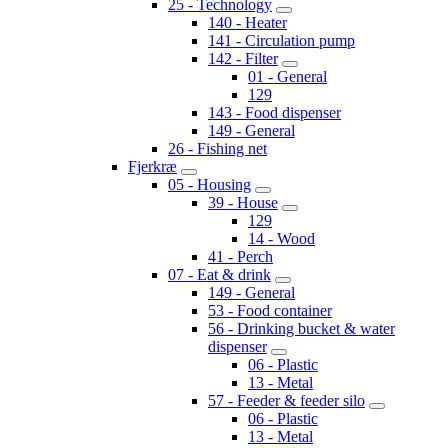
25 - Technology
140 - Heater
141 - Circulation pump
142 - Filter
01 - General
129
143 - Food dispenser
149 - General
26 - Fishing net
Fjerkræ
05 - Housing
39 - House
129
14 - Wood
41 - Perch
07 - Eat & drink
149 - General
53 - Food container
56 - Drinking bucket & water
dispenser
06 - Plastic
13 - Metal
57 - Feeder & feeder silo
06 - Plastic
13 - Metal