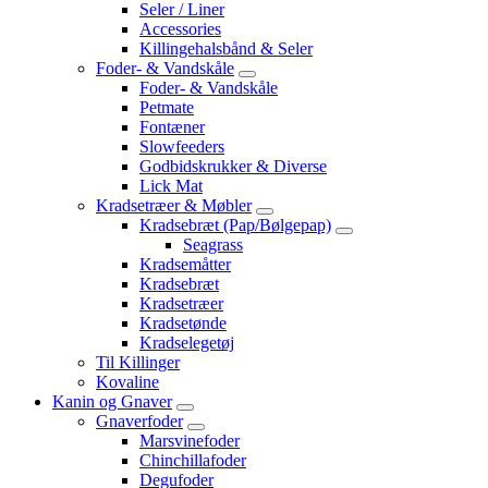
Seler / Liner
Accessories
Killingehalsbånd & Seler
Foder- & Vandskåle
Foder- & Vandskåle
Petmate
Fontæner
Slowfeeders
Godbidskrukker & Diverse
Lick Mat
Kradsetræer & Møbler
Kradsebræt (Pap/Bølgepap)
Seagrass
Kradsemåtter
Kradsebræt
Kradsetræer
Kradsetønde
Kradselegetøj
Til Killinger
Kovaline
Kanin og Gnaver
Gnaverfoder
Marsvinefoder
Chinchillafoder
Degufoder