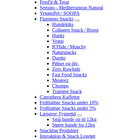
Feed'it & Treat
Serrano - Mediterranean Natural
VeggiePet / SOOPA
Flamingo Snacks
Hundekiks
Collagen Snack / Boost
Hapki
Veggi
R'Hide / Munchy
Natursnacks
Duetto
Pølser og div.
Zero Rawhide
Fast Food Snacks
Meateez
Chomps
Training Snack
Canophera Kaffetræ
Fedtfattige Snacks under 10%
Fedtfattige Snacks under 5%
Længere Tyggetid
Små hunde op til 12kg
Større hunde fra 12kg
Snackbar Produkter
Interaktion & Snack Legetøj