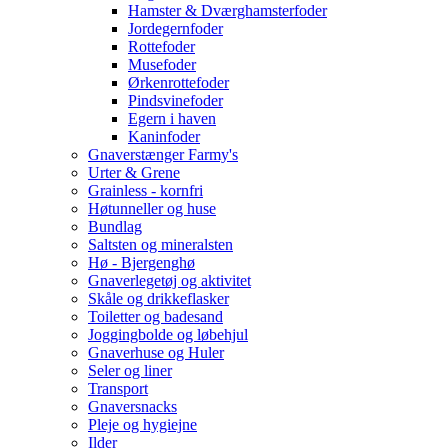
Hamster & Dværghamsterfoder
Jordegernfoder
Rottefoder
Musefoder
Ørkenrottefoder
Pindsvinefoder
Egern i haven
Kaninfoder
Gnaverstænger Farmy's
Urter & Grene
Grainless - kornfri
Høtunneller og huse
Bundlag
Saltsten og mineralsten
Hø - Bjergenghø
Gnaverlegetøj og aktivitet
Skåle og drikkeflasker
Toiletter og badesand
Joggingbolde og løbehjul
Gnaverhuse og Huler
Seler og liner
Transport
Gnaversnacks
Pleje og hygiejne
Ilder