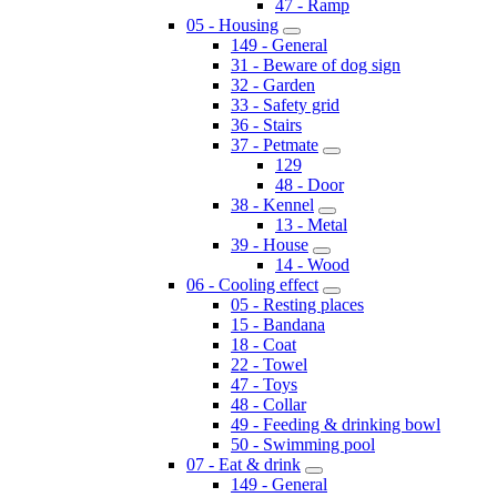
47 - Ramp
05 - Housing
149 - General
31 - Beware of dog sign
32 - Garden
33 - Safety grid
36 - Stairs
37 - Petmate
129
48 - Door
38 - Kennel
13 - Metal
39 - House
14 - Wood
06 - Cooling effect
05 - Resting places
15 - Bandana
18 - Coat
22 - Towel
47 - Toys
48 - Collar
49 - Feeding & drinking bowl
50 - Swimming pool
07 - Eat & drink
149 - General