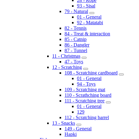
28 - Rope
93 - Sisal
79 - Natural
01 - General
92 - Matatabi
82 - Tennis
84 - Treat & interaction
85 - Catnip
86 - Dangler
87 - Tunnel
11 - Christmas
47 - Toys
12 - Scratching
108 - Scratching cardboard
01 - General
94 - Toys
109 - Scratching mat
110 - Scrathching board
111 - Scratching tree
01 - General
129
112 - Scratching barrel
13 - Snacks
149 - General
Hapki