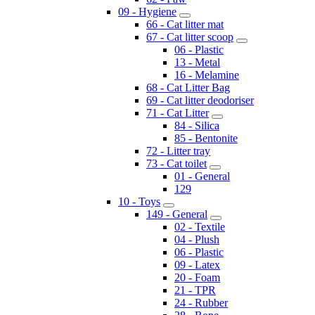
09 - Hygiene
66 - Cat litter mat
67 - Cat litter scoop
06 - Plastic
13 - Metal
16 - Melamine
68 - Cat Litter Bag
69 - Cat litter deodoriser
71 - Cat Litter
84 - Silica
85 - Bentonite
72 - Litter tray
73 - Cat toilet
01 - General
129
10 - Toys
149 - General
02 - Textile
04 - Plush
06 - Plastic
09 - Latex
20 - Foam
21 - TPR
24 - Rubber