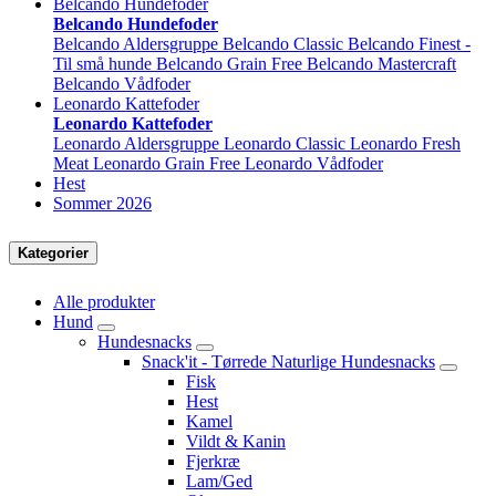
Belcando Hundefoder
Belcando Hundefoder
Belcando Aldersgruppe
Belcando Classic
Belcando Finest -
Til små hunde
Belcando Grain Free
Belcando Mastercraft
Belcando Vådfoder
Leonardo Kattefoder
Leonardo Kattefoder
Leonardo Aldersgruppe
Leonardo Classic
Leonardo Fresh
Meat
Leonardo Grain Free
Leonardo Vådfoder
Hest
Sommer 2026
Kategorier
Alle produkter
Hund
Hundesnacks
Snack'it - Tørrede Naturlige Hundesnacks
Fisk
Hest
Kamel
Vildt & Kanin
Fjerkræ
Lam/Ged