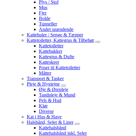
Plys / Stof
Mus
Fjer
Bolde
Tunneller
Andet spændende
Kattehuler / Senge & Tæpper
Kattetoiletter, Kattegrus & Tilbehør
Kattetoiletter
Kattebakker
Kattegrus & Dufte
Katteskeer
Poser til Kattetoiletter
Måtter
Transport & Tasker
Pleje & Hygiejne
Øje & Ørepleje
Tandpleje & Mund
Pels & Hud
Klør
Diverse
Kat i Hus & Have
Halsbånd, Seler & Liner
Kattehalsbånd
Kattehalsbånd inkl. Seler