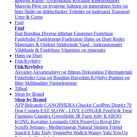
løbehjul
Kanin / Dværgkanin
Kovaline
Køleprodukter
Marsvin
Pleje og hygiejne
Saltsten og mineralsten
Seler og
liner
Skåle og drikkeflasker
Toiletter og badesand
Transport
Urter & Grene
Fugl
Fugl
Bad
Bundlag
Diverse tilbehør
Fangstnet
Fuglebure
Fuglefoder
Fuglelegetøj
Fugleringe
Høns og Duer
Reder,
Materialer & Opdræt
Siddepinde
Vand - foderautomater
Vildtfugle & Fuglehuse
Vitaminer og mineraler
Høns og Duer
Fisk/Krybdyr
Fisk/Krybdyr
Akvarier
Akvarieudstyr og fittings
Dekoration
Filtermateriale
Fiskefoder
Grus og Bundlag
Havedam
Krybdyr
Pumper og
filtre
Skildpadder
Varmelegemer
Tilbud
Shop by Brand
Shop by Brand
AFP
Belcando
CANOPHERA
Chuckit
CoolPets
District 70
Dog Comets
EAT SLOW - LIVE LONGER
Feed'it & Treat
Flamingo
Glandex
Greenfields
JR Farm
Jolly
KAROO
KONG
Kovaline
Leonardo
Oil'it
PoopyGo
Royal Dry
Scruffs
Serrano - Mediterranean Natural
Singing Friend
Snack'it
Taki
Truly
VeggiePet
Walk'it
Wanpy
Yaki
YowUp