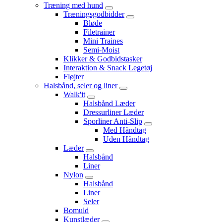
Træning med hund
Træningsgodbidder
Bløde
Filetrainer
Mini Traines
Semi-Moist
Klikker & Godbidstasker
Interaktion & Snack Legetøj
Fløjter
Halsbånd, seler og liner
Walk'it
Halsbånd Læder
Dressurliner Læder
Sporliner Anti-Slip
Med Håndtag
Uden Håndtag
Læder
Halsbånd
Liner
Nylon
Halsbånd
Liner
Seler
Bomuld
Kunstlæder