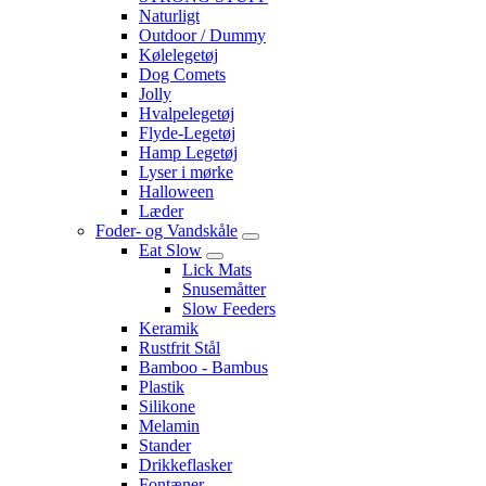
Naturligt
Outdoor / Dummy
Kølelegetøj
Dog Comets
Jolly
Hvalpelegetøj
Flyde-Legetøj
Hamp Legetøj
Lyser i mørke
Halloween
Læder
Foder- og Vandskåle
Eat Slow
Lick Mats
Snusemåtter
Slow Feeders
Keramik
Rustfrit Stål
Bamboo - Bambus
Plastik
Silikone
Melamin
Stander
Drikkeflasker
Fontæner