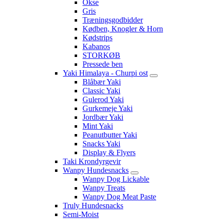
Okse
Gris
Træningsgodbidder
Kødben, Knogler & Horn
Kødstrips
Kabanos
STORKØB
Pressede ben
Yaki Himalaya - Churpi ost
Blåbær Yaki
Classic Yaki
Gulerod Yaki
Gurkemeje Yaki
Jordbær Yaki
Mint Yaki
Peanutbutter Yaki
Snacks Yaki
Display & Flyers
Taki Krondyrgevir
Wanpy Hundesnacks
Wanpy Dog Lickable
Wanpy Treats
Wanpy Dog Meat Paste
Truly Hundesnacks
Semi-Moist