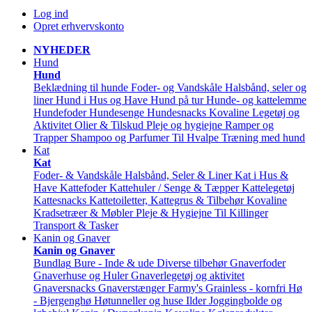
Log ind
Opret erhvervskonto
NYHEDER
Hund
Hund
Beklædning til hunde
Foder- og Vandskåle
Halsbånd, seler og
liner
Hund i Hus og Have
Hund på tur
Hunde- og kattelemme
Hundefoder
Hundesenge
Hundesnacks
Kovaline
Legetøj og
Aktivitet
Olier & Tilskud
Pleje og hygiejne
Ramper og
Trapper
Shampoo og Parfumer
Til Hvalpe
Træning med hund
Kat
Kat
Foder- & Vandskåle
Halsbånd, Seler & Liner
Kat i Hus &
Have
Kattefoder
Kattehuler / Senge & Tæpper
Kattelegetøj
Kattesnacks
Kattetoiletter, Kattegrus & Tilbehør
Kovaline
Kradsetræer & Møbler
Pleje & Hygiejne
Til Killinger
Transport & Tasker
Kanin og Gnaver
Kanin og Gnaver
Bundlag
Bure - Inde & ude
Diverse tilbehør
Gnaverfoder
Gnaverhuse og Huler
Gnaverlegetøj og aktivitet
Gnaversnacks
Gnaverstænger Farmy's
Grainless - kornfri
Hø
- Bjergenghø
Høtunneller og huse
Ilder
Joggingbolde og