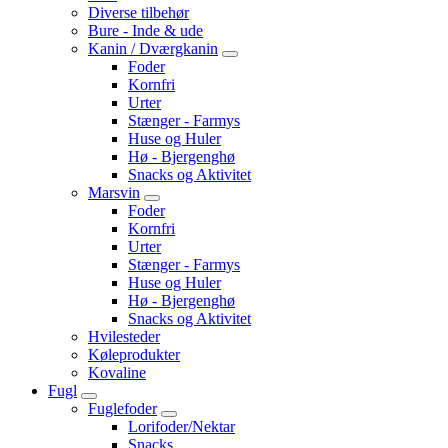
Diverse tilbehør
Bure - Inde & ude
Kanin / Dværgkanin
Foder
Kornfri
Urter
Stænger - Farmys
Huse og Huler
Hø - Bjergenghø
Snacks og Aktivitet
Marsvin
Foder
Kornfri
Urter
Stænger - Farmys
Huse og Huler
Hø - Bjergenghø
Snacks og Aktivitet
Hvilesteder
Køleprodukter
Kovaline
Fugl
Fuglefoder
Lorifoder/Nektar
Snacks