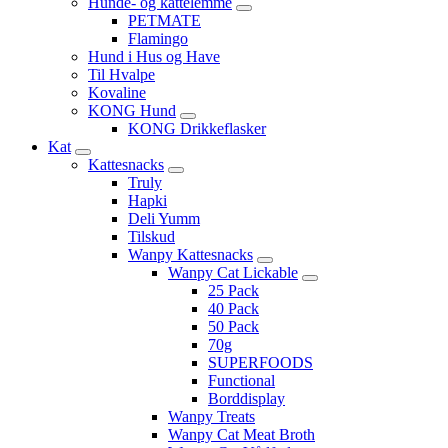
Hunde- og kattelemme
PETMATE
Flamingo
Hund i Hus og Have
Til Hvalpe
Kovaline
KONG Hund
KONG Drikkeflasker
Kat
Kattesnacks
Truly
Hapki
Deli Yumm
Tilskud
Wanpy Kattesnacks
Wanpy Cat Lickable
25 Pack
40 Pack
50 Pack
70g
SUPERFOODS
Functional
Borddisplay
Wanpy Treats
Wanpy Cat Meat Broth