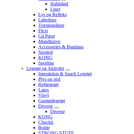
Halsbånd
Liner
Lys og Refleks
Løbeliner
Træningsliner
Flexi
Gå Pænt
Mundkurve
Accessories & Bandana
Spotted
KONG
Sporline
Legetøj og Aktivitet
Interaktion & Snack Legetøj
Plys og stof
Reblegetøj
Latex
Vinyl
Gummilegetøj
Diverse
Diverse
KONG
Chuckit
Bolde
STRONG STUFF