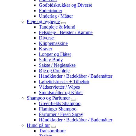
Godbidskrukker og Diverse
Fodertønder
Underlag / Måtter
Pleje og hygiejne
Tandpleje & Mund
Pelspleje - Børster / Kamme
Diverse
Klippemaskine
Kraver
Lopper og Flåter
Safety Body
Sakse / Neglesakse
Øje og Ørepleje
Håndklæder / Badekåber / Bademåtter
Løbetidstrusser + Tilbehør
Vådservietter / Wipes
Smudsmåtter og Kåber
Shampoo og Parfumer
Greenfields Shampoo
Flamingo Shampoo
Parfumer / Fresh Spray
Håndklæder / Badekåber / Bademåtter
Hund på tur
Transportbure