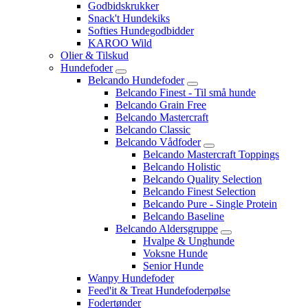
Godbidskrukker
Snack't Hundekiks
Softies Hundegodbidder
KAROO Wild
Olier & Tilskud
Hundefoder
Belcando Hundefoder
Belcando Finest - Til små hunde
Belcando Grain Free
Belcando Mastercraft
Belcando Classic
Belcando Vådfoder
Belcando Mastercraft Toppings
Belcando Holistic
Belcando Quality Selection
Belcando Finest Selection
Belcando Pure - Single Protein
Belcando Baseline
Belcando Aldersgruppe
Hvalpe & Unghunde
Voksne Hunde
Senior Hunde
Wanpy Hundefoder
Feed'it & Treat Hundefoderpølse
Fodertønder