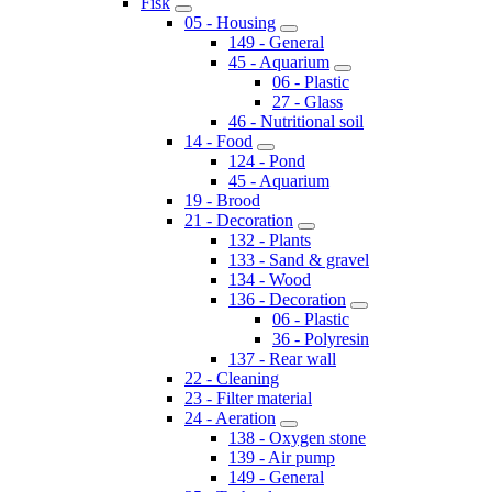
Fisk
05 - Housing
149 - General
45 - Aquarium
06 - Plastic
27 - Glass
46 - Nutritional soil
14 - Food
124 - Pond
45 - Aquarium
19 - Brood
21 - Decoration
132 - Plants
133 - Sand & gravel
134 - Wood
136 - Decoration
06 - Plastic
36 - Polyresin
137 - Rear wall
22 - Cleaning
23 - Filter material
24 - Aeration
138 - Oxygen stone
139 - Air pump
149 - General