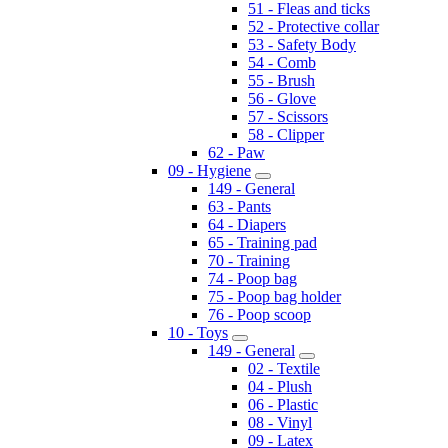
51 - Fleas and ticks
52 - Protective collar
53 - Safety Body
54 - Comb
55 - Brush
56 - Glove
57 - Scissors
58 - Clipper
62 - Paw
09 - Hygiene
149 - General
63 - Pants
64 - Diapers
65 - Training pad
70 - Training
74 - Poop bag
75 - Poop bag holder
76 - Poop scoop
10 - Toys
149 - General
02 - Textile
04 - Plush
06 - Plastic
08 - Vinyl
09 - Latex