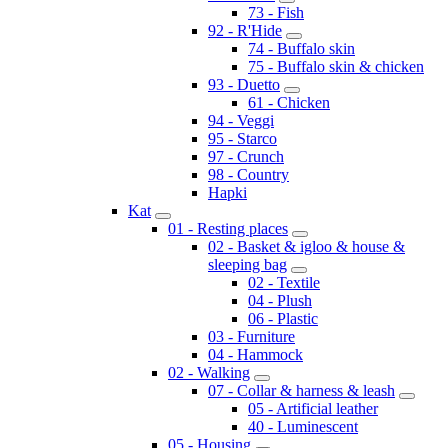
73 - Fish
92 - R'Hide
74 - Buffalo skin
75 - Buffalo skin & chicken
93 - Duetto
61 - Chicken
94 - Veggi
95 - Starco
97 - Crunch
98 - Country
Hapki
Kat
01 - Resting places
02 - Basket & igloo & house &
sleeping bag
02 - Textile
04 - Plush
06 - Plastic
03 - Furniture
04 - Hammock
02 - Walking
07 - Collar & harness & leash
05 - Artificial leather
40 - Luminescent
05 - Housing