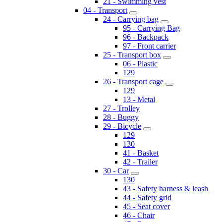
21 - Swimming vest
04 - Transport
24 - Carrying bag
95 - Carrying Bag
96 - Backpack
97 - Front carrier
25 - Transport box
06 - Plastic
129
26 - Transport cage
129
13 - Metal
27 - Trolley
28 - Buggy
29 - Bicycle
129
130
41 - Basket
42 - Trailer
30 - Car
130
43 - Safety harness & leash
44 - Safety grid
45 - Seat cover
46 - Chair