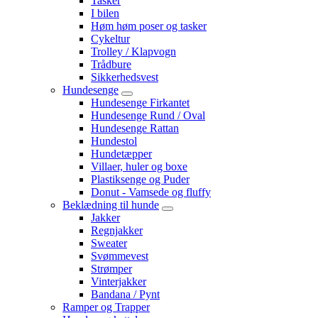
Tasker
I bilen
Høm høm poser og tasker
Cykeltur
Trolley / Klapvogn
Trådbure
Sikkerhedsvest
Hundesenge
Hundesenge Firkantet
Hundesenge Rund / Oval
Hundesenge Rattan
Hundestol
Hundetæpper
Villaer, huler og boxe
Plastiksenge og Puder
Donut - Vamsede og fluffy
Beklædning til hunde
Jakker
Regnjakker
Sweater
Svømmevest
Strømper
Vinterjakker
Bandana / Pynt
Ramper og Trapper