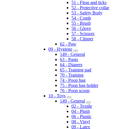
51 - Fleas and ticks
52 - Protective collar
53 - Safety Body
54 - Comb
55 - Brush
56 - Glove
57 - Scissors
58 - Clipper
62 - Paw
09 - Hygiene
149 - General
63 - Pants
64 - Diapers
65 - Training pad
70 - Training
74 - Poop bag
75 - Poop bag holder
76 - Poop scoop
10 - Toys
149 - General
02 - Textile
04 - Plush
06 - Plastic
08 - Vinyl
09 - Latex