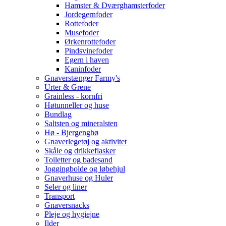
Hamster & Dværghamsterfoder
Jordegernfoder
Rottefoder
Musefoder
Ørkenrottefoder
Pindsvinefoder
Egern i haven
Kaninfoder
Gnaverstænger Farmy's
Urter & Grene
Grainless - kornfri
Høtunneller og huse
Bundlag
Saltsten og mineralsten
Hø - Bjergenghø
Gnaverlegetøj og aktivitet
Skåle og drikkeflasker
Toiletter og badesand
Joggingbolde og løbehjul
Gnaverhuse og Huler
Seler og liner
Transport
Gnaversnacks
Pleje og hygiejne
Ilder