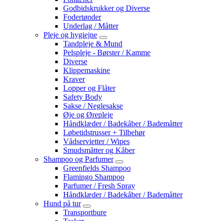
Godbidskrukker og Diverse
Fodertønder
Underlag / Måtter
Pleje og hygiejne
Tandpleje & Mund
Pelspleje - Børster / Kamme
Diverse
Klippemaskine
Kraver
Lopper og Flåter
Safety Body
Sakse / Neglesakse
Øje og Ørepleje
Håndklæder / Badekåber / Bademåtter
Løbetidstrusser + Tilbehør
Vådservietter / Wipes
Smudsmåtter og Kåber
Shampoo og Parfumer
Greenfields Shampoo
Flamingo Shampoo
Parfumer / Fresh Spray
Håndklæder / Badekåber / Bademåtter
Hund på tur
Transportbure