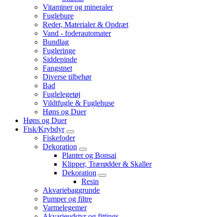
Vitaminer og mineraler
Fuglebure
Reder, Materialer & Opdræt
Vand - foderautomater
Bundlag
Fugleringe
Siddepinde
Fangstnet
Diverse tilbehør
Bad
Fuglelegetøj
Vildtfugle & Fuglehuse
Høns og Duer
Høns og Duer
Fisk/Krybdyr
Fiskefoder
Dekoration
Planter og Bonsai
Klipper, Trærødder & Skaller
Dekoration
Resin
Akvariebaggrunde
Pumper og filtre
Varmelegemer
Akvarieudstyr og fittings