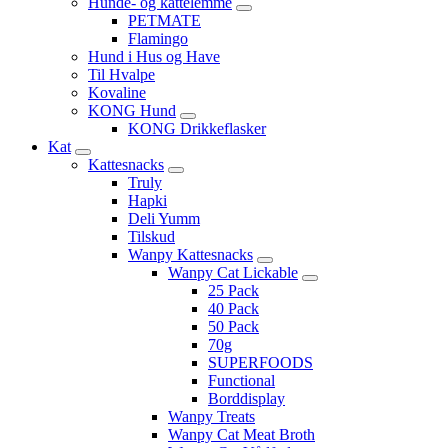
Hunde- og kattelemme
PETMATE
Flamingo
Hund i Hus og Have
Til Hvalpe
Kovaline
KONG Hund
KONG Drikkeflasker
Kat
Kattesnacks
Truly
Hapki
Deli Yumm
Tilskud
Wanpy Kattesnacks
Wanpy Cat Lickable
25 Pack
40 Pack
50 Pack
70g
SUPERFOODS
Functional
Borddisplay
Wanpy Treats
Wanpy Cat Meat Broth