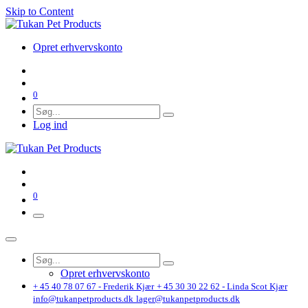
Skip to Content
Opret erhvervskonto
0
Log ind
0
Opret erhvervskonto
+ 45 40 78 07 67 - Frederik Kjær
+ 45 30 30 22 62 - Linda Scot Kjær
info@tukanpetproducts.dk
lager@tukanpetproducts.dk