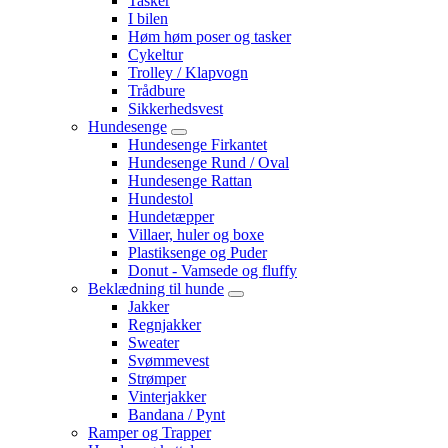
Tasker
I bilen
Høm høm poser og tasker
Cykeltur
Trolley / Klapvogn
Trådbure
Sikkerhedsvest
Hundesenge
Hundesenge Firkantet
Hundesenge Rund / Oval
Hundesenge Rattan
Hundestol
Hundetæpper
Villaer, huler og boxe
Plastiksenge og Puder
Donut - Vamsede og fluffy
Beklædning til hunde
Jakker
Regnjakker
Sweater
Svømmevest
Strømper
Vinterjakker
Bandana / Pynt
Ramper og Trapper