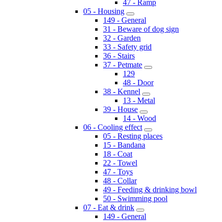
47 - Ramp
05 - Housing
149 - General
31 - Beware of dog sign
32 - Garden
33 - Safety grid
36 - Stairs
37 - Petmate
129
48 - Door
38 - Kennel
13 - Metal
39 - House
14 - Wood
06 - Cooling effect
05 - Resting places
15 - Bandana
18 - Coat
22 - Towel
47 - Toys
48 - Collar
49 - Feeding & drinking bowl
50 - Swimming pool
07 - Eat & drink
149 - General