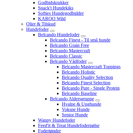
Godbidskrukker
Snack't Hundekiks
Softies Hundegodbidder
KAROO Wild
Olier & Tilskud
Hundefoder
Belcando Hundefoder
Belcando Finest - Til små hunde
Belcando Grain Free
Belcando Mastercraft
Belcando Classic
Belcando Vådfoder
Belcando Mastercraft Toppings
Belcando Holistic
Belcando Quality Selection
Belcando Finest Selection
Belcando Pure - Single Protein
Belcando Baseline
Belcando Aldersgruppe
Hvalpe & Unghunde
Voksne Hunde
Senior Hunde
Wanpy Hundefoder
Feed'it & Treat Hundefoderpølse
Fodertønder