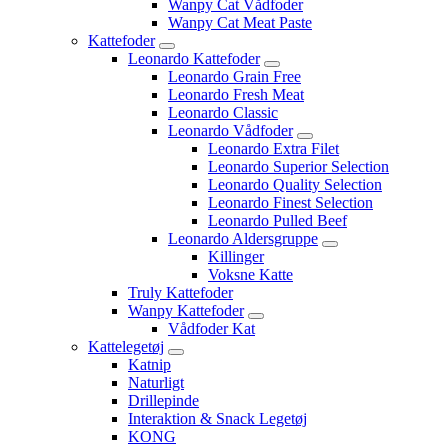
Wanpy Cat Vådfoder
Wanpy Cat Meat Paste
Kattefoder
Leonardo Kattefoder
Leonardo Grain Free
Leonardo Fresh Meat
Leonardo Classic
Leonardo Vådfoder
Leonardo Extra Filet
Leonardo Superior Selection
Leonardo Quality Selection
Leonardo Finest Selection
Leonardo Pulled Beef
Leonardo Aldersgruppe
Killinger
Voksne Katte
Truly Kattefoder
Wanpy Kattefoder
Vådfoder Kat
Kattelegetøj
Katnip
Naturligt
Drillepinde
Interaktion & Snack Legetøj
KONG