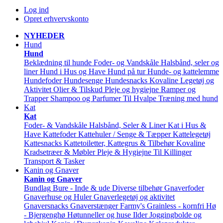
Log ind
Opret erhvervskonto
NYHEDER
Hund
Hund
Beklædning til hunde
Foder- og Vandskåle
Halsbånd, seler og
liner
Hund i Hus og Have
Hund på tur
Hunde- og kattelemme
Hundefoder
Hundesenge
Hundesnacks
Kovaline
Legetøj og
Aktivitet
Olier & Tilskud
Pleje og hygiejne
Ramper og
Trapper
Shampoo og Parfumer
Til Hvalpe
Træning med hund
Kat
Kat
Foder- & Vandskåle
Halsbånd, Seler & Liner
Kat i Hus &
Have
Kattefoder
Kattehuler / Senge & Tæpper
Kattelegetøj
Kattesnacks
Kattetoiletter, Kattegrus & Tilbehør
Kovaline
Kradsetræer & Møbler
Pleje & Hygiejne
Til Killinger
Transport & Tasker
Kanin og Gnaver
Kanin og Gnaver
Bundlag
Bure - Inde & ude
Diverse tilbehør
Gnaverfoder
Gnaverhuse og Huler
Gnaverlegetøj og aktivitet
Gnaversnacks
Gnaverstænger Farmy's
Grainless - kornfri
Hø
- Bjergenghø
Høtunneller og huse
Ilder
Joggingbolde og