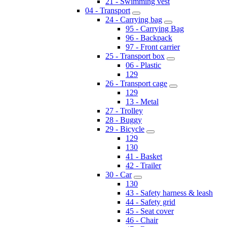
21 - Swimming vest
04 - Transport
24 - Carrying bag
95 - Carrying Bag
96 - Backpack
97 - Front carrier
25 - Transport box
06 - Plastic
129
26 - Transport cage
129
13 - Metal
27 - Trolley
28 - Buggy
29 - Bicycle
129
130
41 - Basket
42 - Trailer
30 - Car
130
43 - Safety harness & leash
44 - Safety grid
45 - Seat cover
46 - Chair