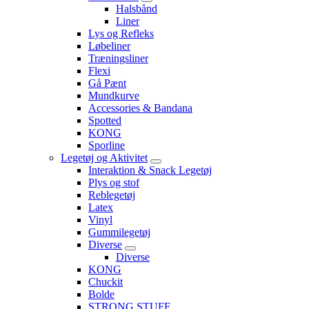
Halsbånd
Liner
Lys og Refleks
Løbeliner
Træningsliner
Flexi
Gå Pænt
Mundkurve
Accessories & Bandana
Spotted
KONG
Sporline
Legetøj og Aktivitet
Interaktion & Snack Legetøj
Plys og stof
Reblegetøj
Latex
Vinyl
Gummilegetøj
Diverse
Diverse
KONG
Chuckit
Bolde
STRONG STUFF