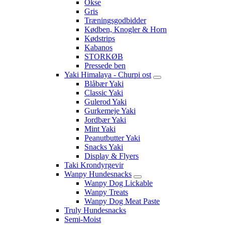
Okse
Gris
Træningsgodbidder
Kødben, Knogler & Horn
Kødstrips
Kabanos
STORKØB
Pressede ben
Yaki Himalaya - Churpi ost
Blåbær Yaki
Classic Yaki
Gulerod Yaki
Gurkemeje Yaki
Jordbær Yaki
Mint Yaki
Peanutbutter Yaki
Snacks Yaki
Display & Flyers
Taki Krondyrgevir
Wanpy Hundesnacks
Wanpy Dog Lickable
Wanpy Treats
Wanpy Dog Meat Paste
Truly Hundesnacks
Semi-Moist