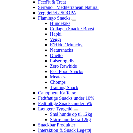
Feed'it & Treat
Serrano - Mediterranean Natural
VeggiePet / SOOPA
Flamingo Snacks
Hundekiks
Collagen Snack / Boost
Hapki
Veggi
R'Hide / Munchy
Natursnacks
Duetto
Pølser og div.
Zero Rawhide
Fast Food Snacks
Meateez
Chomps
Training Snack
Canophera Kaffetræ
Fedtfattige Snacks under 10%
Fedtfattige Snacks under 5%
Længere Tyggetid
Små hunde op til 12kg
Større hunde fra 12kg
Snackbar Produkter
Interaktion & Snack Legetøj