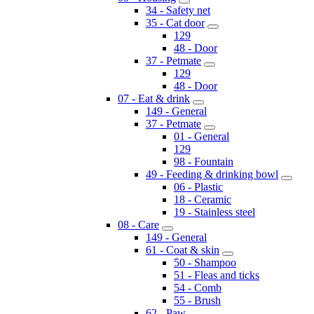
34 - Safety net
35 - Cat door
129
48 - Door
37 - Petmate
129
48 - Door
07 - Eat & drink
149 - General
37 - Petmate
01 - General
129
98 - Fountain
49 - Feeding & drinking bowl
06 - Plastic
18 - Ceramic
19 - Stainless steel
08 - Care
149 - General
61 - Coat & skin
50 - Shampoo
51 - Fleas and ticks
54 - Comb
55 - Brush
62 - Paw