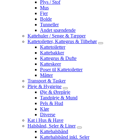
Plys / Stof
Mus
Fjer
Bolde
Tunneller
Andet spændende
Kattehuler / Senge & Tæpper
Kattetoiletter, Kattegrus & Tilbehør
Kattetoiletter
Kattebakker
Kattegrus & Dufte
Katteskeer
Poser til Kattetoiletter
Måtter
Transport & Tasker
Pleje & Hygiejne
Øje & Ørepleje
Tandpleje & Mund
Pels & Hud
Klør
Diverse
Kat i Hus & Have
Halsbånd, Seler & Liner
Kattehalsbånd
Kattehalsbånd inkl. Seler