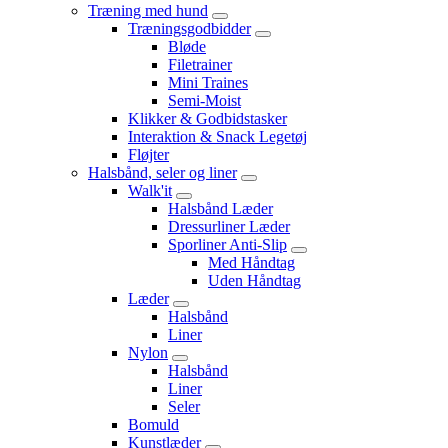
Træning med hund
Træningsgodbidder
Bløde
Filetrainer
Mini Traines
Semi-Moist
Klikker & Godbidstasker
Interaktion & Snack Legetøj
Fløjter
Halsbånd, seler og liner
Walk'it
Halsbånd Læder
Dressurliner Læder
Sporliner Anti-Slip
Med Håndtag
Uden Håndtag
Læder
Halsbånd
Liner
Nylon
Halsbånd
Liner
Seler
Bomuld
Kunstlæder