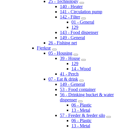
25 - Technology
140 - Heater
141 - Circulation pump
142 - Filter
01 - General
129
143 - Food dispenser
149 - General
26 - Fishing net
Fjerkræ
05 - Housing
39 - House
129
14 - Wood
41 - Perch
07 - Eat & drink
149 - General
53 - Food container
56 - Drinking bucket & water
dispenser
06 - Plastic
13 - Metal
57 - Feeder & feeder silo
06 - Plastic
13 - Metal