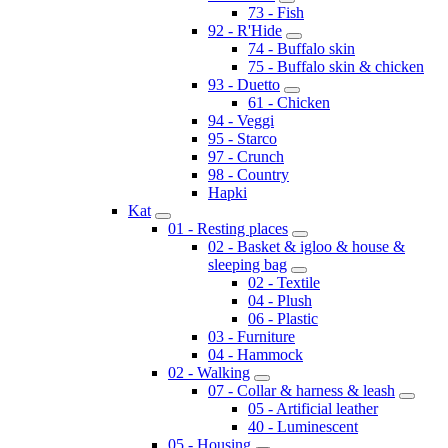
73 - Fish
92 - R'Hide
74 - Buffalo skin
75 - Buffalo skin & chicken
93 - Duetto
61 - Chicken
94 - Veggi
95 - Starco
97 - Crunch
98 - Country
Hapki
Kat
01 - Resting places
02 - Basket & igloo & house &
sleeping bag
02 - Textile
04 - Plush
06 - Plastic
03 - Furniture
04 - Hammock
02 - Walking
07 - Collar & harness & leash
05 - Artificial leather
40 - Luminescent
05 - Housing