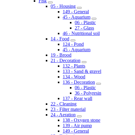
Fisk
05 - Housing
149 - General
45 - Aquarium
06 - Plastic
27 - Glass
46 - Nutritional soil
14 - Food
124 - Pond
45 - Aquarium
19 - Brood
21 - Decoration
132 - Plants
133 - Sand & gravel
134 - Wood
136 - Decoration
06 - Plastic
36 - Polyresin
137 - Rear wall
22 - Cleaning
23 - Filter material
24 - Aeration
138 - Oxygen stone
139 - Air pump
149 - General