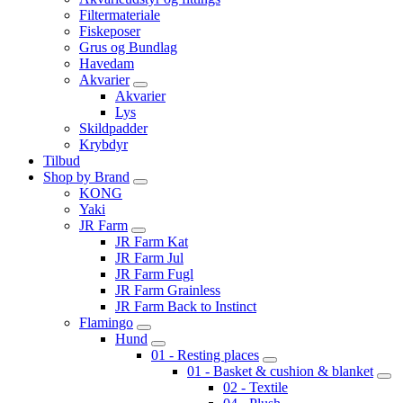
Filtermateriale
Fiskeposer
Grus og Bundlag
Havedam
Akvarier
Akvarier
Lys
Skildpadder
Krybdyr
Tilbud
Shop by Brand
KONG
Yaki
JR Farm
JR Farm Kat
JR Farm Jul
JR Farm Fugl
JR Farm Grainless
JR Farm Back to Instinct
Flamingo
Hund
01 - Resting places
01 - Basket & cushion & blanket
02 - Textile