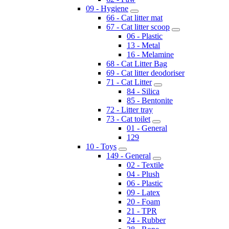
09 - Hygiene
66 - Cat litter mat
67 - Cat litter scoop
06 - Plastic
13 - Metal
16 - Melamine
68 - Cat Litter Bag
69 - Cat litter deodoriser
71 - Cat Litter
84 - Silica
85 - Bentonite
72 - Litter tray
73 - Cat toilet
01 - General
129
10 - Toys
149 - General
02 - Textile
04 - Plush
06 - Plastic
09 - Latex
20 - Foam
21 - TPR
24 - Rubber