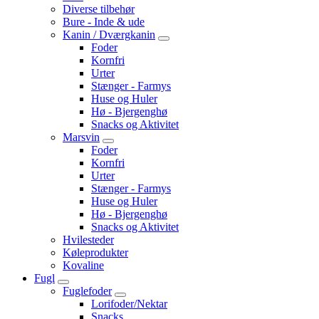
Diverse tilbehør
Bure - Inde & ude
Kanin / Dværgkanin
Foder
Kornfri
Urter
Stænger - Farmys
Huse og Huler
Hø - Bjergenghø
Snacks og Aktivitet
Marsvin
Foder
Kornfri
Urter
Stænger - Farmys
Huse og Huler
Hø - Bjergenghø
Snacks og Aktivitet
Hvilesteder
Køleprodukter
Kovaline
Fugl
Fuglefoder
Lorifoder/Nektar
Snacks