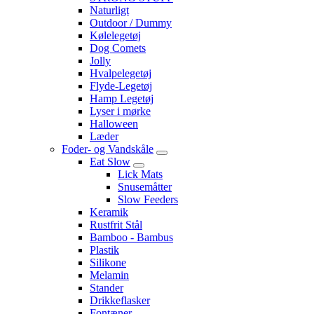
Naturligt
Outdoor / Dummy
Kølelegetøj
Dog Comets
Jolly
Hvalpelegetøj
Flyde-Legetøj
Hamp Legetøj
Lyser i mørke
Halloween
Læder
Foder- og Vandskåle
Eat Slow
Lick Mats
Snusemåtter
Slow Feeders
Keramik
Rustfrit Stål
Bamboo - Bambus
Plastik
Silikone
Melamin
Stander
Drikkeflasker
Fontæner