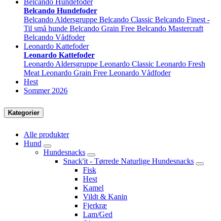
Belcando Hundefoder
Belcando Hundefoder
Belcando Aldersgruppe
Belcando Classic
Belcando Finest -
Til små hunde
Belcando Grain Free
Belcando Mastercraft
Belcando Vådfoder
Leonardo Kattefoder
Leonardo Kattefoder
Leonardo Aldersgruppe
Leonardo Classic
Leonardo Fresh
Meat
Leonardo Grain Free
Leonardo Vådfoder
Hest
Sommer 2026
Kategorier
Alle produkter
Hund
Hundesnacks
Snack'it - Tørrede Naturlige Hundesnacks
Fisk
Hest
Kamel
Vildt & Kanin
Fjerkræ
Lam/Ged