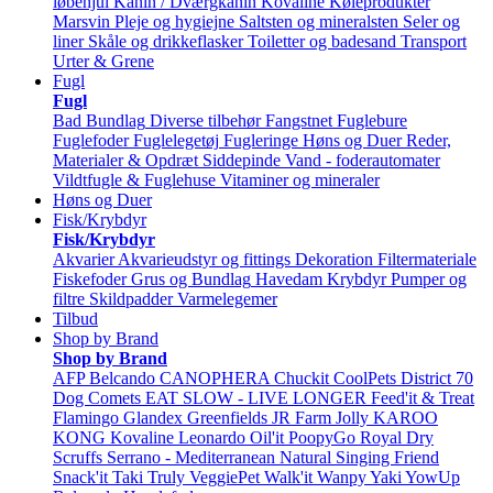
løbehjul
Kanin / Dværgkanin
Kovaline
Køleprodukter
Marsvin
Pleje og hygiejne
Saltsten og mineralsten
Seler og
liner
Skåle og drikkeflasker
Toiletter og badesand
Transport
Urter & Grene
Fugl
Fugl
Bad
Bundlag
Diverse tilbehør
Fangstnet
Fuglebure
Fuglefoder
Fuglelegetøj
Fugleringe
Høns og Duer
Reder,
Materialer & Opdræt
Siddepinde
Vand - foderautomater
Vildtfugle & Fuglehuse
Vitaminer og mineraler
Høns og Duer
Fisk/Krybdyr
Fisk/Krybdyr
Akvarier
Akvarieudstyr og fittings
Dekoration
Filtermateriale
Fiskefoder
Grus og Bundlag
Havedam
Krybdyr
Pumper og
filtre
Skildpadder
Varmelegemer
Tilbud
Shop by Brand
Shop by Brand
AFP
Belcando
CANOPHERA
Chuckit
CoolPets
District 70
Dog Comets
EAT SLOW - LIVE LONGER
Feed'it & Treat
Flamingo
Glandex
Greenfields
JR Farm
Jolly
KAROO
KONG
Kovaline
Leonardo
Oil'it
PoopyGo
Royal Dry
Scruffs
Serrano - Mediterranean Natural
Singing Friend
Snack'it
Taki
Truly
VeggiePet
Walk'it
Wanpy
Yaki
YowUp