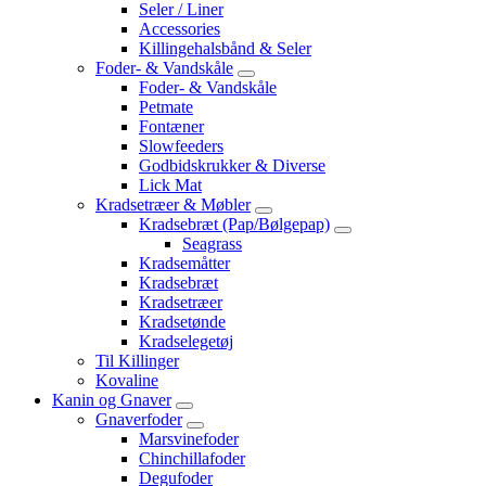
Seler / Liner
Accessories
Killingehalsbånd & Seler
Foder- & Vandskåle
Foder- & Vandskåle
Petmate
Fontæner
Slowfeeders
Godbidskrukker & Diverse
Lick Mat
Kradsetræer & Møbler
Kradsebræt (Pap/Bølgepap)
Seagrass
Kradsemåtter
Kradsebræt
Kradsetræer
Kradsetønde
Kradselegetøj
Til Killinger
Kovaline
Kanin og Gnaver
Gnaverfoder
Marsvinefoder
Chinchillafoder
Degufoder