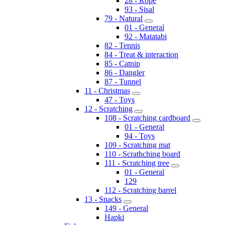
28 - Rope
93 - Sisal
79 - Natural
01 - General
92 - Matatabi
82 - Tennis
84 - Treat & interaction
85 - Catnip
86 - Dangler
87 - Tunnel
11 - Christmas
47 - Toys
12 - Scratching
108 - Scratching cardboard
01 - General
94 - Toys
109 - Scratching mat
110 - Scrathching board
111 - Scratching tree
01 - General
129
112 - Scratching barrel
13 - Snacks
149 - General
Hapki