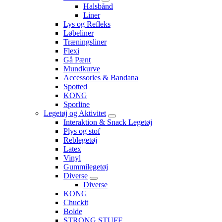
Halsbånd
Liner
Lys og Refleks
Løbeliner
Træningsliner
Flexi
Gå Pænt
Mundkurve
Accessories & Bandana
Spotted
KONG
Sporline
Legetøj og Aktivitet
Interaktion & Snack Legetøj
Plys og stof
Reblegetøj
Latex
Vinyl
Gummilegetøj
Diverse
Diverse
KONG
Chuckit
Bolde
STRONG STUFF