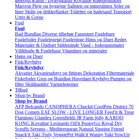
løbehjul
Kanin / Dværgkanin
Kovaline
Køleprodukter
Marsvin
Pleje og hygiejne
Saltsten og mineralsten
Seler og
liner
Skåle og drikkeflasker
Toiletter og badesand
Transport
Urter & Grene
Fugl
Fugl
Bad
Bundlag
Diverse tilbehør
Fangstnet
Fuglebure
Fuglefoder
Fuglelegetøj
Fugleringe
Høns og Duer
Reder,
Materialer & Opdræt
Siddepinde
Vand - foderautomater
Vildtfugle & Fuglehuse
Vitaminer og mineraler
Høns og Duer
Fisk/Krybdyr
Fisk/Krybdyr
Akvarier
Akvarieudstyr og fittings
Dekoration
Filtermateriale
Fiskefoder
Grus og Bundlag
Havedam
Krybdyr
Pumper og
filtre
Skildpadder
Varmelegemer
Tilbud
Shop by Brand
Shop by Brand
AFP
Belcando
CANOPHERA
Chuckit
CoolPets
District 70
Dog Comets
EAT SLOW - LIVE LONGER
Feed'it & Treat
Flamingo
Glandex
Greenfields
JR Farm
Jolly
KAROO
KONG
Kovaline
Leonardo
Oil'it
PoopyGo
Royal Dry
Scruffs
Serrano - Mediterranean Natural
Singing Friend
Snack'it
Taki
Truly
VeggiePet
Walk'it
Wanpy
Yaki
YowUp