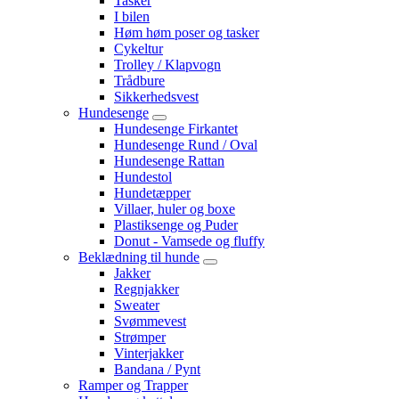
Tasker
I bilen
Høm høm poser og tasker
Cykeltur
Trolley / Klapvogn
Trådbure
Sikkerhedsvest
Hundesenge
Hundesenge Firkantet
Hundesenge Rund / Oval
Hundesenge Rattan
Hundestol
Hundetæpper
Villaer, huler og boxe
Plastiksenge og Puder
Donut - Vamsede og fluffy
Beklædning til hunde
Jakker
Regnjakker
Sweater
Svømmevest
Strømper
Vinterjakker
Bandana / Pynt
Ramper og Trapper