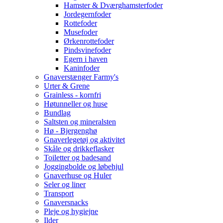
Hamster & Dværghamsterfoder
Jordegernfoder
Rottefoder
Musefoder
Ørkenrottefoder
Pindsvinefoder
Egern i haven
Kaninfoder
Gnaverstænger Farmy's
Urter & Grene
Grainless - kornfri
Høtunneller og huse
Bundlag
Saltsten og mineralsten
Hø - Bjergenghø
Gnaverlegetøj og aktivitet
Skåle og drikkeflasker
Toiletter og badesand
Joggingbolde og løbehjul
Gnaverhuse og Huler
Seler og liner
Transport
Gnaversnacks
Pleje og hygiejne
Ilder