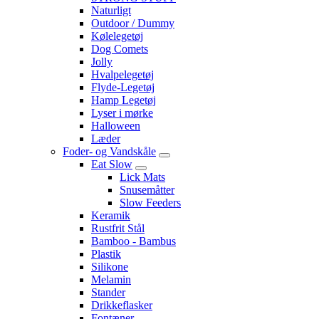
Naturligt
Outdoor / Dummy
Kølelegetøj
Dog Comets
Jolly
Hvalpelegetøj
Flyde-Legetøj
Hamp Legetøj
Lyser i mørke
Halloween
Læder
Foder- og Vandskåle
Eat Slow
Lick Mats
Snusemåtter
Slow Feeders
Keramik
Rustfrit Stål
Bamboo - Bambus
Plastik
Silikone
Melamin
Stander
Drikkeflasker
Fontæner