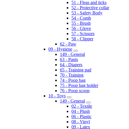
51 - Fleas and ticks
52 - Protective collar
53 - Safety Body
54 - Comb
55 - Brush
56 - Glove
57 - Scissors
58 - Clipper
62 - Paw
09 - Hygiene
149 - General
63 - Pants
64 - Diapers
65 - Training pad
70 - Training
74 - Poop bag
75 - Poop bag holder
76 - Poop scoop
10 - Toys
149 - General
02 - Textile
04 - Plush
06 - Plastic
08 - Vinyl
09 - Latex