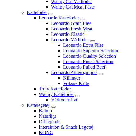
Wanpy Cat Vådfoder
Wanpy Cat Meat Paste
Kattefoder
Leonardo Kattefoder
Leonardo Grain Free
Leonardo Fresh Meat
Leonardo Classic
Leonardo Vådfoder
Leonardo Extra Filet
Leonardo Superior Selection
Leonardo Quality Selection
Leonardo Finest Selection
Leonardo Pulled Beef
Leonardo Aldersgruppe
Killinger
Voksne Katte
Truly Kattefoder
Wanpy Kattefoder
Vådfoder Kat
Kattelegetøj
Katnip
Naturligt
Drillepinde
Interaktion & Snack Legetøj
KONG