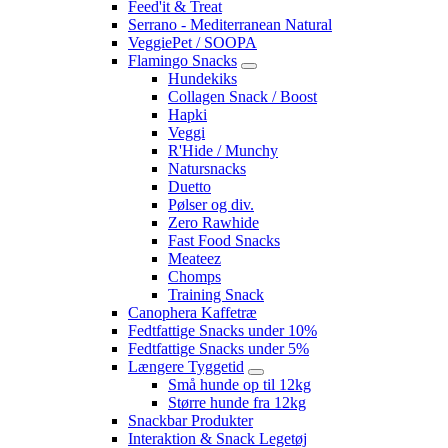
Feed'it & Treat
Serrano - Mediterranean Natural
VeggiePet / SOOPA
Flamingo Snacks
Hundekiks
Collagen Snack / Boost
Hapki
Veggi
R'Hide / Munchy
Natursnacks
Duetto
Pølser og div.
Zero Rawhide
Fast Food Snacks
Meateez
Chomps
Training Snack
Canophera Kaffetræ
Fedtfattige Snacks under 10%
Fedtfattige Snacks under 5%
Længere Tyggetid
Små hunde op til 12kg
Større hunde fra 12kg
Snackbar Produkter
Interaktion & Snack Legetøj