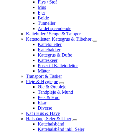
Plys / Stof
Mus
Fjer
Bolde
Tunneller
Andet spændende
Kattehuler / Senge & Tæpper
Kattetoiletter, Kattegrus & Tilbehør
Kattetoiletter
Kattebakker
Kattegrus & Dufte
Katteskeer
Poser til Kattetoiletter
Måtter
Transport & Tasker
Pleje & Hygiejne
Øje & Ørepleje
Tandpleje & Mund
Pels & Hud
Klør
Diverse
Kat i Hus & Have
Halsbånd, Seler & Liner
Kattehalsbånd
Kattehalsbånd inkl. Seler