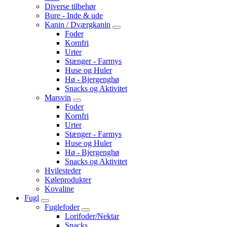
Diverse tilbehør
Bure - Inde & ude
Kanin / Dværgkanin
Foder
Kornfri
Urter
Stænger - Farmys
Huse og Huler
Hø - Bjergenghø
Snacks og Aktivitet
Marsvin
Foder
Kornfri
Urter
Stænger - Farmys
Huse og Huler
Hø - Bjergenghø
Snacks og Aktivitet
Hvilesteder
Køleprodukter
Kovaline
Fugl
Fuglefoder
Lorifoder/Nektar
Snacks