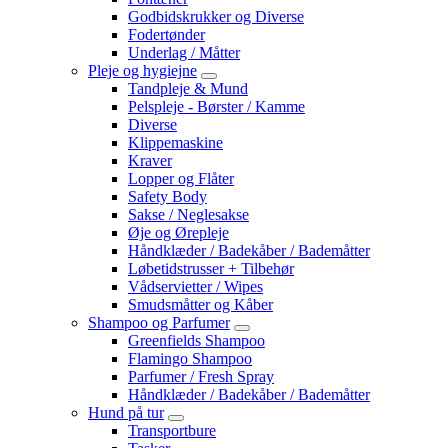
Godbidskrukker og Diverse
Fodertønder
Underlag / Måtter
Pleje og hygiejne
Tandpleje & Mund
Pelspleje - Børster / Kamme
Diverse
Klippemaskine
Kraver
Lopper og Flåter
Safety Body
Sakse / Neglesakse
Øje og Ørepleje
Håndklæder / Badekåber / Bademåtter
Løbetidstrusser + Tilbehør
Vådservietter / Wipes
Smudsmåtter og Kåber
Shampoo og Parfumer
Greenfields Shampoo
Flamingo Shampoo
Parfumer / Fresh Spray
Håndklæder / Badekåber / Bademåtter
Hund på tur
Transportbure