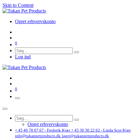
Skip to Content
Opret erhvervskonto
0
Log ind
0
Opret erhvervskonto
+ 45 40 78 07 67 - Frederik Kjær
+ 45 30 30 22 62 - Linda Scot Kjær
info@tukanpetproducts.dk
lager@tukanpetproducts.dk