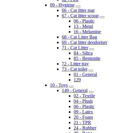
09 - Hygiene
66 - Cat litter mat
67 - Cat litter scoop
06 - Plastic
13 - Metal
16 - Melamine
68 - Cat Litter Bag
69 - Cat litter deodoriser
71 - Cat Litter
84 - Silica
85 - Bentonite
72 - Litter tray
73 - Cat toilet
01 - General
129
10 - Toys
149 - General
02 - Textile
04 - Plush
06 - Plastic
09 - Latex
20 - Foam
21 - TPR
24 - Rubber