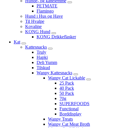
Hunde- og kattelemme
PETMATE
Flamingo
Hund i Hus og Have
Til Hvalpe
Kovaline
KONG Hund
KONG Drikkeflasker
Kat
Kattesnacks
Truly
Hapki
Deli Yumm
Tilskud
Wanpy Kattesnacks
Wanpy Cat Lickable
25 Pack
40 Pack
50 Pack
70g
SUPERFOODS
Functional
Borddisplay
Wanpy Treats
Wanpy Cat Meat Broth