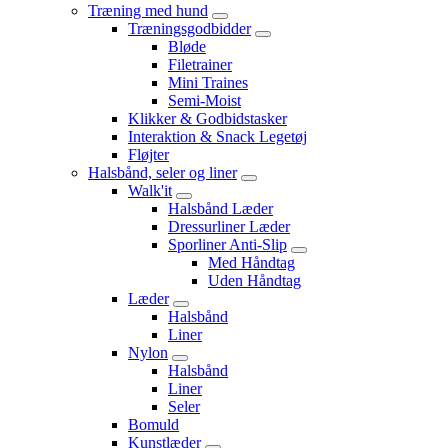
Træning med hund
Træningsgodbidder
Bløde
Filetrainer
Mini Traines
Semi-Moist
Klikker & Godbidstasker
Interaktion & Snack Legetøj
Fløjter
Halsbånd, seler og liner
Walk'it
Halsbånd Læder
Dressurliner Læder
Sporliner Anti-Slip
Med Håndtag
Uden Håndtag
Læder
Halsbånd
Liner
Nylon
Halsbånd
Liner
Seler
Bomuld
Kunstlæder