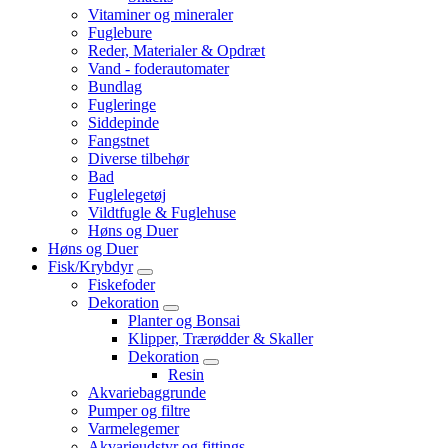
Vitaminer og mineraler
Fuglebure
Reder, Materialer & Opdræt
Vand - foderautomater
Bundlag
Fugleringe
Siddepinde
Fangstnet
Diverse tilbehør
Bad
Fuglelegetøj
Vildtfugle & Fuglehuse
Høns og Duer
Høns og Duer
Fisk/Krybdyr
Fiskefoder
Dekoration
Planter og Bonsai
Klipper, Trærødder & Skaller
Dekoration
Resin
Akvariebaggrunde
Pumper og filtre
Varmelegemer
Akvarieudstyr og fittings