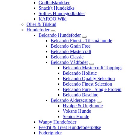
Godbidskrukker
Snack't Hundekiks
Softies Hundegodbidder
KAROO Wild
Olier & Tilskud
Hundefoder
Belcando Hundefoder
Belcando Finest - Til små hunde
Belcando Grain Free
Belcando Mastercraft
Belcando Classic
Belcando Vådfoder
Belcando Mastercraft Toppings
Belcando Holistic
Belcando Quality Selection
Belcando Finest Selection
Belcando Pure - Single Protein
Belcando Baseline
Belcando Aldersgruppe
Hvalpe & Unghunde
Voksne Hunde
Senior Hunde
Wanpy Hundefoder
Feed'it & Treat Hundefoderpølse
Fodertønder