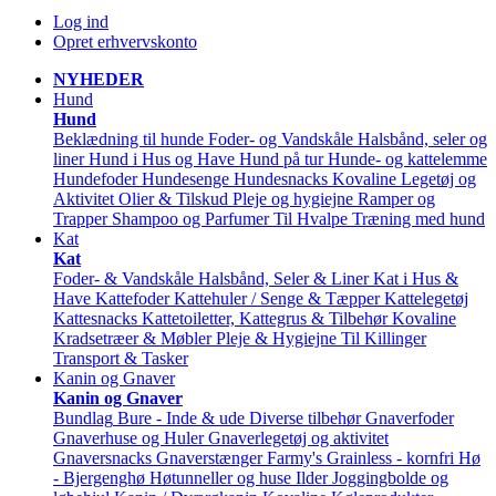
Log ind
Opret erhvervskonto
NYHEDER
Hund
Hund
Beklædning til hunde
Foder- og Vandskåle
Halsbånd, seler og
liner
Hund i Hus og Have
Hund på tur
Hunde- og kattelemme
Hundefoder
Hundesenge
Hundesnacks
Kovaline
Legetøj og
Aktivitet
Olier & Tilskud
Pleje og hygiejne
Ramper og
Trapper
Shampoo og Parfumer
Til Hvalpe
Træning med hund
Kat
Kat
Foder- & Vandskåle
Halsbånd, Seler & Liner
Kat i Hus &
Have
Kattefoder
Kattehuler / Senge & Tæpper
Kattelegetøj
Kattesnacks
Kattetoiletter, Kattegrus & Tilbehør
Kovaline
Kradsetræer & Møbler
Pleje & Hygiejne
Til Killinger
Transport & Tasker
Kanin og Gnaver
Kanin og Gnaver
Bundlag
Bure - Inde & ude
Diverse tilbehør
Gnaverfoder
Gnaverhuse og Huler
Gnaverlegetøj og aktivitet
Gnaversnacks
Gnaverstænger Farmy's
Grainless - kornfri
Hø
- Bjergenghø
Høtunneller og huse
Ilder
Joggingbolde og