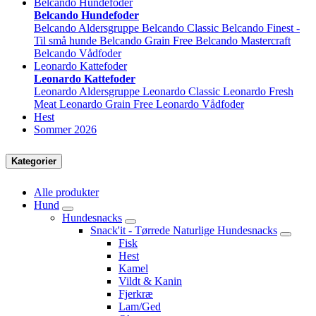
Belcando Hundefoder
Belcando Hundefoder
Belcando Aldersgruppe
Belcando Classic
Belcando Finest -
Til små hunde
Belcando Grain Free
Belcando Mastercraft
Belcando Vådfoder
Leonardo Kattefoder
Leonardo Kattefoder
Leonardo Aldersgruppe
Leonardo Classic
Leonardo Fresh
Meat
Leonardo Grain Free
Leonardo Vådfoder
Hest
Sommer 2026
Kategorier
Alle produkter
Hund
Hundesnacks
Snack'it - Tørrede Naturlige Hundesnacks
Fisk
Hest
Kamel
Vildt & Kanin
Fjerkræ
Lam/Ged