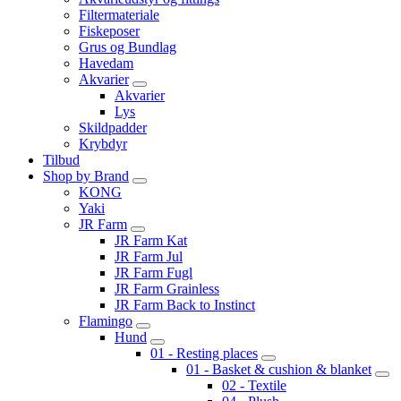
Filtermateriale
Fiskeposer
Grus og Bundlag
Havedam
Akvarier
Akvarier
Lys
Skildpadder
Krybdyr
Tilbud
Shop by Brand
KONG
Yaki
JR Farm
JR Farm Kat
JR Farm Jul
JR Farm Fugl
JR Farm Grainless
JR Farm Back to Instinct
Flamingo
Hund
01 - Resting places
01 - Basket & cushion & blanket
02 - Textile