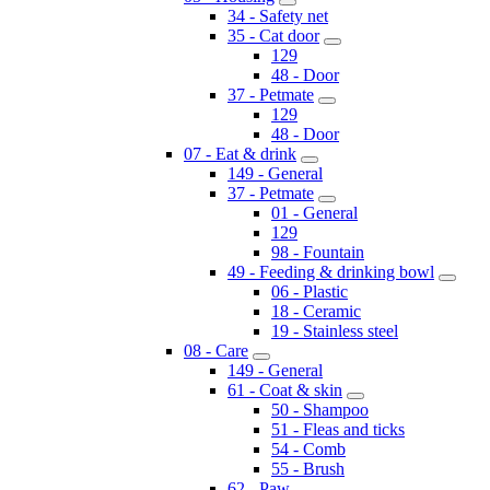
34 - Safety net
35 - Cat door
129
48 - Door
37 - Petmate
129
48 - Door
07 - Eat & drink
149 - General
37 - Petmate
01 - General
129
98 - Fountain
49 - Feeding & drinking bowl
06 - Plastic
18 - Ceramic
19 - Stainless steel
08 - Care
149 - General
61 - Coat & skin
50 - Shampoo
51 - Fleas and ticks
54 - Comb
55 - Brush
62 - Paw