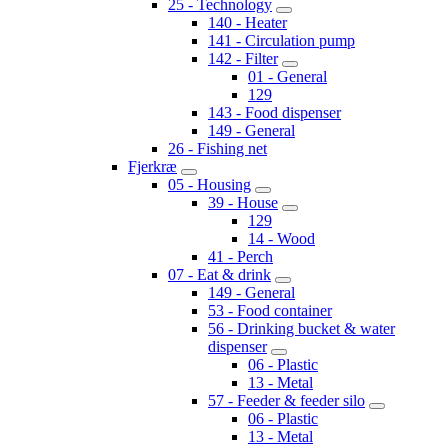
25 - Technology
140 - Heater
141 - Circulation pump
142 - Filter
01 - General
129
143 - Food dispenser
149 - General
26 - Fishing net
Fjerkræ
05 - Housing
39 - House
129
14 - Wood
41 - Perch
07 - Eat & drink
149 - General
53 - Food container
56 - Drinking bucket & water
dispenser
06 - Plastic
13 - Metal
57 - Feeder & feeder silo
06 - Plastic
13 - Metal