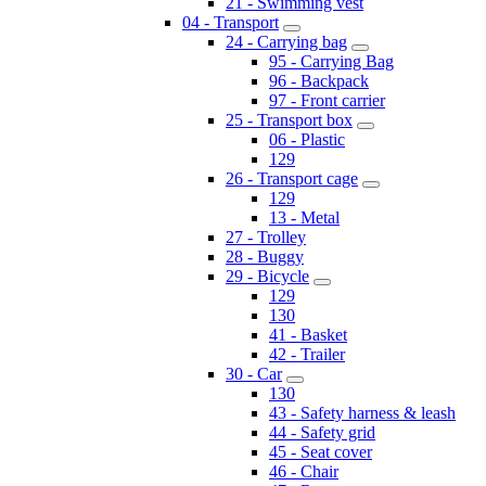
21 - Swimming vest
04 - Transport
24 - Carrying bag
95 - Carrying Bag
96 - Backpack
97 - Front carrier
25 - Transport box
06 - Plastic
129
26 - Transport cage
129
13 - Metal
27 - Trolley
28 - Buggy
29 - Bicycle
129
130
41 - Basket
42 - Trailer
30 - Car
130
43 - Safety harness & leash
44 - Safety grid
45 - Seat cover
46 - Chair