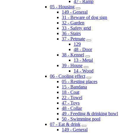
47 - Ramp
05 - Housing
149 - General
31 - Beware of dog sign
32 - Garden
33 - Safety grid
36 - Stairs
37 - Petmate
129
48 - Door
38 - Kennel
13 - Metal
39 - House
14 - Wood
06 - Cooling effect
05 - Resting places
15 - Bandana
18 - Coat
22 - Towel
47 - Toys
48 - Collar
49 - Feeding & drinking bowl
50 - Swimming pool
07 - Eat & drink
149 - General