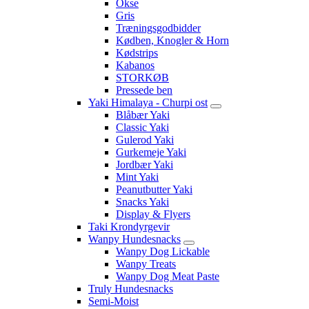
Okse
Gris
Træningsgodbidder
Kødben, Knogler & Horn
Kødstrips
Kabanos
STORKØB
Pressede ben
Yaki Himalaya - Churpi ost
Blåbær Yaki
Classic Yaki
Gulerod Yaki
Gurkemeje Yaki
Jordbær Yaki
Mint Yaki
Peanutbutter Yaki
Snacks Yaki
Display & Flyers
Taki Krondyrgevir
Wanpy Hundesnacks
Wanpy Dog Lickable
Wanpy Treats
Wanpy Dog Meat Paste
Truly Hundesnacks
Semi-Moist