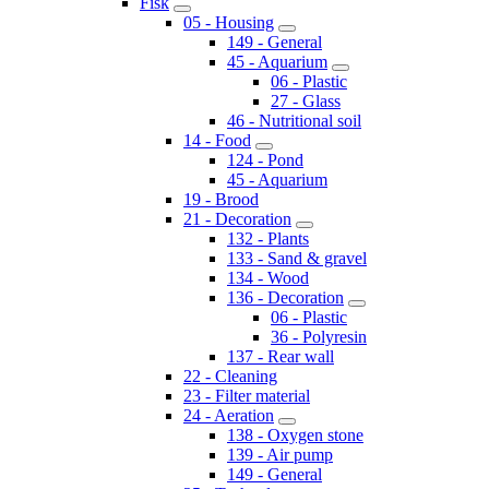
Fisk
05 - Housing
149 - General
45 - Aquarium
06 - Plastic
27 - Glass
46 - Nutritional soil
14 - Food
124 - Pond
45 - Aquarium
19 - Brood
21 - Decoration
132 - Plants
133 - Sand & gravel
134 - Wood
136 - Decoration
06 - Plastic
36 - Polyresin
137 - Rear wall
22 - Cleaning
23 - Filter material
24 - Aeration
138 - Oxygen stone
139 - Air pump
149 - General