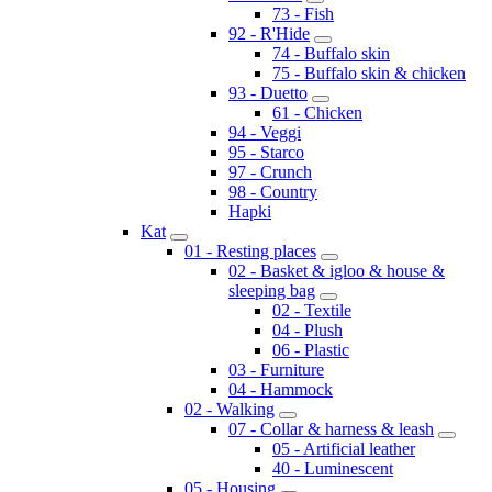
73 - Fish
92 - R'Hide
74 - Buffalo skin
75 - Buffalo skin & chicken
93 - Duetto
61 - Chicken
94 - Veggi
95 - Starco
97 - Crunch
98 - Country
Hapki
Kat
01 - Resting places
02 - Basket & igloo & house &
sleeping bag
02 - Textile
04 - Plush
06 - Plastic
03 - Furniture
04 - Hammock
02 - Walking
07 - Collar & harness & leash
05 - Artificial leather
40 - Luminescent
05 - Housing