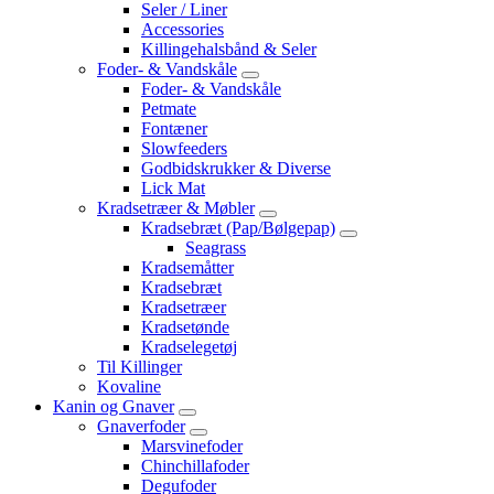
Seler / Liner
Accessories
Killingehalsbånd & Seler
Foder- & Vandskåle
Foder- & Vandskåle
Petmate
Fontæner
Slowfeeders
Godbidskrukker & Diverse
Lick Mat
Kradsetræer & Møbler
Kradsebræt (Pap/Bølgepap)
Seagrass
Kradsemåtter
Kradsebræt
Kradsetræer
Kradsetønde
Kradselegetøj
Til Killinger
Kovaline
Kanin og Gnaver
Gnaverfoder
Marsvinefoder
Chinchillafoder
Degufoder