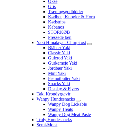
Okse
Gris
Træningsgodbidder
Kødben, Knogler & Horn
Kødstrips
Kabanos
STORKØB
Pressede ben
Yaki Himalaya - Churpi ost
Blåbær Yaki
Classic Yaki
Gulerod Yaki
Gurkemeje Yaki
Jordbær Yaki
Mint Yaki
Peanutbutter Yaki
Snacks Yaki
Display & Flyers
Taki Krondyrgevir
Wanpy Hundesnacks
Wanpy Dog Lickable
Wanpy Treats
Wanpy Dog Meat Paste
Truly Hundesnacks
Semi-Moist