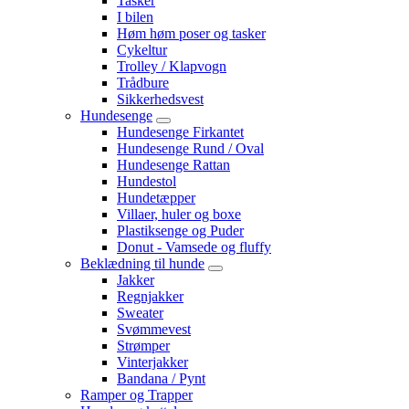
Tasker
I bilen
Høm høm poser og tasker
Cykeltur
Trolley / Klapvogn
Trådbure
Sikkerhedsvest
Hundesenge
Hundesenge Firkantet
Hundesenge Rund / Oval
Hundesenge Rattan
Hundestol
Hundetæpper
Villaer, huler og boxe
Plastiksenge og Puder
Donut - Vamsede og fluffy
Beklædning til hunde
Jakker
Regnjakker
Sweater
Svømmevest
Strømper
Vinterjakker
Bandana / Pynt
Ramper og Trapper