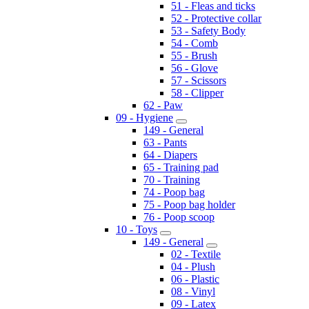
51 - Fleas and ticks
52 - Protective collar
53 - Safety Body
54 - Comb
55 - Brush
56 - Glove
57 - Scissors
58 - Clipper
62 - Paw
09 - Hygiene
149 - General
63 - Pants
64 - Diapers
65 - Training pad
70 - Training
74 - Poop bag
75 - Poop bag holder
76 - Poop scoop
10 - Toys
149 - General
02 - Textile
04 - Plush
06 - Plastic
08 - Vinyl
09 - Latex