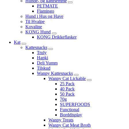
Hunde- og kattelemme
PETMATE
Flamingo
Hund i Hus og Have
Til Hvalpe
Kovaline
KONG Hund
KONG Drikkeflasker
Kat
Kattesnacks
Truly
Hapki
Deli Yumm
Tilskud
Wanpy Kattesnacks
Wanpy Cat Lickable
25 Pack
40 Pack
50 Pack
70g
SUPERFOODS
Functional
Borddisplay
Wanpy Treats
Wanpy Cat Meat Broth