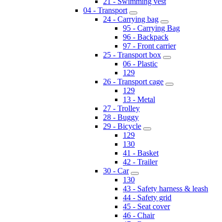
21 - Swimming vest
04 - Transport
24 - Carrying bag
95 - Carrying Bag
96 - Backpack
97 - Front carrier
25 - Transport box
06 - Plastic
129
26 - Transport cage
129
13 - Metal
27 - Trolley
28 - Buggy
29 - Bicycle
129
130
41 - Basket
42 - Trailer
30 - Car
130
43 - Safety harness & leash
44 - Safety grid
45 - Seat cover
46 - Chair