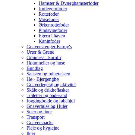
Hamster & Dværghamsterfoder
Jordegernfoder
Rottefoder
Musefoder
Ørkenrottefoder
Pindsvinefoder
Egern i haven
Kaninfoder
Gnaverstænger Farmy's
Urter & Grene
Grainless - kornfri
Høtunneller og huse
Bundlag
Saltsten og mineralsten
Hø - Bjergenghø
Gnaverlegetøj og aktivitet
Skåle og drikkeflasker
Toiletter og badesand
Joggingbolde og løbehjul
Gnaverhuse og Huler
Seler og liner
Transport
Gnaversnacks
Pleje og hygiejne
Ilder