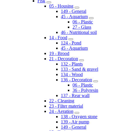
Fisk
05 - Housing
149 - General
45 - Aquarium
06 - Plastic
27 - Glass
46 - Nutritional soil
14 - Food
124 - Pond
45 - Aquarium
19 - Brood
21 - Decoration
132 - Plants
133 - Sand & gravel
134 - Wood
136 - Decoration
06 - Plastic
36 - Polyresin
137 - Rear wall
22 - Cleaning
23 - Filter material
24 - Aeration
138 - Oxygen stone
139 - Air pump
149 - General