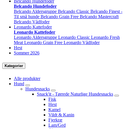
Belcando Hundefoder
Belcando Hundefoder
Belcando Aldersgruppe
Belcando Classic
Belcando Finest -
Til små hunde
Belcando Grain Free
Belcando Mastercraft
Belcando Vådfoder
Leonardo Kattefoder
Leonardo Kattefoder
Leonardo Aldersgruppe
Leonardo Classic
Leonardo Fresh
Meat
Leonardo Grain Free
Leonardo Vådfoder
Hest
Sommer 2026
Kategorier
Alle produkter
Hund
Hundesnacks
Snack'it - Tørrede Naturlige Hundesnacks
Fisk
Hest
Kamel
Vildt & Kanin
Fjerkræ
Lam/Ged