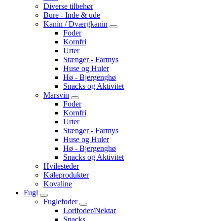
Diverse tilbehør
Bure - Inde & ude
Kanin / Dværgkanin
Foder
Kornfri
Urter
Stænger - Farmys
Huse og Huler
Hø - Bjergenghø
Snacks og Aktivitet
Marsvin
Foder
Kornfri
Urter
Stænger - Farmys
Huse og Huler
Hø - Bjergenghø
Snacks og Aktivitet
Hvilesteder
Køleprodukter
Kovaline
Fugl
Fuglefoder
Lorifoder/Nektar
Snacks