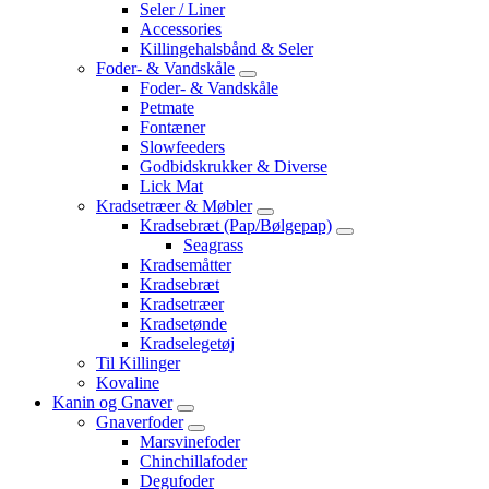
Seler / Liner
Accessories
Killingehalsbånd & Seler
Foder- & Vandskåle
Foder- & Vandskåle
Petmate
Fontæner
Slowfeeders
Godbidskrukker & Diverse
Lick Mat
Kradsetræer & Møbler
Kradsebræt (Pap/Bølgepap)
Seagrass
Kradsemåtter
Kradsebræt
Kradsetræer
Kradsetønde
Kradselegetøj
Til Killinger
Kovaline
Kanin og Gnaver
Gnaverfoder
Marsvinefoder
Chinchillafoder
Degufoder