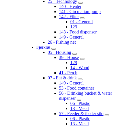
25 - Technology
140 - Heater
141 - Circulation pump
142 - Filter
01 - General
129
143 - Food dispenser
149 - General
26 - Fishing net
Fjerkræ
05 - Housing
39 - House
129
14 - Wood
41 - Perch
07 - Eat & drink
149 - General
53 - Food container
56 - Drinking bucket & water
dispenser
06 - Plastic
13 - Metal
57 - Feeder & feeder silo
06 - Plastic
13 - Metal