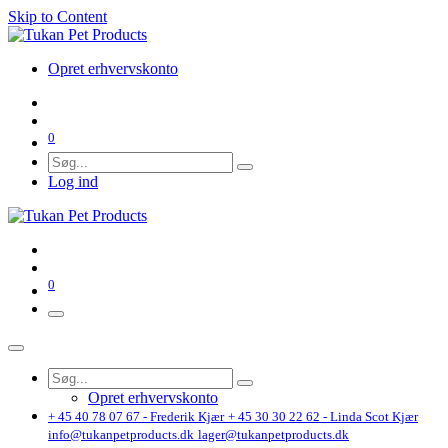
Skip to Content
Opret erhvervskonto
0
Log ind
0
Opret erhvervskonto
+ 45 40 78 07 67 - Frederik Kjær
+ 45 30 30 22 62 - Linda Scot Kjær
info@tukanpetproducts.dk
lager@tukanpetproducts.dk