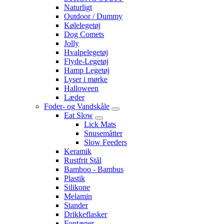
Naturligt
Outdoor / Dummy
Kølelegetøj
Dog Comets
Jolly
Hvalpelegetøj
Flyde-Legetøj
Hamp Legetøj
Lyser i mørke
Halloween
Læder
Foder- og Vandskåle
Eat Slow
Lick Mats
Snusemåtter
Slow Feeders
Keramik
Rustfrit Stål
Bamboo - Bambus
Plastik
Silikone
Melamin
Stander
Drikkeflasker
Fontæner