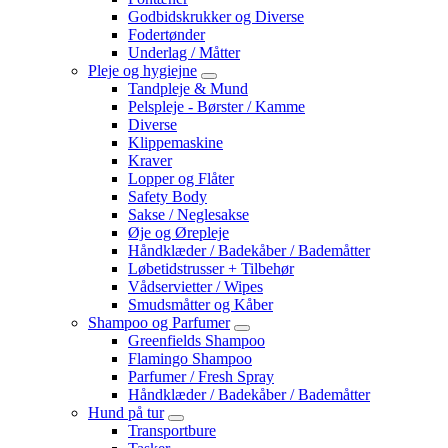
Godbidskrukker og Diverse
Fodertønder
Underlag / Måtter
Pleje og hygiejne
Tandpleje & Mund
Pelspleje - Børster / Kamme
Diverse
Klippemaskine
Kraver
Lopper og Flåter
Safety Body
Sakse / Neglesakse
Øje og Ørepleje
Håndklæder / Badekåber / Bademåtter
Løbetidstrusser + Tilbehør
Vådservietter / Wipes
Smudsmåtter og Kåber
Shampoo og Parfumer
Greenfields Shampoo
Flamingo Shampoo
Parfumer / Fresh Spray
Håndklæder / Badekåber / Bademåtter
Hund på tur
Transportbure