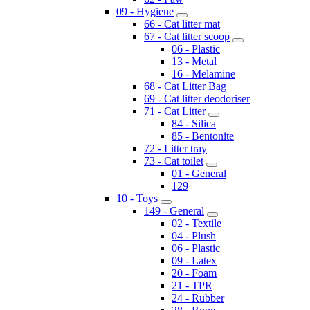
09 - Hygiene
66 - Cat litter mat
67 - Cat litter scoop
06 - Plastic
13 - Metal
16 - Melamine
68 - Cat Litter Bag
69 - Cat litter deodoriser
71 - Cat Litter
84 - Silica
85 - Bentonite
72 - Litter tray
73 - Cat toilet
01 - General
129
10 - Toys
149 - General
02 - Textile
04 - Plush
06 - Plastic
09 - Latex
20 - Foam
21 - TPR
24 - Rubber