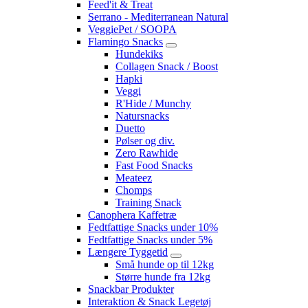
Feed'it & Treat
Serrano - Mediterranean Natural
VeggiePet / SOOPA
Flamingo Snacks
Hundekiks
Collagen Snack / Boost
Hapki
Veggi
R'Hide / Munchy
Natursnacks
Duetto
Pølser og div.
Zero Rawhide
Fast Food Snacks
Meateez
Chomps
Training Snack
Canophera Kaffetræ
Fedtfattige Snacks under 10%
Fedtfattige Snacks under 5%
Længere Tyggetid
Små hunde op til 12kg
Større hunde fra 12kg
Snackbar Produkter
Interaktion & Snack Legetøj