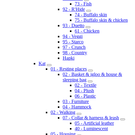
73 - Fish
92 - R'Hide
74 - Buffalo skin
75 - Buffalo skin & chicken
93 - Duetto
61 - Chicken
94 - Veggi
95 - Starco
97 - Crunch
98 - Country
Hapki
Kat
01 - Resting places
02 - Basket & igloo & house &
sleeping bag
02 - Textile
04 - Plush
06 - Plastic
03 - Furniture
04 - Hammock
02 - Walking
07 - Collar & harness & leash
05 - Artificial leather
40 - Luminescent
05 - Housing