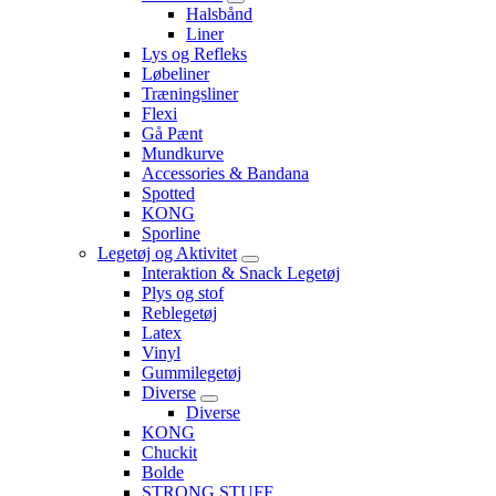
Halsbånd
Liner
Lys og Refleks
Løbeliner
Træningsliner
Flexi
Gå Pænt
Mundkurve
Accessories & Bandana
Spotted
KONG
Sporline
Legetøj og Aktivitet
Interaktion & Snack Legetøj
Plys og stof
Reblegetøj
Latex
Vinyl
Gummilegetøj
Diverse
Diverse
KONG
Chuckit
Bolde
STRONG STUFF