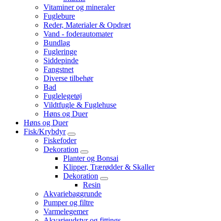
Vitaminer og mineraler
Fuglebure
Reder, Materialer & Opdræt
Vand - foderautomater
Bundlag
Fugleringe
Siddepinde
Fangstnet
Diverse tilbehør
Bad
Fuglelegetøj
Vildtfugle & Fuglehuse
Høns og Duer
Høns og Duer
Fisk/Krybdyr
Fiskefoder
Dekoration
Planter og Bonsai
Klipper, Trærødder & Skaller
Dekoration
Resin
Akvariebaggrunde
Pumper og filtre
Varmelegemer
Akvarieudstyr og fittings