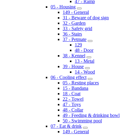
47 - Ramp
05 - Housing
149 - General
31 - Beware of dog sign
32 - Garden
33 - Safety grid
36 - Stairs
37 - Petmate
129
48 - Door
38 - Kennel
13 - Metal
39 - House
14 - Wood
06 - Cooling effect
05 - Resting places
15 - Bandana
18 - Coat
22 - Towel
47 - Toys
48 - Collar
49 - Feeding & drinking bowl
50 - Swimming pool
07 - Eat & drink
149 - General