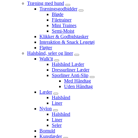
Træning med hund
Træningsgodbidder
Bløde
Filetrainer
Mini Traines
Semi-Moist
Klikker & Godbidstasker
Interaktion & Snack Legetøj
Fløjter
Halsbånd, seler og liner
Walk'it
Halsbånd Læder
Dressurliner Læder
Sporliner Anti-Slip
Med Håndtag
Uden Håndtag
Læder
Halsbånd
Liner
Nylon
Halsbånd
Liner
Seler
Bomuld
Kunstlæder