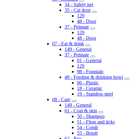
34 - Safety net
35 - Cat door
129
48 - Door
37 - Petmate
129
48 - Door
07 - Eat & drink
149 - General
37 - Petmate
01 - General
129
98 - Fountain
49 - Feeding & drinking bowl
06 - Plastic
18 - Ceramic
19 - Stainless steel
08 - Care
149 - General
61 - Coat & skin
50 - Shampoo
51 - Fleas and ticks
54 - Comb
55 - Brush
62 - Paw