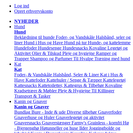
Log ind
Opret erhvervskonto
NYHEDER
Hund
Hund
Beklædning til hunde
Foder- og Vandskåle
Halsbånd, seler og
liner
Hund i Hus og Have
Hund på tur
Hunde- og kattelemme
Hundefoder
Hundesenge
Hundesnacks
Kovaline
Legetøj og
Aktivitet
Olier & Tilskud
Pleje og hygiejne
Ramper og
Trapper
Shampoo og Parfumer
Til Hvalpe
Træning med hund
Kat
Kat
Foder- & Vandskåle
Halsbånd, Seler & Liner
Kat i Hus &
Have
Kattefoder
Kattehuler / Senge & Tæpper
Kattelegetøj
Kattesnacks
Kattetoiletter, Kattegrus & Tilbehør
Kovaline
Kradsetræer & Møbler
Pleje & Hygiejne
Til Killinger
Transport & Tasker
Kanin og Gnaver
Kanin og Gnaver
Bundlag
Bure - Inde & ude
Diverse tilbehør
Gnaverfoder
Gnaverhuse og Huler
Gnaverlegetøj og aktivitet
Gnaversnacks
Gnaverstænger Farmy's
Grainless - kornfri
Hø
- Bjergenghø
Høtunneller og huse
Ilder
Joggingbolde og