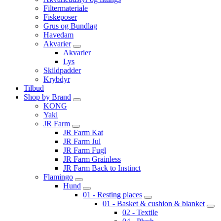
Filtermateriale
Fiskeposer
Grus og Bundlag
Havedam
Akvarier
Akvarier
Lys
Skildpadder
Krybdyr
Tilbud
Shop by Brand
KONG
Yaki
JR Farm
JR Farm Kat
JR Farm Jul
JR Farm Fugl
JR Farm Grainless
JR Farm Back to Instinct
Flamingo
Hund
01 - Resting places
01 - Basket & cushion & blanket
02 - Textile