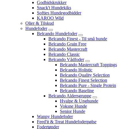
Godbidskrukker
Snack't Hundekiks
Softies Hundegodbidder
KAROO Wild
Olier & Tilskud
Hundefoder
Belcando Hundefoder
Belcando Finest - Til små hunde
Belcando Grain Free
Belcando Mastercraft
Belcando Classic
Belcando Vådfoder
Belcando Mastercraft Toppings
Belcando Holistic
Belcando Quality Selection
Belcando Finest Selection
Belcando Pure - Single Protein
Belcando Baseline
Belcando Aldersgruppe
Hvalpe & Unghunde
Voksne Hunde
Senior Hunde
Wanpy Hundefoder
Feed'it & Treat Hundefoderpølse
Fodertønder