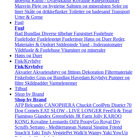
løbehjul
Kanin / Dværgkanin
Kovaline
Køleprodukter
Marsvin
Pleje og hygiejne
Saltsten og mineralsten
Seler og
liner
Skåle og drikkeflasker
Toiletter og badesand
Transport
Urter & Grene
Fugl
Fugl
Bad
Bundlag
Diverse tilbehør
Fangstnet
Fuglebure
Fuglefoder
Fuglelegetøj
Fugleringe
Høns og Duer
Reder,
Materialer & Opdræt
Siddepinde
Vand - foderautomater
Vildtfugle & Fuglehuse
Vitaminer og mineraler
Høns og Duer
Fisk/Krybdyr
Fisk/Krybdyr
Akvarier
Akvarieudstyr og fittings
Dekoration
Filtermateriale
Fiskefoder
Grus og Bundlag
Havedam
Krybdyr
Pumper og
filtre
Skildpadder
Varmelegemer
Tilbud
Shop by Brand
Shop by Brand
AFP
Belcando
CANOPHERA
Chuckit
CoolPets
District 70
Dog Comets
EAT SLOW - LIVE LONGER
Feed'it & Treat
Flamingo
Glandex
Greenfields
JR Farm
Jolly
KAROO
KONG
Kovaline
Leonardo
Oil'it
PoopyGo
Royal Dry
Scruffs
Serrano - Mediterranean Natural
Singing Friend
Snack'it
Taki
Truly
VeggiePet
Walk'it
Wanpy
Yaki
YowUp