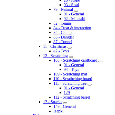
28 - Rope
93 - Sisal
79 - Natural
01 - General
92 - Matatabi
82 - Tennis
84 - Treat & interaction
85 - Catnip
86 - Dangler
87 - Tunnel
11 - Christmas
47 - Toys
12 - Scratching
108 - Scratching cardboard
01 - General
94 - Toys
109 - Scratching mat
110 - Scrathching board
111 - Scratching tree
01 - General
129
112 - Scratching barrel
13 - Snacks
149 - General
Hapki