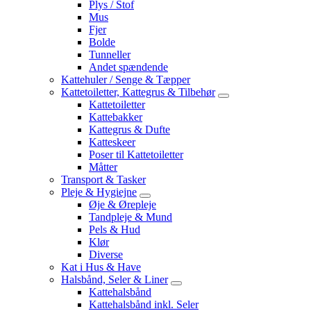
Plys / Stof
Mus
Fjer
Bolde
Tunneller
Andet spændende
Kattehuler / Senge & Tæpper
Kattetoiletter, Kattegrus & Tilbehør
Kattetoiletter
Kattebakker
Kattegrus & Dufte
Katteskeer
Poser til Kattetoiletter
Måtter
Transport & Tasker
Pleje & Hygiejne
Øje & Ørepleje
Tandpleje & Mund
Pels & Hud
Klør
Diverse
Kat i Hus & Have
Halsbånd, Seler & Liner
Kattehalsbånd
Kattehalsbånd inkl. Seler