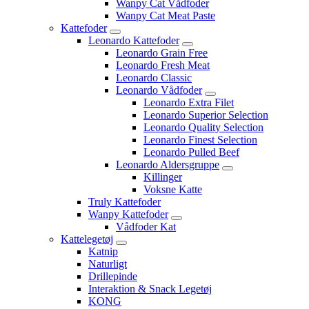
Wanpy Cat Vådfoder
Wanpy Cat Meat Paste
Kattefoder
Leonardo Kattefoder
Leonardo Grain Free
Leonardo Fresh Meat
Leonardo Classic
Leonardo Vådfoder
Leonardo Extra Filet
Leonardo Superior Selection
Leonardo Quality Selection
Leonardo Finest Selection
Leonardo Pulled Beef
Leonardo Aldersgruppe
Killinger
Voksne Katte
Truly Kattefoder
Wanpy Kattefoder
Vådfoder Kat
Kattelegetøj
Katnip
Naturligt
Drillepinde
Interaktion & Snack Legetøj
KONG