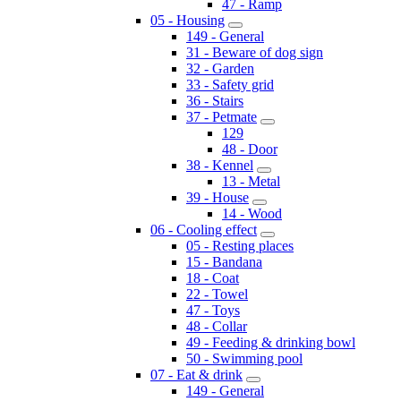
47 - Ramp
05 - Housing
149 - General
31 - Beware of dog sign
32 - Garden
33 - Safety grid
36 - Stairs
37 - Petmate
129
48 - Door
38 - Kennel
13 - Metal
39 - House
14 - Wood
06 - Cooling effect
05 - Resting places
15 - Bandana
18 - Coat
22 - Towel
47 - Toys
48 - Collar
49 - Feeding & drinking bowl
50 - Swimming pool
07 - Eat & drink
149 - General