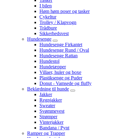
Tasker
I bilen
Høm høm poser og tasker
Cykeltur
Trolley / Klapvogn
Trådbure
Sikkerhedsvest
Hundesenge
Hundesenge Firkantet
Hundesenge Rund / Oval
Hundesenge Rattan
Hundestol
Hundetæpper
Villaer, huler og boxe
Plastiksenge og Puder
Donut - Vamsede og fluffy
Beklædning til hunde
Jakker
Regnjakker
Sweater
Svømmevest
Strømper
Vinterjakker
Bandana / Pynt
Ramper og Trapper