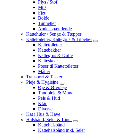
Plys / Stof
Mus
Fjer
Bolde
Tunneller
Andet spændende
Kattehuler / Senge & Tæpper
Kattetoiletter, Kattegrus & Tilbehør
Kattetoiletter
Kattebakker
Kattegrus & Dufte
Katteskeer
Poser til Kattetoiletter
Måtter
Transport & Tasker
Pleje & Hygiejne
Øje & Ørepleje
Tandpleje & Mund
Pels & Hud
Klør
Diverse
Kat i Hus & Have
Halsbånd, Seler & Liner
Kattehalsbånd
Kattehalsbånd inkl. Seler