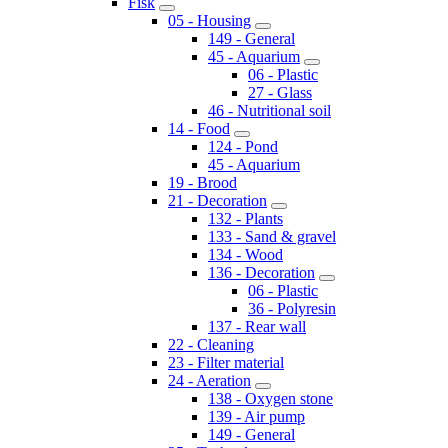
Fisk
05 - Housing
149 - General
45 - Aquarium
06 - Plastic
27 - Glass
46 - Nutritional soil
14 - Food
124 - Pond
45 - Aquarium
19 - Brood
21 - Decoration
132 - Plants
133 - Sand & gravel
134 - Wood
136 - Decoration
06 - Plastic
36 - Polyresin
137 - Rear wall
22 - Cleaning
23 - Filter material
24 - Aeration
138 - Oxygen stone
139 - Air pump
149 - General