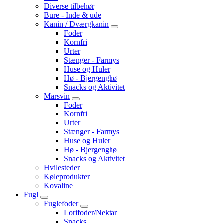
Diverse tilbehør
Bure - Inde & ude
Kanin / Dværgkanin
Foder
Kornfri
Urter
Stænger - Farmys
Huse og Huler
Hø - Bjergenghø
Snacks og Aktivitet
Marsvin
Foder
Kornfri
Urter
Stænger - Farmys
Huse og Huler
Hø - Bjergenghø
Snacks og Aktivitet
Hvilesteder
Køleprodukter
Kovaline
Fugl
Fuglefoder
Lorifoder/Nektar
Snacks