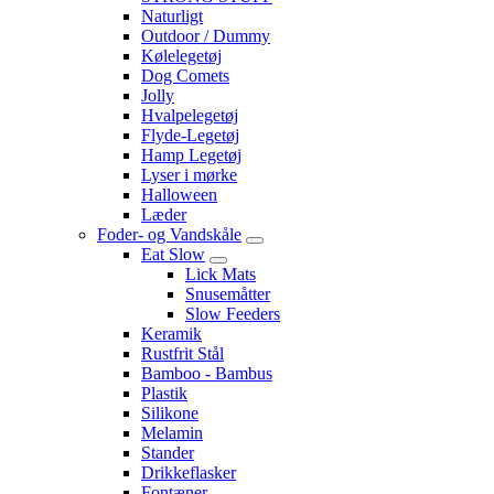
Naturligt
Outdoor / Dummy
Kølelegetøj
Dog Comets
Jolly
Hvalpelegetøj
Flyde-Legetøj
Hamp Legetøj
Lyser i mørke
Halloween
Læder
Foder- og Vandskåle
Eat Slow
Lick Mats
Snusemåtter
Slow Feeders
Keramik
Rustfrit Stål
Bamboo - Bambus
Plastik
Silikone
Melamin
Stander
Drikkeflasker
Fontæner