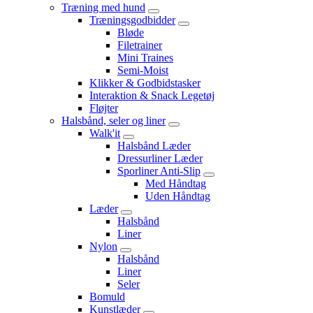
Træning med hund
Træningsgodbidder
Bløde
Filetrainer
Mini Traines
Semi-Moist
Klikker & Godbidstasker
Interaktion & Snack Legetøj
Fløjter
Halsbånd, seler og liner
Walk'it
Halsbånd Læder
Dressurliner Læder
Sporliner Anti-Slip
Med Håndtag
Uden Håndtag
Læder
Halsbånd
Liner
Nylon
Halsbånd
Liner
Seler
Bomuld
Kunstlæder