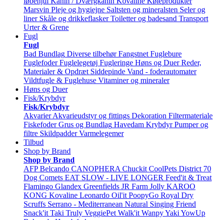
løbehjul
Kanin / Dværgkanin
Kovaline
Køleprodukter
Marsvin
Pleje og hygiejne
Saltsten og mineralsten
Seler og
liner
Skåle og drikkeflasker
Toiletter og badesand
Transport
Urter & Grene
Fugl
Fugl
Bad
Bundlag
Diverse tilbehør
Fangstnet
Fuglebure
Fuglefoder
Fuglelegetøj
Fugleringe
Høns og Duer
Reder,
Materialer & Opdræt
Siddepinde
Vand - foderautomater
Vildtfugle & Fuglehuse
Vitaminer og mineraler
Høns og Duer
Fisk/Krybdyr
Fisk/Krybdyr
Akvarier
Akvarieudstyr og fittings
Dekoration
Filtermateriale
Fiskefoder
Grus og Bundlag
Havedam
Krybdyr
Pumper og
filtre
Skildpadder
Varmelegemer
Tilbud
Shop by Brand
Shop by Brand
AFP
Belcando
CANOPHERA
Chuckit
CoolPets
District 70
Dog Comets
EAT SLOW - LIVE LONGER
Feed'it & Treat
Flamingo
Glandex
Greenfields
JR Farm
Jolly
KAROO
KONG
Kovaline
Leonardo
Oil'it
PoopyGo
Royal Dry
Scruffs
Serrano - Mediterranean Natural
Singing Friend
Snack'it
Taki
Truly
VeggiePet
Walk'it
Wanpy
Yaki
YowUp