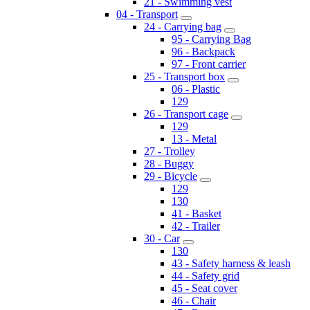
21 - Swimming vest
04 - Transport
24 - Carrying bag
95 - Carrying Bag
96 - Backpack
97 - Front carrier
25 - Transport box
06 - Plastic
129
26 - Transport cage
129
13 - Metal
27 - Trolley
28 - Buggy
29 - Bicycle
129
130
41 - Basket
42 - Trailer
30 - Car
130
43 - Safety harness & leash
44 - Safety grid
45 - Seat cover
46 - Chair