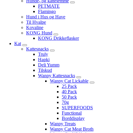
Hunde- og kattelemme
PETMATE
Flamingo
Hund i Hus og Have
Til Hvalpe
Kovaline
KONG Hund
KONG Drikkeflasker
Kat
Kattesnacks
Truly
Hapki
Deli Yumm
Tilskud
Wanpy Kattesnacks
Wanpy Cat Lickable
25 Pack
40 Pack
50 Pack
70g
SUPERFOODS
Functional
Borddisplay
Wanpy Treats
Wanpy Cat Meat Broth