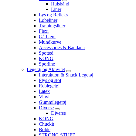
Halsbånd
Liner
Lys og Refleks
Løbeliner
Træningsliner
Flexi
Gå Pænt
Mundkurve
Accessories & Bandana
Spotted
KONG
Sporline
Legetøj og Aktivitet
Interaktion & Snack Legetøj
Plys og stof
Reblegetøj
Latex
Vinyl
Gummilegetøj
Diverse
Diverse
KONG
Chuckit
Bolde
STRONG STUFF