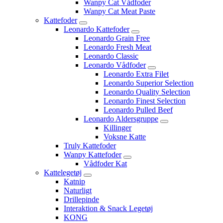
Wanpy Cat Vådfoder
Wanpy Cat Meat Paste
Kattefoder
Leonardo Kattefoder
Leonardo Grain Free
Leonardo Fresh Meat
Leonardo Classic
Leonardo Vådfoder
Leonardo Extra Filet
Leonardo Superior Selection
Leonardo Quality Selection
Leonardo Finest Selection
Leonardo Pulled Beef
Leonardo Aldersgruppe
Killinger
Voksne Katte
Truly Kattefoder
Wanpy Kattefoder
Vådfoder Kat
Kattelegetøj
Katnip
Naturligt
Drillepinde
Interaktion & Snack Legetøj
KONG