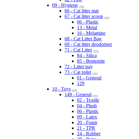
09 - Hygiene
66 - Cat litter mat
67 - Cat litter scoop
06 - Plastic
13 - Metal
16 - Melamine
68 - Cat Litter Bag
69 - Cat litter deodoriser
71 - Cat Litter
84 - Silica
85 - Bentonite
72 - Litter tray
73 - Cat toilet
01 - General
129
10 - Toys
149 - General
02 - Textile
04 - Plush
06 - Plastic
09 - Latex
20 - Foam
21 - TPR
24 - Rubber