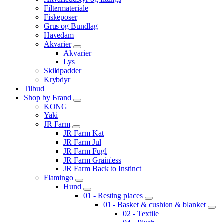
Filtermateriale
Fiskeposer
Grus og Bundlag
Havedam
Akvarier
Akvarier
Lys
Skildpadder
Krybdyr
Tilbud
Shop by Brand
KONG
Yaki
JR Farm
JR Farm Kat
JR Farm Jul
JR Farm Fugl
JR Farm Grainless
JR Farm Back to Instinct
Flamingo
Hund
01 - Resting places
01 - Basket & cushion & blanket
02 - Textile