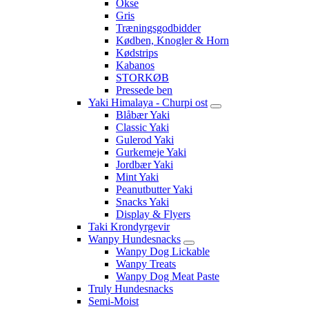
Okse
Gris
Træningsgodbidder
Kødben, Knogler & Horn
Kødstrips
Kabanos
STORKØB
Pressede ben
Yaki Himalaya - Churpi ost
Blåbær Yaki
Classic Yaki
Gulerod Yaki
Gurkemeje Yaki
Jordbær Yaki
Mint Yaki
Peanutbutter Yaki
Snacks Yaki
Display & Flyers
Taki Krondyrgevir
Wanpy Hundesnacks
Wanpy Dog Lickable
Wanpy Treats
Wanpy Dog Meat Paste
Truly Hundesnacks
Semi-Moist