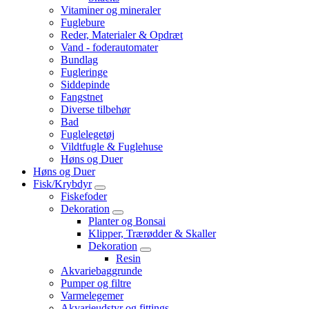
Vitaminer og mineraler
Fuglebure
Reder, Materialer & Opdræt
Vand - foderautomater
Bundlag
Fugleringe
Siddepinde
Fangstnet
Diverse tilbehør
Bad
Fuglelegetøj
Vildtfugle & Fuglehuse
Høns og Duer
Høns og Duer
Fisk/Krybdyr
Fiskefoder
Dekoration
Planter og Bonsai
Klipper, Trærødder & Skaller
Dekoration
Resin
Akvariebaggrunde
Pumper og filtre
Varmelegemer
Akvarieudstyr og fittings