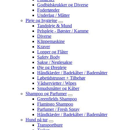
Godbidskrukker og Diverse
Fodertønder
Underlag / Måtter
Pleje og hygiejne
Tandpleje & Mund
Pelspleje - Børster / Kamme
Diverse
Klippemaskine
Kraver
Lopper og Flåter
Safety Body
Sakse / Neglesakse
Øje og Ørepleje
Håndklæder / Badekåber / Bademåtter
Løbetidstrusser + Tilbehør
Vådservietter / Wipes
Smudsmåtter og Kåber
Shampoo og Parfumer
Greenfields Shampoo
Flamingo Shampoo
Parfumer / Fresh Spray
Håndklæder / Badekåber / Bademåtter
Hund på tur
Transportbure