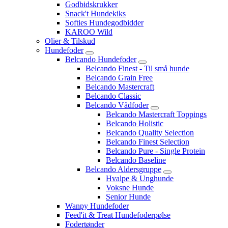
Godbidskrukker
Snack't Hundekiks
Softies Hundegodbidder
KAROO Wild
Olier & Tilskud
Hundefoder
Belcando Hundefoder
Belcando Finest - Til små hunde
Belcando Grain Free
Belcando Mastercraft
Belcando Classic
Belcando Vådfoder
Belcando Mastercraft Toppings
Belcando Holistic
Belcando Quality Selection
Belcando Finest Selection
Belcando Pure - Single Protein
Belcando Baseline
Belcando Aldersgruppe
Hvalpe & Unghunde
Voksne Hunde
Senior Hunde
Wanpy Hundefoder
Feed'it & Treat Hundefoderpølse
Fodertønder