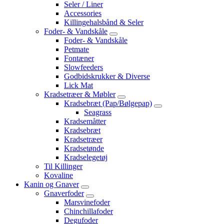
Seler / Liner
Accessories
Killingehalsbånd & Seler
Foder- & Vandskåle
Foder- & Vandskåle
Petmate
Fontæner
Slowfeeders
Godbidskrukker & Diverse
Lick Mat
Kradsetræer & Møbler
Kradsebræt (Pap/Bølgepap)
Seagrass
Kradsemåtter
Kradsebræt
Kradsetræer
Kradsetønde
Kradselegetøj
Til Killinger
Kovaline
Kanin og Gnaver
Gnaverfoder
Marsvinefoder
Chinchillafoder
Degufoder