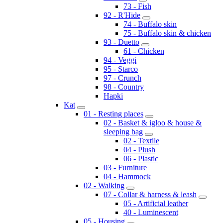
73 - Fish
92 - R'Hide
74 - Buffalo skin
75 - Buffalo skin & chicken
93 - Duetto
61 - Chicken
94 - Veggi
95 - Starco
97 - Crunch
98 - Country
Hapki
Kat
01 - Resting places
02 - Basket & igloo & house &
sleeping bag
02 - Textile
04 - Plush
06 - Plastic
03 - Furniture
04 - Hammock
02 - Walking
07 - Collar & harness & leash
05 - Artificial leather
40 - Luminescent
05 - Housing