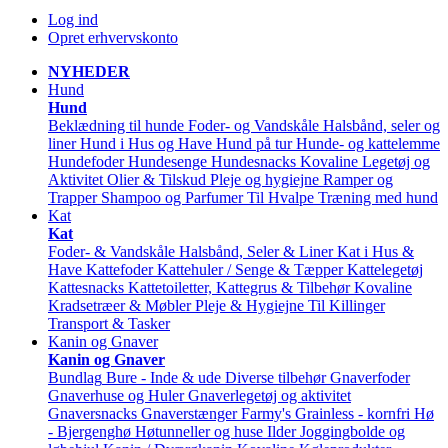
Log ind
Opret erhvervskonto
NYHEDER
Hund
Hund
Beklædning til hunde
Foder- og Vandskåle
Halsbånd, seler og
liner
Hund i Hus og Have
Hund på tur
Hunde- og kattelemme
Hundefoder
Hundesenge
Hundesnacks
Kovaline
Legetøj og
Aktivitet
Olier & Tilskud
Pleje og hygiejne
Ramper og
Trapper
Shampoo og Parfumer
Til Hvalpe
Træning med hund
Kat
Kat
Foder- & Vandskåle
Halsbånd, Seler & Liner
Kat i Hus &
Have
Kattefoder
Kattehuler / Senge & Tæpper
Kattelegetøj
Kattesnacks
Kattetoiletter, Kattegrus & Tilbehør
Kovaline
Kradsetræer & Møbler
Pleje & Hygiejne
Til Killinger
Transport & Tasker
Kanin og Gnaver
Kanin og Gnaver
Bundlag
Bure - Inde & ude
Diverse tilbehør
Gnaverfoder
Gnaverhuse og Huler
Gnaverlegetøj og aktivitet
Gnaversnacks
Gnaverstænger Farmy's
Grainless - kornfri
Hø
- Bjergenghø
Høtunneller og huse
Ilder
Joggingbolde og