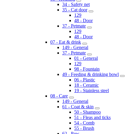
34 - Safety net
35 - Cat door
129
48 - Door
37 - Petmate
129
48 - Door
07 - Eat & drink
149 - General
37 - Petmate
01 - General
129
98 - Fountain
49 - Feeding & drinking bowl
06 - Plastic
18 - Ceramic
19 - Stainless steel
08 - Care
149 - General
61 - Coat & skin
50 - Shampoo
51 - Fleas and ticks
54 - Comb
55 - Brush
62 - Paw