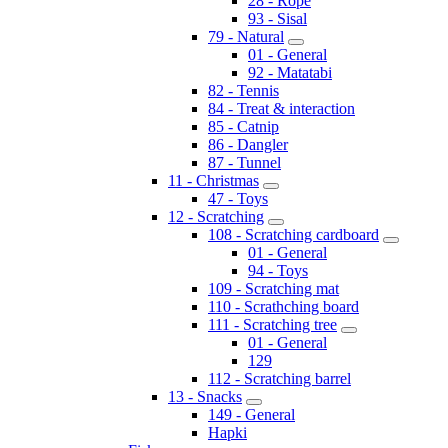
28 - Rope
93 - Sisal
79 - Natural
01 - General
92 - Matatabi
82 - Tennis
84 - Treat & interaction
85 - Catnip
86 - Dangler
87 - Tunnel
11 - Christmas
47 - Toys
12 - Scratching
108 - Scratching cardboard
01 - General
94 - Toys
109 - Scratching mat
110 - Scrathching board
111 - Scratching tree
01 - General
129
112 - Scratching barrel
13 - Snacks
149 - General
Hapki