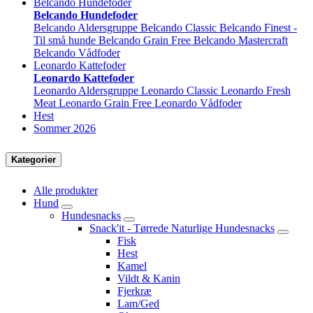
Belcando Hundefoder
Belcando Hundefoder
Belcando Aldersgruppe
Belcando Classic
Belcando Finest -
Til små hunde
Belcando Grain Free
Belcando Mastercraft
Belcando Vådfoder
Leonardo Kattefoder
Leonardo Kattefoder
Leonardo Aldersgruppe
Leonardo Classic
Leonardo Fresh
Meat
Leonardo Grain Free
Leonardo Vådfoder
Hest
Sommer 2026
Kategorier
Alle produkter
Hund
Hundesnacks
Snack'it - Tørrede Naturlige Hundesnacks
Fisk
Hest
Kamel
Vildt & Kanin
Fjerkræ
Lam/Ged