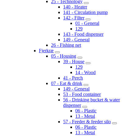
25 - Technology
140 - Heater
141 - Circulation pump
142 - Filter
01 - General
129
143 - Food dispenser
149 - General
26 - Fishing net
Fjerkræ
05 - Housing
39 - House
129
14 - Wood
41 - Perch
07 - Eat & drink
149 - General
53 - Food container
56 - Drinking bucket & water
dispenser
06 - Plastic
13 - Metal
57 - Feeder & feeder silo
06 - Plastic
13 - Metal