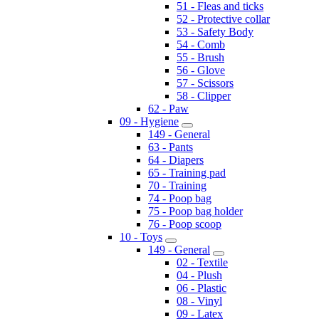
51 - Fleas and ticks
52 - Protective collar
53 - Safety Body
54 - Comb
55 - Brush
56 - Glove
57 - Scissors
58 - Clipper
62 - Paw
09 - Hygiene
149 - General
63 - Pants
64 - Diapers
65 - Training pad
70 - Training
74 - Poop bag
75 - Poop bag holder
76 - Poop scoop
10 - Toys
149 - General
02 - Textile
04 - Plush
06 - Plastic
08 - Vinyl
09 - Latex