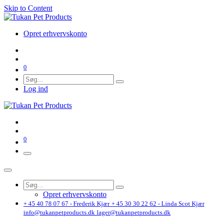
Skip to Content
Opret erhvervskonto
0
Log ind
0
Opret erhvervskonto
+ 45 40 78 07 67 - Frederik Kjær
+ 45 30 30 22 62 - Linda Scot Kjær
info@tukanpetproducts.dk
lager@tukanpetproducts.dk