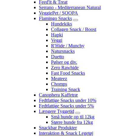
Feed'it & Treat
Serrano - Mediterranean Natural
VeggiePet / SOOPA
Flamingo Snacks
Hundekiks
Collagen Snack / Boost
Hapki
Veggi
R'Hide / Munchy
Natursnacks
Duetto
Pølser og div.
Zero Rawhide
Fast Food Snacks
Meateez
Chomps
Training Snack
Canophera Kaffetræ
Fedtfattige Snacks under 10%
Fedtfattige Snacks under 5%
Længere Tyggetid
Små hunde op til 12kg
Større hunde fra 12kg
Snackbar Produkter
Interaktion & Snack Legetøj