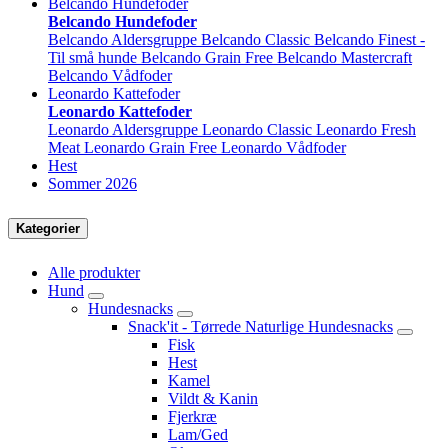
Belcando Hundefoder
Belcando Hundefoder
Belcando Aldersgruppe
Belcando Classic
Belcando Finest -
Til små hunde
Belcando Grain Free
Belcando Mastercraft
Belcando Vådfoder
Leonardo Kattefoder
Leonardo Kattefoder
Leonardo Aldersgruppe
Leonardo Classic
Leonardo Fresh
Meat
Leonardo Grain Free
Leonardo Vådfoder
Hest
Sommer 2026
Kategorier
Alle produkter
Hund
Hundesnacks
Snack'it - Tørrede Naturlige Hundesnacks
Fisk
Hest
Kamel
Vildt & Kanin
Fjerkræ
Lam/Ged