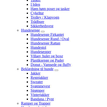
Tasker
I bilen
Høm høm poser og tasker
Cykeltur
Trolley / Klapvogn
Trådbure
Sikkerhedsvest
Hundesenge
Hundesenge Firkantet
Hundesenge Rund / Oval
Hundesenge Rattan
Hundestol
Hundetæpper
Villaer, huler og boxe
Plastiksenge og Puder
Donut - Vamsede og fluffy
Beklædning til hunde
Jakker
Regnjakker
Sweater
Svømmevest
Strømper
Vinterjakker
Bandana / Pynt
Ramper og Trapper