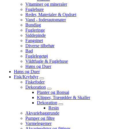
Vitaminer og mineraler
Fuglebure
Reder, Materialer & Opdræt
Vand - foderautomater
Bundlag
Fugleringe
Siddepinde
Fangstnet
Diverse tilbehør
Bad
Fuglelegetøj
Vildtfugle & Fuglehuse
Høns og Duer
Høns og Duer
Fisk/Krybdyr
Fiskefoder
Dekoration
Planter og Bonsai
Klipper, Trærødder & Skaller
Dekoration
Resin
Akvariebaggrunde
Pumper og filtre
Varmelegemer
Akvarieudstyr og fittings