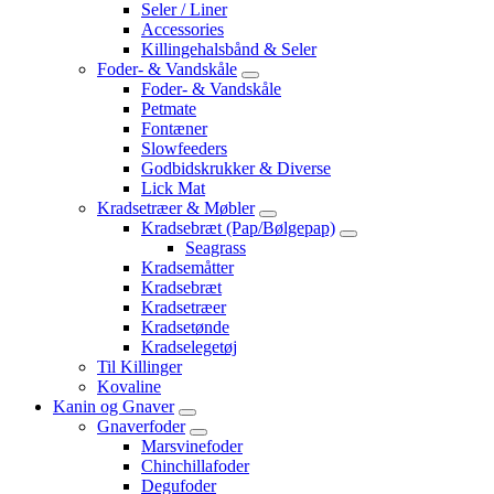
Seler / Liner
Accessories
Killingehalsbånd & Seler
Foder- & Vandskåle
Foder- & Vandskåle
Petmate
Fontæner
Slowfeeders
Godbidskrukker & Diverse
Lick Mat
Kradsetræer & Møbler
Kradsebræt (Pap/Bølgepap)
Seagrass
Kradsemåtter
Kradsebræt
Kradsetræer
Kradsetønde
Kradselegetøj
Til Killinger
Kovaline
Kanin og Gnaver
Gnaverfoder
Marsvinefoder
Chinchillafoder
Degufoder