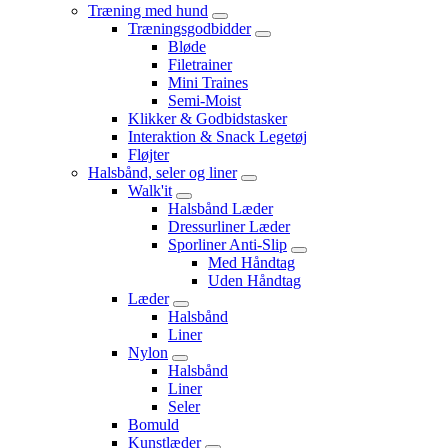
Træning med hund
Træningsgodbidder
Bløde
Filetrainer
Mini Traines
Semi-Moist
Klikker & Godbidstasker
Interaktion & Snack Legetøj
Fløjter
Halsbånd, seler og liner
Walk'it
Halsbånd Læder
Dressurliner Læder
Sporliner Anti-Slip
Med Håndtag
Uden Håndtag
Læder
Halsbånd
Liner
Nylon
Halsbånd
Liner
Seler
Bomuld
Kunstlæder