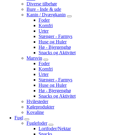
Diverse tilbehør
Bure - Inde & ude
Kanin / Dværgkanin
Foder
Kornfri
Urter
Stænger - Farmys
Huse og Huler
Hø - Bjergenghø
Snacks og Aktivitet
Marsvin
Foder
Kornfri
Urter
Stænger - Farmys
Huse og Huler
Hø - Bjergenghø
Snacks og Aktivitet
Hvilesteder
Køleprodukter
Kovaline
Fugl
Fuglefoder
Lorifoder/Nektar
Snacks