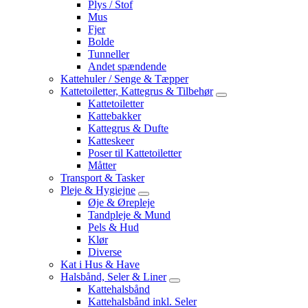
Plys / Stof
Mus
Fjer
Bolde
Tunneller
Andet spændende
Kattehuler / Senge & Tæpper
Kattetoiletter, Kattegrus & Tilbehør
Kattetoiletter
Kattebakker
Kattegrus & Dufte
Katteskeer
Poser til Kattetoiletter
Måtter
Transport & Tasker
Pleje & Hygiejne
Øje & Ørepleje
Tandpleje & Mund
Pels & Hud
Klør
Diverse
Kat i Hus & Have
Halsbånd, Seler & Liner
Kattehalsbånd
Kattehalsbånd inkl. Seler