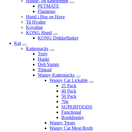
Hunde- og kattelemme
PETMATE
Flamingo
Hund i Hus og Have
Til Hvalpe
Kovaline
KONG Hund
KONG Drikkeflasker
Kat
Kattesnacks
Truly
Hapki
Deli Yumm
Tilskud
Wanpy Kattesnacks
Wanpy Cat Lickable
25 Pack
40 Pack
50 Pack
70g
SUPERFOODS
Functional
Borddisplay
Wanpy Treats
Wanpy Cat Meat Broth