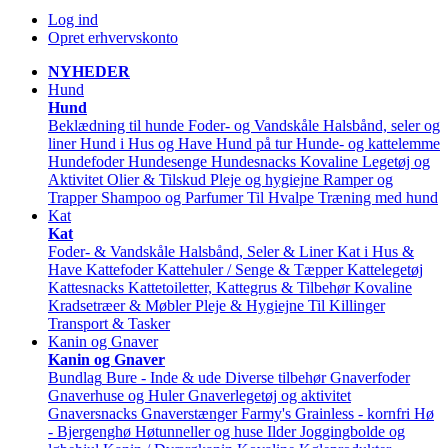
Log ind
Opret erhvervskonto
NYHEDER
Hund
Hund
Beklædning til hunde
Foder- og Vandskåle
Halsbånd, seler og
liner
Hund i Hus og Have
Hund på tur
Hunde- og kattelemme
Hundefoder
Hundesenge
Hundesnacks
Kovaline
Legetøj og
Aktivitet
Olier & Tilskud
Pleje og hygiejne
Ramper og
Trapper
Shampoo og Parfumer
Til Hvalpe
Træning med hund
Kat
Kat
Foder- & Vandskåle
Halsbånd, Seler & Liner
Kat i Hus &
Have
Kattefoder
Kattehuler / Senge & Tæpper
Kattelegetøj
Kattesnacks
Kattetoiletter, Kattegrus & Tilbehør
Kovaline
Kradsetræer & Møbler
Pleje & Hygiejne
Til Killinger
Transport & Tasker
Kanin og Gnaver
Kanin og Gnaver
Bundlag
Bure - Inde & ude
Diverse tilbehør
Gnaverfoder
Gnaverhuse og Huler
Gnaverlegetøj og aktivitet
Gnaversnacks
Gnaverstænger Farmy's
Grainless - kornfri
Hø
- Bjergenghø
Høtunneller og huse
Ilder
Joggingbolde og