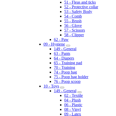
51 - Fleas and ticks
52 - Protective collar
53 - Safety Body
54 - Comb
55 - Brush
56 - Glove
57 - Scissors
58 - Clipper
62 - Paw
09 - Hygiene
149 - General
63 - Pants
64 - Diapers
65 - Training pad
70 - Training
74 - Poop bag
75 - Poop bag holder
76 - Poop scoop
10 - Toys
149 - General
02 - Textile
04 - Plush
06 - Plastic
08 - Vinyl
09 - Latex