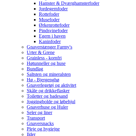
Hamster & Dværghamsterfoder
Jordegernfoder
Rottefoder
Musefoder
Ørkenrottefoder
Pindsvinefoder
Egern i haven
Kaninfoder
Gnaverstænger Farmy's
Urter & Grene
Grainless - kornfri
Høtunneller og huse
Bundlag
Saltsten og mineralsten
Hø - Bjergenghø
Gnaverlegetøj og aktivitet
Skåle og drikkeflasker
Toiletter og badesand
Joggingbolde og løbehjul
Gnaverhuse og Huler
Seler og liner
Transport
Gnaversnacks
Pleje og hygiejne
Ilder