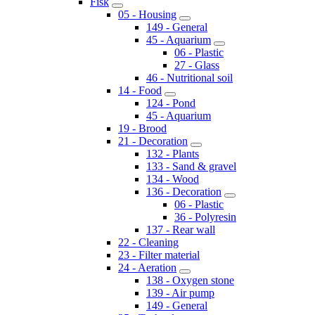
Fisk
05 - Housing
149 - General
45 - Aquarium
06 - Plastic
27 - Glass
46 - Nutritional soil
14 - Food
124 - Pond
45 - Aquarium
19 - Brood
21 - Decoration
132 - Plants
133 - Sand & gravel
134 - Wood
136 - Decoration
06 - Plastic
36 - Polyresin
137 - Rear wall
22 - Cleaning
23 - Filter material
24 - Aeration
138 - Oxygen stone
139 - Air pump
149 - General