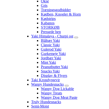
Okse
Gris
Træningsgodbidder
Kødben, Knogler & Horn
Kødstrips
Kabanos
STORKØB
Pressede ben
Yaki Himalaya - Churpi ost
Blåbær Yaki
Classic Yaki
Gulerod Yaki
Gurkemeje Yaki
Jordbær Yaki
Mint Yaki
Peanutbutter Yaki
Snacks Yaki
Display & Flyers
Taki Krondyrgevir
Wanpy Hundesnacks
Wanpy Dog Lickable
Wanpy Treats
Wanpy Dog Meat Paste
Truly Hundesnacks
Semi-Moist