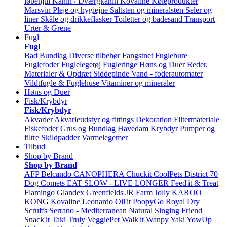
løbehjul
Kanin / Dværgkanin
Kovaline
Køleprodukter
Marsvin
Pleje og hygiejne
Saltsten og mineralsten
Seler og
liner
Skåle og drikkeflasker
Toiletter og badesand
Transport
Urter & Grene
Fugl
Fugl
Bad
Bundlag
Diverse tilbehør
Fangstnet
Fuglebure
Fuglefoder
Fuglelegetøj
Fugleringe
Høns og Duer
Reder,
Materialer & Opdræt
Siddepinde
Vand - foderautomater
Vildtfugle & Fuglehuse
Vitaminer og mineraler
Høns og Duer
Fisk/Krybdyr
Fisk/Krybdyr
Akvarier
Akvarieudstyr og fittings
Dekoration
Filtermateriale
Fiskefoder
Grus og Bundlag
Havedam
Krybdyr
Pumper og
filtre
Skildpadder
Varmelegemer
Tilbud
Shop by Brand
Shop by Brand
AFP
Belcando
CANOPHERA
Chuckit
CoolPets
District 70
Dog Comets
EAT SLOW - LIVE LONGER
Feed'it & Treat
Flamingo
Glandex
Greenfields
JR Farm
Jolly
KAROO
KONG
Kovaline
Leonardo
Oil'it
PoopyGo
Royal Dry
Scruffs
Serrano - Mediterranean Natural
Singing Friend
Snack'it
Taki
Truly
VeggiePet
Walk'it
Wanpy
Yaki
YowUp