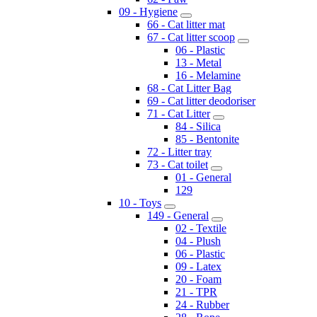
09 - Hygiene
66 - Cat litter mat
67 - Cat litter scoop
06 - Plastic
13 - Metal
16 - Melamine
68 - Cat Litter Bag
69 - Cat litter deodoriser
71 - Cat Litter
84 - Silica
85 - Bentonite
72 - Litter tray
73 - Cat toilet
01 - General
129
10 - Toys
149 - General
02 - Textile
04 - Plush
06 - Plastic
09 - Latex
20 - Foam
21 - TPR
24 - Rubber