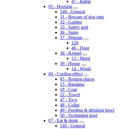
47 - Ramp
05 - Housing
149 - General
31 - Beware of dog sign
32 - Garden
33 - Safety grid
36 - Stairs
37 - Petmate
129
48 - Door
38 - Kennel
13 - Metal
39 - House
14 - Wood
06 - Cooling effect
05 - Resting places
15 - Bandana
18 - Coat
22 - Towel
47 - Toys
48 - Collar
49 - Feeding & drinking bowl
50 - Swimming pool
07 - Eat & drink
149 - General