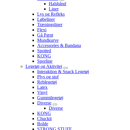
Halsbånd
Liner
Lys og Refleks
Løbeliner
Træningsliner
Flexi
Gå Pænt
Mundkurve
Accessories & Bandana
Spotted
KONG
Sporline
Legetøj og Aktivitet
Interaktion & Snack Legetøj
Plys og stof
Reblegetøj
Latex
Vinyl
Gummilegetøj
Diverse
Diverse
KONG
Chuckit
Bolde
STRONG STUFF