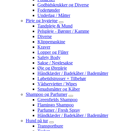
Godbidskrukker og Diverse
Fodertønder
Underlag / Måtter
Pleje og hygiejne
Tandpleje & Mund
Pelspleje - Børster / Kamme
Diverse
Klippemaskine
Kraver
Lopper og Flåter
Safety Body
Sakse / Neglesakse
Øje og Ørepleje
Håndklæder / Badekåber / Bademåtter
Løbetidstrusser + Tilbehør
Vådservietter / Wipes
Smudsmåtter og Kåber
Shampoo og Parfumer
Greenfields Shampoo
Flamingo Shampoo
Parfumer / Fresh Spray
Håndklæder / Badekåber / Bademåtter
Hund på tur
Transportbure