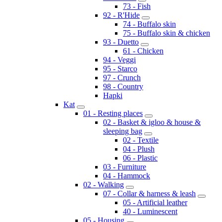
73 - Fish
92 - R'Hide
74 - Buffalo skin
75 - Buffalo skin & chicken
93 - Duetto
61 - Chicken
94 - Veggi
95 - Starco
97 - Crunch
98 - Country
Hapki
Kat
01 - Resting places
02 - Basket & igloo & house &
sleeping bag
02 - Textile
04 - Plush
06 - Plastic
03 - Furniture
04 - Hammock
02 - Walking
07 - Collar & harness & leash
05 - Artificial leather
40 - Luminescent
05 - Housing