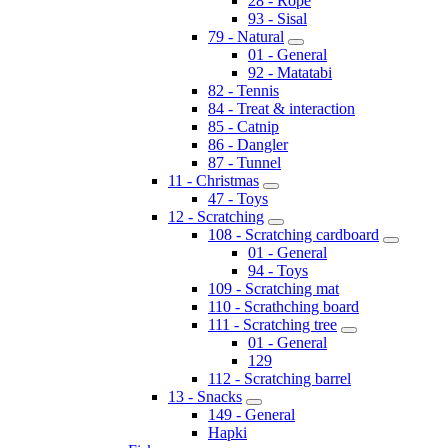
28 - Rope
93 - Sisal
79 - Natural
01 - General
92 - Matatabi
82 - Tennis
84 - Treat & interaction
85 - Catnip
86 - Dangler
87 - Tunnel
11 - Christmas
47 - Toys
12 - Scratching
108 - Scratching cardboard
01 - General
94 - Toys
109 - Scratching mat
110 - Scrathching board
111 - Scratching tree
01 - General
129
112 - Scratching barrel
13 - Snacks
149 - General
Hapki