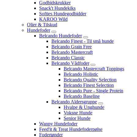
Godbidskrukker
Snack't Hundekiks
Softies Hundegodbidder
KAROO Wild
Olier & Tilskud
Hundefoder
Belcando Hundefoder
Belcando Finest - Til små hunde
Belcando Grain Free
Belcando Mastercraft
Belcando Classic
Belcando Vådfoder
Belcando Mastercraft Toppings
Belcando Holistic
Belcando Quality Selection
Belcando Finest Selection
Belcando Pure - Single Protein
Belcando Baseline
Belcando Aldersgruppe
Hvalpe & Unghunde
Voksne Hunde
Senior Hunde
Wanpy Hundefoder
Feed'it & Treat Hundefoderpølse
Fodertønder