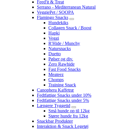
Feed'it & Treat
Serrano - Mediterranean Natural
VeggiePet / SOOPA
Flamingo Snacks
Hundekiks
Collagen Snack / Boost
Hapki
Veggi
R'Hide / Munchy
Natursnacks
Duetto
Pølser og div.
Zero Rawhide
Fast Food Snacks
Meateez
Chomps
Training Snack
Canophera Kaffetræ
Fedtfattige Snacks under 10%
Fedtfattige Snacks under 5%
Længere Tyggetid
Små hunde op til 12kg
Større hunde fra 12kg
Snackbar Produkter
Interaktion & Snack Legetøj