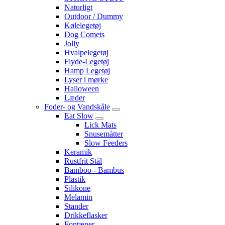
Naturligt
Outdoor / Dummy
Kølelegetøj
Dog Comets
Jolly
Hvalpelegetøj
Flyde-Legetøj
Hamp Legetøj
Lyser i mørke
Halloween
Læder
Foder- og Vandskåle
Eat Slow
Lick Mats
Snusemåtter
Slow Feeders
Keramik
Rustfrit Stål
Bamboo - Bambus
Plastik
Silikone
Melamin
Stander
Drikkeflasker
Fontæner