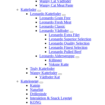
Wanpy Cat Vådfoder
Wanpy Cat Meat Paste
Kattefoder
Leonardo Kattefoder
Leonardo Grain Free
Leonardo Fresh Meat
Leonardo Classic
Leonardo Vådfoder
Leonardo Extra Filet
Leonardo Superior Selection
Leonardo Quality Selection
Leonardo Finest Selection
Leonardo Pulled Beef
Leonardo Aldersgruppe
Killinger
Voksne Katte
Truly Kattefoder
Wanpy Kattefoder
Vådfoder Kat
Kattelegetøj
Katnip
Naturligt
Drillepinde
Interaktion & Snack Legetøj
KONG