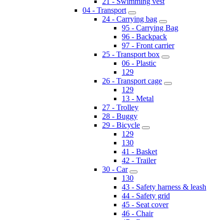
21 - Swimming vest
04 - Transport
24 - Carrying bag
95 - Carrying Bag
96 - Backpack
97 - Front carrier
25 - Transport box
06 - Plastic
129
26 - Transport cage
129
13 - Metal
27 - Trolley
28 - Buggy
29 - Bicycle
129
130
41 - Basket
42 - Trailer
30 - Car
130
43 - Safety harness & leash
44 - Safety grid
45 - Seat cover
46 - Chair