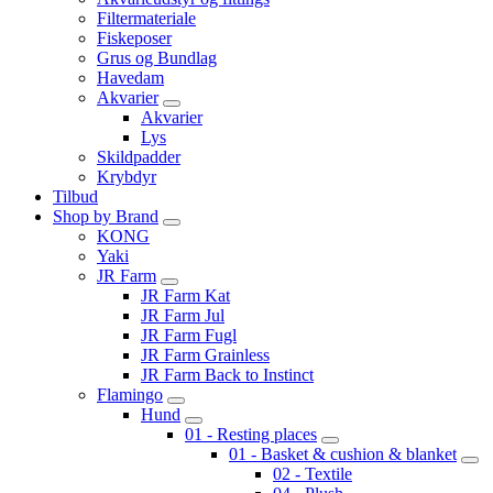
Filtermateriale
Fiskeposer
Grus og Bundlag
Havedam
Akvarier
Akvarier
Lys
Skildpadder
Krybdyr
Tilbud
Shop by Brand
KONG
Yaki
JR Farm
JR Farm Kat
JR Farm Jul
JR Farm Fugl
JR Farm Grainless
JR Farm Back to Instinct
Flamingo
Hund
01 - Resting places
01 - Basket & cushion & blanket
02 - Textile