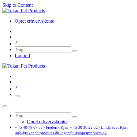
Skip to Content
Opret erhvervskonto
0
Log ind
0
Opret erhvervskonto
+ 45 40 78 07 67 - Frederik Kjær
+ 45 30 30 22 62 - Linda Scot Kjær
info@tukanpetproducts.dk
lager@tukanpetproducts.dk