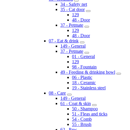
34 - Safety net
35 - Cat door
129
48 - Door
37 - Petmate
129
48 - Door
07 - Eat & drink
149 - General
37 - Petmate
01 - General
129
98 - Fountain
49 - Feeding & drinking bowl
06 - Plastic
18 - Ceramic
19 - Stainless steel
08 - Care
149 - General
61 - Coat & skin
50 - Shampoo
51 - Fleas and ticks
54 - Comb
55 - Brush
62 - Paw