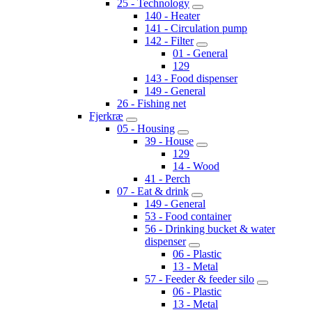
25 - Technology
140 - Heater
141 - Circulation pump
142 - Filter
01 - General
129
143 - Food dispenser
149 - General
26 - Fishing net
Fjerkræ
05 - Housing
39 - House
129
14 - Wood
41 - Perch
07 - Eat & drink
149 - General
53 - Food container
56 - Drinking bucket & water
dispenser
06 - Plastic
13 - Metal
57 - Feeder & feeder silo
06 - Plastic
13 - Metal