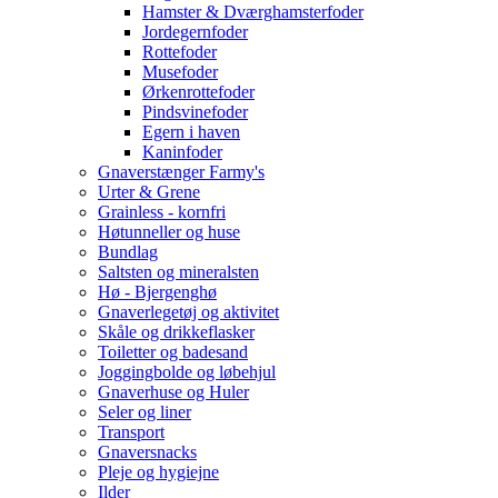
Hamster & Dværghamsterfoder
Jordegernfoder
Rottefoder
Musefoder
Ørkenrottefoder
Pindsvinefoder
Egern i haven
Kaninfoder
Gnaverstænger Farmy's
Urter & Grene
Grainless - kornfri
Høtunneller og huse
Bundlag
Saltsten og mineralsten
Hø - Bjergenghø
Gnaverlegetøj og aktivitet
Skåle og drikkeflasker
Toiletter og badesand
Joggingbolde og løbehjul
Gnaverhuse og Huler
Seler og liner
Transport
Gnaversnacks
Pleje og hygiejne
Ilder