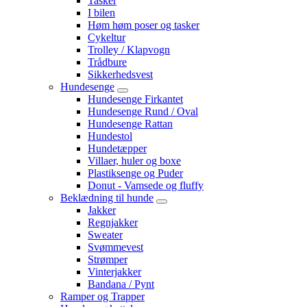
Tasker
I bilen
Høm høm poser og tasker
Cykeltur
Trolley / Klapvogn
Trådbure
Sikkerhedsvest
Hundesenge
Hundesenge Firkantet
Hundesenge Rund / Oval
Hundesenge Rattan
Hundestol
Hundetæpper
Villaer, huler og boxe
Plastiksenge og Puder
Donut - Vamsede og fluffy
Beklædning til hunde
Jakker
Regnjakker
Sweater
Svømmevest
Strømper
Vinterjakker
Bandana / Pynt
Ramper og Trapper