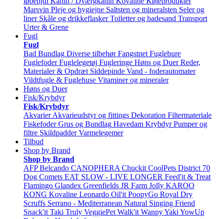
løbehjul
Kanin / Dværgkanin
Kovaline
Køleprodukter
Marsvin
Pleje og hygiejne
Saltsten og mineralsten
Seler og
liner
Skåle og drikkeflasker
Toiletter og badesand
Transport
Urter & Grene
Fugl
Fugl
Bad
Bundlag
Diverse tilbehør
Fangstnet
Fuglebure
Fuglefoder
Fuglelegetøj
Fugleringe
Høns og Duer
Reder,
Materialer & Opdræt
Siddepinde
Vand - foderautomater
Vildtfugle & Fuglehuse
Vitaminer og mineraler
Høns og Duer
Fisk/Krybdyr
Fisk/Krybdyr
Akvarier
Akvarieudstyr og fittings
Dekoration
Filtermateriale
Fiskefoder
Grus og Bundlag
Havedam
Krybdyr
Pumper og
filtre
Skildpadder
Varmelegemer
Tilbud
Shop by Brand
Shop by Brand
AFP
Belcando
CANOPHERA
Chuckit
CoolPets
District 70
Dog Comets
EAT SLOW - LIVE LONGER
Feed'it & Treat
Flamingo
Glandex
Greenfields
JR Farm
Jolly
KAROO
KONG
Kovaline
Leonardo
Oil'it
PoopyGo
Royal Dry
Scruffs
Serrano - Mediterranean Natural
Singing Friend
Snack'it
Taki
Truly
VeggiePet
Walk'it
Wanpy
Yaki
YowUp