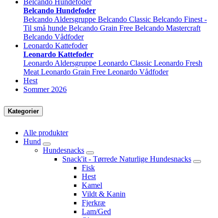
Belcando Hundefoder
Belcando Hundefoder
Belcando Aldersgruppe
Belcando Classic
Belcando Finest -
Til små hunde
Belcando Grain Free
Belcando Mastercraft
Belcando Vådfoder
Leonardo Kattefoder
Leonardo Kattefoder
Leonardo Aldersgruppe
Leonardo Classic
Leonardo Fresh
Meat
Leonardo Grain Free
Leonardo Vådfoder
Hest
Sommer 2026
Kategorier
Alle produkter
Hund
Hundesnacks
Snack'it - Tørrede Naturlige Hundesnacks
Fisk
Hest
Kamel
Vildt & Kanin
Fjerkræ
Lam/Ged