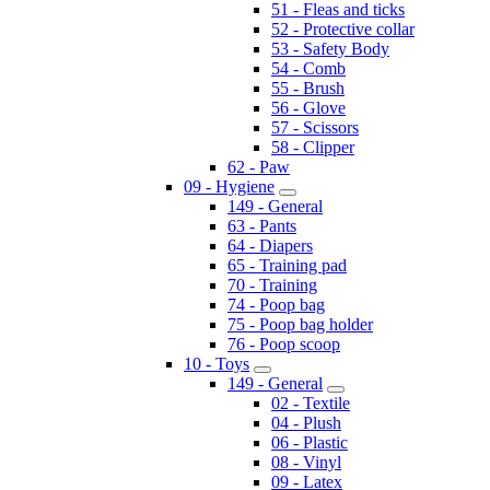
51 - Fleas and ticks
52 - Protective collar
53 - Safety Body
54 - Comb
55 - Brush
56 - Glove
57 - Scissors
58 - Clipper
62 - Paw
09 - Hygiene
149 - General
63 - Pants
64 - Diapers
65 - Training pad
70 - Training
74 - Poop bag
75 - Poop bag holder
76 - Poop scoop
10 - Toys
149 - General
02 - Textile
04 - Plush
06 - Plastic
08 - Vinyl
09 - Latex