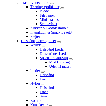
Træning med hund
Træningsgodbidder
Bløde
Filetrainer
Mini Traines
Semi-Moist
Klikker & Godbidstasker
Interaktion & Snack Legetøj
Fløjter
Halsbånd, seler og liner
Walk'it
Halsbånd Læder
Dressurliner Læder
Sporliner Anti-Slip
Med Håndtag
Uden Håndtag
Læder
Halsbånd
Liner
Nylon
Halsbånd
Liner
Seler
Bomuld
Kunstlæder