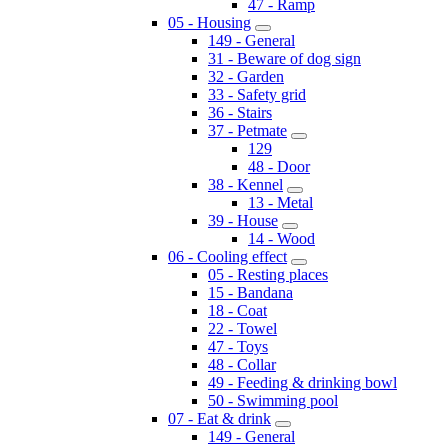
47 - Ramp
05 - Housing
149 - General
31 - Beware of dog sign
32 - Garden
33 - Safety grid
36 - Stairs
37 - Petmate
129
48 - Door
38 - Kennel
13 - Metal
39 - House
14 - Wood
06 - Cooling effect
05 - Resting places
15 - Bandana
18 - Coat
22 - Towel
47 - Toys
48 - Collar
49 - Feeding & drinking bowl
50 - Swimming pool
07 - Eat & drink
149 - General