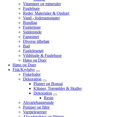
Vitaminer og mineraler
Fuglebure
Reder, Materialer & Opdræt
Vand - foderautomater
Bundlag
Fugleringe
Siddepinde
Fangstnet
Diverse tilbehør
Bad
Fuglelegetøj
Vildtfugle & Fuglehuse
Høns og Duer
Høns og Duer
Fisk/Krybdyr
Fiskefoder
Dekoration
Planter og Bonsai
Klipper, Trærødder & Skaller
Dekoration
Resin
Akvariebaggrunde
Pumper og filtre
Varmelegemer
Akvarieudstyr og fittings