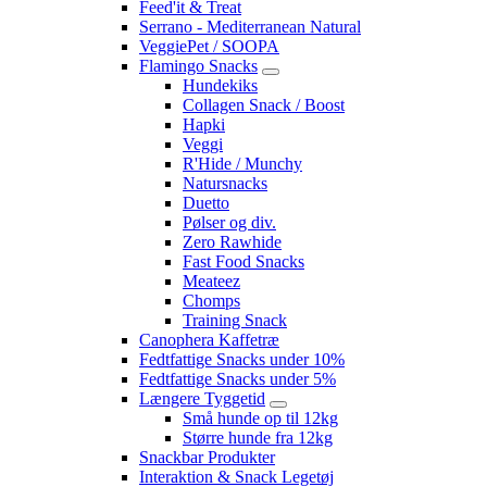
Feed'it & Treat
Serrano - Mediterranean Natural
VeggiePet / SOOPA
Flamingo Snacks
Hundekiks
Collagen Snack / Boost
Hapki
Veggi
R'Hide / Munchy
Natursnacks
Duetto
Pølser og div.
Zero Rawhide
Fast Food Snacks
Meateez
Chomps
Training Snack
Canophera Kaffetræ
Fedtfattige Snacks under 10%
Fedtfattige Snacks under 5%
Længere Tyggetid
Små hunde op til 12kg
Større hunde fra 12kg
Snackbar Produkter
Interaktion & Snack Legetøj