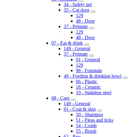
34 - Safety net
35 - Cat door
129
48 - Door
37 - Petmate
129
48 - Door
07 - Eat & drink
149 - General
37 - Petmate
01 - General
129
98 - Fountain
49 - Feeding & drinking bowl
06 - Plastic
18 - Ceramic
19 - Stainless steel
08 - Care
149 - General
61 - Coat & skin
50 - Shampoo
51 - Fleas and ticks
54 - Comb
55 - Brush
62 - Paw