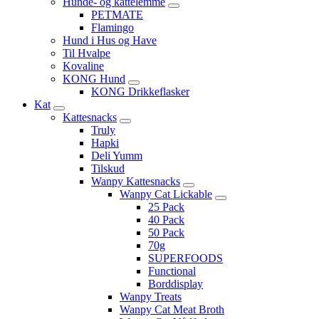
Hunde- og kattelemme
PETMATE
Flamingo
Hund i Hus og Have
Til Hvalpe
Kovaline
KONG Hund
KONG Drikkeflasker
Kat
Kattesnacks
Truly
Hapki
Deli Yumm
Tilskud
Wanpy Kattesnacks
Wanpy Cat Lickable
25 Pack
40 Pack
50 Pack
70g
SUPERFOODS
Functional
Borddisplay
Wanpy Treats
Wanpy Cat Meat Broth