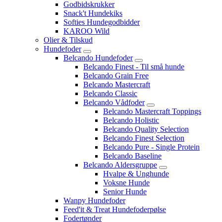
Godbidskrukker
Snack't Hundekiks
Softies Hundegodbidder
KAROO Wild
Olier & Tilskud
Hundefoder
Belcando Hundefoder
Belcando Finest - Til små hunde
Belcando Grain Free
Belcando Mastercraft
Belcando Classic
Belcando Vådfoder
Belcando Mastercraft Toppings
Belcando Holistic
Belcando Quality Selection
Belcando Finest Selection
Belcando Pure - Single Protein
Belcando Baseline
Belcando Aldersgruppe
Hvalpe & Unghunde
Voksne Hunde
Senior Hunde
Wanpy Hundefoder
Feed'it & Treat Hundefoderpølse
Fodertønder