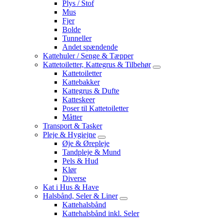
Plys / Stof
Mus
Fjer
Bolde
Tunneller
Andet spændende
Kattehuler / Senge & Tæpper
Kattetoiletter, Kattegrus & Tilbehør
Kattetoiletter
Kattebakker
Kattegrus & Dufte
Katteskeer
Poser til Kattetoiletter
Måtter
Transport & Tasker
Pleje & Hygiejne
Øje & Ørepleje
Tandpleje & Mund
Pels & Hud
Klør
Diverse
Kat i Hus & Have
Halsbånd, Seler & Liner
Kattehalsbånd
Kattehalsbånd inkl. Seler