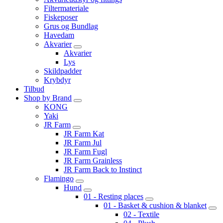
Filtermateriale
Fiskeposer
Grus og Bundlag
Havedam
Akvarier
Akvarier
Lys
Skildpadder
Krybdyr
Tilbud
Shop by Brand
KONG
Yaki
JR Farm
JR Farm Kat
JR Farm Jul
JR Farm Fugl
JR Farm Grainless
JR Farm Back to Instinct
Flamingo
Hund
01 - Resting places
01 - Basket & cushion & blanket
02 - Textile