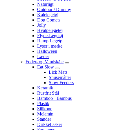
Naturligt
Outdoor / Dummy
Kølelegetøj
Dog Comets
Jolly
Hvalpelegetøj
Flyde-Legetøj
Hamp Legetøj
Lyser i mørke
Halloween
Læder
Foder- og Vandskåle
Eat Slow
Lick Mats
Snusemåtter
Slow Feeders
Keramik
Rustfrit Stål
Bamboo - Bambus
Plastik
Silikone
Melamin
Stander
Drikkeflasker
Fontæner