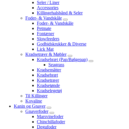
Seler / Liner
Accessories
Killingehalsbånd & Seler
Foder- & Vandskåle
Foder- & Vandskåle
Petmate
Fontæner
Slowfeeders
Godbidskrukker & Diverse
Lick Mat
Kradsetræer & Møbler
Kradsebræt (Pap/Bølgepap)
Seagrass
Kradsemåtter
Kradsebræt
Kradsetræer
Kradsetønde
Kradselegetøj
Til Killinger
Kovaline
Kanin og Gnaver
Gnaverfoder
Marsvinefoder
Chinchillafoder
Degufoder