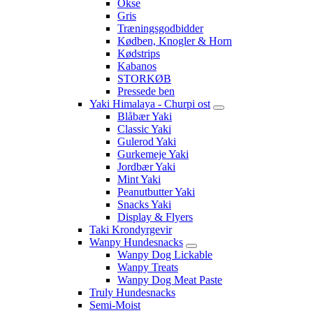
Okse
Gris
Træningsgodbidder
Kødben, Knogler & Horn
Kødstrips
Kabanos
STORKØB
Pressede ben
Yaki Himalaya - Churpi ost
Blåbær Yaki
Classic Yaki
Gulerod Yaki
Gurkemeje Yaki
Jordbær Yaki
Mint Yaki
Peanutbutter Yaki
Snacks Yaki
Display & Flyers
Taki Krondyrgevir
Wanpy Hundesnacks
Wanpy Dog Lickable
Wanpy Treats
Wanpy Dog Meat Paste
Truly Hundesnacks
Semi-Moist