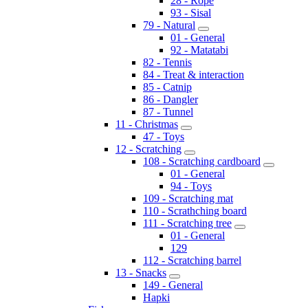
28 - Rope
93 - Sisal
79 - Natural
01 - General
92 - Matatabi
82 - Tennis
84 - Treat & interaction
85 - Catnip
86 - Dangler
87 - Tunnel
11 - Christmas
47 - Toys
12 - Scratching
108 - Scratching cardboard
01 - General
94 - Toys
109 - Scratching mat
110 - Scrathching board
111 - Scratching tree
01 - General
129
112 - Scratching barrel
13 - Snacks
149 - General
Hapki