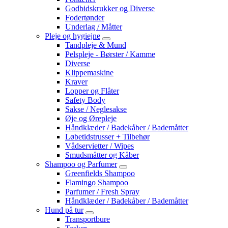
Godbidskrukker og Diverse
Fodertønder
Underlag / Måtter
Pleje og hygiejne
Tandpleje & Mund
Pelspleje - Børster / Kamme
Diverse
Klippemaskine
Kraver
Lopper og Flåter
Safety Body
Sakse / Neglesakse
Øje og Ørepleje
Håndklæder / Badekåber / Bademåtter
Løbetidstrusser + Tilbehør
Vådservietter / Wipes
Smudsmåtter og Kåber
Shampoo og Parfumer
Greenfields Shampoo
Flamingo Shampoo
Parfumer / Fresh Spray
Håndklæder / Badekåber / Bademåtter
Hund på tur
Transportbure