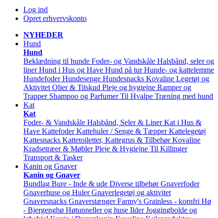
Log ind
Opret erhvervskonto
NYHEDER
Hund
Hund
Beklædning til hunde
Foder- og Vandskåle
Halsbånd, seler og
liner
Hund i Hus og Have
Hund på tur
Hunde- og kattelemme
Hundefoder
Hundesenge
Hundesnacks
Kovaline
Legetøj og
Aktivitet
Olier & Tilskud
Pleje og hygiejne
Ramper og
Trapper
Shampoo og Parfumer
Til Hvalpe
Træning med hund
Kat
Kat
Foder- & Vandskåle
Halsbånd, Seler & Liner
Kat i Hus &
Have
Kattefoder
Kattehuler / Senge & Tæpper
Kattelegetøj
Kattesnacks
Kattetoiletter, Kattegrus & Tilbehør
Kovaline
Kradsetræer & Møbler
Pleje & Hygiejne
Til Killinger
Transport & Tasker
Kanin og Gnaver
Kanin og Gnaver
Bundlag
Bure - Inde & ude
Diverse tilbehør
Gnaverfoder
Gnaverhuse og Huler
Gnaverlegetøj og aktivitet
Gnaversnacks
Gnaverstænger Farmy's
Grainless - kornfri
Hø
- Bjergenghø
Høtunneller og huse
Ilder
Joggingbolde og