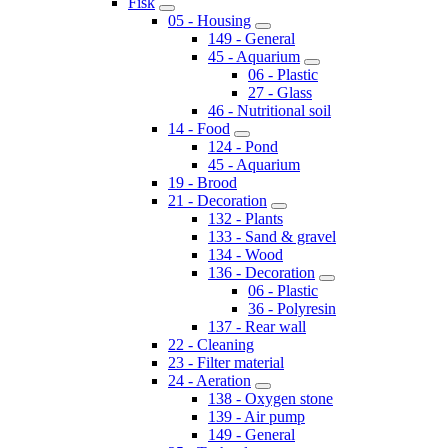
Fisk
05 - Housing
149 - General
45 - Aquarium
06 - Plastic
27 - Glass
46 - Nutritional soil
14 - Food
124 - Pond
45 - Aquarium
19 - Brood
21 - Decoration
132 - Plants
133 - Sand & gravel
134 - Wood
136 - Decoration
06 - Plastic
36 - Polyresin
137 - Rear wall
22 - Cleaning
23 - Filter material
24 - Aeration
138 - Oxygen stone
139 - Air pump
149 - General