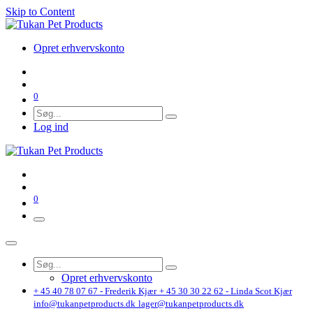
Skip to Content
Opret erhvervskonto
0
Log ind
0
Opret erhvervskonto
+ 45 40 78 07 67 - Frederik Kjær
+ 45 30 30 22 62 - Linda Scot Kjær
info@tukanpetproducts.dk
lager@tukanpetproducts.dk