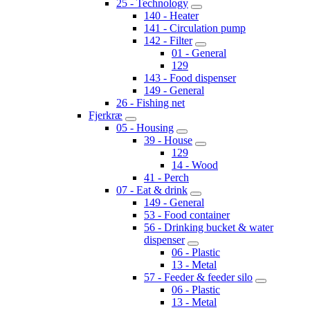
25 - Technology
140 - Heater
141 - Circulation pump
142 - Filter
01 - General
129
143 - Food dispenser
149 - General
26 - Fishing net
Fjerkræ
05 - Housing
39 - House
129
14 - Wood
41 - Perch
07 - Eat & drink
149 - General
53 - Food container
56 - Drinking bucket & water
dispenser
06 - Plastic
13 - Metal
57 - Feeder & feeder silo
06 - Plastic
13 - Metal