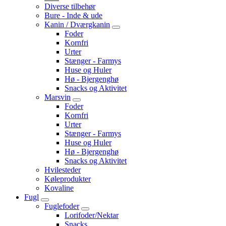
Diverse tilbehør
Bure - Inde & ude
Kanin / Dværgkanin
Foder
Kornfri
Urter
Stænger - Farmys
Huse og Huler
Hø - Bjergenghø
Snacks og Aktivitet
Marsvin
Foder
Kornfri
Urter
Stænger - Farmys
Huse og Huler
Hø - Bjergenghø
Snacks og Aktivitet
Hvilesteder
Køleprodukter
Kovaline
Fugl
Fuglefoder
Lorifoder/Nektar
Snacks