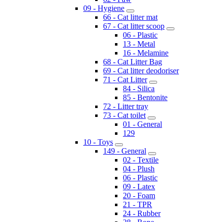
09 - Hygiene
66 - Cat litter mat
67 - Cat litter scoop
06 - Plastic
13 - Metal
16 - Melamine
68 - Cat Litter Bag
69 - Cat litter deodoriser
71 - Cat Litter
84 - Silica
85 - Bentonite
72 - Litter tray
73 - Cat toilet
01 - General
129
10 - Toys
149 - General
02 - Textile
04 - Plush
06 - Plastic
09 - Latex
20 - Foam
21 - TPR
24 - Rubber