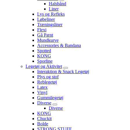
Halsbånd
Liner
Lys og Refleks
Løbeliner
Træningsliner
Flexi
Gå Pænt
Mundkurve
Accessories & Bandana
Spotted
KONG
Sporline
Legetøj og Aktivitet
Interaktion & Snack Legetøj
Plys og stof
Reblegetøj
Latex
Vinyl
Gummilegetøj
Diverse
Diverse
KONG
Chuckit
Bolde
STRONG STUFF