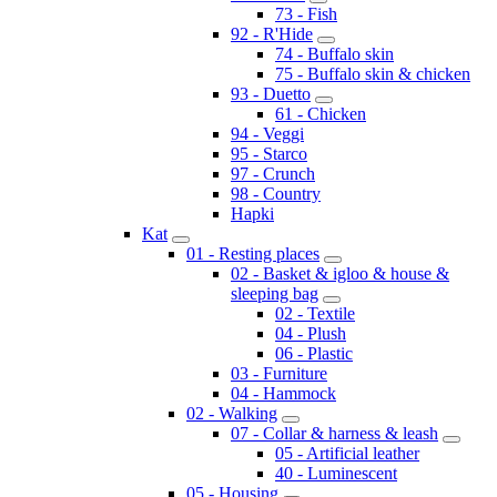
73 - Fish
92 - R'Hide
74 - Buffalo skin
75 - Buffalo skin & chicken
93 - Duetto
61 - Chicken
94 - Veggi
95 - Starco
97 - Crunch
98 - Country
Hapki
Kat
01 - Resting places
02 - Basket & igloo & house &
sleeping bag
02 - Textile
04 - Plush
06 - Plastic
03 - Furniture
04 - Hammock
02 - Walking
07 - Collar & harness & leash
05 - Artificial leather
40 - Luminescent
05 - Housing