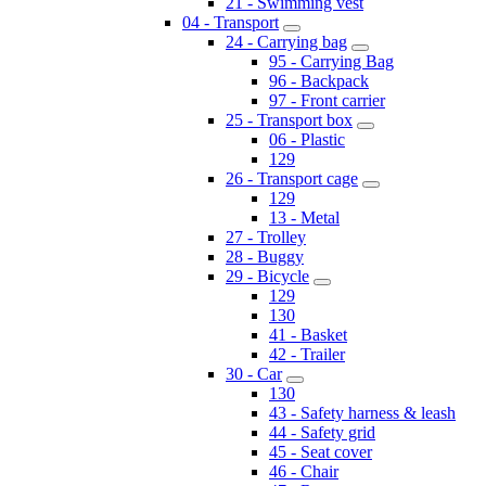
21 - Swimming vest
04 - Transport
24 - Carrying bag
95 - Carrying Bag
96 - Backpack
97 - Front carrier
25 - Transport box
06 - Plastic
129
26 - Transport cage
129
13 - Metal
27 - Trolley
28 - Buggy
29 - Bicycle
129
130
41 - Basket
42 - Trailer
30 - Car
130
43 - Safety harness & leash
44 - Safety grid
45 - Seat cover
46 - Chair