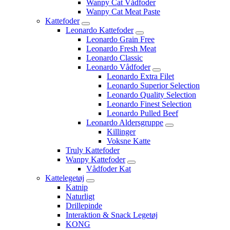
Wanpy Cat Vådfoder
Wanpy Cat Meat Paste
Kattefoder
Leonardo Kattefoder
Leonardo Grain Free
Leonardo Fresh Meat
Leonardo Classic
Leonardo Vådfoder
Leonardo Extra Filet
Leonardo Superior Selection
Leonardo Quality Selection
Leonardo Finest Selection
Leonardo Pulled Beef
Leonardo Aldersgruppe
Killinger
Voksne Katte
Truly Kattefoder
Wanpy Kattefoder
Vådfoder Kat
Kattelegetøj
Katnip
Naturligt
Drillepinde
Interaktion & Snack Legetøj
KONG