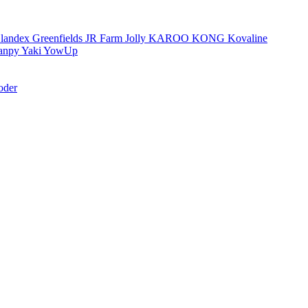
landex
Greenfields
JR Farm
Jolly
KAROO
KONG
Kovaline
anpy
Yaki
YowUp
oder