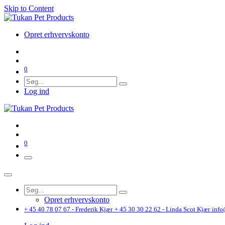
Skip to Content
Opret erhvervskonto
0
Log ind
0
Opret erhvervskonto
+ 45 40 78 07 67 - Frederik Kjær
+ 45 30 30 22 62 - Linda Scot Kjær
info