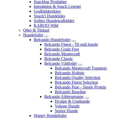
Snackbar Produkter
Interaktion & Snack Legetøj
Godbidskrukker
Snack't Hundekiks
Softies Hundegodbidder
KAROO Wild
Olier & Tilskud
Hundefoder
Belcando Hundefoder
Belcando Finest - Til små hunde
Belcando Grain Free
Belcando Mastercraft
Belcando Classic
Belcando Vådfoder
Belcando Mastercraft Toppings
Belcando Holistic
Belcando Quality Selection
Belcando Finest Selection
Belcando Pure - Single Protein
Belcando Baseline
Belcando Aldersgruppe
Hvalpe & Unghunde
Voksne Hunde
Senior Hunde
Wanpy Hundefoder