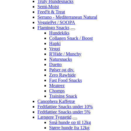
Truly Hundesnacks
Semi-Moist
Feed'it & Treat
Serrano - Mediterranean Natural
VeggiePet / SOOPA
Flamingo Snacks
Hundekiks
Collagen Snack / Boost
Hapki
Veggi
R'Hide / Munchy
Natursnacks
Duetto
Pølser og div.
Zero Rawhide
Fast Food Snacks
Meateez
Chomps
Training Snack
Canophera Kaffetræ
Fedtfattige Snacks under 10%
Fedtfattige Snacks under 5%
Længere Tyggetid
Små hunde op til 12kg
Større hunde fra 12kg