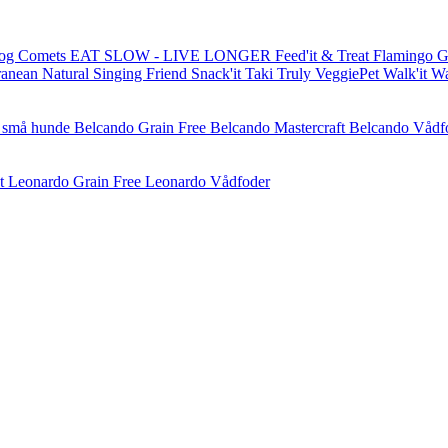
og Comets
EAT SLOW - LIVE LONGER
Feed'it & Treat
Flamingo
G
ranean Natural
Singing Friend
Snack'it
Taki
Truly
VeggiePet
Walk'it
W
l små hunde
Belcando Grain Free
Belcando Mastercraft
Belcando Vådf
t
Leonardo Grain Free
Leonardo Vådfoder