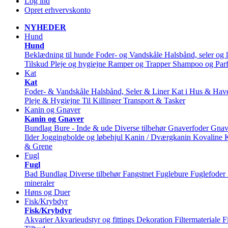
Log ind
Opret erhvervskonto
NYHEDER
Hund
Hund
Beklædning til hunde
Foder- og Vandskåle
Halsbånd, seler og l
Tilskud
Pleje og hygiejne
Ramper og Trapper
Shampoo og Par
Kat
Kat
Foder- & Vandskåle
Halsbånd, Seler & Liner
Kat i Hus & Hav
Pleje & Hygiejne
Til Killinger
Transport & Tasker
Kanin og Gnaver
Kanin og Gnaver
Bundlag
Bure - Inde & ude
Diverse tilbehør
Gnaverfoder
Gnav
Ilder
Joggingbolde og løbehjul
Kanin / Dværgkanin
Kovaline
& Grene
Fugl
Fugl
Bad
Bundlag
Diverse tilbehør
Fangstnet
Fuglebure
Fuglefoder
mineraler
Høns og Duer
Fisk/Krybdyr
Fisk/Krybdyr
Akvarier
Akvarieudstyr og fittings
Dekoration
Filtermateriale
F