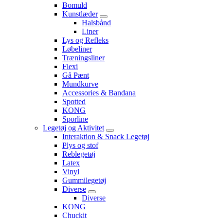
Bomuld
Kunstlæder
Halsbånd
Liner
Lys og Refleks
Løbeliner
Træningsliner
Flexi
Gå Pænt
Mundkurve
Accessories & Bandana
Spotted
KONG
Sporline
Legetøj og Aktivitet
Interaktion & Snack Legetøj
Plys og stof
Reblegetøj
Latex
Vinyl
Gummilegetøj
Diverse
Diverse
KONG
Chuckit