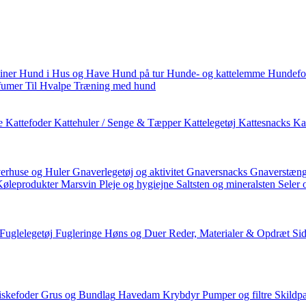
iner
Hund i Hus og Have
Hund på tur
Hunde- og kattelemme
Hundefo
fumer
Til Hvalpe
Træning med hund
e
Kattefoder
Kattehuler / Senge & Tæpper
Kattelegetøj
Kattesnacks
Kat
erhuse og Huler
Gnaverlegetøj og aktivitet
Gnaversnacks
Gnaverstæng
Køleprodukter
Marsvin
Pleje og hygiejne
Saltsten og mineralsten
Seler 
Fuglelegetøj
Fugleringe
Høns og Duer
Reder, Materialer & Opdræt
Si
iskefoder
Grus og Bundlag
Havedam
Krybdyr
Pumper og filtre
Skildp