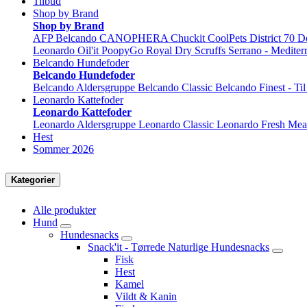
Tilbud
Shop by Brand
Shop by Brand
AFP
Belcando
CANOPHERA
Chuckit
CoolPets
District 70
D
Leonardo
Oil'it
PoopyGo
Royal Dry
Scruffs
Serrano - Mediter
Belcando Hundefoder
Belcando Hundefoder
Belcando Aldersgruppe
Belcando Classic
Belcando Finest - Ti
Leonardo Kattefoder
Leonardo Kattefoder
Leonardo Aldersgruppe
Leonardo Classic
Leonardo Fresh Mea
Hest
Sommer 2026
Kategorier
Alle produkter
Hund
Hundesnacks
Snack'it - Tørrede Naturlige Hundesnacks
Fisk
Hest
Kamel
Vildt & Kanin