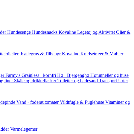
der
Hundesenge
Hundesnacks
Kovaline
Legetøj og Aktivitet
Olier &
tetoiletter, Kattegrus & Tilbehør
Kovaline
Kradsetræer & Møbler
er Farmy's
Grainless - kornfri
Hø - Bjergenghø
Høtunneller og huse
og liner
Skåle og drikkeflasker
Toiletter og badesand
Transport
Urter
ddepinde
Vand - foderautomater
Vildtfugle & Fuglehuse
Vitaminer og
adder
Varmelegemer