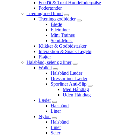
Feed'it & Treat Hundefoderpølse
Fodertønder
Træning med hund
Træningsgodbidder
Bløde
Filetrainer
Mini Traines
Semi-Moist
Klikker & Godbidstasker
Interaktion & Snack Legetøj
Fløjter
Halsbånd, seler og liner
Walk'it
Halsbånd Læder
Dressurliner Læder
Sporliner Anti-Slip
Med Håndtag
Uden Håndtag
Læder
Halsbånd
Liner
Nylon
Halsbånd
Liner
Seler