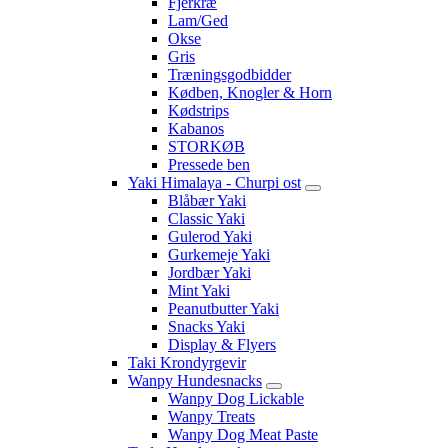
Fjerkræ
Lam/Ged
Okse
Gris
Træningsgodbidder
Kødben, Knogler & Horn
Kødstrips
Kabanos
STORKØB
Pressede ben
Yaki Himalaya - Churpi ost
Blåbær Yaki
Classic Yaki
Gulerod Yaki
Gurkemeje Yaki
Jordbær Yaki
Mint Yaki
Peanutbutter Yaki
Snacks Yaki
Display & Flyers
Taki Krondyrgevir
Wanpy Hundesnacks
Wanpy Dog Lickable
Wanpy Treats
Wanpy Dog Meat Paste