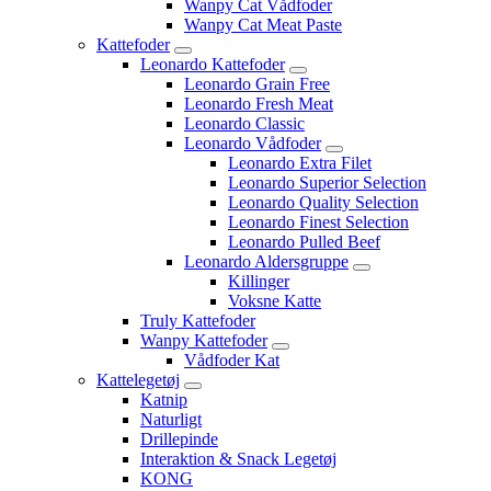
Wanpy Cat Vådfoder
Wanpy Cat Meat Paste
Kattefoder
Leonardo Kattefoder
Leonardo Grain Free
Leonardo Fresh Meat
Leonardo Classic
Leonardo Vådfoder
Leonardo Extra Filet
Leonardo Superior Selection
Leonardo Quality Selection
Leonardo Finest Selection
Leonardo Pulled Beef
Leonardo Aldersgruppe
Killinger
Voksne Katte
Truly Kattefoder
Wanpy Kattefoder
Vådfoder Kat
Kattelegetøj
Katnip
Naturligt
Drillepinde
Interaktion & Snack Legetøj
KONG