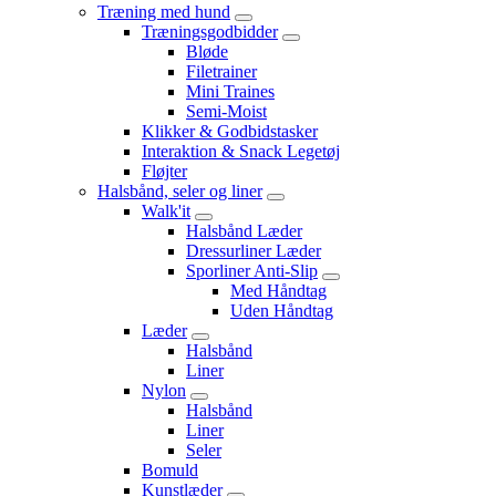
Træning med hund
Træningsgodbidder
Bløde
Filetrainer
Mini Traines
Semi-Moist
Klikker & Godbidstasker
Interaktion & Snack Legetøj
Fløjter
Halsbånd, seler og liner
Walk'it
Halsbånd Læder
Dressurliner Læder
Sporliner Anti-Slip
Med Håndtag
Uden Håndtag
Læder
Halsbånd
Liner
Nylon
Halsbånd
Liner
Seler
Bomuld
Kunstlæder