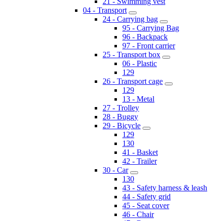
21 - Swimming vest
04 - Transport
24 - Carrying bag
95 - Carrying Bag
96 - Backpack
97 - Front carrier
25 - Transport box
06 - Plastic
129
26 - Transport cage
129
13 - Metal
27 - Trolley
28 - Buggy
29 - Bicycle
129
130
41 - Basket
42 - Trailer
30 - Car
130
43 - Safety harness & leash
44 - Safety grid
45 - Seat cover
46 - Chair