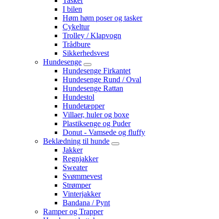
Tasker
I bilen
Høm høm poser og tasker
Cykeltur
Trolley / Klapvogn
Trådbure
Sikkerhedsvest
Hundesenge
Hundesenge Firkantet
Hundesenge Rund / Oval
Hundesenge Rattan
Hundestol
Hundetæpper
Villaer, huler og boxe
Plastiksenge og Puder
Donut - Vamsede og fluffy
Beklædning til hunde
Jakker
Regnjakker
Sweater
Svømmevest
Strømper
Vinterjakker
Bandana / Pynt
Ramper og Trapper