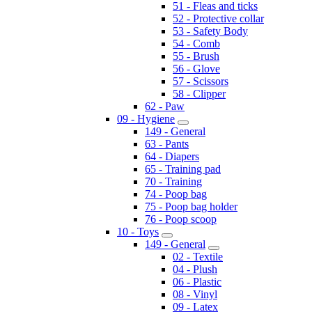
51 - Fleas and ticks
52 - Protective collar
53 - Safety Body
54 - Comb
55 - Brush
56 - Glove
57 - Scissors
58 - Clipper
62 - Paw
09 - Hygiene
149 - General
63 - Pants
64 - Diapers
65 - Training pad
70 - Training
74 - Poop bag
75 - Poop bag holder
76 - Poop scoop
10 - Toys
149 - General
02 - Textile
04 - Plush
06 - Plastic
08 - Vinyl
09 - Latex