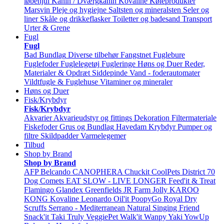
løbehjul
Kanin / Dværgkanin
Kovaline
Køleprodukter
Marsvin
Pleje og hygiejne
Saltsten og mineralsten
Seler og
liner
Skåle og drikkeflasker
Toiletter og badesand
Transport
Urter & Grene
Fugl
Fugl
Bad
Bundlag
Diverse tilbehør
Fangstnet
Fuglebure
Fuglefoder
Fuglelegetøj
Fugleringe
Høns og Duer
Reder,
Materialer & Opdræt
Siddepinde
Vand - foderautomater
Vildtfugle & Fuglehuse
Vitaminer og mineraler
Høns og Duer
Fisk/Krybdyr
Fisk/Krybdyr
Akvarier
Akvarieudstyr og fittings
Dekoration
Filtermateriale
Fiskefoder
Grus og Bundlag
Havedam
Krybdyr
Pumper og
filtre
Skildpadder
Varmelegemer
Tilbud
Shop by Brand
Shop by Brand
AFP
Belcando
CANOPHERA
Chuckit
CoolPets
District 70
Dog Comets
EAT SLOW - LIVE LONGER
Feed'it & Treat
Flamingo
Glandex
Greenfields
JR Farm
Jolly
KAROO
KONG
Kovaline
Leonardo
Oil'it
PoopyGo
Royal Dry
Scruffs
Serrano - Mediterranean Natural
Singing Friend
Snack'it
Taki
Truly
VeggiePet
Walk'it
Wanpy
Yaki
YowUp