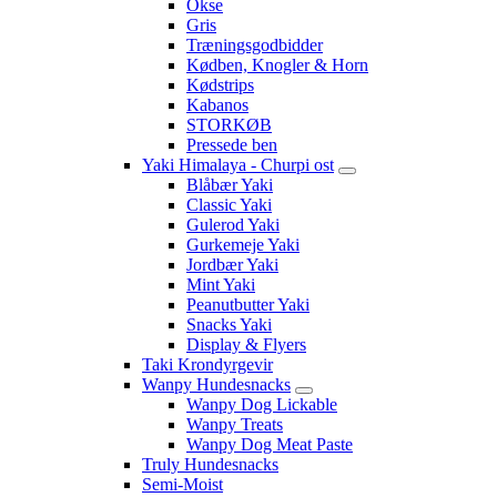
Okse
Gris
Træningsgodbidder
Kødben, Knogler & Horn
Kødstrips
Kabanos
STORKØB
Pressede ben
Yaki Himalaya - Churpi ost
Blåbær Yaki
Classic Yaki
Gulerod Yaki
Gurkemeje Yaki
Jordbær Yaki
Mint Yaki
Peanutbutter Yaki
Snacks Yaki
Display & Flyers
Taki Krondyrgevir
Wanpy Hundesnacks
Wanpy Dog Lickable
Wanpy Treats
Wanpy Dog Meat Paste
Truly Hundesnacks
Semi-Moist