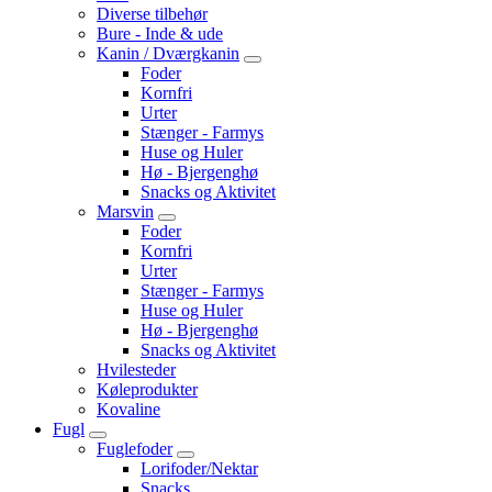
Diverse tilbehør
Bure - Inde & ude
Kanin / Dværgkanin
Foder
Kornfri
Urter
Stænger - Farmys
Huse og Huler
Hø - Bjergenghø
Snacks og Aktivitet
Marsvin
Foder
Kornfri
Urter
Stænger - Farmys
Huse og Huler
Hø - Bjergenghø
Snacks og Aktivitet
Hvilesteder
Køleprodukter
Kovaline
Fugl
Fuglefoder
Lorifoder/Nektar
Snacks