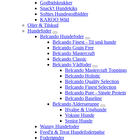
Godbidskrukker
Snack't Hundekiks
Softies Hundegodbidder
KAROO Wild
Olier & Tilskud
Hundefoder
Belcando Hundefoder
Belcando Finest - Til små hunde
Belcando Grain Free
Belcando Mastercraft
Belcando Classic
Belcando Vådfoder
Belcando Mastercraft Toppings
Belcando Holistic
Belcando Quality Selection
Belcando Finest Selection
Belcando Pure - Single Protein
Belcando Baseline
Belcando Aldersgruppe
Hvalpe & Unghunde
Voksne Hunde
Senior Hunde
Wanpy Hundefoder
Feed'it & Treat Hundefoderpølse
Fodertønder