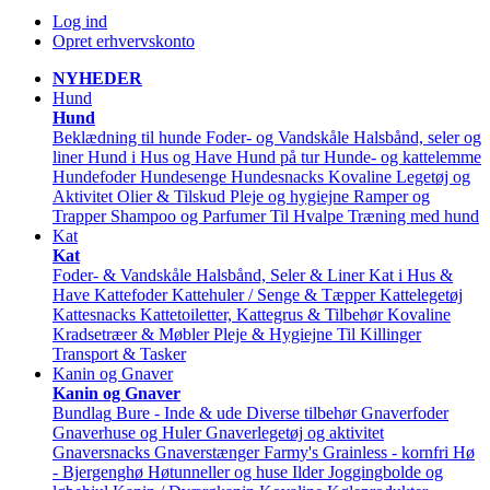
Log ind
Opret erhvervskonto
NYHEDER
Hund
Hund
Beklædning til hunde
Foder- og Vandskåle
Halsbånd, seler og
liner
Hund i Hus og Have
Hund på tur
Hunde- og kattelemme
Hundefoder
Hundesenge
Hundesnacks
Kovaline
Legetøj og
Aktivitet
Olier & Tilskud
Pleje og hygiejne
Ramper og
Trapper
Shampoo og Parfumer
Til Hvalpe
Træning med hund
Kat
Kat
Foder- & Vandskåle
Halsbånd, Seler & Liner
Kat i Hus &
Have
Kattefoder
Kattehuler / Senge & Tæpper
Kattelegetøj
Kattesnacks
Kattetoiletter, Kattegrus & Tilbehør
Kovaline
Kradsetræer & Møbler
Pleje & Hygiejne
Til Killinger
Transport & Tasker
Kanin og Gnaver
Kanin og Gnaver
Bundlag
Bure - Inde & ude
Diverse tilbehør
Gnaverfoder
Gnaverhuse og Huler
Gnaverlegetøj og aktivitet
Gnaversnacks
Gnaverstænger Farmy's
Grainless - kornfri
Hø
- Bjergenghø
Høtunneller og huse
Ilder
Joggingbolde og