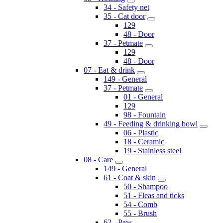
34 - Safety net
35 - Cat door
129
48 - Door
37 - Petmate
129
48 - Door
07 - Eat & drink
149 - General
37 - Petmate
01 - General
129
98 - Fountain
49 - Feeding & drinking bowl
06 - Plastic
18 - Ceramic
19 - Stainless steel
08 - Care
149 - General
61 - Coat & skin
50 - Shampoo
51 - Fleas and ticks
54 - Comb
55 - Brush
62 - Paw