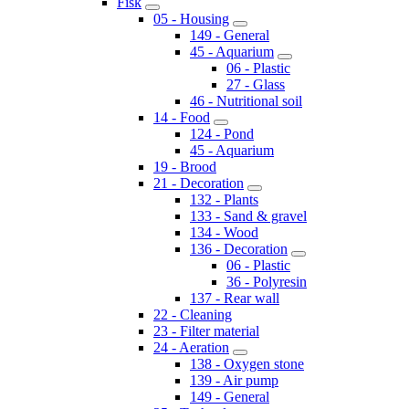
Fisk
05 - Housing
149 - General
45 - Aquarium
06 - Plastic
27 - Glass
46 - Nutritional soil
14 - Food
124 - Pond
45 - Aquarium
19 - Brood
21 - Decoration
132 - Plants
133 - Sand & gravel
134 - Wood
136 - Decoration
06 - Plastic
36 - Polyresin
137 - Rear wall
22 - Cleaning
23 - Filter material
24 - Aeration
138 - Oxygen stone
139 - Air pump
149 - General