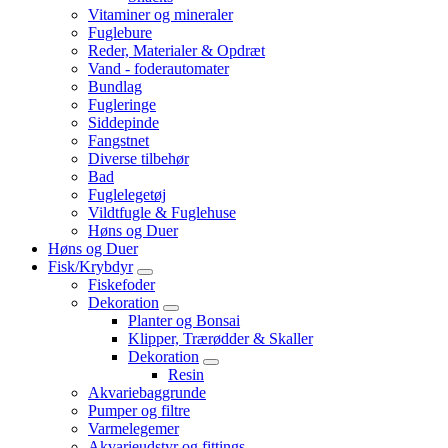
Vitaminer og mineraler
Fuglebure
Reder, Materialer & Opdræt
Vand - foderautomater
Bundlag
Fugleringe
Siddepinde
Fangstnet
Diverse tilbehør
Bad
Fuglelegetøj
Vildtfugle & Fuglehuse
Høns og Duer
Høns og Duer
Fisk/Krybdyr
Fiskefoder
Dekoration
Planter og Bonsai
Klipper, Trærødder & Skaller
Dekoration
Resin
Akvariebaggrunde
Pumper og filtre
Varmelegemer
Akvarieudstyr og fittings