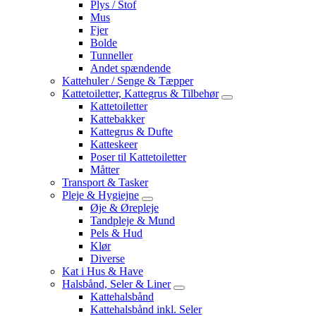
Plys / Stof
Mus
Fjer
Bolde
Tunneller
Andet spændende
Kattehuler / Senge & Tæpper
Kattetoiletter, Kattegrus & Tilbehør
Kattetoiletter
Kattebakker
Kattegrus & Dufte
Katteskeer
Poser til Kattetoiletter
Måtter
Transport & Tasker
Pleje & Hygiejne
Øje & Ørepleje
Tandpleje & Mund
Pels & Hud
Klør
Diverse
Kat i Hus & Have
Halsbånd, Seler & Liner
Kattehalsbånd
Kattehalsbånd inkl. Seler