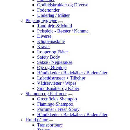
Godbidskrukker og Diverse
Fodertønder
Underlag / Måtter
Pleje og hygiejne
Tandpleje & Mund
Pelspleje - Børster / Kamme
Diverse
Klippemaskine
Kraver
Lopper og Flåter
Safety Body
Sakse / Neglesakse
Øje og Ørepleje
Håndklæder / Badekåber / Bademåtter
Løbetidstrusser + Tilbehør
Vådservietter / Wipes
Smudsmåtter og Kåber
Shampoo og Parfumer
Greenfields Shampoo
Flamingo Shampoo
Parfumer / Fresh Spray
Håndklæder / Badekåber / Bademåtter
Hund på tur
Transportbure