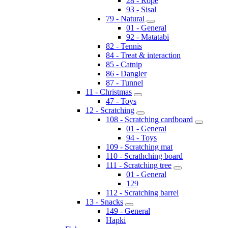
28 - Rope
93 - Sisal
79 - Natural
01 - General
92 - Matatabi
82 - Tennis
84 - Treat & interaction
85 - Catnip
86 - Dangler
87 - Tunnel
11 - Christmas
47 - Toys
12 - Scratching
108 - Scratching cardboard
01 - General
94 - Toys
109 - Scratching mat
110 - Scrathching board
111 - Scratching tree
01 - General
129
112 - Scratching barrel
13 - Snacks
149 - General
Hapki