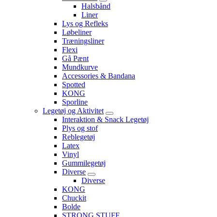
Halsbånd
Liner
Lys og Refleks
Løbeliner
Træningsliner
Flexi
Gå Pænt
Mundkurve
Accessories & Bandana
Spotted
KONG
Sporline
Legetøj og Aktivitet
Interaktion & Snack Legetøj
Plys og stof
Reblegetøj
Latex
Vinyl
Gummilegetøj
Diverse
Diverse
KONG
Chuckit
Bolde
STRONG STUFF