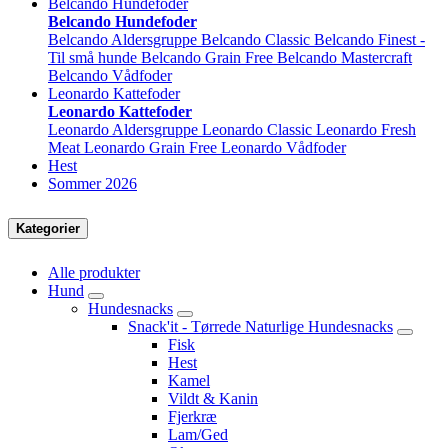
Belcando Hundefoder
Belcando Hundefoder
Belcando Aldersgruppe
Belcando Classic
Belcando Finest -
Til små hunde
Belcando Grain Free
Belcando Mastercraft
Belcando Vådfoder
Leonardo Kattefoder
Leonardo Kattefoder
Leonardo Aldersgruppe
Leonardo Classic
Leonardo Fresh
Meat
Leonardo Grain Free
Leonardo Vådfoder
Hest
Sommer 2026
Kategorier
Alle produkter
Hund
Hundesnacks
Snack'it - Tørrede Naturlige Hundesnacks
Fisk
Hest
Kamel
Vildt & Kanin
Fjerkræ
Lam/Ged