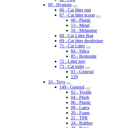
09 - Hygiene
66 - Cat litter mat
67 - Cat litter scoop
06 - Plastic
13 - Metal
16 - Melamine
68 - Cat Litter Bag
69 - Cat litter deodoriser
71 - Cat Litter
84 - Silica
85 - Bentonite
72 - Litter tray
73 - Cat toilet
01 - General
129
10 - Toys
149 - General
02 - Textile
04 - Plush
06 - Plastic
09 - Latex
20 - Foam
21 - TPR
24 - Rubber