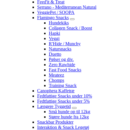
Feed'it & Treat
Serrano - Mediterranean Natural
VeggiePet / SOOPA
Flamingo Snacks
Hundekiks
Collagen Snack / Boost
Hapki
Veggi
R'Hide / Munchy
Natursnacks
Duetto
Pølser og div.
Zero Rawhide
Fast Food Snacks
Meateez
Chomps
Training Snack
Canophera Kaffetræ
Fedtfattige Snacks under 10%
Fedtfattige Snacks under 5%
Længere Tyggetid
Små hunde op til 12kg
Større hunde fra 12kg
Snackbar Produkter
Interaktion & Snack Legetøj