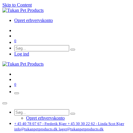
Skip to Content
Opret erhvervskonto
0
Log ind
0
Opret erhvervskonto
+ 45 40 78 07 67 - Frederik Kjær
+ 45 30 30 22 62 - Linda Scot Kjær
info@tukanpetproducts.dk
lager@tukanpetproducts.dk