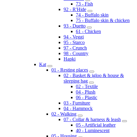
73 - Fish
92 - R'Hide
74 - Buffalo skin
75 - Buffalo skin & chicken
93 - Duetto
61 - Chicken
94 - Veggi
95 - Starco
97 - Crunch
98 - Country
Hapki
Kat
01 - Resting places
02 - Basket & igloo & house &
sleeping bag
02 - Textile
04 - Plush
06 - Plastic
03 - Furniture
04 - Hammock
02 - Walking
07 - Collar & harness & leash
05 - Artificial leather
40 - Luminescent
05 - Housing