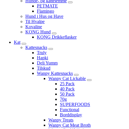
Hunde- og kattelemme
PETMATE
Flamingo
Hund i Hus og Have
Til Hvalpe
Kovaline
KONG Hund
KONG Drikkeflasker
Kat
Kattesnacks
Truly
Hapki
Deli Yumm
Tilskud
Wanpy Kattesnacks
Wanpy Cat Lickable
25 Pack
40 Pack
50 Pack
70g
SUPERFOODS
Functional
Borddisplay
Wanpy Treats
Wanpy Cat Meat Broth