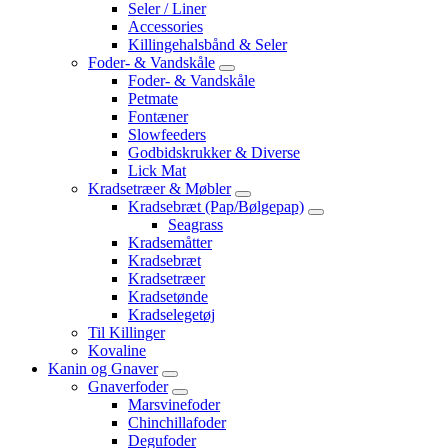
Seler / Liner
Accessories
Killingehalsbånd & Seler
Foder- & Vandskåle
Foder- & Vandskåle
Petmate
Fontæner
Slowfeeders
Godbidskrukker & Diverse
Lick Mat
Kradsetræer & Møbler
Kradsebræt (Pap/Bølgepap)
Seagrass
Kradsemåtter
Kradsebræt
Kradsetræer
Kradsetønde
Kradselegetøj
Til Killinger
Kovaline
Kanin og Gnaver
Gnaverfoder
Marsvinefoder
Chinchillafoder
Degufoder