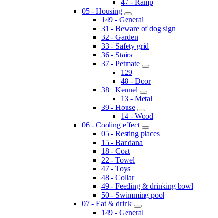
47 - Ramp
05 - Housing
149 - General
31 - Beware of dog sign
32 - Garden
33 - Safety grid
36 - Stairs
37 - Petmate
129
48 - Door
38 - Kennel
13 - Metal
39 - House
14 - Wood
06 - Cooling effect
05 - Resting places
15 - Bandana
18 - Coat
22 - Towel
47 - Toys
48 - Collar
49 - Feeding & drinking bowl
50 - Swimming pool
07 - Eat & drink
149 - General