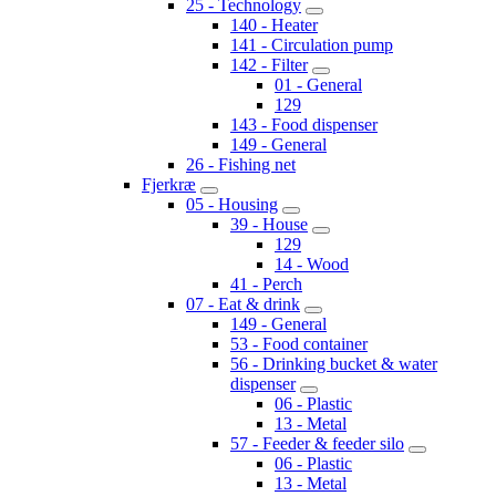
25 - Technology
140 - Heater
141 - Circulation pump
142 - Filter
01 - General
129
143 - Food dispenser
149 - General
26 - Fishing net
Fjerkræ
05 - Housing
39 - House
129
14 - Wood
41 - Perch
07 - Eat & drink
149 - General
53 - Food container
56 - Drinking bucket & water
dispenser
06 - Plastic
13 - Metal
57 - Feeder & feeder silo
06 - Plastic
13 - Metal