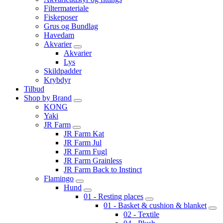
Filtermateriale
Fiskeposer
Grus og Bundlag
Havedam
Akvarier
Akvarier
Lys
Skildpadder
Krybdyr
Tilbud
Shop by Brand
KONG
Yaki
JR Farm
JR Farm Kat
JR Farm Jul
JR Farm Fugl
JR Farm Grainless
JR Farm Back to Instinct
Flamingo
Hund
01 - Resting places
01 - Basket & cushion & blanket
02 - Textile