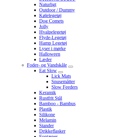
Naturligt
Outdoor / Dummy
Kølelegetøj
Dog Comets
Jolly
Hvalpelegetøj
Flyde-Legetøj
Hamp Legetøj
Lyser i mørke
Halloween
Læder
Foder- og Vandskåle
Eat Slow
Lick Mats
Snusemåtter
Slow Feeders
Keramik
Rustfrit Stål
Bamboo - Bambus
Plastik
Silikone
Melamin
Stander
Drikkeflasker
Fontæner