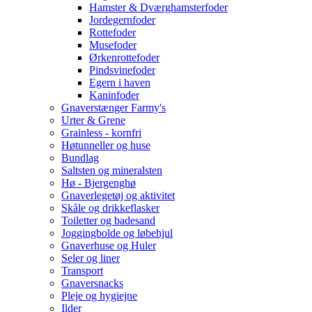
Hamster & Dværghamsterfoder
Jordegernfoder
Rottefoder
Musefoder
Ørkenrottefoder
Pindsvinefoder
Egern i haven
Kaninfoder
Gnaverstænger Farmy's
Urter & Grene
Grainless - kornfri
Høtunneller og huse
Bundlag
Saltsten og mineralsten
Hø - Bjergenghø
Gnaverlegetøj og aktivitet
Skåle og drikkeflasker
Toiletter og badesand
Joggingbolde og løbehjul
Gnaverhuse og Huler
Seler og liner
Transport
Gnaversnacks
Pleje og hygiejne
Ilder