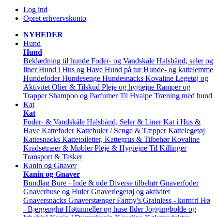
Log ind
Opret erhvervskonto
NYHEDER
Hund
Hund
Beklædning til hunde
Foder- og Vandskåle
Halsbånd, seler og
liner
Hund i Hus og Have
Hund på tur
Hunde- og kattelemme
Hundefoder
Hundesenge
Hundesnacks
Kovaline
Legetøj og
Aktivitet
Olier & Tilskud
Pleje og hygiejne
Ramper og
Trapper
Shampoo og Parfumer
Til Hvalpe
Træning med hund
Kat
Kat
Foder- & Vandskåle
Halsbånd, Seler & Liner
Kat i Hus &
Have
Kattefoder
Kattehuler / Senge & Tæpper
Kattelegetøj
Kattesnacks
Kattetoiletter, Kattegrus & Tilbehør
Kovaline
Kradsetræer & Møbler
Pleje & Hygiejne
Til Killinger
Transport & Tasker
Kanin og Gnaver
Kanin og Gnaver
Bundlag
Bure - Inde & ude
Diverse tilbehør
Gnaverfoder
Gnaverhuse og Huler
Gnaverlegetøj og aktivitet
Gnaversnacks
Gnaverstænger Farmy's
Grainless - kornfri
Hø
- Bjergenghø
Høtunneller og huse
Ilder
Joggingbolde og