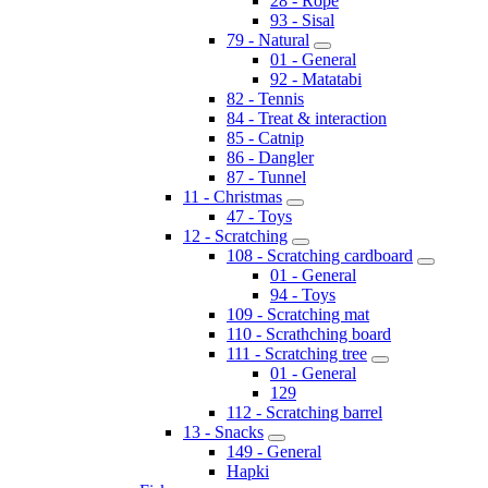
28 - Rope
93 - Sisal
79 - Natural
01 - General
92 - Matatabi
82 - Tennis
84 - Treat & interaction
85 - Catnip
86 - Dangler
87 - Tunnel
11 - Christmas
47 - Toys
12 - Scratching
108 - Scratching cardboard
01 - General
94 - Toys
109 - Scratching mat
110 - Scrathching board
111 - Scratching tree
01 - General
129
112 - Scratching barrel
13 - Snacks
149 - General
Hapki