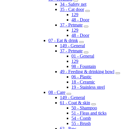
34 - Safety net
35 - Cat door
129
48 - Door
37 - Petmate
129
48 - Door
07 - Eat & drink
149 - General
37 - Petmate
01 - General
129
98 - Fountain
49 - Feeding & drinking bowl
06 - Plastic
18 - Ceramic
19 - Stainless steel
08 - Care
149 - General
61 - Coat & skin
50 - Shampoo
51 - Fleas and ticks
54 - Comb
55 - Brush
62 - Paw