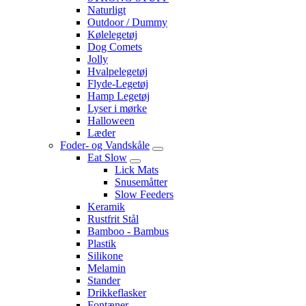
Naturligt
Outdoor / Dummy
Kølelegetøj
Dog Comets
Jolly
Hvalpelegetøj
Flyde-Legetøj
Hamp Legetøj
Lyser i mørke
Halloween
Læder
Foder- og Vandskåle
Eat Slow
Lick Mats
Snusemåtter
Slow Feeders
Keramik
Rustfrit Stål
Bamboo - Bambus
Plastik
Silikone
Melamin
Stander
Drikkeflasker
Fontæner