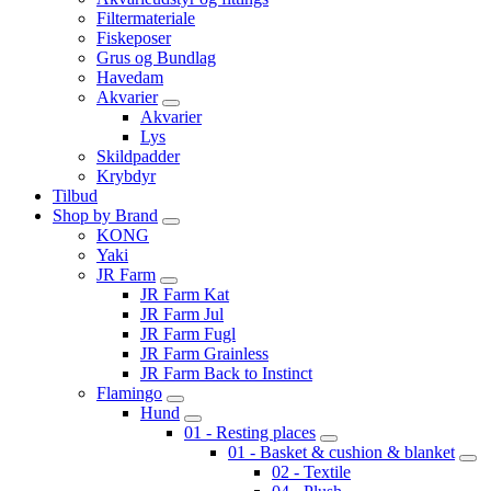
Filtermateriale
Fiskeposer
Grus og Bundlag
Havedam
Akvarier
Akvarier
Lys
Skildpadder
Krybdyr
Tilbud
Shop by Brand
KONG
Yaki
JR Farm
JR Farm Kat
JR Farm Jul
JR Farm Fugl
JR Farm Grainless
JR Farm Back to Instinct
Flamingo
Hund
01 - Resting places
01 - Basket & cushion & blanket
02 - Textile