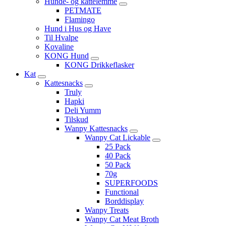
Hunde- og kattelemme
PETMATE
Flamingo
Hund i Hus og Have
Til Hvalpe
Kovaline
KONG Hund
KONG Drikkeflasker
Kat
Kattesnacks
Truly
Hapki
Deli Yumm
Tilskud
Wanpy Kattesnacks
Wanpy Cat Lickable
25 Pack
40 Pack
50 Pack
70g
SUPERFOODS
Functional
Borddisplay
Wanpy Treats
Wanpy Cat Meat Broth