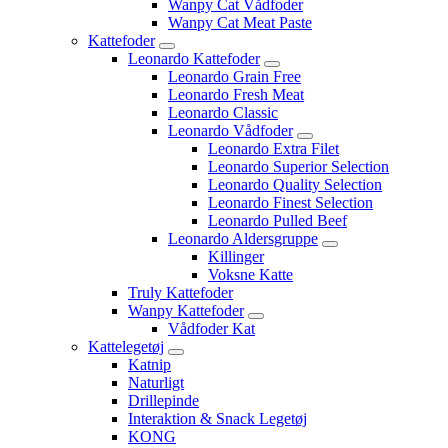
Wanpy Cat Vådfoder
Wanpy Cat Meat Paste
Kattefoder
Leonardo Kattefoder
Leonardo Grain Free
Leonardo Fresh Meat
Leonardo Classic
Leonardo Vådfoder
Leonardo Extra Filet
Leonardo Superior Selection
Leonardo Quality Selection
Leonardo Finest Selection
Leonardo Pulled Beef
Leonardo Aldersgruppe
Killinger
Voksne Katte
Truly Kattefoder
Wanpy Kattefoder
Vådfoder Kat
Kattelegetøj
Katnip
Naturligt
Drillepinde
Interaktion & Snack Legetøj
KONG