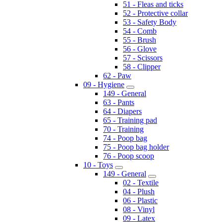
51 - Fleas and ticks
52 - Protective collar
53 - Safety Body
54 - Comb
55 - Brush
56 - Glove
57 - Scissors
58 - Clipper
62 - Paw
09 - Hygiene
149 - General
63 - Pants
64 - Diapers
65 - Training pad
70 - Training
74 - Poop bag
75 - Poop bag holder
76 - Poop scoop
10 - Toys
149 - General
02 - Textile
04 - Plush
06 - Plastic
08 - Vinyl
09 - Latex