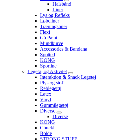
Halsbånd
Liner
Lys og Refleks
Løbeliner
Træningsliner
Flexi
Gå Pænt
Mundkurve
Accessories & Bandana
Spotted
KONG
Sporline
Legetøj og Aktivitet
Interaktion & Snack Legetøj
Plys og stof
Reblegetøj
Latex
Vinyl
Gummilegetøj
Diverse
Diverse
KONG
Chuckit
Bolde
STRONG STUFF