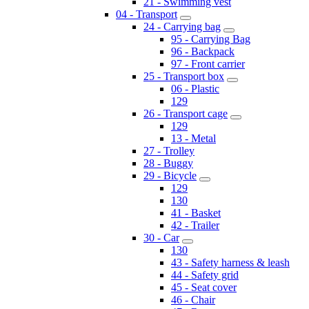
21 - Swimming vest
04 - Transport
24 - Carrying bag
95 - Carrying Bag
96 - Backpack
97 - Front carrier
25 - Transport box
06 - Plastic
129
26 - Transport cage
129
13 - Metal
27 - Trolley
28 - Buggy
29 - Bicycle
129
130
41 - Basket
42 - Trailer
30 - Car
130
43 - Safety harness & leash
44 - Safety grid
45 - Seat cover
46 - Chair