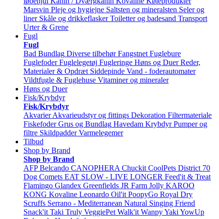
løbehjul
Kanin / Dværgkanin
Kovaline
Køleprodukter
Marsvin
Pleje og hygiejne
Saltsten og mineralsten
Seler og
liner
Skåle og drikkeflasker
Toiletter og badesand
Transport
Urter & Grene
Fugl
Fugl
Bad
Bundlag
Diverse tilbehør
Fangstnet
Fuglebure
Fuglefoder
Fuglelegetøj
Fugleringe
Høns og Duer
Reder,
Materialer & Opdræt
Siddepinde
Vand - foderautomater
Vildtfugle & Fuglehuse
Vitaminer og mineraler
Høns og Duer
Fisk/Krybdyr
Fisk/Krybdyr
Akvarier
Akvarieudstyr og fittings
Dekoration
Filtermateriale
Fiskefoder
Grus og Bundlag
Havedam
Krybdyr
Pumper og
filtre
Skildpadder
Varmelegemer
Tilbud
Shop by Brand
Shop by Brand
AFP
Belcando
CANOPHERA
Chuckit
CoolPets
District 70
Dog Comets
EAT SLOW - LIVE LONGER
Feed'it & Treat
Flamingo
Glandex
Greenfields
JR Farm
Jolly
KAROO
KONG
Kovaline
Leonardo
Oil'it
PoopyGo
Royal Dry
Scruffs
Serrano - Mediterranean Natural
Singing Friend
Snack'it
Taki
Truly
VeggiePet
Walk'it
Wanpy
Yaki
YowUp