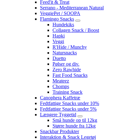
Feed'it & Treat
Serrano - Mediterranean Natural
VeggiePet / SOOPA
Flamingo Snacks
Hundekiks
Collagen Snack / Boost
Hapki
Veggi
R'Hide / Munchy
Natursnacks
Duetto
Pølser og div.
Zero Rawhide
Fast Food Snacks
Meateez
Chomps
Training Snack
Canophera Kaffetræ
Fedtfattige Snacks under 10%
Fedtfattige Snacks under 5%
Længere Tyggetid
Små hunde op til 12kg
Større hunde fra 12kg
Snackbar Produkter
Interaktion & Snack Legetøj