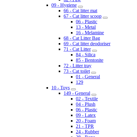
09 - Hygiene
66 - Cat litter mat
67 - Cat litter scoop
06 - Plastic
13 - Metal
16 - Melamine
68 - Cat Litter Bag
69 - Cat litter deodoriser
71 - Cat Litter
84 - Silica
85 - Bentonite
72 - Litter tray
73 - Cat toilet
01 - General
129
10 - Toys
149 - General
02 - Textile
04 - Plush
06 - Plastic
09 - Latex
20 - Foam
21 - TPR
24 - Rubber