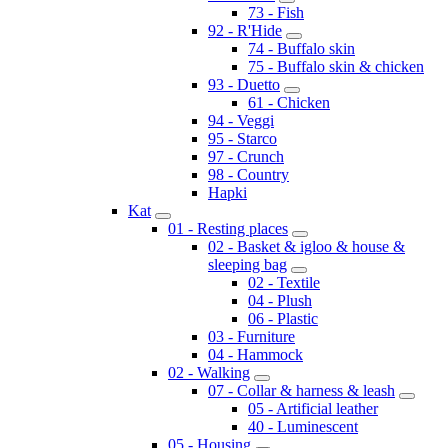
73 - Fish
92 - R'Hide
74 - Buffalo skin
75 - Buffalo skin & chicken
93 - Duetto
61 - Chicken
94 - Veggi
95 - Starco
97 - Crunch
98 - Country
Hapki
Kat
01 - Resting places
02 - Basket & igloo & house &
sleeping bag
02 - Textile
04 - Plush
06 - Plastic
03 - Furniture
04 - Hammock
02 - Walking
07 - Collar & harness & leash
05 - Artificial leather
40 - Luminescent
05 - Housing