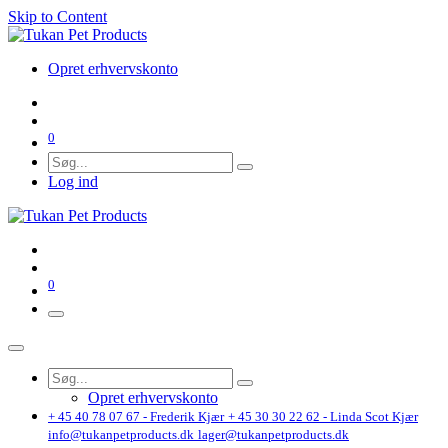
Skip to Content
Opret erhvervskonto
0
Log ind
0
Opret erhvervskonto
+ 45 40 78 07 67 - Frederik Kjær
+ 45 30 30 22 62 - Linda Scot Kjær
info@tukanpetproducts.dk
lager@tukanpetproducts.dk