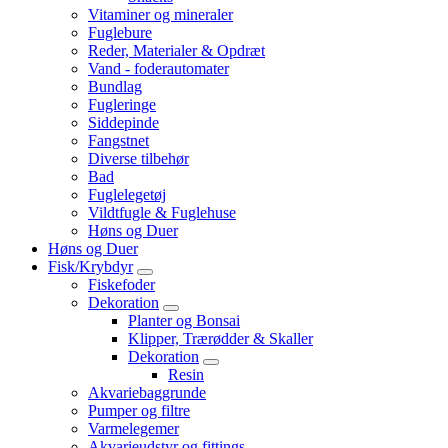
Vitaminer og mineraler
Fuglebure
Reder, Materialer & Opdræt
Vand - foderautomater
Bundlag
Fugleringe
Siddepinde
Fangstnet
Diverse tilbehør
Bad
Fuglelegetøj
Vildtfugle & Fuglehuse
Høns og Duer
Høns og Duer
Fisk/Krybdyr
Fiskefoder
Dekoration
Planter og Bonsai
Klipper, Trærødder & Skaller
Dekoration
Resin
Akvariebaggrunde
Pumper og filtre
Varmelegemer
Akvarieudstyr og fittings