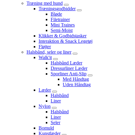
Træning med hund
Træningsgodbidder
Bløde
Filetrainer
Mini Traines
Semi-Moist
Klikker & Godbidstasker
Interaktion & Snack Legetøj
Fløjter
Halsbånd, seler og liner
Walk'it
Halsbånd Læder
Dressurliner Læder
Sporliner Anti-Slip
Med Håndtag
Uden Håndtag
Læder
Halsbånd
Liner
Nylon
Halsbånd
Liner
Seler
Bomuld
Kunstlæder