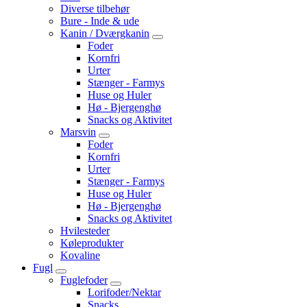
Diverse tilbehør
Bure - Inde & ude
Kanin / Dværgkanin
Foder
Kornfri
Urter
Stænger - Farmys
Huse og Huler
Hø - Bjergenghø
Snacks og Aktivitet
Marsvin
Foder
Kornfri
Urter
Stænger - Farmys
Huse og Huler
Hø - Bjergenghø
Snacks og Aktivitet
Hvilesteder
Køleprodukter
Kovaline
Fugl
Fuglefoder
Lorifoder/Nektar
Snacks