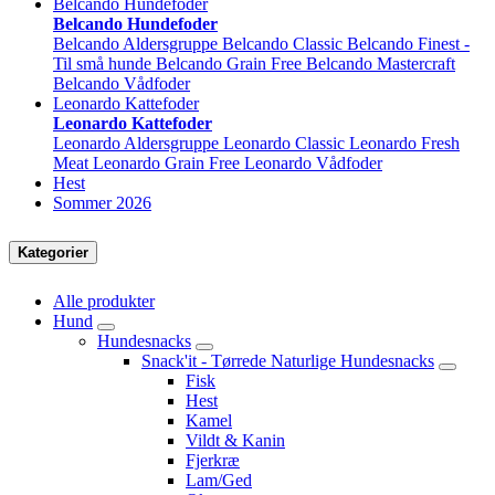
Belcando Hundefoder
Belcando Hundefoder
Belcando Aldersgruppe
Belcando Classic
Belcando Finest -
Til små hunde
Belcando Grain Free
Belcando Mastercraft
Belcando Vådfoder
Leonardo Kattefoder
Leonardo Kattefoder
Leonardo Aldersgruppe
Leonardo Classic
Leonardo Fresh
Meat
Leonardo Grain Free
Leonardo Vådfoder
Hest
Sommer 2026
Kategorier
Alle produkter
Hund
Hundesnacks
Snack'it - Tørrede Naturlige Hundesnacks
Fisk
Hest
Kamel
Vildt & Kanin
Fjerkræ
Lam/Ged