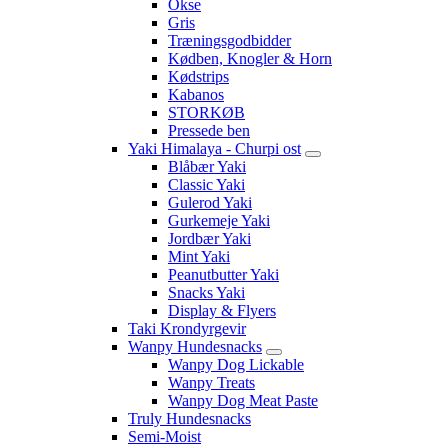
Okse
Gris
Træningsgodbidder
Kødben, Knogler & Horn
Kødstrips
Kabanos
STORKØB
Pressede ben
Yaki Himalaya - Churpi ost
Blåbær Yaki
Classic Yaki
Gulerod Yaki
Gurkemeje Yaki
Jordbær Yaki
Mint Yaki
Peanutbutter Yaki
Snacks Yaki
Display & Flyers
Taki Krondyrgevir
Wanpy Hundesnacks
Wanpy Dog Lickable
Wanpy Treats
Wanpy Dog Meat Paste
Truly Hundesnacks
Semi-Moist