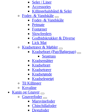
Seler / Liner
Accessories
Killingehalsbånd & Seler
Foder- & Vandskåle
Foder- & Vandskåle
Petmate
Fontæner
Slowfeeders
Godbidskrukker & Diverse
Lick Mat
Kradsetræer & Møbler
Kradsebræt (Pap/Bølgepap)
Seagrass
Kradsemåtter
Kradsebræt
Kradsetræer
Kradsetønde
Kradselegetøj
Til Killinger
Kovaline
Kanin og Gnaver
Gnaverfoder
Marsvinefoder
Chinchillafoder
Degufoder