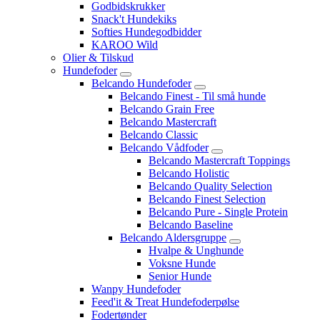
Godbidskrukker
Snack't Hundekiks
Softies Hundegodbidder
KAROO Wild
Olier & Tilskud
Hundefoder
Belcando Hundefoder
Belcando Finest - Til små hunde
Belcando Grain Free
Belcando Mastercraft
Belcando Classic
Belcando Vådfoder
Belcando Mastercraft Toppings
Belcando Holistic
Belcando Quality Selection
Belcando Finest Selection
Belcando Pure - Single Protein
Belcando Baseline
Belcando Aldersgruppe
Hvalpe & Unghunde
Voksne Hunde
Senior Hunde
Wanpy Hundefoder
Feed'it & Treat Hundefoderpølse
Fodertønder