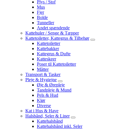
Plys / Stof
Mus
Fjer
Bolde
Tunneller
Andet spændende
Kattehuler / Senge & Tæpper
Kattetoiletter, Kattegrus & Tilbehør
Kattetoiletter
Kattebakker
Kattegrus & Dufte
Katteskeer
Poser til Kattetoiletter
Måtter
Transport & Tasker
Pleje & Hygiejne
Øje & Ørepleje
Tandpleje & Mund
Pels & Hud
Klør
Diverse
Kat i Hus & Have
Halsbånd, Seler & Liner
Kattehalsbånd
Kattehalsbånd inkl. Seler