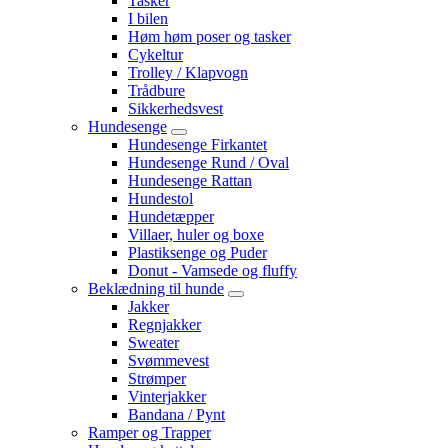
Tasker
I bilen
Høm høm poser og tasker
Cykeltur
Trolley / Klapvogn
Trådbure
Sikkerhedsvest
Hundesenge
Hundesenge Firkantet
Hundesenge Rund / Oval
Hundesenge Rattan
Hundestol
Hundetæpper
Villaer, huler og boxe
Plastiksenge og Puder
Donut - Vamsede og fluffy
Beklædning til hunde
Jakker
Regnjakker
Sweater
Svømmevest
Strømper
Vinterjakker
Bandana / Pynt
Ramper og Trapper