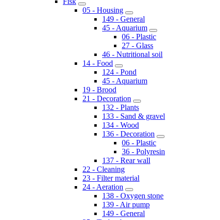
Fisk
05 - Housing
149 - General
45 - Aquarium
06 - Plastic
27 - Glass
46 - Nutritional soil
14 - Food
124 - Pond
45 - Aquarium
19 - Brood
21 - Decoration
132 - Plants
133 - Sand & gravel
134 - Wood
136 - Decoration
06 - Plastic
36 - Polyresin
137 - Rear wall
22 - Cleaning
23 - Filter material
24 - Aeration
138 - Oxygen stone
139 - Air pump
149 - General