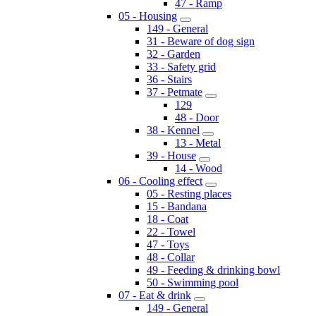
47 - Ramp
05 - Housing
149 - General
31 - Beware of dog sign
32 - Garden
33 - Safety grid
36 - Stairs
37 - Petmate
129
48 - Door
38 - Kennel
13 - Metal
39 - House
14 - Wood
06 - Cooling effect
05 - Resting places
15 - Bandana
18 - Coat
22 - Towel
47 - Toys
48 - Collar
49 - Feeding & drinking bowl
50 - Swimming pool
07 - Eat & drink
149 - General