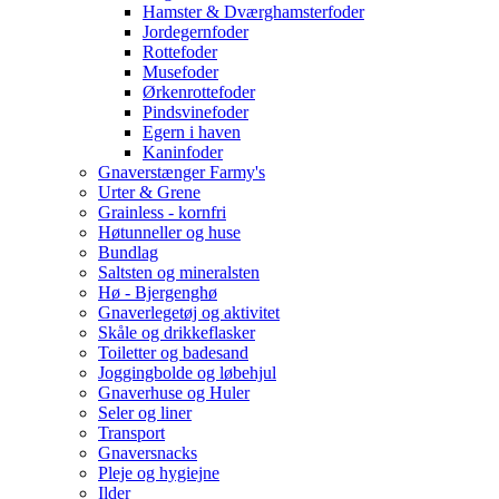
Hamster & Dværghamsterfoder
Jordegernfoder
Rottefoder
Musefoder
Ørkenrottefoder
Pindsvinefoder
Egern i haven
Kaninfoder
Gnaverstænger Farmy's
Urter & Grene
Grainless - kornfri
Høtunneller og huse
Bundlag
Saltsten og mineralsten
Hø - Bjergenghø
Gnaverlegetøj og aktivitet
Skåle og drikkeflasker
Toiletter og badesand
Joggingbolde og løbehjul
Gnaverhuse og Huler
Seler og liner
Transport
Gnaversnacks
Pleje og hygiejne
Ilder