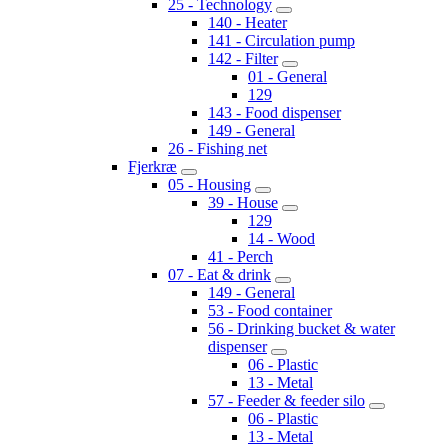
25 - Technology
140 - Heater
141 - Circulation pump
142 - Filter
01 - General
129
143 - Food dispenser
149 - General
26 - Fishing net
Fjerkræ
05 - Housing
39 - House
129
14 - Wood
41 - Perch
07 - Eat & drink
149 - General
53 - Food container
56 - Drinking bucket & water
dispenser
06 - Plastic
13 - Metal
57 - Feeder & feeder silo
06 - Plastic
13 - Metal