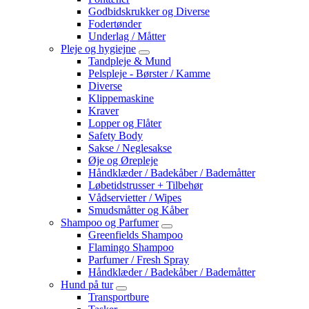
Godbidskrukker og Diverse
Fodertønder
Underlag / Måtter
Pleje og hygiejne
Tandpleje & Mund
Pelspleje - Børster / Kamme
Diverse
Klippemaskine
Kraver
Lopper og Flåter
Safety Body
Sakse / Neglesakse
Øje og Ørepleje
Håndklæder / Badekåber / Bademåtter
Løbetidstrusser + Tilbehør
Vådservietter / Wipes
Smudsmåtter og Kåber
Shampoo og Parfumer
Greenfields Shampoo
Flamingo Shampoo
Parfumer / Fresh Spray
Håndklæder / Badekåber / Bademåtter
Hund på tur
Transportbure