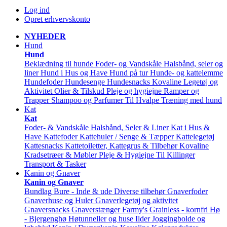
Log ind
Opret erhvervskonto
NYHEDER
Hund
Hund
Beklædning til hunde
Foder- og Vandskåle
Halsbånd, seler og
liner
Hund i Hus og Have
Hund på tur
Hunde- og kattelemme
Hundefoder
Hundesenge
Hundesnacks
Kovaline
Legetøj og
Aktivitet
Olier & Tilskud
Pleje og hygiejne
Ramper og
Trapper
Shampoo og Parfumer
Til Hvalpe
Træning med hund
Kat
Kat
Foder- & Vandskåle
Halsbånd, Seler & Liner
Kat i Hus &
Have
Kattefoder
Kattehuler / Senge & Tæpper
Kattelegetøj
Kattesnacks
Kattetoiletter, Kattegrus & Tilbehør
Kovaline
Kradsetræer & Møbler
Pleje & Hygiejne
Til Killinger
Transport & Tasker
Kanin og Gnaver
Kanin og Gnaver
Bundlag
Bure - Inde & ude
Diverse tilbehør
Gnaverfoder
Gnaverhuse og Huler
Gnaverlegetøj og aktivitet
Gnaversnacks
Gnaverstænger Farmy's
Grainless - kornfri
Hø
- Bjergenghø
Høtunneller og huse
Ilder
Joggingbolde og