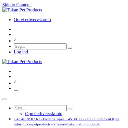
Skip to Content
Opret erhvervskonto
0
Log ind
0
Opret erhvervskonto
+ 45 40 78 07 67 - Frederik Kjær
+ 45 30 30 22 62 - Linda Scot Kjær
info@tukanpetproducts.dk
lager@tukanpetproducts.dk