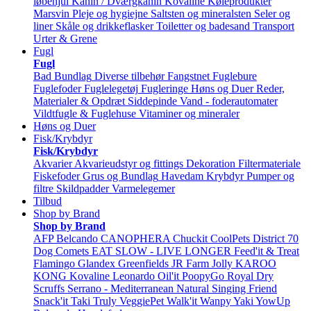
løbehjul
Kanin / Dværgkanin
Kovaline
Køleprodukter
Marsvin
Pleje og hygiejne
Saltsten og mineralsten
Seler og
liner
Skåle og drikkeflasker
Toiletter og badesand
Transport
Urter & Grene
Fugl
Fugl
Bad
Bundlag
Diverse tilbehør
Fangstnet
Fuglebure
Fuglefoder
Fuglelegetøj
Fugleringe
Høns og Duer
Reder,
Materialer & Opdræt
Siddepinde
Vand - foderautomater
Vildtfugle & Fuglehuse
Vitaminer og mineraler
Høns og Duer
Fisk/Krybdyr
Fisk/Krybdyr
Akvarier
Akvarieudstyr og fittings
Dekoration
Filtermateriale
Fiskefoder
Grus og Bundlag
Havedam
Krybdyr
Pumper og
filtre
Skildpadder
Varmelegemer
Tilbud
Shop by Brand
Shop by Brand
AFP
Belcando
CANOPHERA
Chuckit
CoolPets
District 70
Dog Comets
EAT SLOW - LIVE LONGER
Feed'it & Treat
Flamingo
Glandex
Greenfields
JR Farm
Jolly
KAROO
KONG
Kovaline
Leonardo
Oil'it
PoopyGo
Royal Dry
Scruffs
Serrano - Mediterranean Natural
Singing Friend
Snack'it
Taki
Truly
VeggiePet
Walk'it
Wanpy
Yaki
YowUp