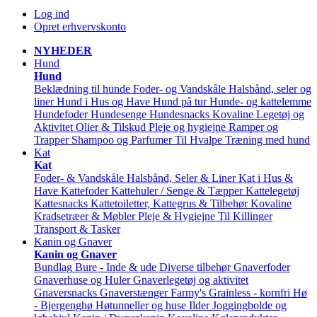
Log ind
Opret erhvervskonto
NYHEDER
Hund
Hund
Beklædning til hunde
Foder- og Vandskåle
Halsbånd, seler og
liner
Hund i Hus og Have
Hund på tur
Hunde- og kattelemme
Hundefoder
Hundesenge
Hundesnacks
Kovaline
Legetøj og
Aktivitet
Olier & Tilskud
Pleje og hygiejne
Ramper og
Trapper
Shampoo og Parfumer
Til Hvalpe
Træning med hund
Kat
Kat
Foder- & Vandskåle
Halsbånd, Seler & Liner
Kat i Hus &
Have
Kattefoder
Kattehuler / Senge & Tæpper
Kattelegetøj
Kattesnacks
Kattetoiletter, Kattegrus & Tilbehør
Kovaline
Kradsetræer & Møbler
Pleje & Hygiejne
Til Killinger
Transport & Tasker
Kanin og Gnaver
Kanin og Gnaver
Bundlag
Bure - Inde & ude
Diverse tilbehør
Gnaverfoder
Gnaverhuse og Huler
Gnaverlegetøj og aktivitet
Gnaversnacks
Gnaverstænger Farmy's
Grainless - kornfri
Hø
- Bjergenghø
Høtunneller og huse
Ilder
Joggingbolde og