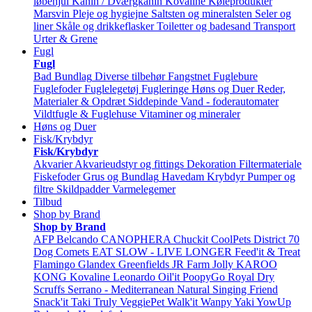
løbehjul
Kanin / Dværgkanin
Kovaline
Køleprodukter
Marsvin
Pleje og hygiejne
Saltsten og mineralsten
Seler og
liner
Skåle og drikkeflasker
Toiletter og badesand
Transport
Urter & Grene
Fugl
Fugl
Bad
Bundlag
Diverse tilbehør
Fangstnet
Fuglebure
Fuglefoder
Fuglelegetøj
Fugleringe
Høns og Duer
Reder,
Materialer & Opdræt
Siddepinde
Vand - foderautomater
Vildtfugle & Fuglehuse
Vitaminer og mineraler
Høns og Duer
Fisk/Krybdyr
Fisk/Krybdyr
Akvarier
Akvarieudstyr og fittings
Dekoration
Filtermateriale
Fiskefoder
Grus og Bundlag
Havedam
Krybdyr
Pumper og
filtre
Skildpadder
Varmelegemer
Tilbud
Shop by Brand
Shop by Brand
AFP
Belcando
CANOPHERA
Chuckit
CoolPets
District 70
Dog Comets
EAT SLOW - LIVE LONGER
Feed'it & Treat
Flamingo
Glandex
Greenfields
JR Farm
Jolly
KAROO
KONG
Kovaline
Leonardo
Oil'it
PoopyGo
Royal Dry
Scruffs
Serrano - Mediterranean Natural
Singing Friend
Snack'it
Taki
Truly
VeggiePet
Walk'it
Wanpy
Yaki
YowUp