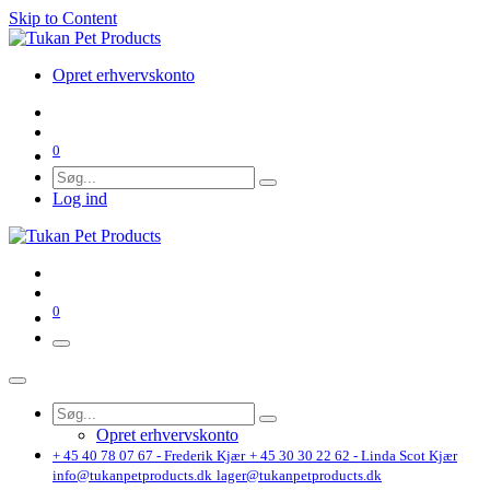
Skip to Content
Opret erhvervskonto
0
Log ind
0
Opret erhvervskonto
+ 45 40 78 07 67 - Frederik Kjær
+ 45 30 30 22 62 - Linda Scot Kjær
info@tukanpetproducts.dk
lager@tukanpetproducts.dk