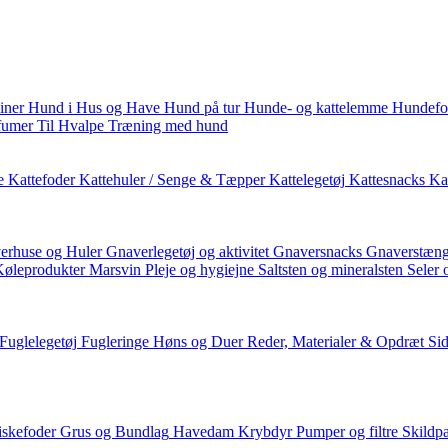
iner
Hund i Hus og Have
Hund på tur
Hunde- og kattelemme
Hundefo
fumer
Til Hvalpe
Træning med hund
e
Kattefoder
Kattehuler / Senge & Tæpper
Kattelegetøj
Kattesnacks
Kat
erhuse og Huler
Gnaverlegetøj og aktivitet
Gnaversnacks
Gnaverstæng
Køleprodukter
Marsvin
Pleje og hygiejne
Saltsten og mineralsten
Seler 
Fuglelegetøj
Fugleringe
Høns og Duer
Reder, Materialer & Opdræt
Si
iskefoder
Grus og Bundlag
Havedam
Krybdyr
Pumper og filtre
Skildp