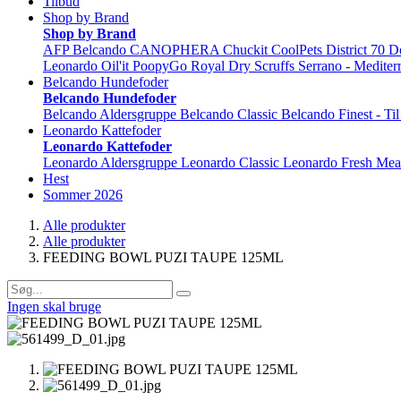
Tilbud
Shop by Brand
Shop by Brand
AFP
Belcando
CANOPHERA
Chuckit
CoolPets
District 70
D
Leonardo
Oil'it
PoopyGo
Royal Dry
Scruffs
Serrano - Mediter
Belcando Hundefoder
Belcando Hundefoder
Belcando Aldersgruppe
Belcando Classic
Belcando Finest - Ti
Leonardo Kattefoder
Leonardo Kattefoder
Leonardo Aldersgruppe
Leonardo Classic
Leonardo Fresh Mea
Hest
Sommer 2026
Alle produkter
Alle produkter
FEEDING BOWL PUZI TAUPE 125ML
Ingen skal bruge