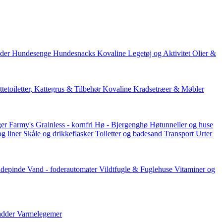
der
Hundesenge
Hundesnacks
Kovaline
Legetøj og Aktivitet
Olier &
tetoiletter, Kattegrus & Tilbehør
Kovaline
Kradsetræer & Møbler
er Farmy's
Grainless - kornfri
Hø - Bjergenghø
Høtunneller og huse
og liner
Skåle og drikkeflasker
Toiletter og badesand
Transport
Urter
ddepinde
Vand - foderautomater
Vildtfugle & Fuglehuse
Vitaminer og
adder
Varmelegemer