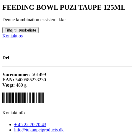
FEEDING BOWL PUZI TAUPE 125ML
Denne kombination eksistere ikke.
Tilføj til ønskeliste
Kontakt os
Del
Varenummer:
561499
EAN:
5400585233230
Vægt:
480
g
Kontaktinfo
+ 45 22 70 70 43
info@tukanpetproducts.dk