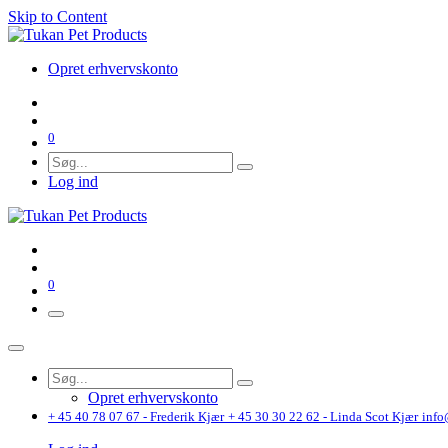
Skip to Content
Opret erhvervskonto
0
Log ind
0
Opret erhvervskonto
+ 45 40 78 07 67 - Frederik Kjær
+ 45 30 30 22 62 - Linda Scot Kjær
info