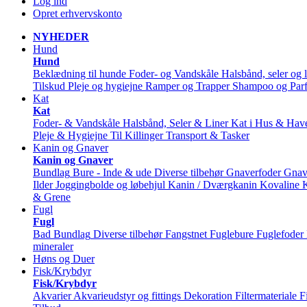
Log ind
Opret erhvervskonto
NYHEDER
Hund
Hund
Beklædning til hunde
Foder- og Vandskåle
Halsbånd, seler og l
Tilskud
Pleje og hygiejne
Ramper og Trapper
Shampoo og Par
Kat
Kat
Foder- & Vandskåle
Halsbånd, Seler & Liner
Kat i Hus & Hav
Pleje & Hygiejne
Til Killinger
Transport & Tasker
Kanin og Gnaver
Kanin og Gnaver
Bundlag
Bure - Inde & ude
Diverse tilbehør
Gnaverfoder
Gnav
Ilder
Joggingbolde og løbehjul
Kanin / Dværgkanin
Kovaline
& Grene
Fugl
Fugl
Bad
Bundlag
Diverse tilbehør
Fangstnet
Fuglebure
Fuglefoder
mineraler
Høns og Duer
Fisk/Krybdyr
Fisk/Krybdyr
Akvarier
Akvarieudstyr og fittings
Dekoration
Filtermateriale
F