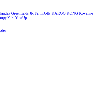
landex
Greenfields
JR Farm
Jolly
KAROO
KONG
Kovaline
anpy
Yaki
YowUp
oder