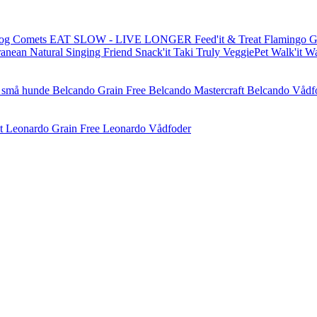
og Comets
EAT SLOW - LIVE LONGER
Feed'it & Treat
Flamingo
G
ranean Natural
Singing Friend
Snack'it
Taki
Truly
VeggiePet
Walk'it
W
l små hunde
Belcando Grain Free
Belcando Mastercraft
Belcando Vådf
t
Leonardo Grain Free
Leonardo Vådfoder