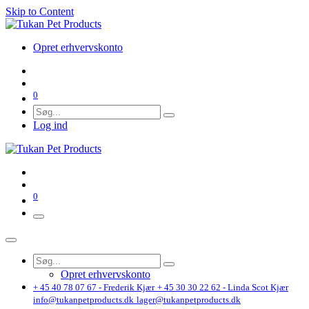
Skip to Content
Opret erhvervskonto
0
Log ind
0
Opret erhvervskonto
+ 45 40 78 07 67 - Frederik Kjær
+ 45 30 30 22 62 - Linda Scot Kjær
info@tukanpetproducts.dk
lager@tukanpetproducts.dk