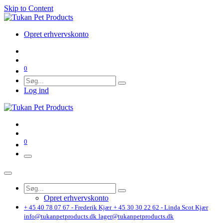
Skip to Content
Opret erhvervskonto
0
Log ind
0
Opret erhvervskonto
+ 45 40 78 07 67 - Frederik Kjær
+ 45 30 30 22 62 - Linda Scot Kjær
info@tukanpetproducts.dk
lager@tukanpetproducts.dk