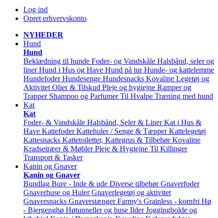
Log ind
Opret erhvervskonto
NYHEDER
Hund
Hund
Beklædning til hunde
Foder- og Vandskåle
Halsbånd, seler og
liner
Hund i Hus og Have
Hund på tur
Hunde- og kattelemme
Hundefoder
Hundesenge
Hundesnacks
Kovaline
Legetøj og
Aktivitet
Olier & Tilskud
Pleje og hygiejne
Ramper og
Trapper
Shampoo og Parfumer
Til Hvalpe
Træning med hund
Kat
Kat
Foder- & Vandskåle
Halsbånd, Seler & Liner
Kat i Hus &
Have
Kattefoder
Kattehuler / Senge & Tæpper
Kattelegetøj
Kattesnacks
Kattetoiletter, Kattegrus & Tilbehør
Kovaline
Kradsetræer & Møbler
Pleje & Hygiejne
Til Killinger
Transport & Tasker
Kanin og Gnaver
Kanin og Gnaver
Bundlag
Bure - Inde & ude
Diverse tilbehør
Gnaverfoder
Gnaverhuse og Huler
Gnaverlegetøj og aktivitet
Gnaversnacks
Gnaverstænger Farmy's
Grainless - kornfri
Hø
- Bjergenghø
Høtunneller og huse
Ilder
Joggingbolde og