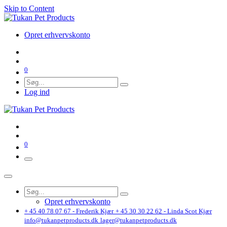
Skip to Content
Opret erhvervskonto
0
Log ind
0
Opret erhvervskonto
+ 45 40 78 07 67 - Frederik Kjær
+ 45 30 30 22 62 - Linda Scot Kjær
info@tukanpetproducts.dk
lager@tukanpetproducts.dk