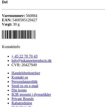
Del
Varenummer:
560884
EAN:
5400585129427
Vægt:
30
g
Kontaktinfo
+ 45 22 70 70 43
info@tukanpetproducts.dk
CVR: 20427949
Handelsbetingelser
Kontakt os
Persondatapolitik
Send os en e-mail
Din konto
B2B grossist i dyreartikler
Private Brands
Rabatordning