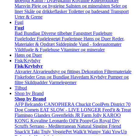
løbehjul
Kanin / Dværgkanin
Kovaline
Køleprodukter
Marsvin
Pleje og hygiejne
Saltsten og mineralsten
Seler og
liner
Skåle og drikkeflasker
Toiletter og badesand
Transport
Urter & Grene
Fugl
Fugl
Bad
Bundlag
Diverse tilbehør
Fangstnet
Fuglebure
Fuglefoder
Fuglelegetøj
Fugleringe
Høns og Duer
Reder,
Materialer & Opdræt
Siddepinde
Vand - foderautomater
Vildtfugle & Fuglehuse
Vitaminer og mineraler
Høns og Duer
Fisk/Krybdyr
Fisk/Krybdyr
Akvarier
Akvarieudstyr og fittings
Dekoration
Filtermateriale
Fiskefoder
Grus og Bundlag
Havedam
Krybdyr
Pumper og
filtre
Skildpadder
Varmelegemer
Tilbud
Shop by Brand
Shop by Brand
AFP
Belcando
CANOPHERA
Chuckit
CoolPets
District 70
Dog Comets
EAT SLOW - LIVE LONGER
Feed'it & Treat
Flamingo
Glandex
Greenfields
JR Farm
Jolly
KAROO
KONG
Kovaline
Leonardo
Oil'it
PoopyGo
Royal Dry
Scruffs
Serrano - Mediterranean Natural
Singing Friend
Snack'it
Taki
Truly
VeggiePet
Walk'it
Wanpy
Yaki
YowUp