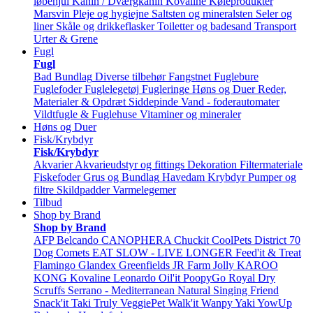
løbehjul
Kanin / Dværgkanin
Kovaline
Køleprodukter
Marsvin
Pleje og hygiejne
Saltsten og mineralsten
Seler og
liner
Skåle og drikkeflasker
Toiletter og badesand
Transport
Urter & Grene
Fugl
Fugl
Bad
Bundlag
Diverse tilbehør
Fangstnet
Fuglebure
Fuglefoder
Fuglelegetøj
Fugleringe
Høns og Duer
Reder,
Materialer & Opdræt
Siddepinde
Vand - foderautomater
Vildtfugle & Fuglehuse
Vitaminer og mineraler
Høns og Duer
Fisk/Krybdyr
Fisk/Krybdyr
Akvarier
Akvarieudstyr og fittings
Dekoration
Filtermateriale
Fiskefoder
Grus og Bundlag
Havedam
Krybdyr
Pumper og
filtre
Skildpadder
Varmelegemer
Tilbud
Shop by Brand
Shop by Brand
AFP
Belcando
CANOPHERA
Chuckit
CoolPets
District 70
Dog Comets
EAT SLOW - LIVE LONGER
Feed'it & Treat
Flamingo
Glandex
Greenfields
JR Farm
Jolly
KAROO
KONG
Kovaline
Leonardo
Oil'it
PoopyGo
Royal Dry
Scruffs
Serrano - Mediterranean Natural
Singing Friend
Snack'it
Taki
Truly
VeggiePet
Walk'it
Wanpy
Yaki
YowUp