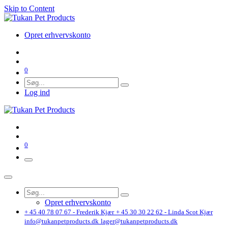
Skip to Content
Opret erhvervskonto
0
Log ind
0
Opret erhvervskonto
+ 45 40 78 07 67 - Frederik Kjær
+ 45 30 30 22 62 - Linda Scot Kjær
info@tukanpetproducts.dk
lager@tukanpetproducts.dk