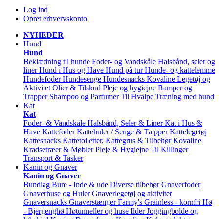
Log ind
Opret erhvervskonto
NYHEDER
Hund
Hund
Beklædning til hunde
Foder- og Vandskåle
Halsbånd, seler og
liner
Hund i Hus og Have
Hund på tur
Hunde- og kattelemme
Hundefoder
Hundesenge
Hundesnacks
Kovaline
Legetøj og
Aktivitet
Olier & Tilskud
Pleje og hygiejne
Ramper og
Trapper
Shampoo og Parfumer
Til Hvalpe
Træning med hund
Kat
Kat
Foder- & Vandskåle
Halsbånd, Seler & Liner
Kat i Hus &
Have
Kattefoder
Kattehuler / Senge & Tæpper
Kattelegetøj
Kattesnacks
Kattetoiletter, Kattegrus & Tilbehør
Kovaline
Kradsetræer & Møbler
Pleje & Hygiejne
Til Killinger
Transport & Tasker
Kanin og Gnaver
Kanin og Gnaver
Bundlag
Bure - Inde & ude
Diverse tilbehør
Gnaverfoder
Gnaverhuse og Huler
Gnaverlegetøj og aktivitet
Gnaversnacks
Gnaverstænger Farmy's
Grainless - kornfri
Hø
- Bjergenghø
Høtunneller og huse
Ilder
Joggingbolde og