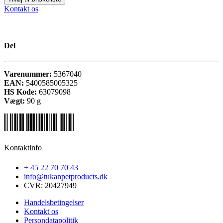
Kontakt os
Del
Varenummer:
5367040
EAN:
5400585005325
HS Kode:
63079098
Vægt:
90
g
Kontaktinfo
+ 45 22 70 70 43
info@tukanpetproducts.dk
CVR: 20427949
Handelsbetingelser
Kontakt os
Persondatapolitik