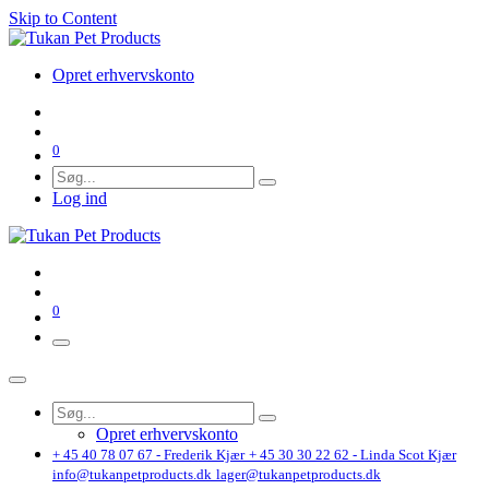
Skip to Content
Opret erhvervskonto
0
Log ind
0
Opret erhvervskonto
+ 45 40 78 07 67 - Frederik Kjær
+ 45 30 30 22 62 - Linda Scot Kjær
info@tukanpetproducts.dk
lager@tukanpetproducts.dk