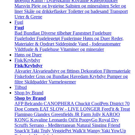
løbehjul
Kanin / Dværgkanin
Kovaline
Køleprodukter
Marsvin
Pleje og hygiejne
Saltsten og mineralsten
Seler og
liner
Skåle og drikkeflasker
Toiletter og badesand
Transport
Urter & Grene
Fugl
Fugl
Bad
Bundlag
Diverse tilbehør
Fangstnet
Fuglebure
Fuglefoder
Fuglelegetøj
Fugleringe
Høns og Duer
Reder,
Materialer & Opdræt
Siddepinde
Vand - foderautomater
Vildtfugle & Fuglehuse
Vitaminer og mineraler
Høns og Duer
Fisk/Krybdyr
Fisk/Krybdyr
Akvarier
Akvarieudstyr og fittings
Dekoration
Filtermateriale
Fiskefoder
Grus og Bundlag
Havedam
Krybdyr
Pumper og
filtre
Skildpadder
Varmelegemer
Tilbud
Shop by Brand
Shop by Brand
AFP
Belcando
CANOPHERA
Chuckit
CoolPets
District 70
Dog Comets
EAT SLOW - LIVE LONGER
Feed'it & Treat
Flamingo
Glandex
Greenfields
JR Farm
Jolly
KAROO
KONG
Kovaline
Leonardo
Oil'it
PoopyGo
Royal Dry
Scruffs
Serrano - Mediterranean Natural
Singing Friend
Snack'it
Taki
Truly
VeggiePet
Walk'it
Wanpy
Yaki
YowUp