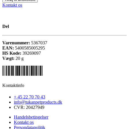
Kontakt os
Del
Varenummer:
5367037
EAN:
5400585005295
HS Kode:
39269097
Vægt:
20
g
Kontaktinfo
+ 45 22 70 70 43
info@tukanpetproducts.dk
CVR: 20427949
Handelsbetingelser
Kontakt os
Persondatapolitik