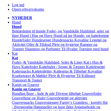
Log ind
Opret erhvervskonto
NYHEDER
Hund
Hund
Beklædning til hunde
Foder- og Vandskåle
Halsbånd, seler og
liner
Hund i Hus og Have
Hund på tur
Hunde- og kattelemme
Hundefoder
Hundesenge
Hundesnacks
Kovaline
Legetøj og
Aktivitet
Olier & Tilskud
Pleje og hygiejne
Ramper og
Trapper
Shampoo og Parfumer
Til Hvalpe
Træning med hund
Kat
Kat
Foder- & Vandskåle
Halsbånd, Seler & Liner
Kat i Hus &
Have
Kattefoder
Kattehuler / Senge & Tæpper
Kattelegetøj
Kattesnacks
Kattetoiletter, Kattegrus & Tilbehør
Kovaline
Kradsetræer & Møbler
Pleje & Hygiejne
Til Killinger
Transport & Tasker
Kanin og Gnaver
Kanin og Gnaver
Bundlag
Bure - Inde & ude
Diverse tilbehør
Gnaverfoder
Gnaverhuse og Huler
Gnaverlegetøj og aktivitet
Gnaversnacks
Gnaverstænger Farmy's
Grainless - kornfri
Hø
- Bjergenghø
Høtunneller og huse
Ilder
Joggingbolde og