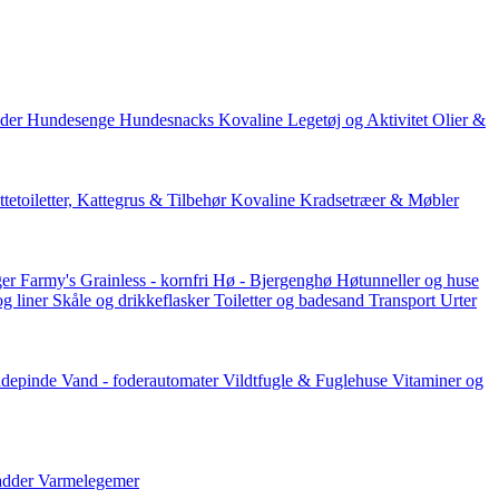
der
Hundesenge
Hundesnacks
Kovaline
Legetøj og Aktivitet
Olier &
tetoiletter, Kattegrus & Tilbehør
Kovaline
Kradsetræer & Møbler
er Farmy's
Grainless - kornfri
Hø - Bjergenghø
Høtunneller og huse
og liner
Skåle og drikkeflasker
Toiletter og badesand
Transport
Urter
ddepinde
Vand - foderautomater
Vildtfugle & Fuglehuse
Vitaminer og
adder
Varmelegemer