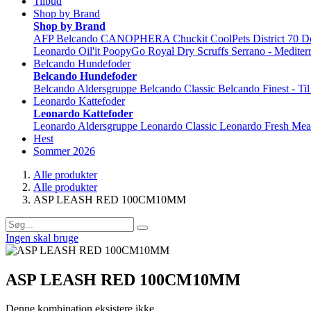
Tilbud
Shop by Brand
Shop by Brand
AFP
Belcando
CANOPHERA
Chuckit
CoolPets
District 70
D
Leonardo
Oil'it
PoopyGo
Royal Dry
Scruffs
Serrano - Mediter
Belcando Hundefoder
Belcando Hundefoder
Belcando Aldersgruppe
Belcando Classic
Belcando Finest - Ti
Leonardo Kattefoder
Leonardo Kattefoder
Leonardo Aldersgruppe
Leonardo Classic
Leonardo Fresh Mea
Hest
Sommer 2026
Alle produkter
Alle produkter
ASP LEASH RED 100CM10MM
Ingen skal bruge
ASP LEASH RED 100CM10MM
Denne kombination eksistere ikke.