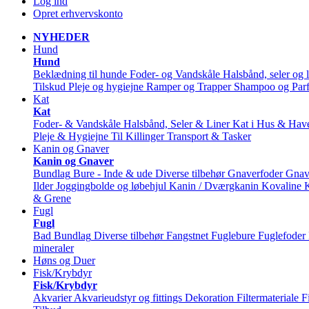
Log ind
Opret erhvervskonto
NYHEDER
Hund
Hund
Beklædning til hunde
Foder- og Vandskåle
Halsbånd, seler og l
Tilskud
Pleje og hygiejne
Ramper og Trapper
Shampoo og Par
Kat
Kat
Foder- & Vandskåle
Halsbånd, Seler & Liner
Kat i Hus & Hav
Pleje & Hygiejne
Til Killinger
Transport & Tasker
Kanin og Gnaver
Kanin og Gnaver
Bundlag
Bure - Inde & ude
Diverse tilbehør
Gnaverfoder
Gnav
Ilder
Joggingbolde og løbehjul
Kanin / Dværgkanin
Kovaline
& Grene
Fugl
Fugl
Bad
Bundlag
Diverse tilbehør
Fangstnet
Fuglebure
Fuglefoder
mineraler
Høns og Duer
Fisk/Krybdyr
Fisk/Krybdyr
Akvarier
Akvarieudstyr og fittings
Dekoration
Filtermateriale
F