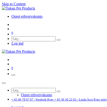
Skip to Content
Opret erhvervskonto
0
Log ind
0
Opret erhvervskonto
+ 45 40 78 07 67 - Frederik Kjær
+ 45 30 30 22 62 - Linda Scot Kjær
info