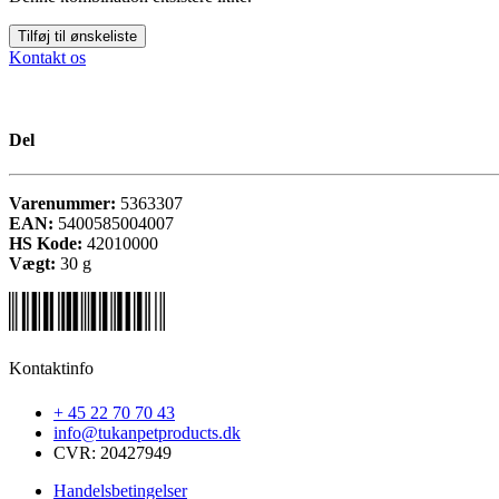
Tilføj til ønskeliste
Kontakt os
Del
Varenummer:
5363307
EAN:
5400585004007
HS Kode:
42010000
Vægt:
30
g
Kontaktinfo
+ 45 22 70 70 43
info@tukanpetproducts.dk
CVR: 20427949
Handelsbetingelser