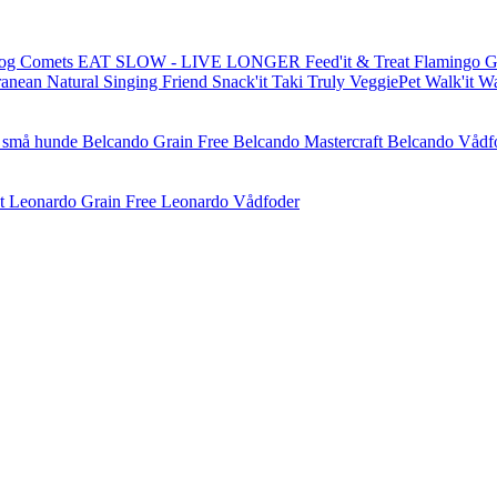
og Comets
EAT SLOW - LIVE LONGER
Feed'it & Treat
Flamingo
G
ranean Natural
Singing Friend
Snack'it
Taki
Truly
VeggiePet
Walk'it
W
l små hunde
Belcando Grain Free
Belcando Mastercraft
Belcando Vådf
t
Leonardo Grain Free
Leonardo Vådfoder