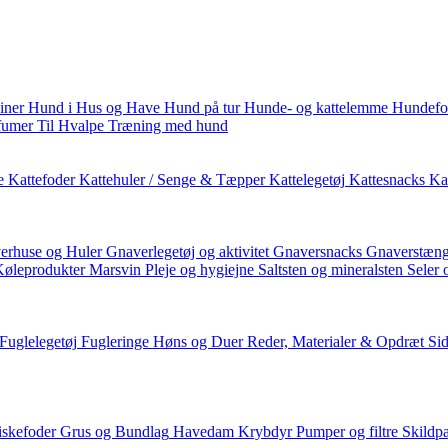
iner
Hund i Hus og Have
Hund på tur
Hunde- og kattelemme
Hundefo
fumer
Til Hvalpe
Træning med hund
e
Kattefoder
Kattehuler / Senge & Tæpper
Kattelegetøj
Kattesnacks
Kat
erhuse og Huler
Gnaverlegetøj og aktivitet
Gnaversnacks
Gnaverstæng
Køleprodukter
Marsvin
Pleje og hygiejne
Saltsten og mineralsten
Seler 
Fuglelegetøj
Fugleringe
Høns og Duer
Reder, Materialer & Opdræt
Si
iskefoder
Grus og Bundlag
Havedam
Krybdyr
Pumper og filtre
Skildp