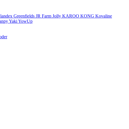
landex
Greenfields
JR Farm
Jolly
KAROO
KONG
Kovaline
anpy
Yaki
YowUp
oder