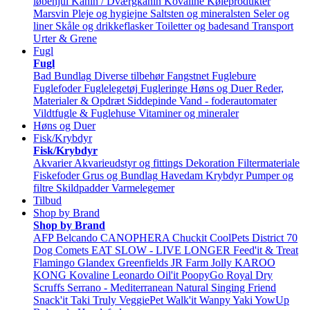
løbehjul
Kanin / Dværgkanin
Kovaline
Køleprodukter
Marsvin
Pleje og hygiejne
Saltsten og mineralsten
Seler og
liner
Skåle og drikkeflasker
Toiletter og badesand
Transport
Urter & Grene
Fugl
Fugl
Bad
Bundlag
Diverse tilbehør
Fangstnet
Fuglebure
Fuglefoder
Fuglelegetøj
Fugleringe
Høns og Duer
Reder,
Materialer & Opdræt
Siddepinde
Vand - foderautomater
Vildtfugle & Fuglehuse
Vitaminer og mineraler
Høns og Duer
Fisk/Krybdyr
Fisk/Krybdyr
Akvarier
Akvarieudstyr og fittings
Dekoration
Filtermateriale
Fiskefoder
Grus og Bundlag
Havedam
Krybdyr
Pumper og
filtre
Skildpadder
Varmelegemer
Tilbud
Shop by Brand
Shop by Brand
AFP
Belcando
CANOPHERA
Chuckit
CoolPets
District 70
Dog Comets
EAT SLOW - LIVE LONGER
Feed'it & Treat
Flamingo
Glandex
Greenfields
JR Farm
Jolly
KAROO
KONG
Kovaline
Leonardo
Oil'it
PoopyGo
Royal Dry
Scruffs
Serrano - Mediterranean Natural
Singing Friend
Snack'it
Taki
Truly
VeggiePet
Walk'it
Wanpy
Yaki
YowUp