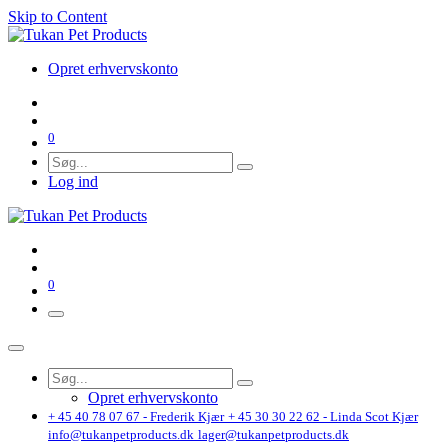
Skip to Content
Opret erhvervskonto
0
Log ind
0
Opret erhvervskonto
+ 45 40 78 07 67 - Frederik Kjær
+ 45 30 30 22 62 - Linda Scot Kjær
info@tukanpetproducts.dk
lager@tukanpetproducts.dk