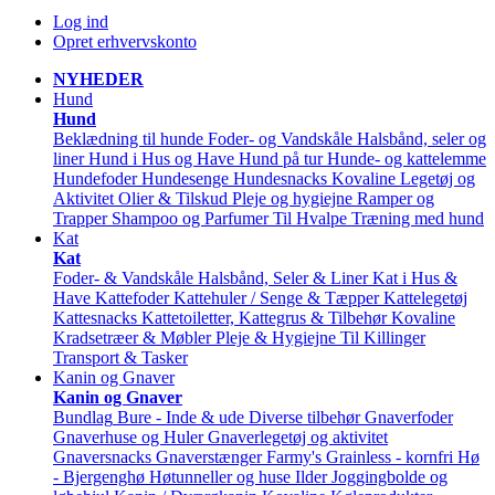
Log ind
Opret erhvervskonto
NYHEDER
Hund
Hund
Beklædning til hunde
Foder- og Vandskåle
Halsbånd, seler og
liner
Hund i Hus og Have
Hund på tur
Hunde- og kattelemme
Hundefoder
Hundesenge
Hundesnacks
Kovaline
Legetøj og
Aktivitet
Olier & Tilskud
Pleje og hygiejne
Ramper og
Trapper
Shampoo og Parfumer
Til Hvalpe
Træning med hund
Kat
Kat
Foder- & Vandskåle
Halsbånd, Seler & Liner
Kat i Hus &
Have
Kattefoder
Kattehuler / Senge & Tæpper
Kattelegetøj
Kattesnacks
Kattetoiletter, Kattegrus & Tilbehør
Kovaline
Kradsetræer & Møbler
Pleje & Hygiejne
Til Killinger
Transport & Tasker
Kanin og Gnaver
Kanin og Gnaver
Bundlag
Bure - Inde & ude
Diverse tilbehør
Gnaverfoder
Gnaverhuse og Huler
Gnaverlegetøj og aktivitet
Gnaversnacks
Gnaverstænger Farmy's
Grainless - kornfri
Hø
- Bjergenghø
Høtunneller og huse
Ilder
Joggingbolde og