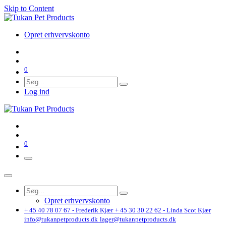
Skip to Content
Opret erhvervskonto
0
Log ind
0
Opret erhvervskonto
+ 45 40 78 07 67 - Frederik Kjær
+ 45 30 30 22 62 - Linda Scot Kjær
info@tukanpetproducts.dk
lager@tukanpetproducts.dk