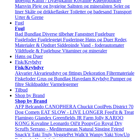
løbehjul
Kanin / Dværgkanin
Kovaline
Køleprodukter
Marsvin
Pleje og hygiejne
Saltsten og mineralsten
Seler og
liner
Skåle og drikkeflasker
Toiletter og badesand
Transport
Urter & Grene
Fugl
Fugl
Bad
Bundlag
Diverse tilbehør
Fangstnet
Fuglebure
Fuglefoder
Fuglelegetøj
Fugleringe
Høns og Duer
Reder,
Materialer & Opdræt
Siddepinde
Vand - foderautomater
Vildtfugle & Fuglehuse
Vitaminer og mineraler
Høns og Duer
Fisk/Krybdyr
Fisk/Krybdyr
Akvarier
Akvarieudstyr og fittings
Dekoration
Filtermateriale
Fiskefoder
Grus og Bundlag
Havedam
Krybdyr
Pumper og
filtre
Skildpadder
Varmelegemer
Tilbud
Shop by Brand
Shop by Brand
AFP
Belcando
CANOPHERA
Chuckit
CoolPets
District 70
Dog Comets
EAT SLOW - LIVE LONGER
Feed'it & Treat
Flamingo
Glandex
Greenfields
JR Farm
Jolly
KAROO
KONG
Kovaline
Leonardo
Oil'it
PoopyGo
Royal Dry
Scruffs
Serrano - Mediterranean Natural
Singing Friend
Snack'it
Taki
Truly
VeggiePet
Walk'it
Wanpy
Yaki
YowUp