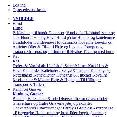
Log ind
Opret erhvervskonto
NYHEDER
Hund
Hund
Beklædning til hunde
Foder- og Vandskåle
Halsbånd, seler og
liner
Hund i Hus og Have
Hund på tur
Hunde- og kattelemme
Hundefoder
Hundesenge
Hundesnacks
Kovaline
Legetøj og
Aktivitet
Olier & Tilskud
Pleje og hygiejne
Ramper og
Trapper
Shampoo og Parfumer
Til Hvalpe
Træning med hund
Kat
Kat
Foder- & Vandskåle
Halsbånd, Seler & Liner
Kat i Hus &
Have
Kattefoder
Kattehuler / Senge & Tæpper
Kattelegetøj
Kattesnacks
Kattetoiletter, Kattegrus & Tilbehør
Kovaline
Kradsetræer & Møbler
Pleje & Hygiejne
Til Killinger
Transport & Tasker
Kanin og Gnaver
Kanin og Gnaver
Bundlag
Bure - Inde & ude
Diverse tilbehør
Gnaverfoder
Gnaverhuse og Huler
Gnaverlegetøj og aktivitet
Gnaversnacks
Gnaverstænger Farmy's
Grainless - kornfri
Hø
- Bjergenghø
Høtunneller og huse
Ilder
Joggingbolde og