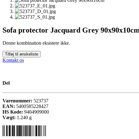
Sofa protector Jacquard Grey 90x90x10c
Denne kombination eksistere ikke.
Tilføj til ønskeliste
Kontakt os
Del
Varenummer:
523737
EAN:
5400585228427
HS Kode:
9404909000
Vægt:
1.240
g