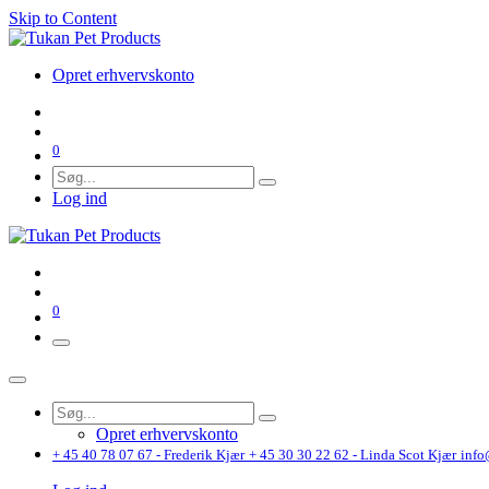
Skip to Content
Opret erhvervskonto
0
Log ind
0
Opret erhvervskonto
+ 45 40 78 07 67 - Frederik Kjær
+ 45 30 30 22 62 - Linda Scot Kjær
info