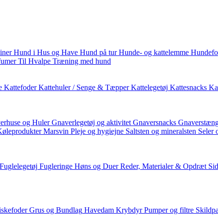
iner
Hund i Hus og Have
Hund på tur
Hunde- og kattelemme
Hundefo
fumer
Til Hvalpe
Træning med hund
e
Kattefoder
Kattehuler / Senge & Tæpper
Kattelegetøj
Kattesnacks
Kat
erhuse og Huler
Gnaverlegetøj og aktivitet
Gnaversnacks
Gnaverstæng
Køleprodukter
Marsvin
Pleje og hygiejne
Saltsten og mineralsten
Seler 
Fuglelegetøj
Fugleringe
Høns og Duer
Reder, Materialer & Opdræt
Si
iskefoder
Grus og Bundlag
Havedam
Krybdyr
Pumper og filtre
Skildp