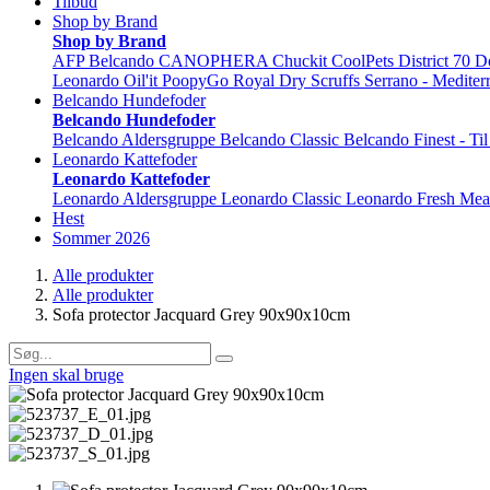
Tilbud
Shop by Brand
Shop by Brand
AFP
Belcando
CANOPHERA
Chuckit
CoolPets
District 70
D
Leonardo
Oil'it
PoopyGo
Royal Dry
Scruffs
Serrano - Mediter
Belcando Hundefoder
Belcando Hundefoder
Belcando Aldersgruppe
Belcando Classic
Belcando Finest - Ti
Leonardo Kattefoder
Leonardo Kattefoder
Leonardo Aldersgruppe
Leonardo Classic
Leonardo Fresh Mea
Hest
Sommer 2026
Alle produkter
Alle produkter
Sofa protector Jacquard Grey 90x90x10cm
Ingen skal bruge