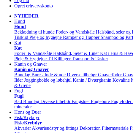
Log ind
Opret erhvervskonto
NYHEDER
Hund
Hund
Beklædning til hunde
Foder- og Vandskåle
Halsbånd, seler og l
Tilskud
Pleje og hygiejne
Ramper og Trapper
Shampoo og Par
Kat
Kat
Foder- & Vandskåle
Halsbånd, Seler & Liner
Kat i Hus & Hav
Pleje & Hygiejne
Til Killinger
Transport & Tasker
Kanin og Gnaver
Kanin og Gnaver
Bundlag
Bure - Inde & ude
Diverse tilbehør
Gnaverfoder
Gnav
Ilder
Joggingbolde og løbehjul
Kanin / Dværgkanin
Kovaline
& Grene
Fugl
Fugl
Bad
Bundlag
Diverse tilbehør
Fangstnet
Fuglebure
Fuglefoder
mineraler
Høns og Duer
Fisk/Krybdyr
Fisk/Krybdyr
Akvarier
Akvarieudstyr og fittings
Dekoration
Filtermateriale
F