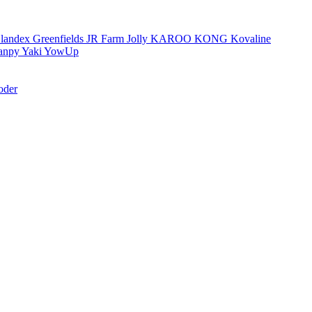
landex
Greenfields
JR Farm
Jolly
KAROO
KONG
Kovaline
anpy
Yaki
YowUp
oder