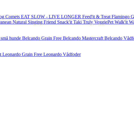
og Comets
EAT SLOW - LIVE LONGER
Feed'it & Treat
Flamingo
G
ranean Natural
Singing Friend
Snack'it
Taki
Truly
VeggiePet
Walk'it
W
l små hunde
Belcando Grain Free
Belcando Mastercraft
Belcando Vådf
t
Leonardo Grain Free
Leonardo Vådfoder