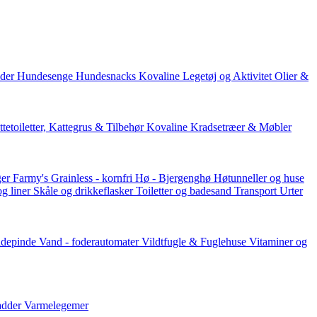
der
Hundesenge
Hundesnacks
Kovaline
Legetøj og Aktivitet
Olier &
tetoiletter, Kattegrus & Tilbehør
Kovaline
Kradsetræer & Møbler
er Farmy's
Grainless - kornfri
Hø - Bjergenghø
Høtunneller og huse
og liner
Skåle og drikkeflasker
Toiletter og badesand
Transport
Urter
ddepinde
Vand - foderautomater
Vildtfugle & Fuglehuse
Vitaminer og
adder
Varmelegemer