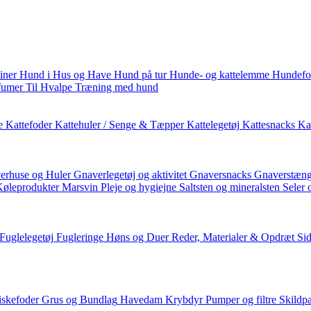
iner
Hund i Hus og Have
Hund på tur
Hunde- og kattelemme
Hundefo
fumer
Til Hvalpe
Træning med hund
e
Kattefoder
Kattehuler / Senge & Tæpper
Kattelegetøj
Kattesnacks
Kat
erhuse og Huler
Gnaverlegetøj og aktivitet
Gnaversnacks
Gnaverstæng
Køleprodukter
Marsvin
Pleje og hygiejne
Saltsten og mineralsten
Seler 
Fuglelegetøj
Fugleringe
Høns og Duer
Reder, Materialer & Opdræt
Si
iskefoder
Grus og Bundlag
Havedam
Krybdyr
Pumper og filtre
Skildp