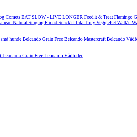
og Comets
EAT SLOW - LIVE LONGER
Feed'it & Treat
Flamingo
G
ranean Natural
Singing Friend
Snack'it
Taki
Truly
VeggiePet
Walk'it
W
l små hunde
Belcando Grain Free
Belcando Mastercraft
Belcando Vådf
t
Leonardo Grain Free
Leonardo Vådfoder