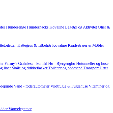
der
Hundesenge
Hundesnacks
Kovaline
Legetøj og Aktivitet
Olier &
tetoiletter, Kattegrus & Tilbehør
Kovaline
Kradsetræer & Møbler
er Farmy's
Grainless - kornfri
Hø - Bjergenghø
Høtunneller og huse
og liner
Skåle og drikkeflasker
Toiletter og badesand
Transport
Urter
ddepinde
Vand - foderautomater
Vildtfugle & Fuglehuse
Vitaminer og
adder
Varmelegemer