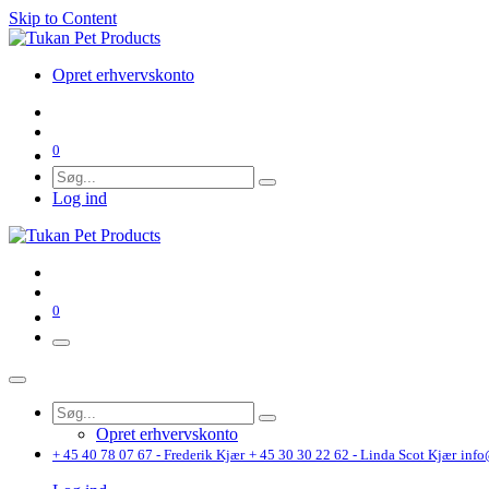
Skip to Content
Opret erhvervskonto
0
Log ind
0
Opret erhvervskonto
+ 45 40 78 07 67 - Frederik Kjær
+ 45 30 30 22 62 - Linda Scot Kjær
info