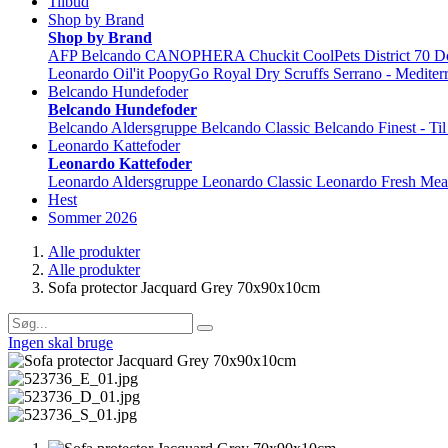
Tilbud
Shop by Brand
Shop by Brand
AFP
Belcando
CANOPHERA
Chuckit
CoolPets
District 70
D
Leonardo
Oil'it
PoopyGo
Royal Dry
Scruffs
Serrano - Mediter
Belcando Hundefoder
Belcando Hundefoder
Belcando Aldersgruppe
Belcando Classic
Belcando Finest - Ti
Leonardo Kattefoder
Leonardo Kattefoder
Leonardo Aldersgruppe
Leonardo Classic
Leonardo Fresh Mea
Hest
Sommer 2026
Alle produkter
Alle produkter
Sofa protector Jacquard Grey 70x90x10cm
Ingen skal bruge