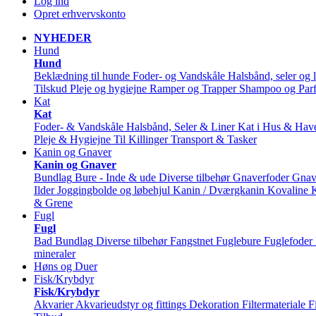
Log ind
Opret erhvervskonto
NYHEDER
Hund
Hund
Beklædning til hunde
Foder- og Vandskåle
Halsbånd, seler og l
Tilskud
Pleje og hygiejne
Ramper og Trapper
Shampoo og Par
Kat
Kat
Foder- & Vandskåle
Halsbånd, Seler & Liner
Kat i Hus & Hav
Pleje & Hygiejne
Til Killinger
Transport & Tasker
Kanin og Gnaver
Kanin og Gnaver
Bundlag
Bure - Inde & ude
Diverse tilbehør
Gnaverfoder
Gnav
Ilder
Joggingbolde og løbehjul
Kanin / Dværgkanin
Kovaline
& Grene
Fugl
Fugl
Bad
Bundlag
Diverse tilbehør
Fangstnet
Fuglebure
Fuglefoder
mineraler
Høns og Duer
Fisk/Krybdyr
Fisk/Krybdyr
Akvarier
Akvarieudstyr og fittings
Dekoration
Filtermateriale
F