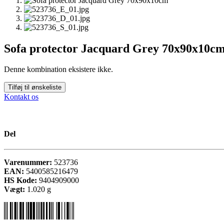
Sofa protector Jacquard Grey 70x90x10c
Denne kombination eksistere ikke.
Tilføj til ønskeliste
Kontakt os
Del
Varenummer:
523736
EAN:
5400585216479
HS Kode:
9404909000
Vægt:
1.020
g