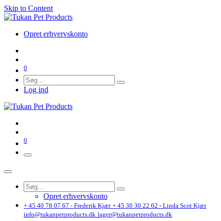
Skip to Content
Opret erhvervskonto
0
Log ind
0
Opret erhvervskonto
+ 45 40 78 07 67 - Frederik Kjær
+ 45 30 30 22 62 - Linda Scot Kjær
info@tukanpetproducts.dk
lager@tukanpetproducts.dk