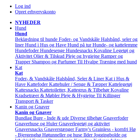
Log ind
Opret erhvervskonto
NYHEDER
Hund
Hund
Beklædning til hunde
Foder- og Vandskåle
Halsbånd, seler og
liner
Hund i Hus og Have
Hund på tur
Hunde- og kattelemme
Hundefoder
Hundesenge
Hundesnacks
Kovaline
Legetøj og
Aktivitet
Olier & Tilskud
Pleje og hygiejne
Ramper og
Trapper
Shampoo og Parfumer
Til Hvalpe
Træning med hund
Kat
Kat
Foder- & Vandskåle
Halsbånd, Seler & Liner
Kat i Hus &
Have
Kattefoder
Kattehuler / Senge & Tæpper
Kattelegetøj
Kattesnacks
Kattetoiletter, Kattegrus & Tilbehør
Kovaline
Kradsetræer & Møbler
Pleje & Hygiejne
Til Killinger
Transport & Tasker
Kanin og Gnaver
Kanin og Gnaver
Bundlag
Bure - Inde & ude
Diverse tilbehør
Gnaverfoder
Gnaverhuse og Huler
Gnaverlegetøj og aktivitet
Gnaversnacks
Gnaverstænger Farmy's
Grainless - kornfri
Hø
- Bjergenghø
Høtunneller og huse
Ilder
Joggingbolde og