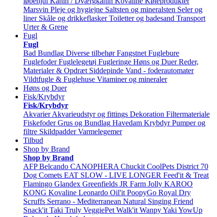
løbehjul
Kanin / Dværgkanin
Kovaline
Køleprodukter
Marsvin
Pleje og hygiejne
Saltsten og mineralsten
Seler og
liner
Skåle og drikkeflasker
Toiletter og badesand
Transport
Urter & Grene
Fugl
Fugl
Bad
Bundlag
Diverse tilbehør
Fangstnet
Fuglebure
Fuglefoder
Fuglelegetøj
Fugleringe
Høns og Duer
Reder,
Materialer & Opdræt
Siddepinde
Vand - foderautomater
Vildtfugle & Fuglehuse
Vitaminer og mineraler
Høns og Duer
Fisk/Krybdyr
Fisk/Krybdyr
Akvarier
Akvarieudstyr og fittings
Dekoration
Filtermateriale
Fiskefoder
Grus og Bundlag
Havedam
Krybdyr
Pumper og
filtre
Skildpadder
Varmelegemer
Tilbud
Shop by Brand
Shop by Brand
AFP
Belcando
CANOPHERA
Chuckit
CoolPets
District 70
Dog Comets
EAT SLOW - LIVE LONGER
Feed'it & Treat
Flamingo
Glandex
Greenfields
JR Farm
Jolly
KAROO
KONG
Kovaline
Leonardo
Oil'it
PoopyGo
Royal Dry
Scruffs
Serrano - Mediterranean Natural
Singing Friend
Snack'it
Taki
Truly
VeggiePet
Walk'it
Wanpy
Yaki
YowUp