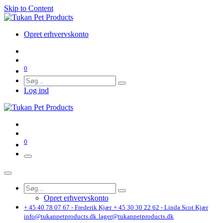
Skip to Content
Opret erhvervskonto
0
Log ind
0
Opret erhvervskonto
+ 45 40 78 07 67 - Frederik Kjær
+ 45 30 30 22 62 - Linda Scot Kjær
info@tukanpetproducts.dk
lager@tukanpetproducts.dk