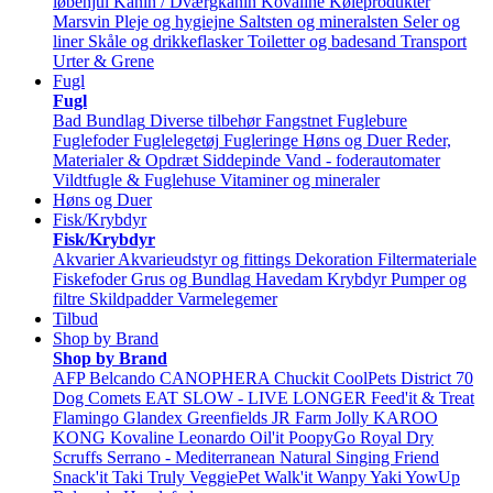
løbehjul
Kanin / Dværgkanin
Kovaline
Køleprodukter
Marsvin
Pleje og hygiejne
Saltsten og mineralsten
Seler og
liner
Skåle og drikkeflasker
Toiletter og badesand
Transport
Urter & Grene
Fugl
Fugl
Bad
Bundlag
Diverse tilbehør
Fangstnet
Fuglebure
Fuglefoder
Fuglelegetøj
Fugleringe
Høns og Duer
Reder,
Materialer & Opdræt
Siddepinde
Vand - foderautomater
Vildtfugle & Fuglehuse
Vitaminer og mineraler
Høns og Duer
Fisk/Krybdyr
Fisk/Krybdyr
Akvarier
Akvarieudstyr og fittings
Dekoration
Filtermateriale
Fiskefoder
Grus og Bundlag
Havedam
Krybdyr
Pumper og
filtre
Skildpadder
Varmelegemer
Tilbud
Shop by Brand
Shop by Brand
AFP
Belcando
CANOPHERA
Chuckit
CoolPets
District 70
Dog Comets
EAT SLOW - LIVE LONGER
Feed'it & Treat
Flamingo
Glandex
Greenfields
JR Farm
Jolly
KAROO
KONG
Kovaline
Leonardo
Oil'it
PoopyGo
Royal Dry
Scruffs
Serrano - Mediterranean Natural
Singing Friend
Snack'it
Taki
Truly
VeggiePet
Walk'it
Wanpy
Yaki
YowUp