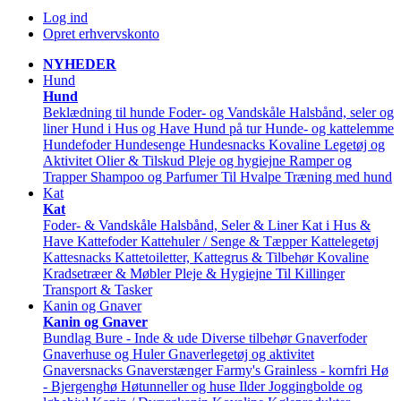
Log ind
Opret erhvervskonto
NYHEDER
Hund
Hund
Beklædning til hunde
Foder- og Vandskåle
Halsbånd, seler og
liner
Hund i Hus og Have
Hund på tur
Hunde- og kattelemme
Hundefoder
Hundesenge
Hundesnacks
Kovaline
Legetøj og
Aktivitet
Olier & Tilskud
Pleje og hygiejne
Ramper og
Trapper
Shampoo og Parfumer
Til Hvalpe
Træning med hund
Kat
Kat
Foder- & Vandskåle
Halsbånd, Seler & Liner
Kat i Hus &
Have
Kattefoder
Kattehuler / Senge & Tæpper
Kattelegetøj
Kattesnacks
Kattetoiletter, Kattegrus & Tilbehør
Kovaline
Kradsetræer & Møbler
Pleje & Hygiejne
Til Killinger
Transport & Tasker
Kanin og Gnaver
Kanin og Gnaver
Bundlag
Bure - Inde & ude
Diverse tilbehør
Gnaverfoder
Gnaverhuse og Huler
Gnaverlegetøj og aktivitet
Gnaversnacks
Gnaverstænger Farmy's
Grainless - kornfri
Hø
- Bjergenghø
Høtunneller og huse
Ilder
Joggingbolde og