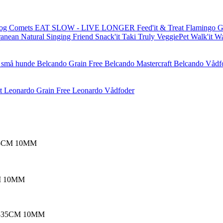
og Comets
EAT SLOW - LIVE LONGER
Feed'it & Treat
Flamingo
G
ranean Natural
Singing Friend
Snack'it
Taki
Truly
VeggiePet
Walk'it
W
l små hunde
Belcando Grain Free
Belcando Mastercraft
Belcando Vådf
t
Leonardo Grain Free
Leonardo Vådfoder
5CM 10MM