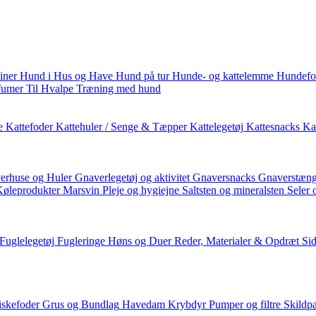
iner
Hund i Hus og Have
Hund på tur
Hunde- og kattelemme
Hundefo
fumer
Til Hvalpe
Træning med hund
e
Kattefoder
Kattehuler / Senge & Tæpper
Kattelegetøj
Kattesnacks
Kat
erhuse og Huler
Gnaverlegetøj og aktivitet
Gnaversnacks
Gnaverstæng
Køleprodukter
Marsvin
Pleje og hygiejne
Saltsten og mineralsten
Seler 
Fuglelegetøj
Fugleringe
Høns og Duer
Reder, Materialer & Opdræt
Si
iskefoder
Grus og Bundlag
Havedam
Krybdyr
Pumper og filtre
Skildp