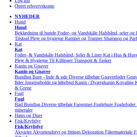
Log ind
Opret erhvervskonto
NYHEDER
Hund
Hund
Beklædning til hunde
Foder- og Vandskåle
Halsbånd, seler og l
Tilskud
Pleje og hygiejne
Ramper og Trapper
Shampoo og Par
Kat
Kat
Foder- & Vandskåle
Halsbånd, Seler & Liner
Kat i Hus & Hav
Pleje & Hygiejne
Til Killinger
Transport & Tasker
Kanin og Gnaver
Kanin og Gnaver
Bundlag
Bure - Inde & ude
Diverse tilbehør
Gnaverfoder
Gnav
Ilder
Joggingbolde og løbehjul
Kanin / Dværgkanin
Kovaline
& Grene
Fugl
Fugl
Bad
Bundlag
Diverse tilbehør
Fangstnet
Fuglebure
Fuglefoder
mineraler
Høns og Duer
Fisk/Krybdyr
Fisk/Krybdyr
Akvarier
Akvarieudstyr og fittings
Dekoration
Filtermateriale
F