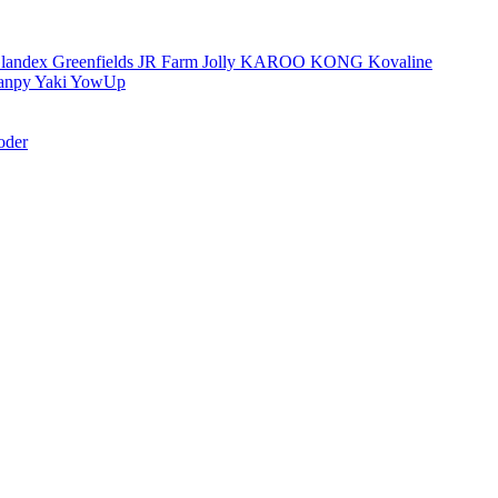
landex
Greenfields
JR Farm
Jolly
KAROO
KONG
Kovaline
anpy
Yaki
YowUp
oder