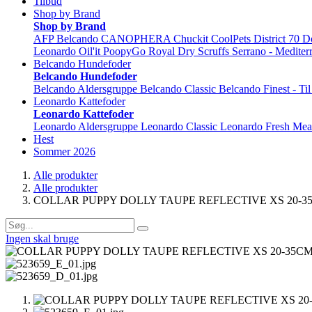
Tilbud
Shop by Brand
Shop by Brand
AFP
Belcando
CANOPHERA
Chuckit
CoolPets
District 70
D
Leonardo
Oil'it
PoopyGo
Royal Dry
Scruffs
Serrano - Mediter
Belcando Hundefoder
Belcando Hundefoder
Belcando Aldersgruppe
Belcando Classic
Belcando Finest - Ti
Leonardo Kattefoder
Leonardo Kattefoder
Leonardo Aldersgruppe
Leonardo Classic
Leonardo Fresh Mea
Hest
Sommer 2026
Alle produkter
Alle produkter
COLLAR PUPPY DOLLY TAUPE REFLECTIVE XS 20-3
Ingen skal bruge