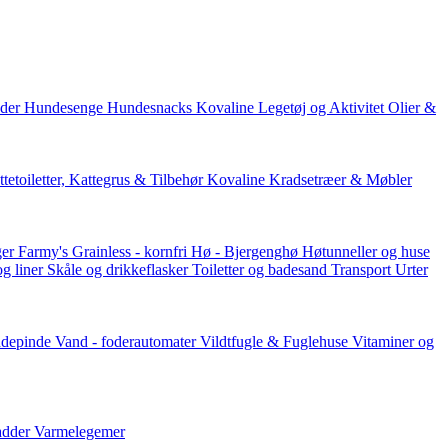
der
Hundesenge
Hundesnacks
Kovaline
Legetøj og Aktivitet
Olier &
tetoiletter, Kattegrus & Tilbehør
Kovaline
Kradsetræer & Møbler
er Farmy's
Grainless - kornfri
Hø - Bjergenghø
Høtunneller og huse
og liner
Skåle og drikkeflasker
Toiletter og badesand
Transport
Urter
ddepinde
Vand - foderautomater
Vildtfugle & Fuglehuse
Vitaminer og
adder
Varmelegemer