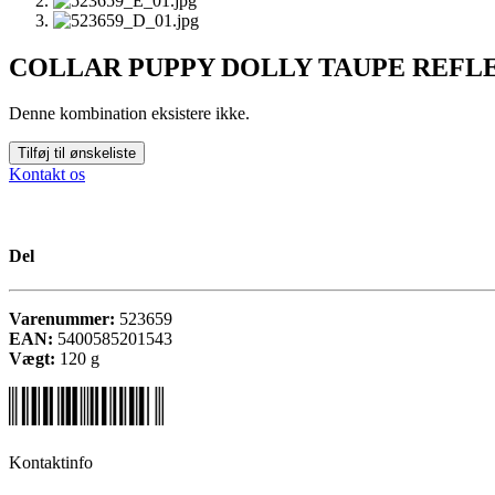
COLLAR PUPPY DOLLY TAUPE REFLE
Denne kombination eksistere ikke.
Tilføj til ønskeliste
Kontakt os
Del
Varenummer:
523659
EAN:
5400585201543
Vægt:
120
g
Kontaktinfo