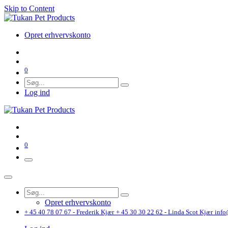
Skip to Content
Opret erhvervskonto
0
Log ind
0
Opret erhvervskonto
+ 45 40 78 07 67 - Frederik Kjær
+ 45 30 30 22 62 - Linda Scot Kjær
info